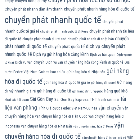
Chuyển phát hỏa tốc hồ sơ du học
chuyển hàng đi mỹ
amply
chuyển phát nhanh hàng hóa đi quốc tế
Chuyển phát nhanh dàn âm thanh
chuyển phát nhanh quốc tế
chuyển phát
nhanh quốc tế giá rẻ
chuyển phát nhanh tài liệu
chuyển phát nhanh quốc tế đi Peru
chuyển
đi quốc tế
chuyển phát nhanh đi Ireland
chuyển phát nhanh đi nhật bản
phát nhanh đi quốc tế
dịch vụ chuyển phát
chuyển phát quốc tế
nhanh quốc tế
Dịch vụ gửi hàng hóa cồng kềnh
Dịch vụ hải quan
Dịch vụ mở
Dịch vụ vận chuyển
Dịch vụ vận chuyển hàng hóa cồng kềnh đi quốc tê
Giá
tờ khai
gửi hàng
cước Fedex Việt Nam-Guinea bao nhiêu
gửi hàng hóa đi Nhật bản
hóa đi quốc tế
Gửi hàng
gửi hàng hóa đi quốc tế giá rẻ
gửi hàng đi Israel
gửi hàng đi quốc tế
hàng quá khổ
đi Mỹ nhanh giá rẻ
gửi hàng đi trung quốc
tài
Sài Gòn Bay
Sài Gòn Bay Express
TNT
tranh sơn mài
khai báo hải quan
liệu văn phòng
vận chuyển
vận
Tính Giá cước Fedex Việt Nam-Guinea
chuyển hàng hóa
vận chuyển hàng hóa đi Hàn Quốc
vận chuyển hàng hóa đi
vận
indonesia
vận chuyển hàng hóa đi Nhật Bản
vận chuyển hàng hóa đi Peru
chuyển hàng hóa đi quốc tế
vận
vận chuyển hàng đi israel giá rẻ