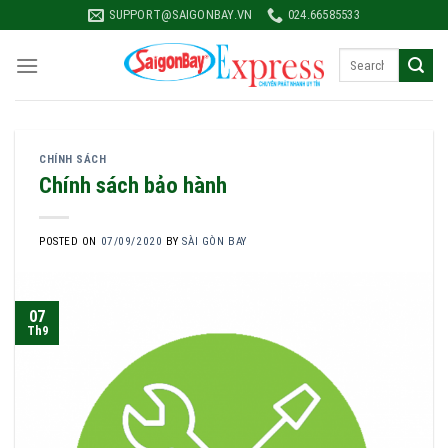
Skip
SUPPORT@SAIGONBAY.VN
024.66585533
to
content
CHÍNH SÁCH
Chính sách bảo hành
POSTED ON
07/09/2020
BY
SÀI GÒN BAY
07
Th9