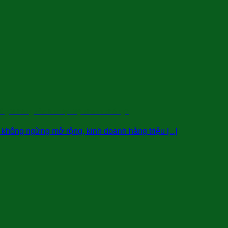
ể gửi hàng vào kho tại Mỹ nhanh chóng?
hông ngừng mở rộng, kinh doanh hàng triệu [...]