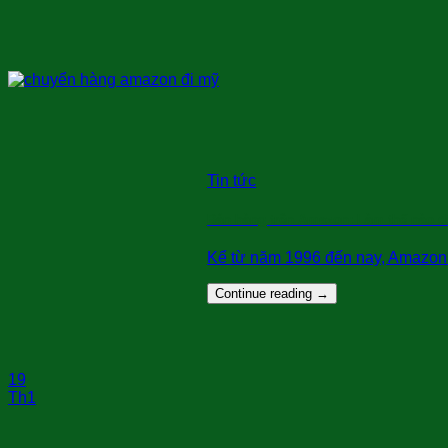
Tin tức
Bán hàng trên Amazon: Làm thế nào đ
Kể từ năm 1996 đến nay, Amazon k
Continue reading
→
19
Th1