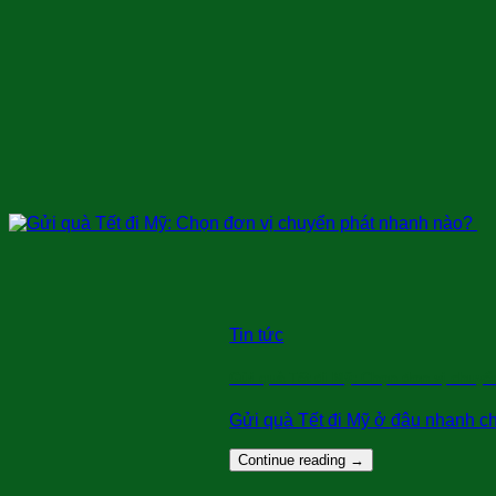
Tin tức
Gửi quà Tết đi Mỹ: Chọn đơn vị chuy
Gửi quà Tết đi Mỹ ở đâu nhanh chóng
Continue reading
→