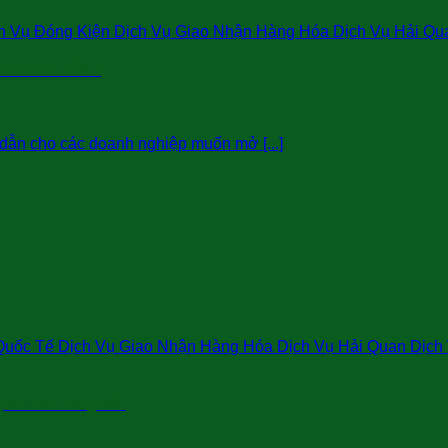
 Vụ Đóng Kiện Dịch Vụ Giao Nhận Hàng Hóa Dịch Vụ Hải Qu
 MỸ TỪ A ĐẾN Z
dẫn cho các doanh nghiệp muốn mở [...]
uốc Tế Dịch Vụ Giao Nhận Hàng Hóa Dịch Vụ Hải Quan Dịch V
,Khai Báo Hàng Hóa )