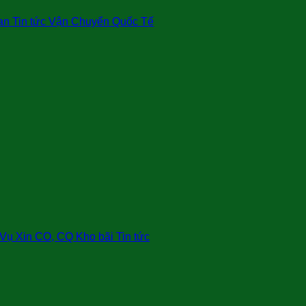
an Tin tức Vận Chuyển Quốc Tế
ụ Xin CO, CQ Kho bãi Tin tức