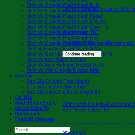
Dịch Vụ Chuyển Phát Nhanh DHL
Chuyển Phát Nhanh Quốc Tế Dịch
Dịch Vụ Chuyển Phát Nhanh Ems
Dịch Vụ Chuyển Phát Nhanh Fedex
Dịch Vụ Chuyển Phát Nhanh Nội Địa
QUY TRÌNH VẬN CHUYỂN HÀNG LẺ ĐI
Dịch Vụ Chuyển Phát Nhanh Quốc Tế
Dịch Vụ Chuyển Phát Nhanh TNT
26/04/2024
Dịch Vụ Chuyển Phát Nhanh Ups
Hoa Kỳ luôn là một điểm đến hấp 
Dịch Vụ Chuyển Phát Tiết Kiệm
Dịch vụ Epacket từ Việt Nam đi Mỹ
Dịch Vụ Gửi Hàng Cá Nhân Đi Quốc Tế
Continue reading
→
Dịch Vụ Khai Báo Hải Quan
Dịch Vụ Mua Hộ Hàng Hóa Quốc Tế
Dịch Vụ Vận Chuyển Đường Biển
Báo Giá
Báo Giá Chuyển Phát Nhanh
Báo Giá Dịch Vụ Đóng Kiện
Báo Giá Vận Chuyển Đường Biển
Tin Tức
Hoạt động công ty
Chính sách Chuyển Phát Nhanh Q
Hồ Sơ Công Ty
Vận Chuyển Quốc Tế
Chính sách
Theo dõi đơn vận
Gửi Hàng Đi BRAZIL( Bao Thông Quan
25/04/2024