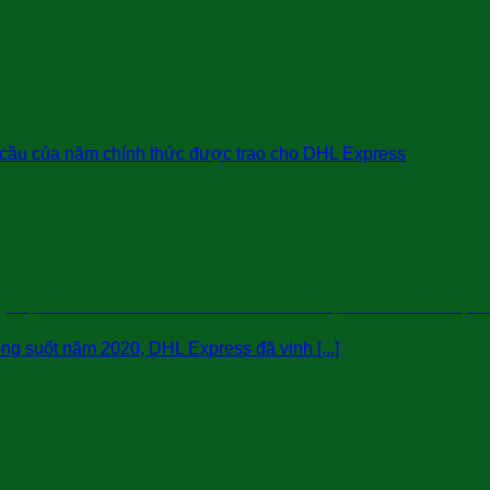
uyển phát nhanh toàn cầu của năm chính thức được trao cho DHL Expre
ong suốt năm 2020, DHL Express đã vinh [...]