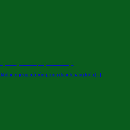
ể gửi hàng vào kho tại Mỹ nhanh chóng?
hông ngừng mở rộng, kinh doanh hàng triệu [...]