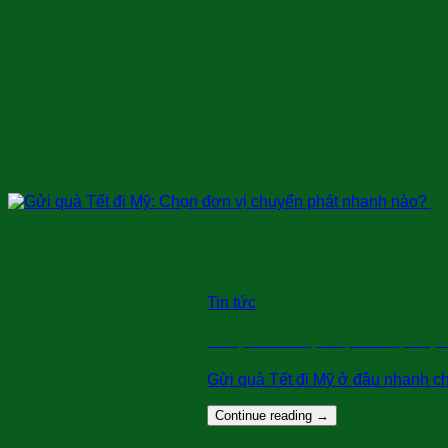
Tin tức
Gửi quà Tết đi Mỹ: Chọn đơn vị chuy
Gửi quà Tết đi Mỹ ở đâu nhanh chóng
Continue reading
→