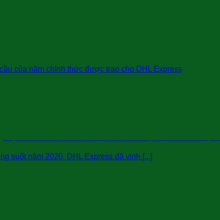
uyển phát nhanh toàn cầu của năm chính thức được trao cho DHL Expre
ong suốt năm 2020, DHL Express đã vinh [...]