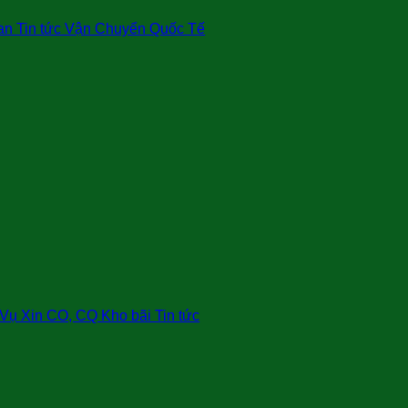
an Tin tức Vận Chuyển Quốc Tế
ụ Xin CO, CQ Kho bãi Tin tức