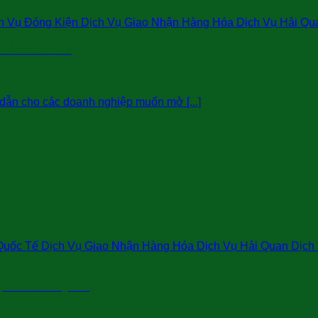
 Vụ Đóng Kiện Dịch Vụ Giao Nhận Hàng Hóa Dịch Vụ Hải Qu
 MỸ TỪ A ĐẾN Z
dẫn cho các doanh nghiệp muốn mở [...]
uốc Tế Dịch Vụ Giao Nhận Hàng Hóa Dịch Vụ Hải Quan Dịch V
,Khai Báo Hàng Hóa )