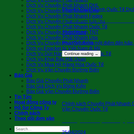
Dịch Vụ Chuyển Phát Nhanh DHL
Chuyển Phát Nhanh Quốc Tế Dịch
Dịch Vụ Chuyển Phát Nhanh Ems
Dịch Vụ Chuyển Phát Nhanh Fedex
Dịch Vụ Chuyển Phát Nhanh Nội Địa
QUY TRÌNH VẬN CHUYỂN HÀNG LẺ ĐI
Dịch Vụ Chuyển Phát Nhanh Quốc Tế
Dịch Vụ Chuyển Phát Nhanh TNT
26/04/2024
Dịch Vụ Chuyển Phát Nhanh Ups
Hoa Kỳ luôn là một điểm đến hấp 
Dịch Vụ Chuyển Phát Tiết Kiệm
Dịch vụ Epacket từ Việt Nam đi Mỹ
Dịch Vụ Gửi Hàng Cá Nhân Đi Quốc Tế
Continue reading
→
Dịch Vụ Khai Báo Hải Quan
Dịch Vụ Mua Hộ Hàng Hóa Quốc Tế
Dịch Vụ Vận Chuyển Đường Biển
Báo Giá
Báo Giá Chuyển Phát Nhanh
Báo Giá Dịch Vụ Đóng Kiện
Báo Giá Vận Chuyển Đường Biển
Tin Tức
Hoạt động công ty
Chính sách Chuyển Phát Nhanh Q
Hồ Sơ Công Ty
Vận Chuyển Quốc Tế
Chính sách
Theo dõi đơn vận
Gửi Hàng Đi BRAZIL( Bao Thông Quan
25/04/2024