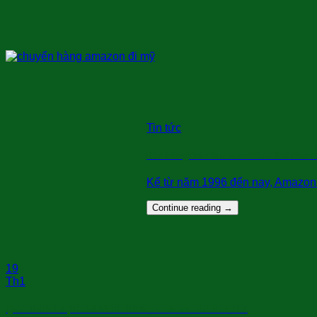
Tin tức
Bán hàng trên Amazon: Làm thế nào đ
Kể từ năm 1996 đến nay, Amazon k
Continue reading
→
19
Th1
QUY TRÌNH VẬN CHUYỂN HÀNG LẺ ĐI MỸ TỪ A ĐẾN Z