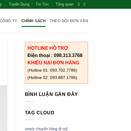
Lý
Tuyển Dụng
Tin Tức
Tổng quan
 CÔNG TY
CHÍNH SÁCH
THEO DÕI ĐƠN VẬN
HOTLINE HỖ TRỢ
Điện thoại : 098.313.3768
KHIẾU NẠI ĐƠN HÀNG
(Hotline 01: 093.702.7786)
(Hotline 02: 093.887.1786)
BÌNH LUẬN GẦN ĐÂY
TAG CLOUD
chuyển hàng đi mỹ
amply