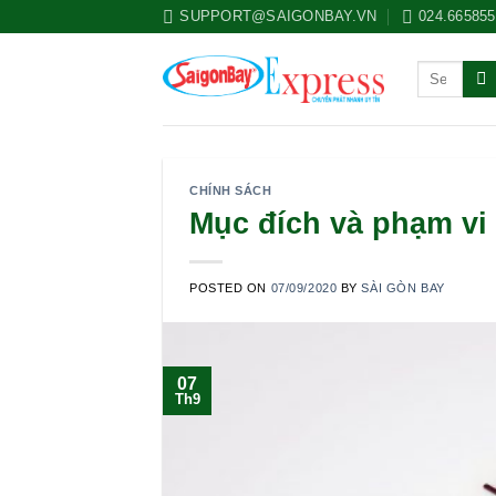
Skip
SUPPORT@SAIGONBAY.VN
024.66585
to
content
CHÍNH SÁCH
Mục đích và phạm vi 
POSTED ON
07/09/2020
BY
SÀI GÒN BAY
07
Th9