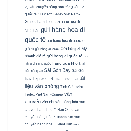
vụ vận chuyển hàng hóa cồng kềnh đi
quốc tê
Giá cước Fedex Việt Nam-
Guinea bao nhiêu
gửi hàng hóa đi
gửi hàng hóa đi
Nhật bản
quốc tế
gửi hàng hóa đi quốc tế
Gửi hàng đi Mỹ
giá rẻ
gửi hàng đi Israel
gửi hàng đi quốc tế
nhanh giá rẻ
gửi
hàng quá khổ
hàng đi trung quốc
khai
Sài Gòn Bay
Sài Gòn
báo hải quan
tài
Bay Express
TNT
tranh sơn mài
liệu văn phòng
Tính Giá cước
vận
Fedex Việt Nam-Guinea
chuyển
vận chuyển hàng hóa
vận
chuyển hàng hóa đi Hàn Quốc
vận
chuyển hàng hóa đi indonesia
vận
chuyển hàng hóa đi Nhật Bản
vận