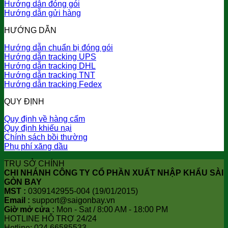
Hướng dẫn đóng gói
Hướng dẫn gửi hàng
HƯỚNG DẪN
Hướng dẫn chuẩn bị đóng gói
Hướng dẫn tracking UPS
Hướng dẫn tracking DHL
Hướng dẫn tracking TNT
Hướng dẫn tracking Fedex
QUY ĐỊNH
Quy định về hàng cấm
Quy định khiếu nại
Chính sách bồi thường
Phụ phí xăng dầu
TRỤ SỞ CHÍNH
CHI NHÁNH CÔNG TY CỔ PHẦN XUẤT NHẬP KHẨU SÀI
GÒN BAY
MST :
0309142955-004 (19/01/2015)
Email :
support@saigonbay.vn
Giờ mở cửa :
Mon - Sat / 8:00 AM - 18:00 PM
HOTLINE HỖ TRỢ 24/24
Hotline: 024.66585533