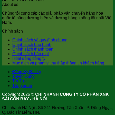
About us
Chúng tôi cung cấp các giải pháp vận chuyển hàng hóa
quốc tế bằng đường biển và đường hàng không tốt nhất Việt
Nam.
Chính sách
Chính sách và quy định chung
Chính sách bảo hành
Chính sách thanh toán
Chính sách bảo mật
Hoạt động công ty
Mục đích và phạm vi thu thập thông tin khách hàng
Đăng Ký Đại Lý
Tuyển Dụng
Tin Tức
Tổng quan
Copyright 2026 ©
CHI NHÁNH CÔNG TY CỔ PHẦN XNK
SÀI GÒN BAY - HÀ NỘI.
Chi nhánh Hà Nội : Số 241 Đường Tân Xuân, P. Đông Ngạc,
Q. Bắc Từ Liêm, HN.