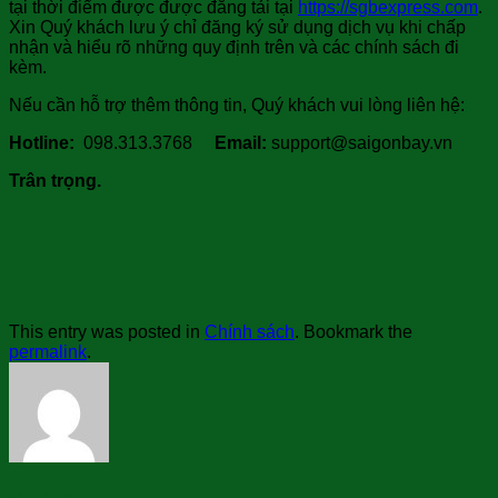
tại thời điểm được được đăng tải tại
https://sgbexpress.com
.
Xin Quý khách lưu ý chỉ đăng ký sử dụng dịch vụ khi chấp
nhận và hiểu rõ những quy định trên và các chính sách đi
kèm.
Nếu cần hỗ trợ thêm thông tin, Quý khách vui lòng liên hệ:
Hotline:
098.313.3768
Email:
support@saigonbay.vn
Trân trọng.
This entry was posted in
Chính sách
. Bookmark the
permalink
.