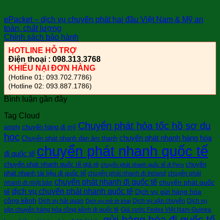
sài gòn bay
ePacket – dịch vụ chuyển phát hai đầu Việt Nam & Mỹ an
toàn, chất lượng
Chính sách bảo hành
HOTLINE HỖ TRỢ
Điện thoại : 098.313.3768
KHIẾU NẠI ĐƠN HÀNG
(Hotline 01: 093.702.7786)
(Hotline 02: 093.887.1786)
Bình luận gần đây
Tag Cloud
Chuyển phát hỏa tốc hồ sơ du
chuyển hàng đi mỹ
amply
học
chuyển phát nhanh hàng hóa
Chuyển phát nhanh dàn âm thanh
chuyển phát nhanh quốc tế
đi quốc tế
chuyển phát nhanh quốc tế giá rẻ
chuyển
chuyển phát nhanh quốc tế đi Peru
phát nhanh tài liệu đi quốc tế
chuyển phát nhanh đi Ireland
chuyển phát
chuyển phát nhanh đi quốc tế
chuyển phát quốc
nhanh đi nhật bản
dịch vụ chuyển phát nhanh quốc tế
tế
Dịch vụ gửi hàng hóa
cồng kềnh
Dịch vụ hải quan
Dịch vụ vận chuyển
Dịch vụ
Dịch vụ mở tờ khai
vận chuyển hàng hóa cồng kềnh đi quốc tê
Giá cước Fedex Việt Nam-Guinea
gửi hàng hóa đi quốc tế