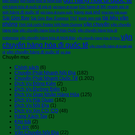
bao nhiêu
gửi hàng hóa đi Nhật bản
Gửi hàng đi Mỹ nhanh giá rẻ
gửi hàng hóa đi quốc tế giá rẻ
gửi hàng đi Israel
gửi hàng đi quốc tế
hàng quá khổ
gửi hàng đi trung quốc
khai báo hải quan
tài liệu văn
Sài Gòn Bay
Sài Gòn Bay Express
TNT
tranh sơn mài
phòng
vận chuyển
vận chuyển
Tính Giá cước Fedex Việt Nam-Guinea
hàng hóa
vận chuyển hàng hóa đi Hàn Quốc
vận chuyển hàng hóa đi
vận
indonesia
vận chuyển hàng hóa đi Nhật Bản
vận chuyển hàng hóa đi Peru
chuyển hàng hóa đi quốc tế
vận chuyển hàng đi israel giá
vận chuyển hàng đi quốc tế
rẻ
xe đạp
Chuyên mục
Chính sách
(6)
Chuyển Phát Nhanh Nội Địa
(182)
Chuyển Phát Nhanh Quốc Tế
(1.202)
Dịch Vụ Đóng Kiện
(2)
Dịch Vụ Đường Biển
(1)
Dịch Vụ Giao Nhận Hàng Hóa
(125)
Dịch Vụ Hải Quan
(162)
Dịch Vụ Nội Địa
(1)
Dịch Vụ Xin CO, CQ
(48)
Hàng Xách Tay
(1)
Kho bãi
(2)
Tin tức
(65)
Vận Chuyển Nội Địa
(22)