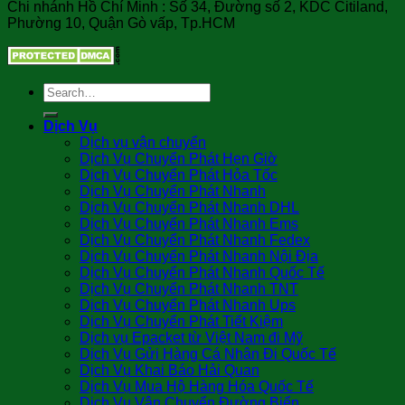
Chi nhánh Hồ Chí Minh : Số 34, Đường số 2, KDC Citiland,
Phường 10, Quận Gò vấp, Tp.HCM
Dịch Vụ
Dịch vụ vận chuyển
Dịch Vụ Chuyển Phát Hẹn Giờ
Dịch Vụ Chuyển Phát Hỏa Tốc
Dịch Vụ Chuyển Phát Nhanh
Dịch Vụ Chuyển Phát Nhanh DHL
Dịch Vụ Chuyển Phát Nhanh Ems
Dịch Vụ Chuyển Phát Nhanh Fedex
Dịch Vụ Chuyển Phát Nhanh Nội Địa
Dịch Vụ Chuyển Phát Nhanh Quốc Tế
Dịch Vụ Chuyển Phát Nhanh TNT
Dịch Vụ Chuyển Phát Nhanh Ups
Dịch Vụ Chuyển Phát Tiết Kiệm
Dịch vụ Epacket từ Việt Nam đi Mỹ
Dịch Vụ Gửi Hàng Cá Nhân Đi Quốc Tế
Dịch Vụ Khai Báo Hải Quan
Dịch Vụ Mua Hộ Hàng Hóa Quốc Tế
Dịch Vụ Vận Chuyển Đường Biển