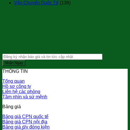
Vận Chuyển Quốc Tế
(139)
THÔNG TIN
Tổng quan
Hồ sơ công ty
Liên hệ các phòng
Tầm nhìn và sứ mệnh
Bảng giá
Bảng giá CPN quốc tế
Bảng giá CPN nội địa
Bảng giá d/v đóng kiện