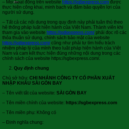
– Mọi hoạt động trên website
https://sgbexpress.com
được
thực hiện công khai, minh bạch và đảm bảo quyền lợi của
người sử dụng.
– Tất cả các nội dung trong quy định này phải tuân thủ theo
hệ thống pháp luật hiện hành của Việt Nam. Thành viên khi
tham gia vào website
https://sgbexpress.com/
phải đọc rõ các
thỏa thuận sử dụng, chính sách bảo mật của website
https://sgbexpress.com/
cũng như phải tự tìm hiểu trách
nhiệm pháp lý của mình theo luật pháp hiện hành của Việt
Nam và cam kết thực hiện đúng những nội dung trong các
chính sách của website https://sgbexpress.com/.
Quy định chung
Chủ sở hữu:
CHI NHÁNH
CÔNG TY CỔ PHẦN XUẤT
NHẬP KHẨU SÀI GÒN BAY
– Tên viết tắt của website:
SÀI GÒN BAY
– Tên miền chính của website:
https://sgbexpress.com
– Tên miền phụ: Không có
– Định nghĩa chung: