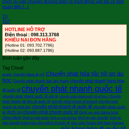
Dịch vụ vận chuyển đường biển là hoạt động vận tải có liên
quan đến [...]
15
Th7
HOTLINE HỖ TRỢ
Điện thoại : 098.313.3768
KHIẾU NẠI ĐƠN HÀNG
(Hotline 01: 093.702.7786)
(Hotline 02: 093.887.1786)
Bình luận gần đây
Tag Cloud
Chuyển phát hỏa tốc hồ sơ du
chuyển hàng đi mỹ
amply
học
chuyển phát nhanh hàng hóa
Chuyển phát nhanh dàn âm thanh
chuyển phát nhanh quốc tế
đi quốc tế
chuyển phát nhanh quốc tế giá rẻ
chuyển
chuyển phát nhanh quốc tế đi Peru
phát nhanh tài liệu đi quốc tế
chuyển phát nhanh đi Ireland
chuyển phát
chuyển phát nhanh đi quốc tế
chuyển phát quốc
nhanh đi nhật bản
dịch vụ chuyển phát nhanh quốc tế
tế
Dịch vụ gửi hàng hóa
cồng kềnh
Dịch vụ hải quan
Dịch vụ vận chuyển
Dịch vụ
Dịch vụ mở tờ khai
vận chuyển hàng hóa cồng kềnh đi quốc tê
Giá cước Fedex Việt Nam-Guinea
gửi hàng hóa đi quốc tế