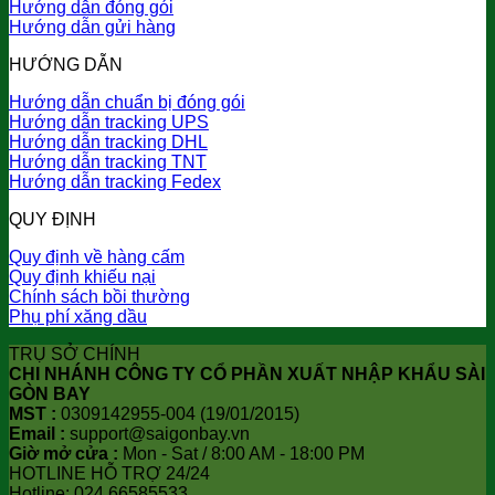
Hướng dẫn đóng gói
Hướng dẫn gửi hàng
HƯỚNG DẪN
Hướng dẫn chuẩn bị đóng gói
Hướng dẫn tracking UPS
Hướng dẫn tracking DHL
Hướng dẫn tracking TNT
Hướng dẫn tracking Fedex
QUY ĐỊNH
Quy định về hàng cấm
Quy định khiếu nại
Chính sách bồi thường
Phụ phí xăng dầu
TRỤ SỞ CHÍNH
CHI NHÁNH CÔNG TY CỔ PHẦN XUẤT NHẬP KHẨU SÀI
GÒN BAY
MST :
0309142955-004 (19/01/2015)
Email :
support@saigonbay.vn
Giờ mở cửa :
Mon - Sat / 8:00 AM - 18:00 PM
HOTLINE HỖ TRỢ 24/24
Hotline: 024.66585533