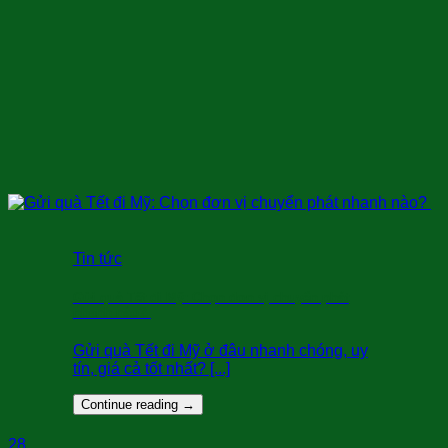
Tin tức
Gửi quà Tết đi Mỹ: Chọn đơn vị chuyển phát
nhanh nào?
Gửi quà Tết đi Mỹ ở đâu nhanh chóng, uy
tín, giá cả tốt nhất? [...]
Continue reading
→
28