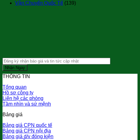
Vận Chuyển Quốc Tế
(139)
THÔNG TIN
Tổng quan
Hồ sơ công ty
Liên hệ các phòng
Tầm nhìn và sứ mệnh
Bảng giá
Bảng giá CPN quốc tế
Bảng giá CPN nội địa
Bảng giá d/v đóng kiện