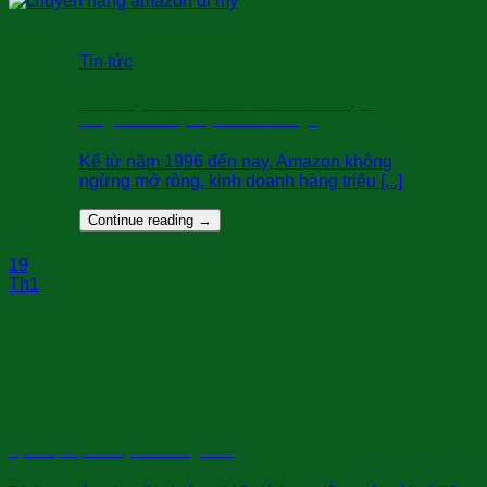
Tin tức
Bán hàng trên Amazon: Làm thế nào để gửi
hàng vào kho tại Mỹ nhanh chóng?
Kể từ năm 1996 đến nay, Amazon không
ngừng mở rộng, kinh doanh hàng triệu [...]
Continue reading
→
19
Th1
Dịch Vụ Vận Chuyển Đường Biển