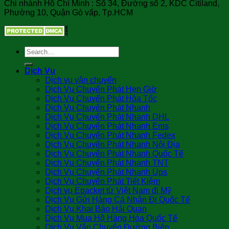
Chi nhánh Hồ Chí Minh : Số 34, Đường số 2, KDC Citiland,
Phường 10, Quận Gò vấp, Tp.HCM
Dịch Vụ
Dịch vụ vận chuyển
Dịch Vụ Chuyển Phát Hẹn Giờ
Dịch Vụ Chuyển Phát Hỏa Tốc
Dịch Vụ Chuyển Phát Nhanh
Dịch Vụ Chuyển Phát Nhanh DHL
Dịch Vụ Chuyển Phát Nhanh Ems
Dịch Vụ Chuyển Phát Nhanh Fedex
Dịch Vụ Chuyển Phát Nhanh Nội Địa
Dịch Vụ Chuyển Phát Nhanh Quốc Tế
Dịch Vụ Chuyển Phát Nhanh TNT
Dịch Vụ Chuyển Phát Nhanh Ups
Dịch Vụ Chuyển Phát Tiết Kiệm
Dịch vụ Epacket từ Việt Nam đi Mỹ
Dịch Vụ Gửi Hàng Cá Nhân Đi Quốc Tế
Dịch Vụ Khai Báo Hải Quan
Dịch Vụ Mua Hộ Hàng Hóa Quốc Tế
Dịch Vụ Vận Chuyển Đường Biển