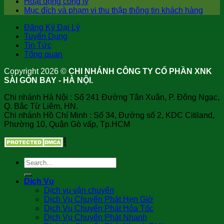
Hoạt động công ty
Mục đích và phạm vi thu thập thông tin khách hàng
Đăng Ký Đại Lý
Tuyển Dụng
Tin Tức
Tổng quan
Copyright 2026 ©
CHI NHÁNH CÔNG TY CỔ PHẦN XNK
SÀI GÒN BAY - HÀ NỘI.
Chi nhánh Hà Nội : Số 241 Đường Tân Xuân, P. Đông Ngạc,
Q. Bắc Từ Liêm, HN.
Chi nhánh Hồ Chí Minh : Số 34, Đường số 2, KDC Citiland,
Phường 10, Quận Gò vấp, Tp.HCM
Dịch Vụ
Dịch vụ vận chuyển
Dịch Vụ Chuyển Phát Hẹn Giờ
Dịch Vụ Chuyển Phát Hỏa Tốc
Dịch Vụ Chuyển Phát Nhanh