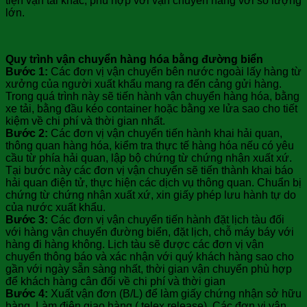
tiện vận tải khác, phù hợp với vận chuyển hàng với số lượng
lớn.
Quy trình vận chuyển hàng hóa bằng đường biển
Bước 1:
Các đơn vị vận chuyển bên nước ngoài lấy hàng từ
xưởng của người xuất khẩu mang ra đến cảng gửi hàng.
Trong quá trình này sẽ tiến hành vận chuyển hàng hóa, bằng
xe tải, bằng đầu kéo container hoặc bằng xe lửa sao cho tiết
kiệm về chi phí và thời gian nhất.
Bước 2:
Các đơn vị vận chuyển tiến hành khai hải quan,
thông quan hàng hóa, kiểm tra thực tế hàng hóa nếu có yêu
cầu từ phía hải quan, lập bộ chứng từ chứng nhận xuất xứ.
Tại bước này các đơn vị vận chuyển sẽ tiến thành khai báo
hải quan điện tử, thực hiện các dịch vụ thông quan. Chuẩn bị
chứng từ chứng nhận xuất xứ, xin giấy phép lưu hành tự do
của nước xuất khẩu.
Bước 3:
Các đơn vị vận chuyển tiến hành đặt lịch tàu đối
với hàng vận chuyển đường biển, đặt lịch, chỗ máy báy với
hàng đi hàng không. Lịch tàu sẽ được các đơn vị vận
chuyển thông báo và xác nhận với quý khách hàng sao cho
gần với ngày sẵn sàng nhất, thời gian vận chuyển phù hợp
để khách hàng cân đối về chi phí và thời gian
Bước 4:
Xuất vận đơn (B/L) để làm giấy chứng nhận sở hữu
hàng. Làm điện giao hàng ( telex release). Các đơn vị vận