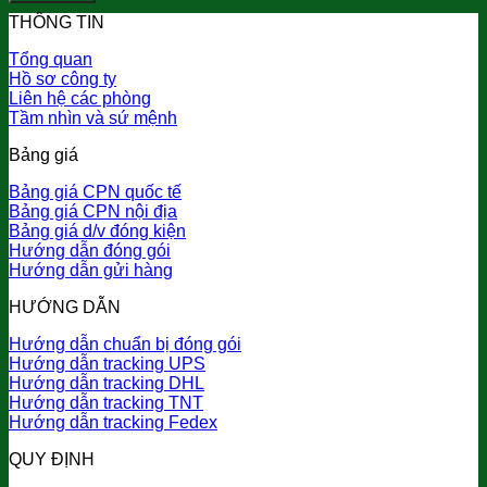
THÔNG TIN
Tổng quan
Hồ sơ công ty
Liên hệ các phòng
Tầm nhìn và sứ mệnh
Bảng giá
Bảng giá CPN quốc tế
Bảng giá CPN nội địa
Bảng giá d/v đóng kiện
Hướng dẫn đóng gói
Hướng dẫn gửi hàng
HƯỚNG DẪN
Hướng dẫn chuẩn bị đóng gói
Hướng dẫn tracking UPS
Hướng dẫn tracking DHL
Hướng dẫn tracking TNT
Hướng dẫn tracking Fedex
QUY ĐỊNH