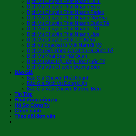
Dịch Vụ Chuyển Phát Nhanh DHL
Dịch Vụ Chuyển Phát Nhanh Ems
Dịch Vụ Chuyển Phát Nhanh Fedex
Dịch Vụ Chuyển Phát Nhanh Nội Địa
Dịch Vụ Chuyển Phát Nhanh Quốc Tế
Dịch Vụ Chuyển Phát Nhanh TNT
Dịch Vụ Chuyển Phát Nhanh Ups
Dịch Vụ Chuyển Phát Tiết Kiệm
Dịch vụ Epacket từ Việt Nam đi Mỹ
Dịch Vụ Gửi Hàng Cá Nhân Đi Quốc Tế
Dịch Vụ Khai Báo Hải Quan
Dịch Vụ Mua Hộ Hàng Hóa Quốc Tế
Dịch Vụ Vận Chuyển Đường Biển
Báo Giá
Báo Giá Chuyển Phát Nhanh
Báo Giá Dịch Vụ Đóng Kiện
Báo Giá Vận Chuyển Đường Biển
Tin Tức
Hoạt động công ty
Hồ Sơ Công Ty
Chính sách
Theo dõi đơn vận