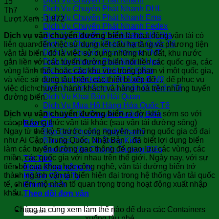
15
Dịch Vụ Chuyển Phát Nhanh DHL
Th7
Dịch Vụ Chuyển Phát Nhanh Ems
Lượt Xem :
1.872
Dịch Vụ Chuyển Phát Nhanh Fedex
Dịch Vụ Chuyển Phát Nhanh Nội Địa
Dịch vụ vận chuyển đường biển
là hoạt động vận tải có
Dịch Vụ Chuyển Phát Nhanh Quốc Tế
liên quan đến việc sử dụng kết cấu hạ tầng và phương tiện
Dịch Vụ Chuyển Phát Nhanh TNT
vận tải biển, đó là việc sử dụng những khu đất, khu nước
Dịch Vụ Chuyển Phát Nhanh Ups
gắn liền với các tuyến đường biển nối liền các quốc gia, các
Dịch Vụ Chuyển Phát Tiết Kiệm
vùng lãnh thổ, hoặc các khu vực trong phạm vi một quốc gia,
Dịch vụ Epacket từ Việt Nam đi Mỹ
và việc sử dụng tầu biển, các thiết bị xếp dỡ… để phục vụ
Dịch Vụ Gửi Hàng Cá Nhân Đi Quốc Tế
việc dịch chuyển hành khách và hàng hoá trên những tuyến
Dịch Vụ Khai Báo Hải Quan
đường biển.
Dịch Vụ Mua Hộ Hàng Hóa Quốc Tế
Dịch vụ vận chuyển đường biển
ra đời khá sớm so với
Dịch Vụ Vận Chuyển Đường Biển
các phương thức vận tải khác (sau vận tải đường sông)
Báo Giá
Ngay từ thế kỷ 5 trước công nguyên, những quốc gia cổ đại
Báo Giá Chuyển Phát Nhanh
như Ai Cập, Trung Quốc, Nhật Bản…đã biết lợi dụng biển
Báo Giá Dịch Vụ Đóng Kiện
làm các tuyển đường gao thông để giao lưu các vùng, các
Báo Giá Vận Chuyển Đường Biển
miền, các quốc gia với nhau trên thế giới. Ngày nay, với sự
Tin Tức
tiến bộ của khoa học công nghệ, vận tải đường biển trở
Hoạt động công ty
thành ngành vận tải biển hiện đại trong hệ thống vận tải quốc
Hồ Sơ Công Ty
tế, chiếm mộ nhân tố quan trọng trong hoạt động xuất nhập
Chính sách
khẩu.
Theo dõi đơn vận
Chúng ta cùng xem làm thế nào để đưa các Containers
xuống tàu nhé