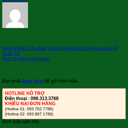
sài gòn bay
Những Điều Cần Biết Trong Việc Đóng Gói Hàng Hóa Đi
Quốc Tế
Dịch Vụ Khai Hải Quan
Trả lời
Bạn phải
đăng nhập
để gửi bình luận.
HOTLINE HỖ TRỢ
Điện thoại : 098.313.3768
KHIẾU NẠI ĐƠN HÀNG
(Hotline 01: 093.702.7786)
(Hotline 02: 093.887.1786)
Bình luận gần đây