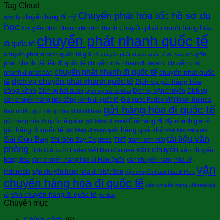
Tag Cloud
Chuyển phát hỏa tốc hồ sơ du
chuyển hàng đi mỹ
amply
học
chuyển phát nhanh hàng hóa
Chuyển phát nhanh dàn âm thanh
chuyển phát nhanh quốc tế
đi quốc tế
chuyển phát nhanh quốc tế giá rẻ
chuyển
chuyển phát nhanh quốc tế đi Peru
phát nhanh tài liệu đi quốc tế
chuyển phát nhanh đi Ireland
chuyển phát
chuyển phát nhanh đi quốc tế
chuyển phát quốc
nhanh đi nhật bản
dịch vụ chuyển phát nhanh quốc tế
tế
Dịch vụ gửi hàng hóa
cồng kềnh
Dịch vụ hải quan
Dịch vụ vận chuyển
Dịch vụ
Dịch vụ mở tờ khai
vận chuyển hàng hóa cồng kềnh đi quốc tê
Giá cước Fedex Việt Nam-Guinea
gửi hàng hóa đi quốc tế
bao nhiêu
gửi hàng hóa đi Nhật bản
Gửi hàng đi Mỹ nhanh giá rẻ
gửi hàng hóa đi quốc tế giá rẻ
gửi hàng đi Israel
gửi hàng đi quốc tế
hàng quá khổ
gửi hàng đi trung quốc
khai báo hải quan
tài liệu văn
Sài Gòn Bay
Sài Gòn Bay Express
TNT
tranh sơn mài
phòng
vận chuyển
vận chuyển
Tính Giá cước Fedex Việt Nam-Guinea
hàng hóa
vận chuyển hàng hóa đi Hàn Quốc
vận chuyển hàng hóa đi
vận
indonesia
vận chuyển hàng hóa đi Nhật Bản
vận chuyển hàng hóa đi Peru
chuyển hàng hóa đi quốc tế
vận chuyển hàng đi israel giá
vận chuyển hàng đi quốc tế
rẻ
xe đạp
Chuyên mục
Chính sách
(6)