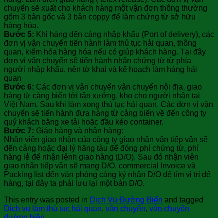
chuyển sẽ xuất cho khách hàng một vận đơn thông thường
gổm 3 bản gốc và 3 bản coppy để làm chứng từ sở hữu
hàng hóa.
Bước 5:
Khi hàng đến cảng nhập khẩu (Port of delivery), các
đơn vị vận chuyển tiến hành làm thủ tục hải quan, thông
quan, kiểm hóa hàng hóa nếu có giúp khách hàng. Tại đây
đơn vị vận chuyển sẽ tiến hành nhận chứng từ từ phía
người nhập khẩu, nên tờ khai và kế hoạch làm hàng hải
quan
Bước 6:
Các đơn vị vận chuyển vận chuyển nội địa, giao
hàng từ càng biển tới tận xưởng, kho cho người nhận tại
Việt Nam. Sau khi làm xong thủ tục hải quan. Các đơn vị vận
chuyển sẽ tiến hành đưa hàng từ cảng biển về đến công ty
quý khách bằng xe tải hoặc đầu kéo container.
Bước 7:
Giáo hàng và nhận hàng:
Nhân viên giao nhận của công ty giao nhận vận tiếp vận sẽ
đến cảng hoặc đại lý hãng tàu để đóng phí chứng từ, phí
hàng lẻ để nhận lệnh giao hàng (D/O). Sau đó nhận viên
giao nhận tiếp vận sẽ mang D/O, commercial Invoice và
Packing list đến văn phòng cảng ký nhận D/O để tìm vị trí để
hàng, tại đây ta phải lưu lại một bản D/O.
This entry was posted in
Dịch Vụ Đường Biển
and tagged
Dịch vụ làm thủ tục hải quan
,
vận chuyển
,
vận chuyển
đường biền
.