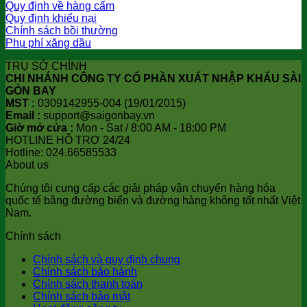
Quy định về hàng cấm
Quy định khiếu nại
Chính sách bồi thường
Phụ phí xăng dầu
TRỤ SỞ CHÍNH
CHI NHÁNH CÔNG TY CỔ PHẦN XUẤT NHẬP KHẨU SÀI
GÒN BAY
MST :
0309142955-004 (19/01/2015)
Email :
support@saigonbay.vn
Giờ mở cửa :
Mon - Sat / 8:00 AM - 18:00 PM
HOTLINE HỖ TRỢ 24/24
Hotline: 024.66585533
About us
Chúng tôi cung cấp các giải pháp vận chuyển hàng hóa
quốc tế bằng đường biển và đường hàng không tốt nhất Việt
Nam.
Chính sách
Chính sách và quy định chung
Chính sách bảo hành
Chính sách thanh toán
Chính sách bảo mật