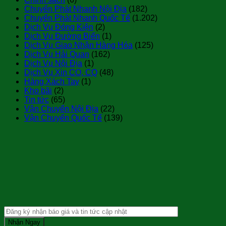
Chuyển Phát Nhanh Nội Địa
(182)
Chuyển Phát Nhanh Quốc Tế
(1.202)
Dịch Vụ Đóng Kiện
(2)
Dịch Vụ Đường Biển
(1)
Dịch Vụ Giao Nhận Hàng Hóa
(125)
Dịch Vụ Hải Quan
(162)
Dịch Vụ Nội Địa
(1)
Dịch Vụ Xin CO, CQ
(48)
Hàng Xách Tay
(1)
Kho bãi
(2)
Tin tức
(65)
Vận Chuyển Nội Địa
(22)
Vận Chuyển Quốc Tế
(139)