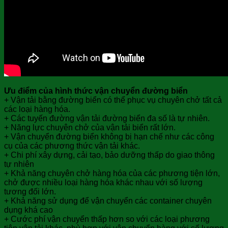
Ưu điểm của hình thức vận chuyển đường biển
+ Vận tải bằng đường biển có thể phục vụ chuyên chở tất cả
các loại hàng hóa.
+ Các tuyến đường vận tải đường biển đa số là tự nhiên.
+ Năng lực chuyên chở của vận tải biển rất lớn.
+ Vận chuyển đường biển không bị hạn chế như các công
cụ của các phương thức vận tải khác.
+ Chi phí xây dựng, cải tạo, bảo dưỡng thấp do giao thông
tự nhiên
+ Khả năng chuyên chở hàng hóa của các phương tiện lớn,
chở được nhiều loại hàng hóa khác nhau với số lượng
tương đối lớn.
+ Khả năng sử dụng để vận chuyển các container chuyên
dụng khá cao
+ Cước phí vận chuyển thấp hơn so với các loại phương