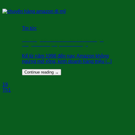
Tin tức
Bán hàng trên Amazon: Làm thế nào để gửi
hàng vào kho tại Mỹ nhanh chóng?
Kể từ năm 1996 đến nay, Amazon không
ngừng mở rộng, kinh doanh hàng triệu [...]
Continue reading
→
19
Th1