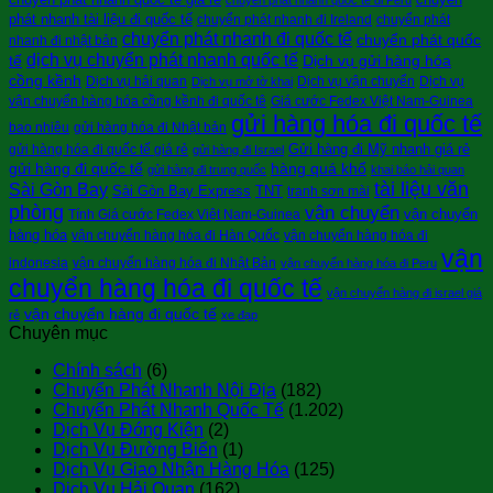
phát nhanh tài liệu đi quốc tế
chuyển phát nhanh đi Ireland
chuyển phát
chuyển phát nhanh đi quốc tế
chuyển phát quốc
nhanh đi nhật bản
dịch vụ chuyển phát nhanh quốc tế
tế
Dịch vụ gửi hàng hóa
cồng kềnh
Dịch vụ hải quan
Dịch vụ vận chuyển
Dịch vụ
Dịch vụ mở tờ khai
vận chuyển hàng hóa cồng kềnh đi quốc tê
Giá cước Fedex Việt Nam-Guinea
gửi hàng hóa đi quốc tế
bao nhiêu
gửi hàng hóa đi Nhật bản
Gửi hàng đi Mỹ nhanh giá rẻ
gửi hàng hóa đi quốc tế giá rẻ
gửi hàng đi Israel
gửi hàng đi quốc tế
hàng quá khổ
gửi hàng đi trung quốc
khai báo hải quan
tài liệu văn
Sài Gòn Bay
Sài Gòn Bay Express
TNT
tranh sơn mài
phòng
vận chuyển
vận chuyển
Tính Giá cước Fedex Việt Nam-Guinea
hàng hóa
vận chuyển hàng hóa đi Hàn Quốc
vận chuyển hàng hóa đi
vận
indonesia
vận chuyển hàng hóa đi Nhật Bản
vận chuyển hàng hóa đi Peru
chuyển hàng hóa đi quốc tế
vận chuyển hàng đi israel giá
vận chuyển hàng đi quốc tế
rẻ
xe đạp
Chuyên mục
Chính sách
(6)
Chuyển Phát Nhanh Nội Địa
(182)
Chuyển Phát Nhanh Quốc Tế
(1.202)
Dịch Vụ Đóng Kiện
(2)
Dịch Vụ Đường Biển
(1)
Dịch Vụ Giao Nhận Hàng Hóa
(125)
Dịch Vụ Hải Quan
(162)