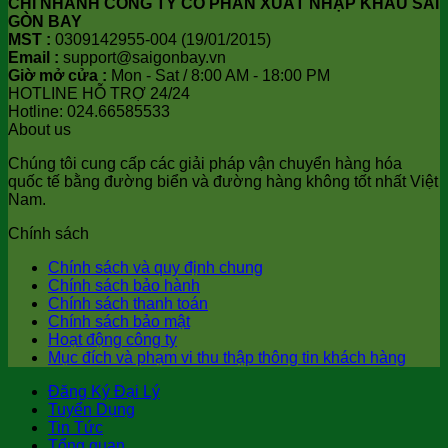
CHI NHÁNH CÔNG TY CỔ PHẦN XUẤT NHẬP KHẨU SÀI
GÒN BAY
MST :
0309142955-004 (19/01/2015)
Email :
support@saigonbay.vn
Giờ mở cửa :
Mon - Sat / 8:00 AM - 18:00 PM
HOTLINE HỖ TRỢ 24/24
Hotline: 024.66585533
About us
Chúng tôi cung cấp các giải pháp vận chuyển hàng hóa
quốc tế bằng đường biển và đường hàng không tốt nhất Việt
Nam.
Chính sách
Chính sách và quy định chung
Chính sách bảo hành
Chính sách thanh toán
Chính sách bảo mật
Hoạt động công ty
Mục đích và phạm vi thu thập thông tin khách hàng
Đăng Ký Đại Lý
Tuyển Dụng
Tin Tức
Tổng quan