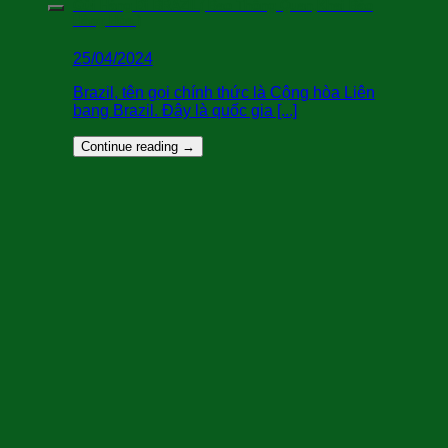
Gửi Hàng Đi BRAZIL( Bao Thông Quan,Khai Báo
Hàng Hóa )
25/04/2024
Brazil, tên gọi chính thức là Cộng hòa Liên
bang Brazil. Đây là quốc gia [...]
Continue reading
→