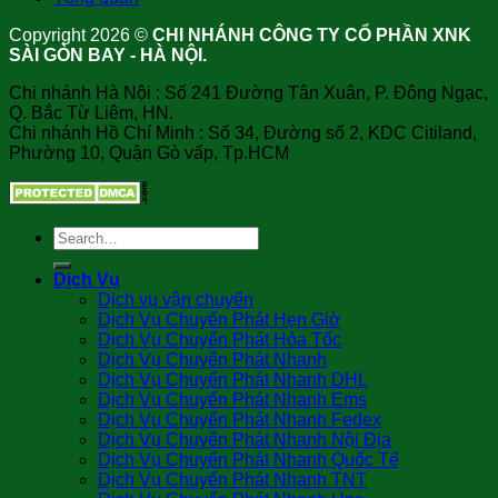
Copyright 2026 ©
CHI NHÁNH CÔNG TY CỔ PHẦN XNK
SÀI GÒN BAY - HÀ NỘI.
Chi nhánh Hà Nội : Số 241 Đường Tân Xuân, P. Đông Ngạc,
Q. Bắc Từ Liêm, HN.
Chi nhánh Hồ Chí Minh : Số 34, Đường số 2, KDC Citiland,
Phường 10, Quận Gò vấp, Tp.HCM
Dịch Vụ
Dịch vụ vận chuyển
Dịch Vụ Chuyển Phát Hẹn Giờ
Dịch Vụ Chuyển Phát Hỏa Tốc
Dịch Vụ Chuyển Phát Nhanh
Dịch Vụ Chuyển Phát Nhanh DHL
Dịch Vụ Chuyển Phát Nhanh Ems
Dịch Vụ Chuyển Phát Nhanh Fedex
Dịch Vụ Chuyển Phát Nhanh Nội Địa
Dịch Vụ Chuyển Phát Nhanh Quốc Tế
Dịch Vụ Chuyển Phát Nhanh TNT