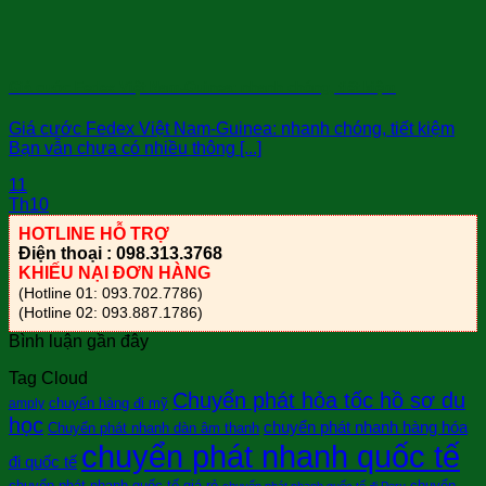
Giá cước Fedex Việt Nam-Guinea: nhanh chóng, tiết kiệm
Giá cước Fedex Việt Nam-Guinea: nhanh chóng, tiết kiệm
Bạn vẫn chưa có nhiều thông [...]
11
Th10
HOTLINE HỖ TRỢ
Điện thoại : 098.313.3768
KHIẾU NẠI ĐƠN HÀNG
(Hotline 01: 093.702.7786)
(Hotline 02: 093.887.1786)
Bình luận gần đây
Tag Cloud
Chuyển phát hỏa tốc hồ sơ du
chuyển hàng đi mỹ
amply
học
chuyển phát nhanh hàng hóa
Chuyển phát nhanh dàn âm thanh
chuyển phát nhanh quốc tế
đi quốc tế
chuyển phát nhanh quốc tế giá rẻ
chuyển
chuyển phát nhanh quốc tế đi Peru