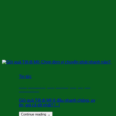
Tin tức
Gửi quà Tết đi Mỹ: Chọn đơn vị chuyển phát
nhanh nào?
Gửi quà Tết đi Mỹ ở đâu nhanh chóng, uy
tín, giá cả tốt nhất? [...]
Continue reading
→