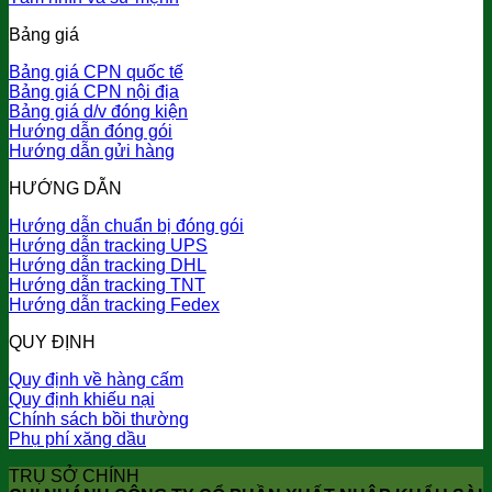
Bảng giá
Bảng giá CPN quốc tế
Bảng giá CPN nội địa
Bảng giá d/v đóng kiện
Hướng dẫn đóng gói
Hướng dẫn gửi hàng
HƯỚNG DẪN
Hướng dẫn chuẩn bị đóng gói
Hướng dẫn tracking UPS
Hướng dẫn tracking DHL
Hướng dẫn tracking TNT
Hướng dẫn tracking Fedex
QUY ĐỊNH
Quy định về hàng cấm
Quy định khiếu nại
Chính sách bồi thường
Phụ phí xăng dầu
TRỤ SỞ CHÍNH