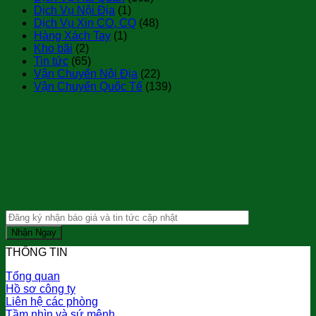
Dịch Vụ Nội Địa
(1)
Dịch Vụ Xin CO, CQ
(48)
Hàng Xách Tay
(1)
Kho bãi
(2)
Tin tức
(65)
Vận Chuyển Nội Địa
(22)
Vận Chuyển Quốc Tế
(139)
THÔNG TIN
Tổng quan
Hồ sơ công ty
Liên hệ các phòng
Tầm nhìn và sứ mệnh