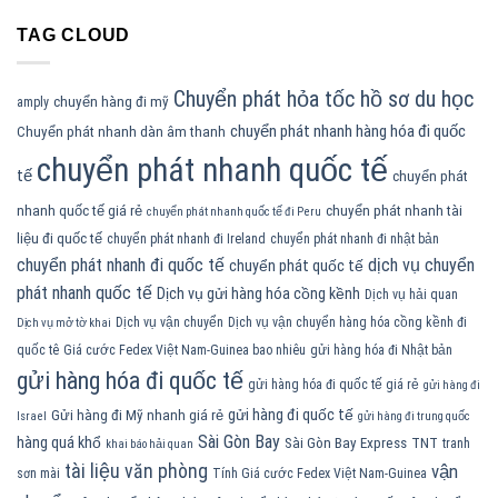
TAG CLOUD
Chuyển phát hỏa tốc hồ sơ du học
chuyển hàng đi mỹ
amply
chuyển phát nhanh hàng hóa đi quốc
Chuyển phát nhanh dàn âm thanh
chuyển phát nhanh quốc tế
tế
chuyển phát
nhanh quốc tế giá rẻ
chuyển phát nhanh tài
chuyển phát nhanh quốc tế đi Peru
liệu đi quốc tế
chuyển phát nhanh đi Ireland
chuyển phát nhanh đi nhật bản
chuyển phát nhanh đi quốc tế
dịch vụ chuyển
chuyển phát quốc tế
phát nhanh quốc tế
Dịch vụ gửi hàng hóa cồng kềnh
Dịch vụ hải quan
Dịch vụ vận chuyển
Dịch vụ vận chuyển hàng hóa cồng kềnh đi
Dịch vụ mở tờ khai
quốc tê
Giá cước Fedex Việt Nam-Guinea bao nhiêu
gửi hàng hóa đi Nhật bản
gửi hàng hóa đi quốc tế
gửi hàng hóa đi quốc tế giá rẻ
gửi hàng đi
gửi hàng đi quốc tế
Gửi hàng đi Mỹ nhanh giá rẻ
Israel
gửi hàng đi trung quốc
Sài Gòn Bay
hàng quá khổ
Sài Gòn Bay Express
TNT
tranh
khai báo hải quan
tài liệu văn phòng
vận
sơn mài
Tính Giá cước Fedex Việt Nam-Guinea