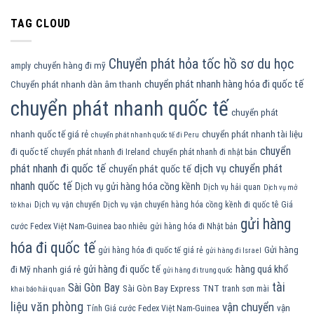
TAG CLOUD
Chuyển phát hỏa tốc hồ sơ du học
chuyển hàng đi mỹ
amply
chuyển phát nhanh hàng hóa đi quốc tế
Chuyển phát nhanh dàn âm thanh
chuyển phát nhanh quốc tế
chuyển phát
nhanh quốc tế giá rẻ
chuyển phát nhanh tài liệu
chuyển phát nhanh quốc tế đi Peru
chuyển
đi quốc tế
chuyển phát nhanh đi Ireland
chuyển phát nhanh đi nhật bản
phát nhanh đi quốc tế
dịch vụ chuyển phát
chuyển phát quốc tế
nhanh quốc tế
Dịch vụ gửi hàng hóa cồng kềnh
Dịch vụ hải quan
Dịch vụ mở
Dịch vụ vận chuyển
Dịch vụ vận chuyển hàng hóa cồng kềnh đi quốc tê
Giá
tờ khai
gửi hàng
cước Fedex Việt Nam-Guinea bao nhiêu
gửi hàng hóa đi Nhật bản
hóa đi quốc tế
Gửi hàng
gửi hàng hóa đi quốc tế giá rẻ
gửi hàng đi Israel
gửi hàng đi quốc tế
hàng quá khổ
đi Mỹ nhanh giá rẻ
gửi hàng đi trung quốc
tài
Sài Gòn Bay
Sài Gòn Bay Express
TNT
tranh sơn mài
khai báo hải quan
liệu văn phòng
vận chuyển
vận
Tính Giá cước Fedex Việt Nam-Guinea