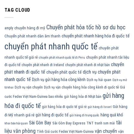
TAG CLOUD
Chuyển phát hỏa tốc hồ sơ du học
chuyển hàng đi mỹ
amply
chuyển phát nhanh hàng hóa đi quốc tế
Chuyển phát nhanh dàn âm thanh
chuyển phát nhanh quốc tế
chuyển phát
nhanh quốc tế giá rẻ
chuyển phát nhanh tài liệu
chuyển phát nhanh quốc tế đi Peru
chuyển
đi quốc tế
chuyển phát nhanh đi Ireland
chuyển phát nhanh đi nhật bản
phát nhanh đi quốc tế
dịch vụ chuyển phát
chuyển phát quốc tế
nhanh quốc tế
Dịch vụ gửi hàng hóa cồng kềnh
Dịch vụ hải quan
Dịch vụ mở
Dịch vụ vận chuyển
Dịch vụ vận chuyển hàng hóa cồng kềnh đi quốc tê
Giá
tờ khai
gửi hàng
cước Fedex Việt Nam-Guinea bao nhiêu
gửi hàng hóa đi Nhật bản
hóa đi quốc tế
Gửi hàng
gửi hàng hóa đi quốc tế giá rẻ
gửi hàng đi Israel
gửi hàng đi quốc tế
hàng quá khổ
đi Mỹ nhanh giá rẻ
gửi hàng đi trung quốc
tài
Sài Gòn Bay
Sài Gòn Bay Express
TNT
tranh sơn mài
khai báo hải quan
liệu văn phòng
vận chuyển
vận
Tính Giá cước Fedex Việt Nam-Guinea