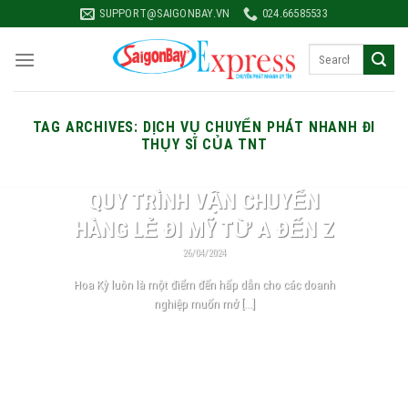
Skip
SUPPORT@SAIGONBAY.VN
024.66585533
to
content
TAG ARCHIVES:
DỊCH VỤ CHUYỂN PHÁT NHANH ĐI
THỤY SĨ CỦA TNT
CHUYỂN PHÁT NHANH QUỐC TẾ DỊCH VỤ ĐÓNG KIỆN DỊCH VỤ GIAO NHẬN HÀNG HÓA
DỊCH VỤ HẢI QUAN TIN TỨC VẬN CHUYỂN QUỐC TẾ
QUY TRÌNH VẬN CHUYỂN
HÀNG LẺ ĐI MỸ TỪ A ĐẾN Z
26/04/2024
Hoa Kỳ luôn là một điểm đến hấp dẫn cho các doanh
nghiệp muốn mở [...]
CONTINUE READING
→