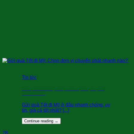
Tin tức
Gửi quà Tết đi Mỹ: Chọn đơn vị chuyển phát
nhanh nào?
Gửi quà Tết đi Mỹ ở đâu nhanh chóng, uy
tín, giá cả tốt nhất? [...]
Continue reading
→
28