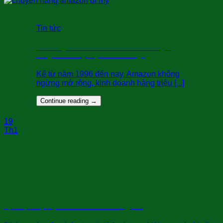
Tin tức
Bán hàng trên Amazon: Làm thế nào để gửi
hàng vào kho tại Mỹ nhanh chóng?
Kể từ năm 1996 đến nay, Amazon không
ngừng mở rộng, kinh doanh hàng triệu [...]
Continue reading
→
19
Th1
Dịch vụ chuyển phát nhanh đi Andorra giá rẻ