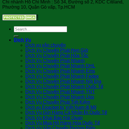
Chi nhánh Hồ Chí Minh : Số 34, Đường số 2, KDC Citiland,
Phường 10, Quận Gò vấp, Tp.HCM
Dịch Vụ
Dịch vụ vận chuyển
Dịch Vụ Chuyển Phát Hẹn Giờ
Dịch Vụ Chuyển Phát Hỏa Tốc
Dịch Vụ Chuyển Phát Nhanh
Dịch Vụ Chuyển Phát Nhanh DHL
Dịch Vụ Chuyển Phát Nhanh Ems
Dịch Vụ Chuyển Phát Nhanh Fedex
Dịch Vụ Chuyển Phát Nhanh Nội Địa
Dịch Vụ Chuyển Phát Nhanh Quốc Tế
Dịch Vụ Chuyển Phát Nhanh TNT
Dịch Vụ Chuyển Phát Nhanh Ups
Dịch Vụ Chuyển Phát Tiết Kiệm
Dịch vụ Epacket từ Việt Nam đi Mỹ
Dịch Vụ Gửi Hàng Cá Nhân Đi Quốc Tế
Dịch Vụ Khai Báo Hải Quan
Dịch Vụ Mua Hộ Hàng Hóa Quốc Tế
Dịch Vụ Vận Chuyển Đường Biển