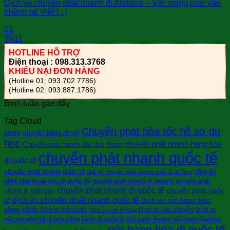
Dịch vụ chuyển phát nhanh đi Andorra – Với mạng lưới văn
phòng tại Việt [...]
01
Th11
HOTLINE HỖ TRỢ
Điện thoại : 098.313.3768
KHIẾU NẠI ĐƠN HÀNG
(Hotline 01: 093.702.7786)
(Hotline 02: 093.887.1786)
Bình luận gần đây
Tag Cloud
Chuyển phát hỏa tốc hồ sơ du
chuyển hàng đi mỹ
amply
học
chuyển phát nhanh hàng hóa
Chuyển phát nhanh dàn âm thanh
chuyển phát nhanh quốc tế
đi quốc tế
chuyển phát nhanh quốc tế giá rẻ
chuyển
chuyển phát nhanh quốc tế đi Peru
phát nhanh tài liệu đi quốc tế
chuyển phát nhanh đi Ireland
chuyển phát
chuyển phát nhanh đi quốc tế
chuyển phát quốc
nhanh đi nhật bản
dịch vụ chuyển phát nhanh quốc tế
tế
Dịch vụ gửi hàng hóa
cồng kềnh
Dịch vụ hải quan
Dịch vụ vận chuyển
Dịch vụ
Dịch vụ mở tờ khai
vận chuyển hàng hóa cồng kềnh đi quốc tê
Giá cước Fedex Việt Nam-Guinea
gửi hàng hóa đi quốc tế