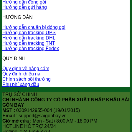
Hướng dẫn đóng gói
Hướng dẫn gửi hàng
HƯỚNG DẪN
Hướng dẫn chuẩn bị đóng gói
Hướng dẫn tracking UPS
Hướng dẫn tracking DHL
Hướng dẫn tracking TNT
Hướng dẫn tracking Fedex
QUY ĐỊNH
Quy định về hàng cấm
Quy định khiếu nại
Chính sách bồi thường
Phụ phí xăng dầu
TRỤ SỞ CHÍNH
CHI NHÁNH CÔNG TY CỔ PHẦN XUẤT NHẬP KHẨU SÀI
GÒN BAY
MST :
0309142955-004 (19/01/2015)
Email :
support@saigonbay.vn
Giờ mở cửa :
Mon - Sat / 8:00 AM - 18:00 PM
HOTLINE HỖ TRỢ 24/24
Hotline: 024.66585533