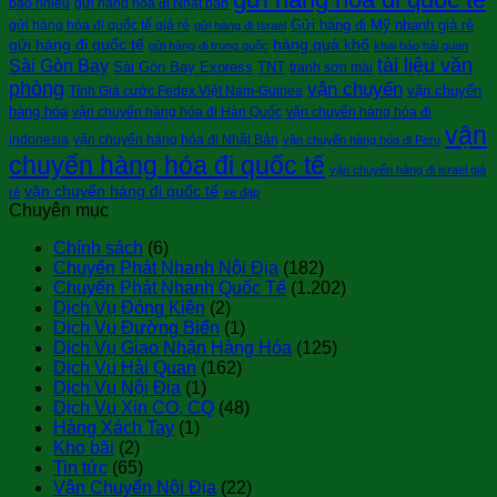
bao nhiêu
gửi hàng hóa đi Nhật bản
Gửi hàng đi Mỹ nhanh giá rẻ
gửi hàng hóa đi quốc tế giá rẻ
gửi hàng đi Israel
gửi hàng đi quốc tế
hàng quá khổ
gửi hàng đi trung quốc
khai báo hải quan
tài liệu văn
Sài Gòn Bay
Sài Gòn Bay Express
TNT
tranh sơn mài
phòng
vận chuyển
vận chuyển
Tính Giá cước Fedex Việt Nam-Guinea
hàng hóa
vận chuyển hàng hóa đi Hàn Quốc
vận chuyển hàng hóa đi
vận
indonesia
vận chuyển hàng hóa đi Nhật Bản
vận chuyển hàng hóa đi Peru
chuyển hàng hóa đi quốc tế
vận chuyển hàng đi israel giá
vận chuyển hàng đi quốc tế
rẻ
xe đạp
Chuyên mục
Chính sách
(6)
Chuyển Phát Nhanh Nội Địa
(182)
Chuyển Phát Nhanh Quốc Tế
(1.202)
Dịch Vụ Đóng Kiện
(2)
Dịch Vụ Đường Biển
(1)
Dịch Vụ Giao Nhận Hàng Hóa
(125)
Dịch Vụ Hải Quan
(162)
Dịch Vụ Nội Địa
(1)
Dịch Vụ Xin CO, CQ
(48)
Hàng Xách Tay
(1)
Kho bãi
(2)
Tin tức
(65)
Vận Chuyển Nội Địa
(22)