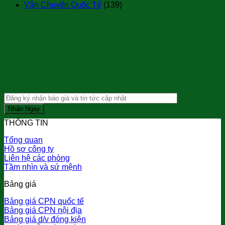
Vận Chuyển Quốc Tế
(139)
THÔNG TIN
Tổng quan
Hồ sơ công ty
Liên hệ các phòng
Tầm nhìn và sứ mệnh
Bảng giá
Bảng giá CPN quốc tế
Bảng giá CPN nội địa
Bảng giá d/v đóng kiện