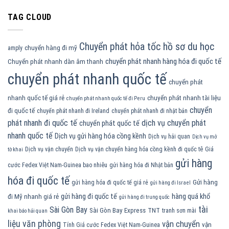
TAG CLOUD
Chuyển phát hỏa tốc hồ sơ du học
chuyển hàng đi mỹ
amply
chuyển phát nhanh hàng hóa đi quốc tế
Chuyển phát nhanh dàn âm thanh
chuyển phát nhanh quốc tế
chuyển phát
nhanh quốc tế giá rẻ
chuyển phát nhanh tài liệu
chuyển phát nhanh quốc tế đi Peru
chuyển
đi quốc tế
chuyển phát nhanh đi Ireland
chuyển phát nhanh đi nhật bản
phát nhanh đi quốc tế
dịch vụ chuyển phát
chuyển phát quốc tế
nhanh quốc tế
Dịch vụ gửi hàng hóa cồng kềnh
Dịch vụ hải quan
Dịch vụ mở
Dịch vụ vận chuyển
Dịch vụ vận chuyển hàng hóa cồng kềnh đi quốc tê
Giá
tờ khai
gửi hàng
cước Fedex Việt Nam-Guinea bao nhiêu
gửi hàng hóa đi Nhật bản
hóa đi quốc tế
Gửi hàng
gửi hàng hóa đi quốc tế giá rẻ
gửi hàng đi Israel
gửi hàng đi quốc tế
hàng quá khổ
đi Mỹ nhanh giá rẻ
gửi hàng đi trung quốc
tài
Sài Gòn Bay
Sài Gòn Bay Express
TNT
tranh sơn mài
khai báo hải quan
liệu văn phòng
vận chuyển
vận
Tính Giá cước Fedex Việt Nam-Guinea