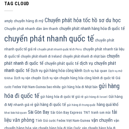
TAG CLOUD
Chuyển phát hỏa tốc hồ sơ du học
chuyển hàng đi mỹ
amply
chuyển phát nhanh hàng hóa đi quốc tế
Chuyển phát nhanh dàn âm thanh
chuyển phát nhanh quốc tế
chuyển phát
nhanh quốc tế giá rẻ
chuyển phát nhanh tài liệu
chuyển phát nhanh quốc tế đi Peru
chuyển
đi quốc tế
chuyển phát nhanh đi Ireland
chuyển phát nhanh đi nhật bản
phát nhanh đi quốc tế
dịch vụ chuyển phát
chuyển phát quốc tế
nhanh quốc tế
Dịch vụ gửi hàng hóa cồng kềnh
Dịch vụ hải quan
Dịch vụ mở
Dịch vụ vận chuyển
Dịch vụ vận chuyển hàng hóa cồng kềnh đi quốc tê
Giá
tờ khai
gửi hàng
cước Fedex Việt Nam-Guinea bao nhiêu
gửi hàng hóa đi Nhật bản
hóa đi quốc tế
Gửi hàng
gửi hàng hóa đi quốc tế giá rẻ
gửi hàng đi Israel
gửi hàng đi quốc tế
hàng quá khổ
đi Mỹ nhanh giá rẻ
gửi hàng đi trung quốc
tài
Sài Gòn Bay
Sài Gòn Bay Express
TNT
tranh sơn mài
khai báo hải quan
liệu văn phòng
vận chuyển
vận
Tính Giá cước Fedex Việt Nam-Guinea
chuyển hàng hóa
vận chuyển hàng hóa đi Hàn Quốc
vận chuyển hàng hóa đi