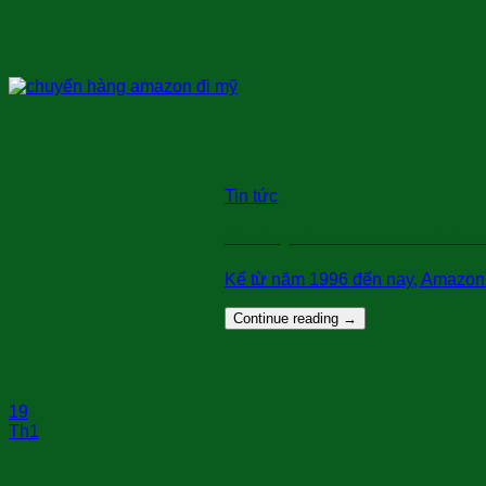
Tin tức
Bán hàng trên Amazon: Làm thế nào đ
Kể từ năm 1996 đến nay, Amazon k
Continue reading
→
19
Th1