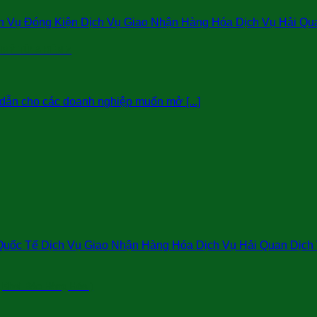
 Vụ Đóng Kiện Dịch Vụ Giao Nhận Hàng Hóa Dịch Vụ Hải Qu
 MỸ TỪ A ĐẾN Z
dẫn cho các doanh nghiệp muốn mở [...]
uốc Tế Dịch Vụ Giao Nhận Hàng Hóa Dịch Vụ Hải Quan Dịch V
,Khai Báo Hàng Hóa )