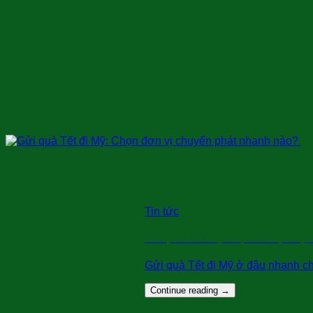
Tin tức
Gửi quà Tết đi Mỹ: Chọn đơn vị chuy
Gửi quà Tết đi Mỹ ở đâu nhanh chóng
Continue reading
→