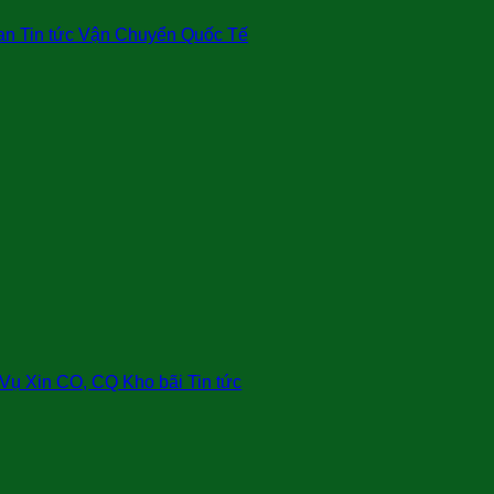
an Tin tức Vận Chuyển Quốc Tế
ụ Xin CO, CQ Kho bãi Tin tức