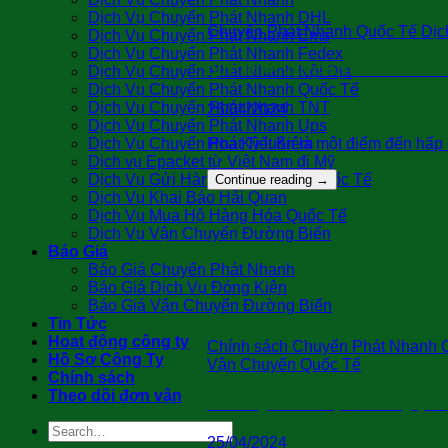
Dịch Vụ Chuyển Phát Nhanh DHL
Chuyển Phát Nhanh Quốc Tế Dịch
Dịch Vụ Chuyển Phát Nhanh Ems
Dịch Vụ Chuyển Phát Nhanh Fedex
Dịch Vụ Chuyển Phát Nhanh Nội Địa
QUY TRÌNH VẬN CHUYỂN HÀNG LẺ ĐI
Dịch Vụ Chuyển Phát Nhanh Quốc Tế
Dịch Vụ Chuyển Phát Nhanh TNT
26/04/2024
Dịch Vụ Chuyển Phát Nhanh Ups
Hoa Kỳ luôn là một điểm đến hấp 
Dịch Vụ Chuyển Phát Tiết Kiệm
Dịch vụ Epacket từ Việt Nam đi Mỹ
Dịch Vụ Gửi Hàng Cá Nhân Đi Quốc Tế
Continue reading
→
Dịch Vụ Khai Báo Hải Quan
Dịch Vụ Mua Hộ Hàng Hóa Quốc Tế
Dịch Vụ Vận Chuyển Đường Biển
Báo Giá
Báo Giá Chuyển Phát Nhanh
Báo Giá Dịch Vụ Đóng Kiện
Báo Giá Vận Chuyển Đường Biển
Tin Tức
Hoạt động công ty
Chính sách Chuyển Phát Nhanh Q
Hồ Sơ Công Ty
Vận Chuyển Quốc Tế
Chính sách
Theo dõi đơn vận
Gửi Hàng Đi BRAZIL( Bao Thông Quan
25/04/2024