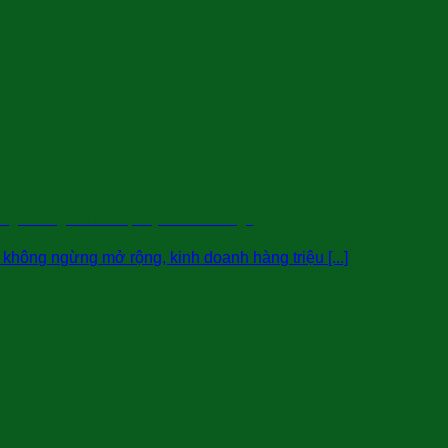
ể gửi hàng vào kho tại Mỹ nhanh chóng?
hông ngừng mở rộng, kinh doanh hàng triệu [...]