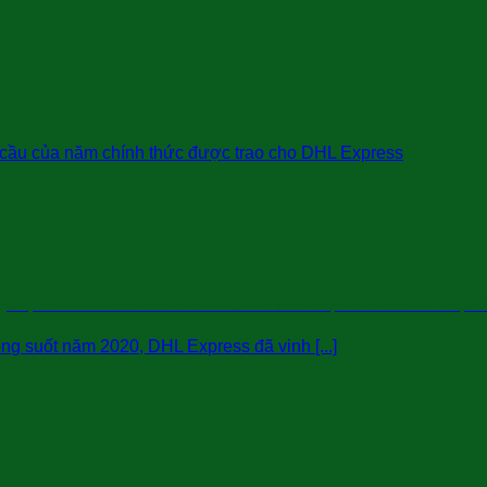
uyển phát nhanh toàn cầu của năm chính thức được trao cho DHL Expre
ong suốt năm 2020, DHL Express đã vinh [...]