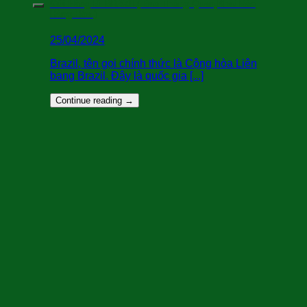
Gửi Hàng Đi BRAZIL( Bao Thông Quan,Khai Báo
Hàng Hóa )
25/04/2024
Brazil, tên gọi chính thức là Cộng hòa Liên
bang Brazil. Đây là quốc gia [...]
Continue reading
→