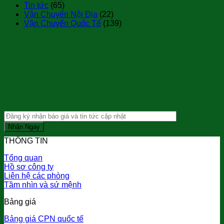
Tin tức
(65)
Vận Chuyển Nội Địa
(22)
Vận Chuyển Quốc Tế
(139)
THÔNG TIN
Tổng quan
Hồ sơ công ty
Liên hệ các phòng
Tầm nhìn và sứ mệnh
Bảng giá
Bảng giá CPN quốc tế