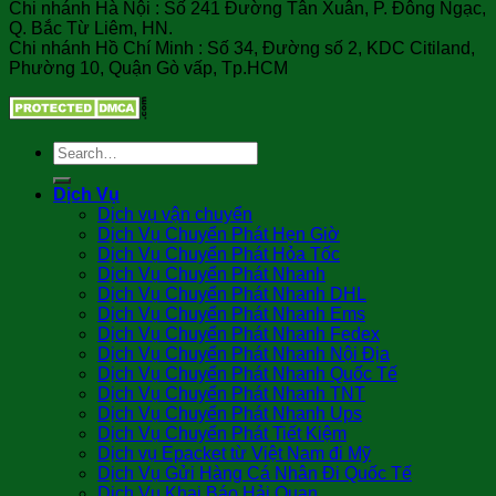
Chi nhánh Hà Nội : Số 241 Đường Tân Xuân, P. Đông Ngạc,
Q. Bắc Từ Liêm, HN.
Chi nhánh Hồ Chí Minh : Số 34, Đường số 2, KDC Citiland,
Phường 10, Quận Gò vấp, Tp.HCM
Dịch Vụ
Dịch vụ vận chuyển
Dịch Vụ Chuyển Phát Hẹn Giờ
Dịch Vụ Chuyển Phát Hỏa Tốc
Dịch Vụ Chuyển Phát Nhanh
Dịch Vụ Chuyển Phát Nhanh DHL
Dịch Vụ Chuyển Phát Nhanh Ems
Dịch Vụ Chuyển Phát Nhanh Fedex
Dịch Vụ Chuyển Phát Nhanh Nội Địa
Dịch Vụ Chuyển Phát Nhanh Quốc Tế
Dịch Vụ Chuyển Phát Nhanh TNT
Dịch Vụ Chuyển Phát Nhanh Ups
Dịch Vụ Chuyển Phát Tiết Kiệm
Dịch vụ Epacket từ Việt Nam đi Mỹ
Dịch Vụ Gửi Hàng Cá Nhân Đi Quốc Tế
Dịch Vụ Khai Báo Hải Quan