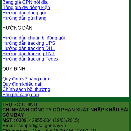
Bảng giá CPN nội địa
Bảng giá d/v đóng kiện
Hướng dẫn đóng gói
Hướng dẫn gửi hàng
HƯỚNG DẪN
Hướng dẫn chuẩn bị đóng gói
Hướng dẫn tracking UPS
Hướng dẫn tracking DHL
Hướng dẫn tracking TNT
Hướng dẫn tracking Fedex
QUY ĐỊNH
Quy định về hàng cấm
Quy định khiếu nại
Chính sách bồi thường
Phụ phí xăng dầu
TRỤ SỞ CHÍNH
CHI NHÁNH CÔNG TY CỔ PHẦN XUẤT NHẬP KHẨU SÀI
GÒN BAY
MST :
0309142955-004 (19/01/2015)
Email :
support@saigonbay.vn
Giờ mở cửa :
Mon - Sat / 8:00 AM - 18:00 PM