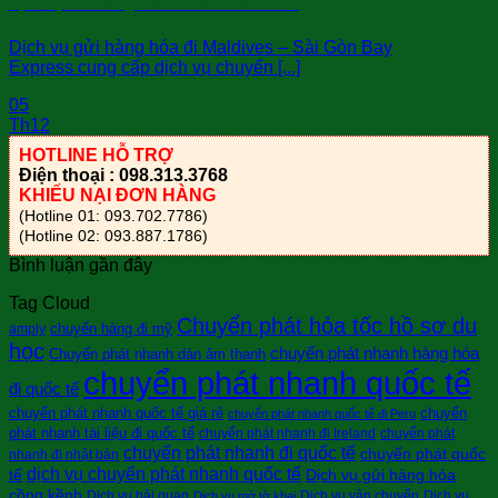
Dịch Vụ Gửi Hàng Hóa Đi Maldives Giá Rẻ
Dịch vụ gửi hàng hóa đi Maldives – Sài Gòn Bay
Express cung cấp dịch vụ chuyển [...]
05
Th12
HOTLINE HỖ TRỢ
Điện thoại : 098.313.3768
KHIẾU NẠI ĐƠN HÀNG
(Hotline 01: 093.702.7786)
(Hotline 02: 093.887.1786)
Bình luận gần đây
Tag Cloud
Chuyển phát hỏa tốc hồ sơ du
chuyển hàng đi mỹ
amply
học
chuyển phát nhanh hàng hóa
Chuyển phát nhanh dàn âm thanh
chuyển phát nhanh quốc tế
đi quốc tế
chuyển phát nhanh quốc tế giá rẻ
chuyển
chuyển phát nhanh quốc tế đi Peru
phát nhanh tài liệu đi quốc tế
chuyển phát nhanh đi Ireland
chuyển phát
chuyển phát nhanh đi quốc tế
chuyển phát quốc
nhanh đi nhật bản
dịch vụ chuyển phát nhanh quốc tế
tế
Dịch vụ gửi hàng hóa
cồng kềnh
Dịch vụ hải quan
Dịch vụ vận chuyển
Dịch vụ
Dịch vụ mở tờ khai