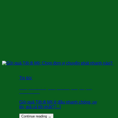
Tin tức
Gửi quà Tết đi Mỹ: Chọn đơn vị chuyển phát
nhanh nào?
Gửi quà Tết đi Mỹ ở đâu nhanh chóng, uy
tín, giá cả tốt nhất? [...]
Continue reading
→