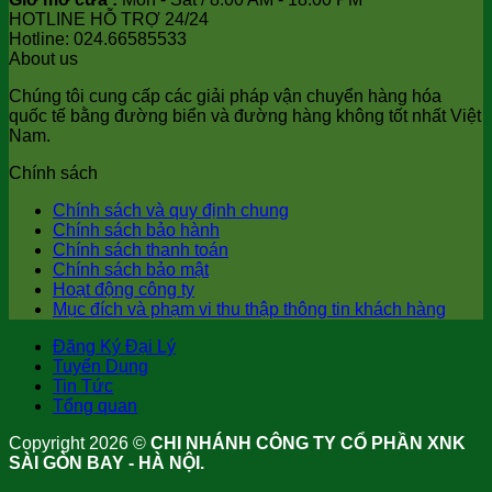
HOTLINE HỖ TRỢ 24/24
Hotline: 024.66585533
About us
Chúng tôi cung cấp các giải pháp vận chuyển hàng hóa
quốc tế bằng đường biển và đường hàng không tốt nhất Việt
Nam.
Chính sách
Chính sách và quy định chung
Chính sách bảo hành
Chính sách thanh toán
Chính sách bảo mật
Hoạt động công ty
Mục đích và phạm vi thu thập thông tin khách hàng
Đăng Ký Đại Lý
Tuyển Dụng
Tin Tức
Tổng quan
Copyright 2026 ©
CHI NHÁNH CÔNG TY CỔ PHẦN XNK
SÀI GÒN BAY - HÀ NỘI.