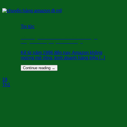
Tin tức
Bán hàng trên Amazon: Làm thế nào để gửi
hàng vào kho tại Mỹ nhanh chóng?
Kể từ năm 1996 đến nay, Amazon không
ngừng mở rộng, kinh doanh hàng triệu [...]
Continue reading
→
19
Th1