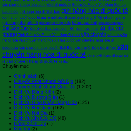
vận chuyển hàng hóa cồng kềnh đi quốc tê
Giá cước Fedex Việt Nam-Guinea
gửi hàng hóa đi quốc tế
bao nhiêu
gửi hàng hóa đi Nhật bản
Gửi hàng đi Mỹ nhanh giá rẻ
gửi hàng hóa đi quốc tế giá rẻ
gửi hàng đi Israel
gửi hàng đi quốc tế
hàng quá khổ
gửi hàng đi trung quốc
khai báo hải quan
tài liệu văn
Sài Gòn Bay
Sài Gòn Bay Express
TNT
tranh sơn mài
phòng
vận chuyển
vận chuyển
Tính Giá cước Fedex Việt Nam-Guinea
hàng hóa
vận chuyển hàng hóa đi Hàn Quốc
vận chuyển hàng hóa đi
vận
indonesia
vận chuyển hàng hóa đi Nhật Bản
vận chuyển hàng hóa đi Peru
chuyển hàng hóa đi quốc tế
vận chuyển hàng đi israel giá
vận chuyển hàng đi quốc tế
rẻ
xe đạp
Chuyên mục
Chính sách
(6)
Chuyển Phát Nhanh Nội Địa
(182)
Chuyển Phát Nhanh Quốc Tế
(1.202)
Dịch Vụ Đóng Kiện
(2)
Dịch Vụ Đường Biển
(1)
Dịch Vụ Giao Nhận Hàng Hóa
(125)
Dịch Vụ Hải Quan
(162)
Dịch Vụ Nội Địa
(1)
Dịch Vụ Xin CO, CQ
(48)
Hàng Xách Tay
(1)
Kho bãi
(2)