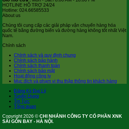
HOTLINE HỖ TRỢ 24/24
Hotline: 024.66585533
About us
Chúng tôi cung cấp các giải pháp vận chuyển hàng hóa
quốc tế bằng đường biển và đường hàng không tốt nhất Việt
Nam.
Chính sách
Chính sách và quy định chung
Chính sách bảo hành
Chính sách thanh toán
Chính sách bảo mật
Hoạt động công ty
Mục đích và phạm vi thu thập thông tin khách hàng
Đăng Ký Đại Lý
Tuyển Dụng
Tin Tức
Tổng quan
Copyright 2026 ©
CHI NHÁNH CÔNG TY CỔ PHẦN XNK
SÀI GÒN BAY - HÀ NỘI.