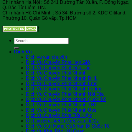
Chi nhánh Hà Nội : Số 241 Đường Tân Xuân, P. Đông Ngạc,
Q. Bắc Từ Liêm, HN.
Chi nhánh Hồ Chí Minh : Số 34, Đường số 2, KDC Citiland,
Phường 10, Quận Gò vấp, Tp.HCM
Dịch Vụ
Dịch vụ vận chuyển
Dịch Vụ Chuyển Phát Hẹn Giờ
Dịch Vụ Chuyển Phát Hỏa Tốc
Dịch Vụ Chuyển Phát Nhanh
Dịch Vụ Chuyển Phát Nhanh DHL
Dịch Vụ Chuyển Phát Nhanh Ems
Dịch Vụ Chuyển Phát Nhanh Fedex
Dịch Vụ Chuyển Phát Nhanh Nội Địa
Dịch Vụ Chuyển Phát Nhanh Quốc Tế
Dịch Vụ Chuyển Phát Nhanh TNT
Dịch Vụ Chuyển Phát Nhanh Ups
Dịch Vụ Chuyển Phát Tiết Kiệm
Dịch vụ Epacket từ Việt Nam đi Mỹ
Dịch Vụ Gửi Hàng Cá Nhân Đi Quốc Tế
Dịch Vụ Khai Báo Hải Quan