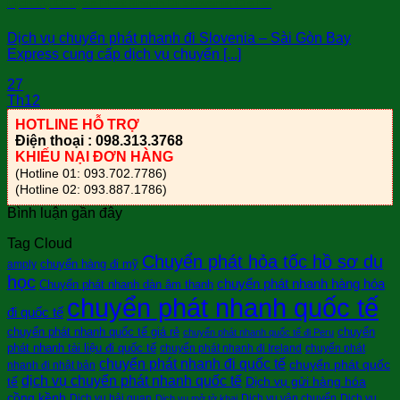
Dịch Vụ Chuyển Phát Nhanh Đi Slovenia Giá Rẻ
Dịch vụ chuyển phát nhanh đi Slovenia – Sài Gòn Bay
Express cung cấp dịch vụ chuyển [...]
27
Th12
HOTLINE HỖ TRỢ
Điện thoại : 098.313.3768
KHIẾU NẠI ĐƠN HÀNG
(Hotline 01: 093.702.7786)
(Hotline 02: 093.887.1786)
Bình luận gần đây
Tag Cloud
Chuyển phát hỏa tốc hồ sơ du
chuyển hàng đi mỹ
amply
học
chuyển phát nhanh hàng hóa
Chuyển phát nhanh dàn âm thanh
chuyển phát nhanh quốc tế
đi quốc tế
chuyển phát nhanh quốc tế giá rẻ
chuyển
chuyển phát nhanh quốc tế đi Peru
phát nhanh tài liệu đi quốc tế
chuyển phát nhanh đi Ireland
chuyển phát
chuyển phát nhanh đi quốc tế
chuyển phát quốc
nhanh đi nhật bản
dịch vụ chuyển phát nhanh quốc tế
tế
Dịch vụ gửi hàng hóa
cồng kềnh
Dịch vụ hải quan
Dịch vụ vận chuyển
Dịch vụ
Dịch vụ mở tờ khai