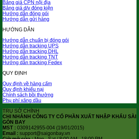
Bảng giá CPN nội địa
Bảng giá d/v đóng kiện
Hướng dẫn đóng gói
Hướng dẫn gửi hàng
HƯỚNG DẪN
Hướng dẫn chuẩn bị đóng gói
Hướng dẫn tracking UPS
Hướng dẫn tracking DHL
Hướng dẫn tracking TNT
Hướng dẫn tracking Fedex
QUY ĐỊNH
Quy định về hàng cấm
Quy định khiếu nại
Chính sách bồi thường
Phụ phí xăng dầu
TRỤ SỞ CHÍNH
CHI NHÁNH CÔNG TY CỔ PHẦN XUẤT NHẬP KHẨU SÀI
GÒN BAY
MST :
0309142955-004 (19/01/2015)
Email :
support@saigonbay.vn
Giờ mở cửa :
Mon - Sat / 8:00 AM - 18:00 PM