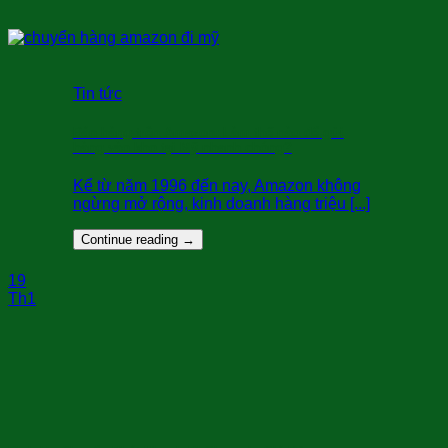
Tin tức
Bán hàng trên Amazon: Làm thế nào để gửi
hàng vào kho tại Mỹ nhanh chóng?
Kể từ năm 1996 đến nay, Amazon không
ngừng mở rộng, kinh doanh hàng triệu [...]
Continue reading
→
19
Th1