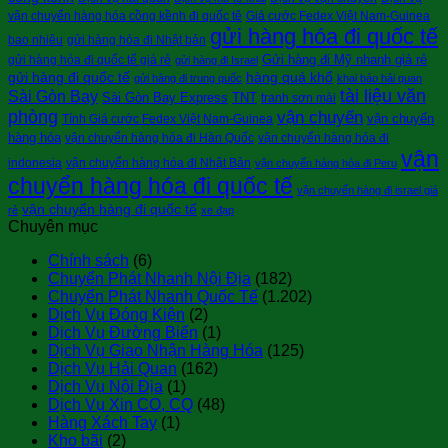
vận chuyển hàng hóa cồng kềnh đi quốc tê
Giá cước Fedex Việt Nam-Guinea
gửi hàng hóa đi quốc tế
bao nhiêu
gửi hàng hóa đi Nhật bản
Gửi hàng đi Mỹ nhanh giá rẻ
gửi hàng hóa đi quốc tế giá rẻ
gửi hàng đi Israel
gửi hàng đi quốc tế
hàng quá khổ
gửi hàng đi trung quốc
khai báo hải quan
tài liệu văn
Sài Gòn Bay
Sài Gòn Bay Express
TNT
tranh sơn mài
phòng
vận chuyển
vận chuyển
Tính Giá cước Fedex Việt Nam-Guinea
hàng hóa
vận chuyển hàng hóa đi Hàn Quốc
vận chuyển hàng hóa đi
vận
indonesia
vận chuyển hàng hóa đi Nhật Bản
vận chuyển hàng hóa đi Peru
chuyển hàng hóa đi quốc tế
vận chuyển hàng đi israel giá
vận chuyển hàng đi quốc tế
rẻ
xe đạp
Chuyên mục
Chính sách
(6)
Chuyển Phát Nhanh Nội Địa
(182)
Chuyển Phát Nhanh Quốc Tế
(1.202)
Dịch Vụ Đóng Kiện
(2)
Dịch Vụ Đường Biển
(1)
Dịch Vụ Giao Nhận Hàng Hóa
(125)
Dịch Vụ Hải Quan
(162)
Dịch Vụ Nội Địa
(1)
Dịch Vụ Xin CO, CQ
(48)
Hàng Xách Tay
(1)
Kho bãi
(2)