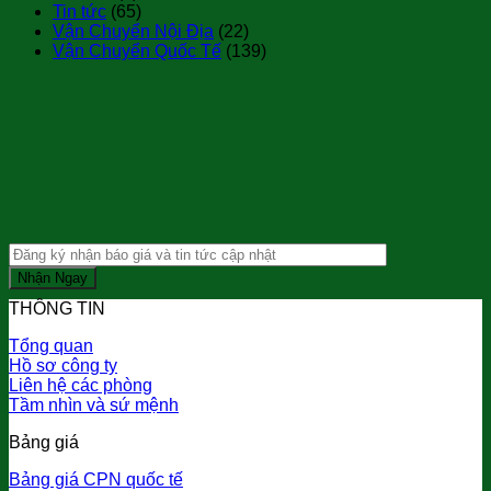
Tin tức
(65)
Vận Chuyển Nội Địa
(22)
Vận Chuyển Quốc Tế
(139)
THÔNG TIN
Tổng quan
Hồ sơ công ty
Liên hệ các phòng
Tầm nhìn và sứ mệnh
Bảng giá
Bảng giá CPN quốc tế