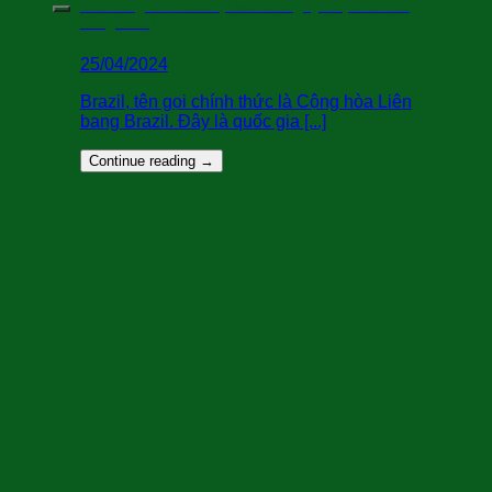
Gửi Hàng Đi BRAZIL( Bao Thông Quan,Khai Báo
Hàng Hóa )
25/04/2024
Brazil, tên gọi chính thức là Cộng hòa Liên
bang Brazil. Đây là quốc gia [...]
Continue reading
→