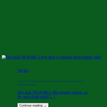
Tin tức
Gửi quà Tết đi Mỹ: Chọn đơn vị chuyển phát
nhanh nào?
Gửi quà Tết đi Mỹ ở đâu nhanh chóng, uy
tín, giá cả tốt nhất? [...]
Continue reading
→