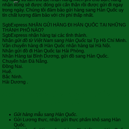
nhận xong sẽ được đóng gói cẩn thận rồi được gửi đi ngay
trong ngày. Chúng tôi đảm bảo gửi hàng sang Hàn Quốc uy
tín chất lượng đảm bảo với chi phí thấp nhất.
SgbExpress NHẬN GỬI HÀNG ĐI HÀN QUỐC TẠI NHỮNG
THÀNH PHỐ NÀO?
SgbExpress nhận hàng tại các tỉnh thành.
Nhận
gửi đồ từ Việt Nam sang Hàn Quốc
tại Tp Hồ Chí Minh.
Vận chuyển hàng đi Hàn Quốc nhận hàng tại Hà Nội.
Nhận gửi đồ đi Hàn Quốc tại Hải Phòng.
Nhận Hàng tại Bình Dương, gửi đồ sang Hàn Quốc.
Chuyển hàn Đà Nẵng.
Đồng Nai.
Huế.
Bắc Ninh.
Hải Dương .
SgbExpress NHẬN VẬN CHUYỂN HÀN
CÁC LOẠI ĐI HÀN QUỐC:
Gửi hàng mẫu
sang Hàn Quốc
.
Gửi Lương thực, nhận gửi thực phẩm khô sang Hàn
Quốc.