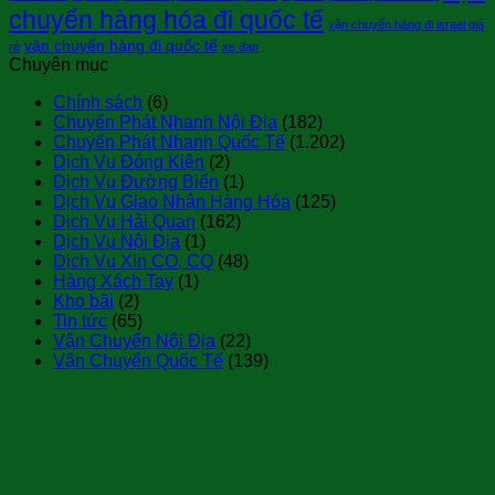
chuyển hàng hóa đi quốc tế
vận chuyển hàng đi israel giá
vận chuyển hàng đi quốc tế
rẻ
xe đạp
Chuyên mục
Chính sách
(6)
Chuyển Phát Nhanh Nội Địa
(182)
Chuyển Phát Nhanh Quốc Tế
(1.202)
Dịch Vụ Đóng Kiện
(2)
Dịch Vụ Đường Biển
(1)
Dịch Vụ Giao Nhận Hàng Hóa
(125)
Dịch Vụ Hải Quan
(162)
Dịch Vụ Nội Địa
(1)
Dịch Vụ Xin CO, CQ
(48)
Hàng Xách Tay
(1)
Kho bãi
(2)
Tin tức
(65)
Vận Chuyển Nội Địa
(22)
Vận Chuyển Quốc Tế
(139)