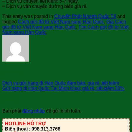
– Dịch vụ chuyển tiết kiệm: 5-7 ngày.
– Dịch vụ vận chuyển đường biển giá rẻ.
This entry was posted in
Chuyển Phát Nhanh Quốc Tế
and
tagged
Cách gửi đồ từ Việt Nam sang Hàn Quốc
,
Giá Cách
gửi đồ từ Việt Nam sang Hàn Quốc
,
Tìm Cách gửi đồ từ Việt
Nam sang Hàn Quốc
.
sài gòn bay
Dịch vụ gửi hàng đi Hàn Quốc đảm bảo, giá rẻ, tiết kiệm
Gửi hàng đi Hàn Quốc Tại Minh Khai: giá rẻ, tiết kiệm 30%
Trả lời
Bạn phải
đăng nhập
để gửi bình luận.
HOTLINE HỖ TRỢ
Điện thoại : 098.313.3768