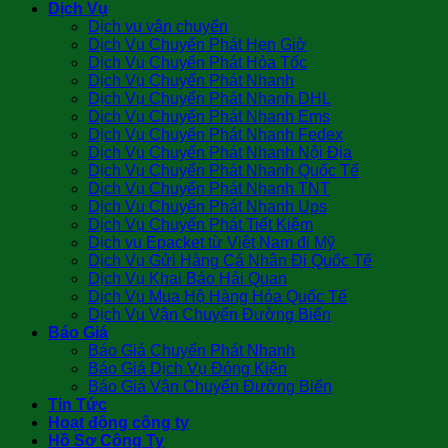
Dịch Vụ
Dịch vụ vận chuyển
Dịch Vụ Chuyển Phát Hẹn Giờ
Dịch Vụ Chuyển Phát Hỏa Tốc
Dịch Vụ Chuyển Phát Nhanh
Dịch Vụ Chuyển Phát Nhanh DHL
Dịch Vụ Chuyển Phát Nhanh Ems
Dịch Vụ Chuyển Phát Nhanh Fedex
Dịch Vụ Chuyển Phát Nhanh Nội Địa
Dịch Vụ Chuyển Phát Nhanh Quốc Tế
Dịch Vụ Chuyển Phát Nhanh TNT
Dịch Vụ Chuyển Phát Nhanh Ups
Dịch Vụ Chuyển Phát Tiết Kiệm
Dịch vụ Epacket từ Việt Nam đi Mỹ
Dịch Vụ Gửi Hàng Cá Nhân Đi Quốc Tế
Dịch Vụ Khai Báo Hải Quan
Dịch Vụ Mua Hộ Hàng Hóa Quốc Tế
Dịch Vụ Vận Chuyển Đường Biển
Báo Giá
Báo Giá Chuyển Phát Nhanh
Báo Giá Dịch Vụ Đóng Kiện
Báo Giá Vận Chuyển Đường Biển
Tin Tức
Hoạt động công ty
Hồ Sơ Công Ty