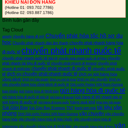
KHIẾU NẠI ĐƠN HÀNG
(Hotline 01: 093.702.7786)
(Hotline 02: 093.887.1786)
Bình luận gần đây
Tag Cloud
Chuyển phát hỏa tốc hồ sơ du
chuyển hàng đi mỹ
amply
học
chuyển phát nhanh hàng hóa
Chuyển phát nhanh dàn âm thanh
chuyển phát nhanh quốc tế
đi quốc tế
chuyển phát nhanh quốc tế giá rẻ
chuyển
chuyển phát nhanh quốc tế đi Peru
phát nhanh tài liệu đi quốc tế
chuyển phát nhanh đi Ireland
chuyển phát
chuyển phát nhanh đi quốc tế
chuyển phát quốc
nhanh đi nhật bản
dịch vụ chuyển phát nhanh quốc tế
tế
Dịch vụ gửi hàng hóa
cồng kềnh
Dịch vụ hải quan
Dịch vụ vận chuyển
Dịch vụ
Dịch vụ mở tờ khai
vận chuyển hàng hóa cồng kềnh đi quốc tê
Giá cước Fedex Việt Nam-Guinea
gửi hàng hóa đi quốc tế
bao nhiêu
gửi hàng hóa đi Nhật bản
Gửi hàng đi Mỹ nhanh giá rẻ
gửi hàng hóa đi quốc tế giá rẻ
gửi hàng đi Israel
gửi hàng đi quốc tế
hàng quá khổ
gửi hàng đi trung quốc
khai báo hải quan
tài liệu văn
Sài Gòn Bay
Sài Gòn Bay Express
TNT
tranh sơn mài
phòng
vận chuyển
vận chuyển
Tính Giá cước Fedex Việt Nam-Guinea
hàng hóa
vận chuyển hàng hóa đi Hàn Quốc
vận chuyển hàng hóa đi
vận
indonesia
vận chuyển hàng hóa đi Nhật Bản
vận chuyển hàng hóa đi Peru