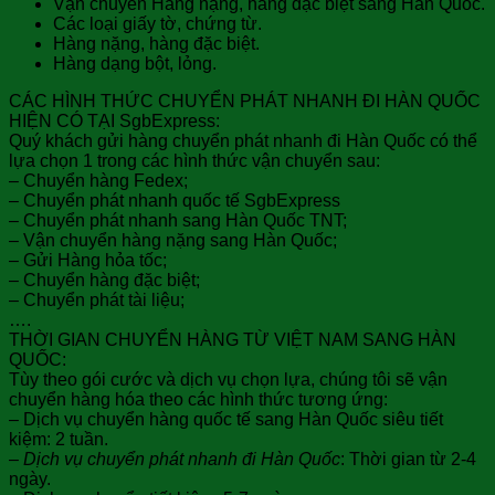
Vận chuyển Hàng nặng, hàng đặc biệt sang Hàn Quốc.
Các loại giấy tờ, chứng từ.
Hàng nặng, hàng đặc biệt.
Hàng dạng bột, lỏng.
CÁC HÌNH THỨC CHUYỂN PHÁT NHANH ĐI HÀN QUỐC
HIỆN CÓ TẠI SgbExpress:
Quý khách gửi hàng chuyển phát nhanh đi Hàn Quốc có thể
lựa chọn 1 trong các hình thức vận chuyển sau:
– Chuyển hàng Fedex;
– Chuyển phát nhanh quốc tế SgbExpress
– Chuyển phát nhanh sang Hàn Quốc TNT;
– Vận chuyển hàng nặng sang Hàn Quốc;
– Gửi Hàng hỏa tốc;
– Chuyển hàng đặc biệt;
– Chuyển phát tài liệu;
….
THỜI GIAN CHUYỂN HÀNG TỪ VIỆT NAM SANG HÀN
QUỐC:
Tùy theo gói cước và dịch vụ chọn lựa, chúng tôi sẽ vận
chuyển hàng hóa theo các hình thức tương ứng:
– Dịch vụ chuyển hàng quốc tế sang Hàn Quốc siêu tiết
kiệm: 2 tuần.
–
Dịch vụ chuyển phát nhanh đi Hàn Quốc
: Thời gian từ 2-4
ngày.