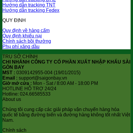
Hướng dẫn tracking TNT
Hướng dẫn tracking Fedex
QUY ĐỊNH
Quy định về hàng cấm
Quy định khiếu nại
Chính sách bồi thường
Phụ phí xăng dầu
TRỤ SỞ CHÍNH
CHI NHÁNH CÔNG TY CỔ PHẦN XUẤT NHẬP KHẨU SÀI
GÒN BAY
MST :
0309142955-004 (19/01/2015)
Email :
support@saigonbay.vn
Giờ mở cửa :
Mon - Sat / 8:00 AM - 18:00 PM
HOTLINE HỖ TRỢ 24/24
Hotline: 024.66585533
About us
Chúng tôi cung cấp các giải pháp vận chuyển hàng hóa
quốc tế bằng đường biển và đường hàng không tốt nhất Việt
Nam.
Chính sách