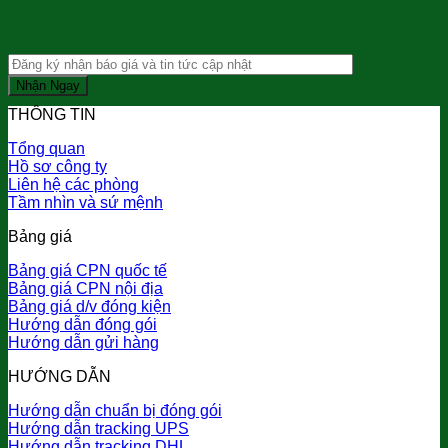
THÔNG TIN
Tổng quan
Hồ sơ công ty
Liên hệ các phòng
Tầm nhìn và sứ mệnh
Bảng giá
Bảng giá CPN quốc tế
Bảng giá CPN nội địa
Bảng giá d/v đóng kiện
Hướng dẫn đóng gói
Hướng dẫn gửi hàng
HƯỚNG DẪN
Hướng dẫn chuẩn bị đóng gói
Hướng dẫn tracking UPS
Hướng dẫn tracking DHL