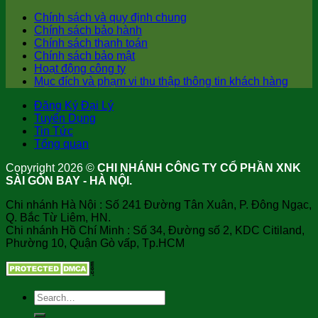
Chính sách và quy định chung
Chính sách bảo hành
Chính sách thanh toán
Chính sách bảo mật
Hoạt động công ty
Mục đích và phạm vi thu thập thông tin khách hàng
Đăng Ký Đại Lý
Tuyển Dụng
Tin Tức
Tổng quan
Copyright 2026 ©
CHI NHÁNH CÔNG TY CỔ PHẦN XNK
SÀI GÒN BAY - HÀ NỘI.
Chi nhánh Hà Nội : Số 241 Đường Tân Xuân, P. Đông Ngạc,
Q. Bắc Từ Liêm, HN.
Chi nhánh Hồ Chí Minh : Số 34, Đường số 2, KDC Citiland,
Phường 10, Quận Gò vấp, Tp.HCM