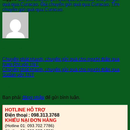
quà qua Curacao
,
Giá chuyển gửi quà qua Curacao
,
Tìm
chuyển gửi quà qua Curacao
.
sài gòn bay
Chuyển phát nhanh, chuyển gửi quà cho người thân qua
Nam Phi với TNT
Chuyển phát nhanh, chuyển gửi quà cho người thân qua
Sudan với TNT
Trả lời
Bạn phải
đăng nhập
để gửi bình luận.
HOTLINE HỖ TRỢ
Điện thoại : 098.313.3768
KHIẾU NẠI ĐƠN HÀNG
(Hotline 01: 093.702.7786)