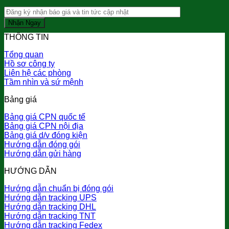
THÔNG TIN
Tổng quan
Hồ sơ công ty
Liên hệ các phòng
Tầm nhìn và sứ mệnh
Bảng giá
Bảng giá CPN quốc tế
Bảng giá CPN nội địa
Bảng giá d/v đóng kiện
Hướng dẫn đóng gói
Hướng dẫn gửi hàng
HƯỚNG DẪN
Hướng dẫn chuẩn bị đóng gói
Hướng dẫn tracking UPS
Hướng dẫn tracking DHL
Hướng dẫn tracking TNT
Hướng dẫn tracking Fedex