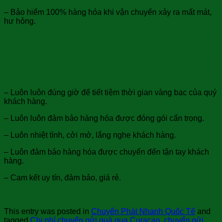
– Bảo hiểm 100% hàng hóa khi vận chuyển xảy ra mất mát,
hư hỏng.
Với đội ngũ nhân viên nhiều năm kinh nghiệm,
nhiệt huyết, tận tâm phục vụ quý khách tốt
nhất, chúng tôi làm việc theo trách nhiệm cao
nhất:
– Luôn luôn đúng giờ để tiết tiệm thời gian vàng bạc của quý
khách hàng.
– Luôn luôn đảm bảo hàng hóa được đóng gói cẩn trọng.
– Luôn nhiệt tình, cởi mở, lắng nghe khách hàng.
– Luôn đảm bảo hàng hóa được chuyển đến tận tay khách
hàng.
– Cam kết uy tín, đảm bảo, giá rẻ.
This entry was posted in
Chuyển Phát Nhanh Quốc Tế
and
tagged
Chi phí chuyển gửi quà qua Curacao
,
chuyển gửi