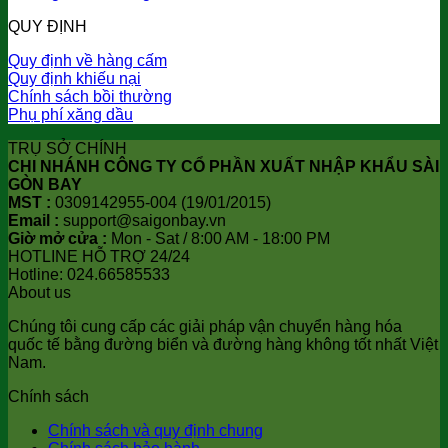
QUY ĐỊNH
Quy định về hàng cấm
Quy định khiếu nại
Chính sách bồi thường
Phụ phí xăng dầu
TRỤ SỞ CHÍNH
CHI NHÁNH CÔNG TY CỔ PHẦN XUẤT NHẬP KHẨU SÀI
GÒN BAY
MST :
0309142955-004 (19/01/2015)
Email :
support@saigonbay.vn
Giờ mở cửa :
Mon - Sat / 8:00 AM - 18:00 PM
HOTLINE HỖ TRỢ 24/24
Hotline: 024.66585533
About us
Chúng tôi cung cấp các giải pháp vận chuyển hàng hóa
quốc tế bằng đường biển và đường hàng không tốt nhất Việt
Nam.
Chính sách
Chính sách và quy định chung