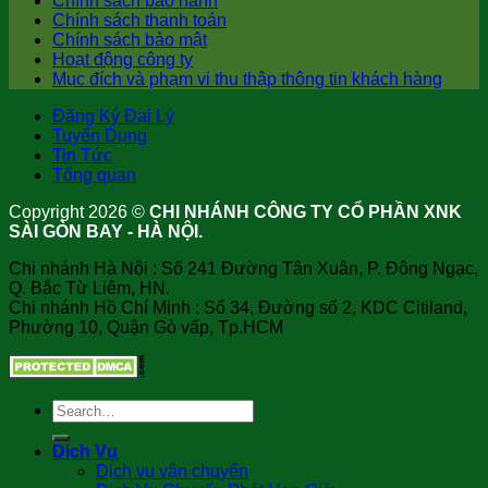
Chính sách bảo hành
Chính sách thanh toán
Chính sách bảo mật
Hoạt động công ty
Mục đích và phạm vi thu thập thông tin khách hàng
Đăng Ký Đại Lý
Tuyển Dụng
Tin Tức
Tổng quan
Copyright 2026 ©
CHI NHÁNH CÔNG TY CỔ PHẦN XNK
SÀI GÒN BAY - HÀ NỘI.
Chi nhánh Hà Nội : Số 241 Đường Tân Xuân, P. Đông Ngạc,
Q. Bắc Từ Liêm, HN.
Chi nhánh Hồ Chí Minh : Số 34, Đường số 2, KDC Citiland,
Phường 10, Quận Gò vấp, Tp.HCM
Dịch Vụ
Dịch vụ vận chuyển