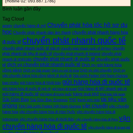
(Hotline 02: 093.887.1786)
Bình luận gần đây
Tag Cloud
Chuyển phát hỏa tốc hồ sơ du
chuyển hàng đi mỹ
amply
học
chuyển phát nhanh hàng hóa
Chuyển phát nhanh dàn âm thanh
chuyển phát nhanh quốc tế
đi quốc tế
chuyển phát nhanh quốc tế giá rẻ
chuyển
chuyển phát nhanh quốc tế đi Peru
phát nhanh tài liệu đi quốc tế
chuyển phát nhanh đi Ireland
chuyển phát
chuyển phát nhanh đi quốc tế
chuyển phát quốc
nhanh đi nhật bản
dịch vụ chuyển phát nhanh quốc tế
tế
Dịch vụ gửi hàng hóa
cồng kềnh
Dịch vụ hải quan
Dịch vụ vận chuyển
Dịch vụ
Dịch vụ mở tờ khai
vận chuyển hàng hóa cồng kềnh đi quốc tê
Giá cước Fedex Việt Nam-Guinea
gửi hàng hóa đi quốc tế
bao nhiêu
gửi hàng hóa đi Nhật bản
Gửi hàng đi Mỹ nhanh giá rẻ
gửi hàng hóa đi quốc tế giá rẻ
gửi hàng đi Israel
gửi hàng đi quốc tế
hàng quá khổ
gửi hàng đi trung quốc
khai báo hải quan
tài liệu văn
Sài Gòn Bay
Sài Gòn Bay Express
TNT
tranh sơn mài
phòng
vận chuyển
vận chuyển
Tính Giá cước Fedex Việt Nam-Guinea
hàng hóa
vận chuyển hàng hóa đi Hàn Quốc
vận chuyển hàng hóa đi
vận
indonesia
vận chuyển hàng hóa đi Nhật Bản
vận chuyển hàng hóa đi Peru
chuyển hàng hóa đi quốc tế
vận chuyển hàng đi israel giá
vận chuyển hàng đi quốc tế