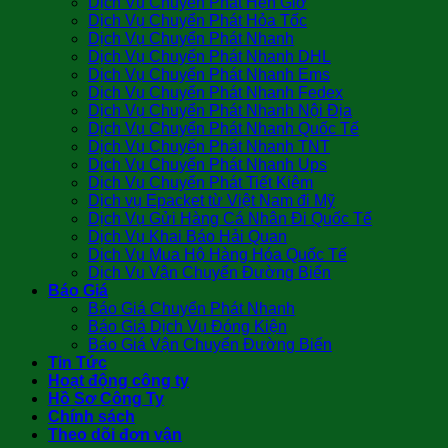
Dịch Vụ Chuyển Phát Hẹn Giờ
Dịch Vụ Chuyển Phát Hỏa Tốc
Dịch Vụ Chuyển Phát Nhanh
Dịch Vụ Chuyển Phát Nhanh DHL
Dịch Vụ Chuyển Phát Nhanh Ems
Dịch Vụ Chuyển Phát Nhanh Fedex
Dịch Vụ Chuyển Phát Nhanh Nội Địa
Dịch Vụ Chuyển Phát Nhanh Quốc Tế
Dịch Vụ Chuyển Phát Nhanh TNT
Dịch Vụ Chuyển Phát Nhanh Ups
Dịch Vụ Chuyển Phát Tiết Kiệm
Dịch vụ Epacket từ Việt Nam đi Mỹ
Dịch Vụ Gửi Hàng Cá Nhân Đi Quốc Tế
Dịch Vụ Khai Báo Hải Quan
Dịch Vụ Mua Hộ Hàng Hóa Quốc Tế
Dịch Vụ Vận Chuyển Đường Biển
Báo Giá
Báo Giá Chuyển Phát Nhanh
Báo Giá Dịch Vụ Đóng Kiện
Báo Giá Vận Chuyển Đường Biển
Tin Tức
Hoạt động công ty
Hồ Sơ Công Ty
Chính sách
Theo dõi đơn vận