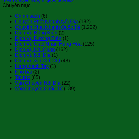
rẻ
xe đạp
Chuyên mục
Chính sách
(6)
Chuyển Phát Nhanh Nội Địa
(182)
Chuyển Phát Nhanh Quốc Tế
(1.202)
Dịch Vụ Đóng Kiện
(2)
Dịch Vụ Đường Biển
(1)
Dịch Vụ Giao Nhận Hàng Hóa
(125)
Dịch Vụ Hải Quan
(162)
Dịch Vụ Nội Địa
(1)
Dịch Vụ Xin CO, CQ
(48)
Hàng Xách Tay
(1)
Kho bãi
(2)
Tin tức
(65)
Vận Chuyển Nội Địa
(22)
Vận Chuyển Quốc Tế
(139)