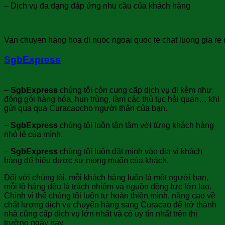
– Dịch vụ đa dạng đáp ứng nhu cầu của khách hàng
Van chuyen hang hoa di nuoc ngoai quoc te chat luong gia re n
SgbExpress
kết nối bạn đến với dịch vụ
chuyển phát nhanh của TNT:
–
SgbExpress
chúng tôi còn cung cấp dịch vụ đi kèm như
đóng gói hàng hóa, hun trùng, làm các thủ tục hải quan… khi
gửi qua qua Curacaocho người thân của bạn.
–
SgbExpress
chúng tôi luôn tận tâm với từng khách hàng
nhỏ lẻ của mình.
–
SgbExpress
chúng tôi luôn đặt mình vào địa vị khách
hàng để hiểu được sự mong muốn của khách.
Đối với chúng tôi, mỗi khách hàng luôn là một người bạn,
mỗi lô hàng đều là trách nhiệm và nguồn động lực lớn lao.
Chính vì thế chúng tôi luôn tự hoàn thiện mình, nâng cao về
chất lượng dịch vụ chuyển hàng sang Curacao để trở thành
nhà cũng cấp dịch vụ lớn nhất và có uy tín nhất trên thị
trường ngày nay.