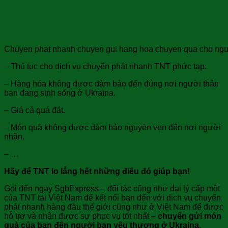
Bạn đang lo lắng điều gì khi chuyển
gửi quà qua Ukraina ?
Chuyen phat nhanh chuyen gui hang hoa chuyen qua cho nguoi 
– Thủ tục cho dịch vụ chuyển phát nhanh TNT phức tạp.
– Hàng hóa không được đảm bảo đến đúng nơi người thân
bạn đang sinh sống ở Ukraina.
– Giá cả quá đắt.
– Món quà không được đảm bảo nguyên vẹn đến nơi người
nhận.
– …
Hãy để TNT lo lắng hết những điều đó giúp bạn!
Gọi đến ngay SgbExpress – đối tác cũng như đại lý cấp một
của TNT tại Việt Nam để kết nối bạn đến với dịch vụ chuyển
phát nhanh hàng đầu thế giới cũng như ở Việt Nam để được
hỗ trợ và nhận được sự phục vụ tốt nhất
–
chuyển gửi món
quà của bạn đến người bạn yêu thương ở Ukraina.