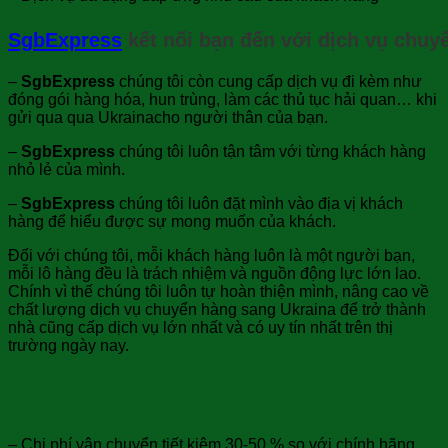
SgbExpress
kết nối bạn đến với dịch vụ chuy
–
SgbExpress
chúng tôi còn cung cấp dịch vụ đi kèm như
đóng gói hàng hóa, hun trùng, làm các thủ tục hải quan… khi
gửi qua qua Ukrainacho người thân của bạn.
–
SgbExpress
chúng tôi luôn tận tâm với từng khách hàng
nhỏ lẻ của mình.
–
SgbExpress
chúng tôi luôn đặt mình vào địa vị khách
hàng để hiểu được sự mong muốn của khách.
Đối với chúng tôi, mỗi khách hàng luôn là một người bạn,
mỗi lô hàng đều là trách nhiệm và nguồn động lực lớn lao.
Chính vì thế chúng tôi luôn tự hoàn thiện mình, nâng cao về
chất lượng dịch vụ chuyển hàng sang Ukraina để trở thành
nhà cũng cấp dịch vụ lớn nhất và có uy tín nhất trên thị
trường ngày nay.
Những ưu đãi khi quý khách sử dụng dịch vụ
chuyển gửi quà sang Ukraina
– Chi phí vận chuyển tiết kiệm 30-50 % so với chính hãng.