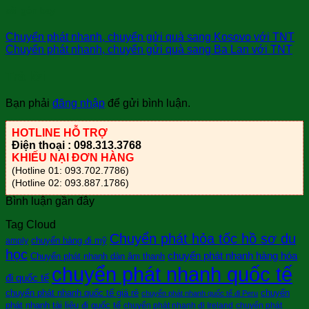
sài gòn bay
Chuyển phát nhanh, chuyển gửi quà sang Kosovo với TNT
Chuyển phát nhanh, chuyển gửi quà sang Ba Lan với TNT
Trả lời
Bạn phải
đăng nhập
để gửi bình luận.
HOTLINE HỖ TRỢ
Điện thoại : 098.313.3768
KHIẾU NẠI ĐƠN HÀNG
(Hotline 01: 093.702.7786)
(Hotline 02: 093.887.1786)
Bình luận gần đây
Tag Cloud
Chuyển phát hỏa tốc hồ sơ du
chuyển hàng đi mỹ
amply
học
chuyển phát nhanh hàng hóa
Chuyển phát nhanh dàn âm thanh
chuyển phát nhanh quốc tế
đi quốc tế
chuyển phát nhanh quốc tế giá rẻ
chuyển
chuyển phát nhanh quốc tế đi Peru
phát nhanh tài liệu đi quốc tế
chuyển phát nhanh đi Ireland
chuyển phát