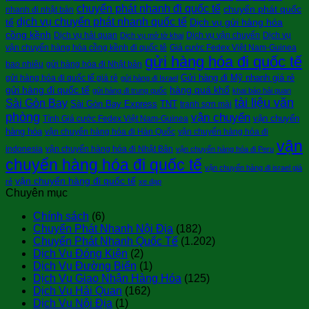
chuyển phát nhanh đi quốc tế
chuyển phát quốc
nhanh đi nhật bản
dịch vụ chuyển phát nhanh quốc tế
tế
Dịch vụ gửi hàng hóa
cồng kềnh
Dịch vụ hải quan
Dịch vụ vận chuyển
Dịch vụ
Dịch vụ mở tờ khai
vận chuyển hàng hóa cồng kềnh đi quốc tê
Giá cước Fedex Việt Nam-Guinea
gửi hàng hóa đi quốc tế
bao nhiêu
gửi hàng hóa đi Nhật bản
Gửi hàng đi Mỹ nhanh giá rẻ
gửi hàng hóa đi quốc tế giá rẻ
gửi hàng đi Israel
gửi hàng đi quốc tế
hàng quá khổ
gửi hàng đi trung quốc
khai báo hải quan
tài liệu văn
Sài Gòn Bay
Sài Gòn Bay Express
TNT
tranh sơn mài
phòng
vận chuyển
vận chuyển
Tính Giá cước Fedex Việt Nam-Guinea
hàng hóa
vận chuyển hàng hóa đi Hàn Quốc
vận chuyển hàng hóa đi
vận
indonesia
vận chuyển hàng hóa đi Nhật Bản
vận chuyển hàng hóa đi Peru
chuyển hàng hóa đi quốc tế
vận chuyển hàng đi israel giá
vận chuyển hàng đi quốc tế
rẻ
xe đạp
Chuyên mục
Chính sách
(6)
Chuyển Phát Nhanh Nội Địa
(182)
Chuyển Phát Nhanh Quốc Tế
(1.202)
Dịch Vụ Đóng Kiện
(2)
Dịch Vụ Đường Biển
(1)
Dịch Vụ Giao Nhận Hàng Hóa
(125)
Dịch Vụ Hải Quan
(162)
Dịch Vụ Nội Địa
(1)