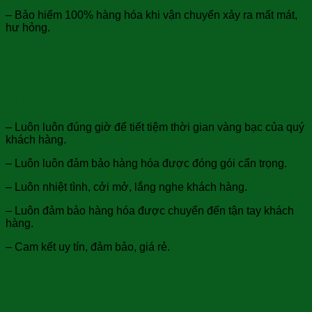
– Bảo hiểm 100% hàng hóa khi vận chuyển xảy ra mất mát,
hư hỏng.
Với đội ngũ nhân viên nhiều năm kinh nghiệm,
nhiệt huyết, tận tâm phục vụ quý khách tốt
nhất, chúng tôi làm việc theo trách nhiệm cao
nhất:
– Luôn luôn đúng giờ để tiết tiệm thời gian vàng bạc của quý
khách hàng.
– Luôn luôn đảm bảo hàng hóa được đóng gói cẩn trọng.
– Luôn nhiệt tình, cởi mở, lắng nghe khách hàng.
– Luôn đảm bảo hàng hóa được chuyển đến tận tay khách
hàng.
– Cam kết uy tín, đảm bảo, giá rẻ.
Chuyển phát nhanh, gửi quà đi
Ukraina với TNT – Một món quà,