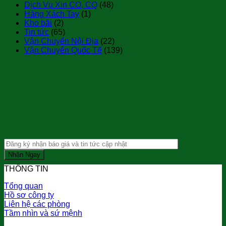
Dịch Vụ Xin CO, CQ
(48)
Hàng Xách Tay
(1)
Kho bãi
(2)
Tin tức
(65)
Vận Chuyển Nội Địa
(22)
Vận Chuyển Quốc Tế
(139)
THÔNG TIN
Tổng quan
Hồ sơ công ty
Liên hệ các phòng
Tầm nhìn và sứ mệnh