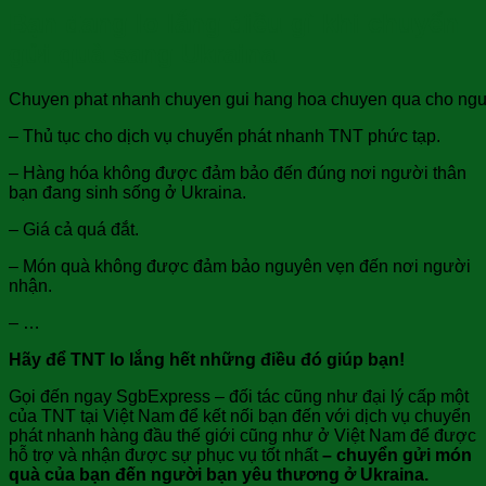
Bạn đang lo lắng điều gì khi chuyển
gửi quà sang Ukraina
Chuyen phat nhanh chuyen gui hang hoa chuyen qua cho nguoi 
– Thủ tục cho dịch vụ chuyển phát nhanh TNT phức tạp.
– Hàng hóa không được đảm bảo đến đúng nơi người thân
bạn đang sinh sống ở Ukraina.
– Giá cả quá đắt.
– Món quà không được đảm bảo nguyên vẹn đến nơi người
nhận.
– …
Hãy để TNT lo lắng hết những điều đó giúp bạn!
Gọi đến ngay SgbExpress – đối tác cũng như đại lý cấp một
của TNT tại Việt Nam để kết nối bạn đến với dịch vụ chuyển
phát nhanh hàng đầu thế giới cũng như ở Việt Nam để được
hỗ trợ và nhận được sự phục vụ tốt nhất
–
chuyển gửi món
quà của bạn đến người bạn yêu thương ở Ukraina.