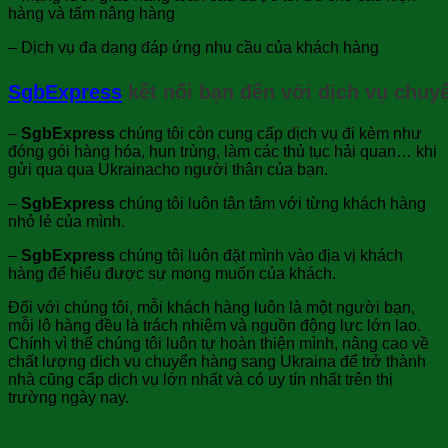
hàng và tấm nâng hàng
– Dịch vụ đa dạng đáp ứng nhu cầu của khách hàng
SgbExpress
kết nối bạn đến với dịch vụ chuy
–
SgbExpress
chúng tôi còn cung cấp dịch vụ đi kèm như
đóng gói hàng hóa, hun trùng, làm các thủ tục hải quan… khi
gửi qua qua Ukrainacho người thân của bạn.
–
SgbExpress
chúng tôi luôn tận tâm với từng khách hàng
nhỏ lẻ của mình.
–
SgbExpress
chúng tôi luôn đặt mình vào địa vị khách
hàng để hiểu được sự mong muốn của khách.
Đối với chúng tôi, mỗi khách hàng luôn là một người bạn,
mỗi lô hàng đều là trách nhiệm và nguồn động lực lớn lao.
Chính vì thế chúng tôi luôn tự hoàn thiện mình, nâng cao về
chất lượng dịch vụ chuyển hàng sang Ukraina để trở thành
nhà cũng cấp dịch vụ lớn nhất và có uy tín nhất trên thị
trường ngày nay.
Những ưu đãi khi quý khách sử dụng