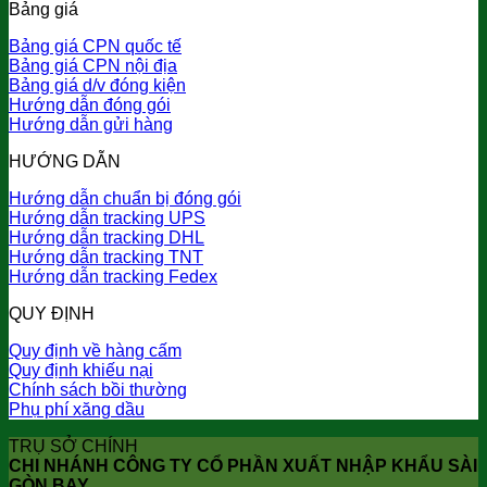
Bảng giá
Bảng giá CPN quốc tế
Bảng giá CPN nội địa
Bảng giá d/v đóng kiện
Hướng dẫn đóng gói
Hướng dẫn gửi hàng
HƯỚNG DẪN
Hướng dẫn chuẩn bị đóng gói
Hướng dẫn tracking UPS
Hướng dẫn tracking DHL
Hướng dẫn tracking TNT
Hướng dẫn tracking Fedex
QUY ĐỊNH
Quy định về hàng cấm
Quy định khiếu nại
Chính sách bồi thường
Phụ phí xăng dầu
TRỤ SỞ CHÍNH
CHI NHÁNH CÔNG TY CỔ PHẦN XUẤT NHẬP KHẨU SÀI
GÒN BAY