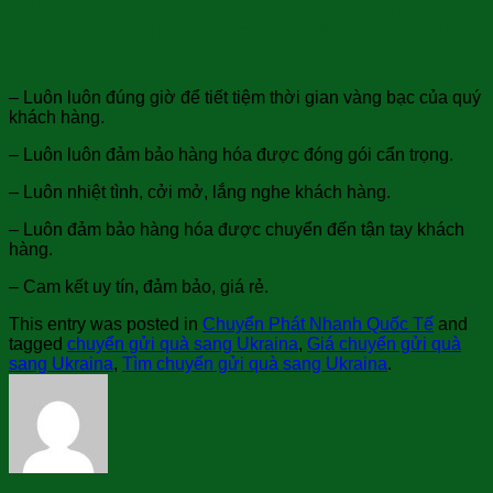
nhiệt huyết, tận tâm phục vụ quý khách tốt
nhất, chúng tôi làm việc theo trách nhiệm cao
nhất:
– Luôn luôn đúng giờ để tiết tiệm thời gian vàng bạc của quý
khách hàng.
– Luôn luôn đảm bảo hàng hóa được đóng gói cẩn trọng.
– Luôn nhiệt tình, cởi mở, lắng nghe khách hàng.
– Luôn đảm bảo hàng hóa được chuyển đến tận tay khách
hàng.
– Cam kết uy tín, đảm bảo, giá rẻ.
This entry was posted in
Chuyển Phát Nhanh Quốc Tế
and
tagged
chuyển gửi quà sang Ukraina
,
Giá chuyển gửi quà
sang Ukraina
,
Tìm chuyển gửi quà sang Ukraina
.