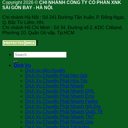
Copyright 2026 ©
CHI NHÁNH CÔNG TY CỔ PHẦN XNK
SÀI GÒN BAY - HÀ NỘI.
Chi nhánh Hà Nội : Số 241 Đường Tân Xuân, P. Đông Ngạc,
Q. Bắc Từ Liêm, HN.
Chi nhánh Hồ Chí Minh : Số 34, Đường số 2, KDC Citiland,
Phường 10, Quận Gò vấp, Tp.HCM
Dịch Vụ
Dịch vụ vận chuyển
Dịch Vụ Chuyển Phát Hẹn Giờ
Dịch Vụ Chuyển Phát Hỏa Tốc
Dịch Vụ Chuyển Phát Nhanh
Dịch Vụ Chuyển Phát Nhanh DHL
Dịch Vụ Chuyển Phát Nhanh Ems
Dịch Vụ Chuyển Phát Nhanh Fedex
Dịch Vụ Chuyển Phát Nhanh Nội Địa
Dịch Vụ Chuyển Phát Nhanh Quốc Tế
Dịch Vụ Chuyển Phát Nhanh TNT
Dịch Vụ Chuyển Phát Nhanh Ups
Dịch Vụ Chuyển Phát Tiết Kiệm