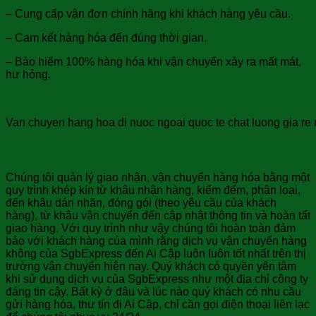
– Cung cấp vận đơn chính hãng khi khách hàng yêu cầu.
– Cam kết hàng hóa đến đúng thời gian.
– Bảo hiểm 100% hàng hóa khi vận chuyển xảy ra mất mát,
hư hỏng.
Van chuyen hang hoa di nuoc ngoai quoc te chat luong gia re n
Ngoài ra chúng tôi còn:
Chúng tôi quản lý giao nhận, vận chuyển hàng hóa bằng một
quy trình khép kín từ khâu nhận hàng, kiểm đếm, phân loại,
đến khâu dán nhãn, đóng gói (theo yêu cầu của khách
hàng), từ khâu vận chuyển đến cập nhật thông tin và hoàn tất
giao hàng. Với quy trình như vậy chúng tôi hoàn toàn đảm
bảo với khách hàng của mình rằng dịch vụ vận chuyển hàng
không của SgbExpress đến Ai Cập luôn luôn tốt nhất trên thị
trường vận chuyển hiện nay. Quý khách có quyền yên tâm
khi sử dụng dịch vụ của SgbExpress như một địa chỉ công ty
đáng tin cậy. Bất kỳ ở đâu và lúc nào quý khách có nhu cầu
gửi hàng hóa, thư tín đi Ai Cập, chỉ cần gọi điện thoại liên lạc