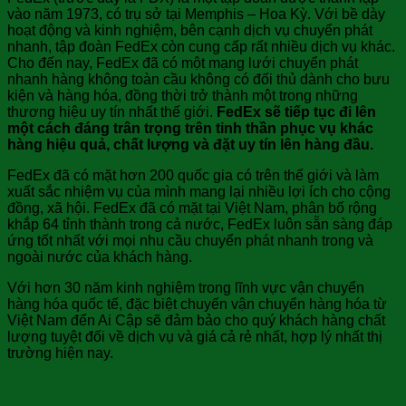
vào năm 1973, có trụ sở tại Memphis – Hoa Kỳ. Với bề dày
hoạt động và kinh nghiệm, bên cạnh dịch vụ chuyển phát
nhanh, tập đoàn FedEx còn cung cấp rất nhiều dịch vụ khác.
Cho đến nay, FedEx đã có một mạng lưới chuyển phát
nhanh hàng không toàn cầu không có đối thủ dành cho bưu
kiện và hàng hóa, đồng thời trở thành một trong những
thương hiệu uy tín nhất thế giới.
FedEx sẽ tiếp tục đi lên
một cách đáng trân trọng trên tinh thần phục vụ khác
hàng hiệu quả, chất lượng và đặt uy tín lên hàng đầu.
FedEx đã có mặt hơn 200 quốc gia có trên thế giới và làm
xuất sắc nhiệm vụ của mình mang lại nhiều lợi ích cho cộng
đồng, xã hội. FedEx đã có mặt tại Việt Nam, phân bố rộng
khắp 64 tỉnh thành trong cả nước, FedEx luôn sẵn sàng đáp
ứng tốt nhất với mọi nhu cầu chuyển phát nhanh trong và
ngoài nước của khách hàng.
Với hơn 30 năm kinh nghiệm trong lĩnh vực vận chuyển
hàng hóa quốc tế, đặc biệt chuyến vận chuyển hàng hóa từ
Việt Nam đến Ai Cập sẽ đảm bảo cho quý khách hàng chất
lượng tuyệt đối về dịch vụ và giá cả rẻ nhất, hợp lý nhất thị
trường hiện nay.