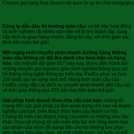
Chuyen gui hang hoa chuyen do quoc te uy tin chat luong gia 
FedEx – bạn biết không?
Công ty dẫn đầu thị trường toàn cầu:
có bề dày hoạt động
và kinh nghiệm rất nhiều năm liền kể từ khi thành lập, cung
cấp dịch vụ giao hàng nhanh, đáng tin cậy, với thời gian xác
định trên toàn thế giới.
Một mạng lưới chuyển phát nhanh đường hàng không
toàn cầu không có đối thủ dành cho bưu kiện và hàng
hóa:
với một phi đội gồm 657 máy bay, được điều hành bởi
những chuyên gia logistics giàu kinh nghiệm thông qua các
hệ thống công nghệ thông tin hiện đại, FedEx phục vụ hơn
220 quốc gia và vùng lãnh thổ. Mạng lưới toàn cầu của
FedEx cung cấp các dịch vụ chuyển phát nhanh yêu cầu cao
về thời gian thông qua 375 sân bay trên toàn thế giới.
Giải pháp kinh doanh theo nhu cầu của bạn:
chúng tôi
mang đến các giải pháp có tầm quan trọng cho bạn và doanh
nghiệp của bạn, biến thách thức toàn cầu thành cơ hội.
Chúng tôi hiểu các khách hàng của mình có những nhu cầu
khác nhau và chúng tôi vẫn luôn tiếp tục mở rộng danh mục
sản phẩm của mình để mang đến cho họ những lựa chọn
mới nhằm đảm bảo rằng, về mặt chiến lược, họ luôn có thể