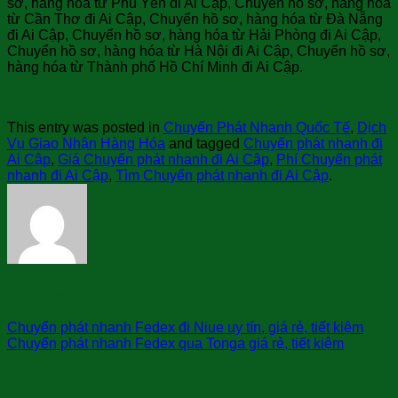
sơ, hàng hóa từ Phú Yên đi Ai Cập, Chuyển hồ sơ, hàng hóa
từ Cần Thơ đi Ai Cập, Chuyển hồ sơ, hàng hóa từ Đà Nẵng
đi Ai Cập, Chuyển hồ sơ, hàng hóa từ Hải Phòng đi Ai Cập,
Chuyển hồ sơ, hàng hóa từ Hà Nội đi Ai Cập, Chuyển hồ sơ,
hàng hóa từ Thành phố Hồ Chí Minh đi Ai Cập.
This entry was posted in
Chuyển Phát Nhanh Quốc Tế
,
Dịch
Vụ Giao Nhận Hàng Hóa
and tagged
Chuyển phát nhanh đi
Ai Cập
,
Giá Chuyển phát nhanh đi Ai Cập
,
Phí Chuyển phát
nhanh đi Ai Cập
,
Tìm Chuyển phát nhanh đi Ai Cập
.
sài gòn bay
Chuyển phát nhanh Fedex đi Niue uy tín, giá rẻ, tiết kiệm
Chuyển phát nhanh Fedex qua Tonga giá rẻ, tiết kiệm
Trả lời