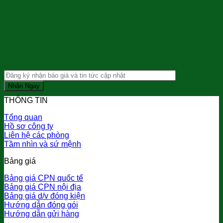
THÔNG TIN
Tổng quan
Hồ sơ công ty
Liên hệ các phòng
Tầm nhìn và sứ mệnh
Bảng giá
Bảng giá CPN quốc tế
Bảng giá CPN nội địa
Bảng giá d/v đóng kiện
Hướng dẫn đóng gói
Hướng dẫn gửi hàng