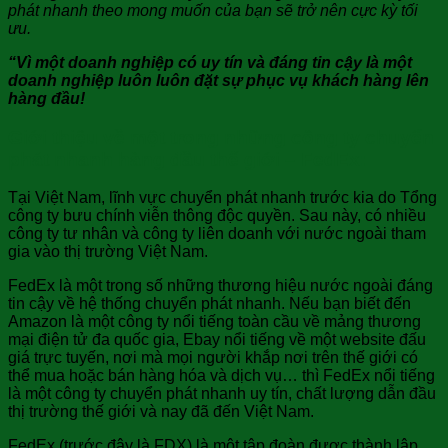
phát nhanh theo mong muốn của bạn sẽ trở nên cực kỳ tối
ưu.
“Vì một doanh nghiệp có uy tín và đáng tin cậy là một
doanh nghiệp luôn luôn đặt sự phục vụ khách hàng lên
hàng đầu!
Giới thiệu về một trong những công ty chuyển
phát nhanh hàng đầu thế giới – FedEx:
Tại Việt Nam, lĩnh vực chuyển phát nhanh trước kia do Tổng
công ty bưu chính viễn thông độc quyền. Sau này, có nhiều
công ty tư nhân và công ty liên doanh với nước ngoài tham
gia vào thị trường Việt Nam.
FedEx là một trong số những thương hiệu nước ngoài đáng
tin cậy về hệ thống chuyển phát nhanh. Nếu bạn biết đến
Amazon là một công ty nổi tiếng toàn cầu về mảng thương
mại điện tử đa quốc gia, Ebay nổi tiếng về một website đấu
giá trực tuyến, nơi mà mọi người khắp nơi trên thế giới có
thể mua hoặc bán hàng hóa và dịch vụ… thì FedEx nổi tiếng
là một công ty chuyển phát nhanh uy tín, chất lượng dẫn đầu
thị trường thế giới và nay đã đến Việt Nam.
FedEx (trước đây là FDX) là một tập đoàn được thành lập