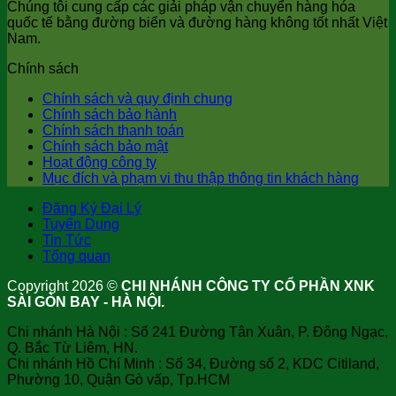
Chúng tôi cung cấp các giải pháp vận chuyển hàng hóa
quốc tế bằng đường biển và đường hàng không tốt nhất Việt
Nam.
Chính sách
Chính sách và quy định chung
Chính sách bảo hành
Chính sách thanh toán
Chính sách bảo mật
Hoạt động công ty
Mục đích và phạm vi thu thập thông tin khách hàng
Đăng Ký Đại Lý
Tuyển Dụng
Tin Tức
Tổng quan
Copyright 2026 ©
CHI NHÁNH CÔNG TY CỔ PHẦN XNK
SÀI GÒN BAY - HÀ NỘI.
Chi nhánh Hà Nội : Số 241 Đường Tân Xuân, P. Đông Ngạc,
Q. Bắc Từ Liêm, HN.
Chi nhánh Hồ Chí Minh : Số 34, Đường số 2, KDC Citiland,
Phường 10, Quận Gò vấp, Tp.HCM