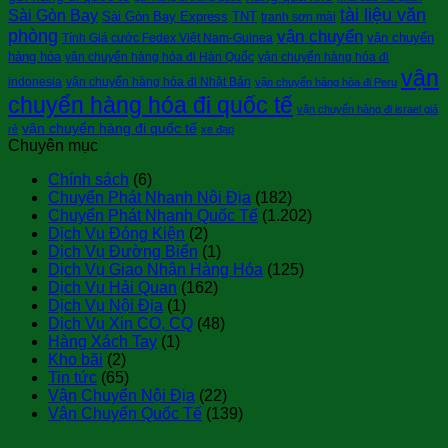
tài liệu văn
Sài Gòn Bay
Sài Gòn Bay Express
TNT
tranh sơn mài
phòng
vận chuyển
vận chuyển
Tính Giá cước Fedex Việt Nam-Guinea
hàng hóa
vận chuyển hàng hóa đi Hàn Quốc
vận chuyển hàng hóa đi
vận
indonesia
vận chuyển hàng hóa đi Nhật Bản
vận chuyển hàng hóa đi Peru
chuyển hàng hóa đi quốc tế
vận chuyển hàng đi israel giá
vận chuyển hàng đi quốc tế
rẻ
xe đạp
Chuyên mục
Chính sách
(6)
Chuyển Phát Nhanh Nội Địa
(182)
Chuyển Phát Nhanh Quốc Tế
(1.202)
Dịch Vụ Đóng Kiện
(2)
Dịch Vụ Đường Biển
(1)
Dịch Vụ Giao Nhận Hàng Hóa
(125)
Dịch Vụ Hải Quan
(162)
Dịch Vụ Nội Địa
(1)
Dịch Vụ Xin CO, CQ
(48)
Hàng Xách Tay
(1)
Kho bãi
(2)
Tin tức
(65)
Vận Chuyển Nội Địa
(22)
Vận Chuyển Quốc Tế
(139)