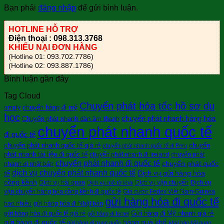
Bạn phải
đăng nhập
để gửi bình luận.
HOTLINE HỖ TRỢ
Điện thoại : 098.313.3768
KHIẾU NẠI ĐƠN HÀNG
(Hotline 01: 093.702.7786)
(Hotline 02: 093.887.1786)
Bình luận gần đây
Tag Cloud
Chuyển phát hỏa tốc hồ sơ du
chuyển hàng đi mỹ
amply
học
chuyển phát nhanh hàng hóa
Chuyển phát nhanh dàn âm thanh
chuyển phát nhanh quốc tế
đi quốc tế
chuyển phát nhanh quốc tế giá rẻ
chuyển
chuyển phát nhanh quốc tế đi Peru
phát nhanh tài liệu đi quốc tế
chuyển phát nhanh đi Ireland
chuyển phát
chuyển phát nhanh đi quốc tế
chuyển phát quốc
nhanh đi nhật bản
dịch vụ chuyển phát nhanh quốc tế
tế
Dịch vụ gửi hàng hóa
cồng kềnh
Dịch vụ hải quan
Dịch vụ vận chuyển
Dịch vụ
Dịch vụ mở tờ khai
vận chuyển hàng hóa cồng kềnh đi quốc tê
Giá cước Fedex Việt Nam-Guinea
gửi hàng hóa đi quốc tế
bao nhiêu
gửi hàng hóa đi Nhật bản
Gửi hàng đi Mỹ nhanh giá rẻ
gửi hàng hóa đi quốc tế giá rẻ
gửi hàng đi Israel
gửi hàng đi quốc tế
hàng quá khổ
gửi hàng đi trung quốc
khai báo hải quan