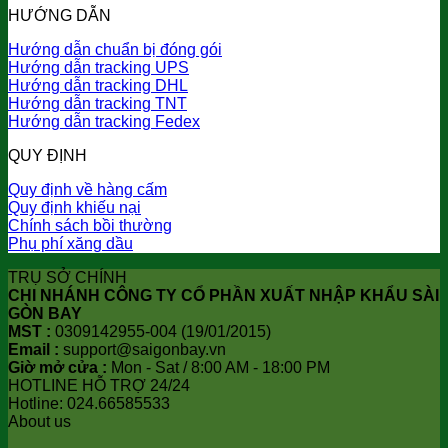
HƯỚNG DẪN
Hướng dẫn chuẩn bị đóng gói
Hướng dẫn tracking UPS
Hướng dẫn tracking DHL
Hướng dẫn tracking TNT
Hướng dẫn tracking Fedex
QUY ĐỊNH
Quy định về hàng cấm
Quy định khiếu nại
Chính sách bồi thường
Phụ phí xăng dầu
TRỤ SỞ CHÍNH
CHI NHÁNH CÔNG TY CỔ PHẦN XUẤT NHẬP KHẨU SÀI
GÒN BAY
MST :
0309142955-004 (19/01/2015)
Email :
support@saigonbay.vn
Giờ mở cửa :
Mon - Sat / 8:00 AM - 18:00 PM
HOTLINE HỖ TRỢ 24/24
Hotline: 024.66585533
About us