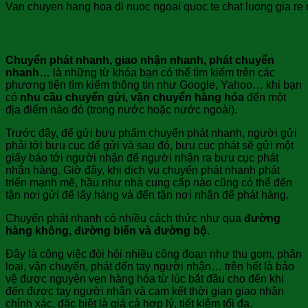
Van chuyen hang hoa di nuoc ngoai quoc te chat luong gia re n
Những từ khóa bạn có thể tìm kiếm:
Chuyển phát nhanh, giao nhận nhanh, phát chuyển
nhanh…
là những từ khóa bạn có thể tìm kiếm trên các
phương tiện tìm kiếm thông tin như Google, Yahoo… khi bạn
có
nhu cầu
chuyển gửi, vận chuyển hàng hóa
đến một
địa điểm nào đó (trong nước hoặc nước ngoài).
Trước đây, để gửi bưu phẩm chuyển phát nhanh, người gửi
phải tới bưu cục để gửi và sau đó, bưu cục phát sẽ gửi một
giấy báo tới người nhận để người nhận ra bưu cục phát
nhận hàng. Giờ đây, khi dịch vụ chuyển phát nhanh phát
triển mạnh mẽ, hầu như nhà cung cấp nào cũng có thể đến
tận nơi gửi để lấy hàng và đến tận nơi nhận để phát hàng.
Chuyển phát nhanh có nhiều cách thức như qua
đường
hàng không, đường biển và đường bộ
.
Đây là công việc đòi hỏi nhiều công đoạn như thu gom, phân
loại, vận chuyển, phát đến tay người nhận… trên hết là bảo
vệ được nguyên vẹn hàng hóa từ lúc bắt đầu cho đến khi
đến được tay người nhận và cam kết thời gian giao nhận
chính xác, đặc biệt là giá cả hợp lý, tiết kiệm tối đa.