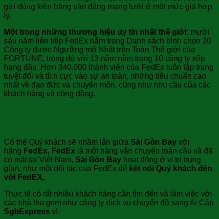
gửi đúng kiện hàng vào đúng mạng lưới ở một mức giá hợp
lý.
Một trong những thương hiệu uy tín nhất thế giới:
mười
sáu năm liên tiếp FedEx nằm trong Danh sách bình chọn 20
Công ty được Ngưỡng mộ Nhất trên Toàn Thế giới của
FORTUNE, trong đó với 13 năm nằm trong 10 công ty xếp
hạng đầu. Hơn 340.000 thành viên của FedEx luôn tập trung
tuyệt đối và tích cực vào sự an toàn, những tiêu chuẩn cao
nhất về đạo đức và chuyên môn, cũng như nhu cầu của các
khách hàng và cộng đồng.
SgbExpress kết nối Quý khách đến với dịch
vụ chuyển phát nhanh của FedEX:
Có thể Quý khách sẽ nhầm lẫn giữa
Sài Gòn Bay
với
hãng
FedEx
,
FedEx
là một hãng vận chuyển toàn cầu và đã
có mặt tại Việt Nam,
Sài Gòn Bay
hoạt động ở vị trí trung
gian, như một đối tác của FedEx để
kết nối Quý khách đến
với FedEX,
Thực tế có rất nhiều khách hàng cần tìm đến và làm việc với
các nhà thu gom như công ty dịch vụ chuyển đồ sang Ai Cập
SgbExpress
vì: