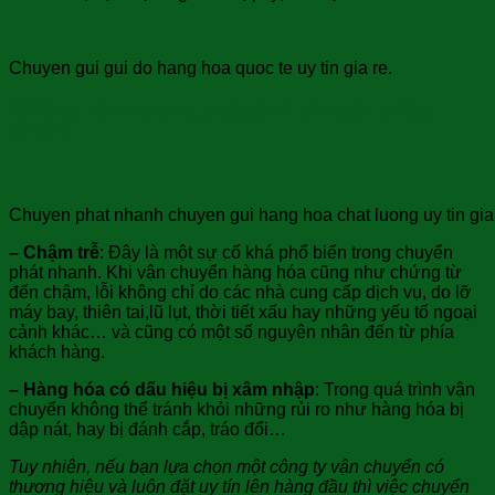
Chuyen gui gui do hang hoa quoc te uy tin gia re.
Những rủi ro trong quá trình chuyển phát
nhanh:
Chuyen phat nhanh chuyen gui hang hoa chat luong uy tin gia 
– Chậm trễ
: Đây là một sự cố khá phổ biến trong chuyển
phát nhanh. Khi vận chuyển hàng hóa cũng như chứng từ
đến chậm, lỗi không chỉ do các nhà cung cấp dịch vụ, do lỡ
máy bay, thiên tai,lũ lụt, thời tiết xấu hay những yếu tố ngoại
cảnh khác… và cũng có một số nguyên nhân đến từ phía
khách hàng.
– Hàng hóa có dấu hiệu bị xâm nhập
: Trong quá trình vận
chuyển không thể tránh khỏi những rủi ro như hàng hóa bị
dập nát, hay bị đánh cắp, tráo đổi…
Tuy nhiên, nếu bạn lựa chọn một công ty vận chuyển có
thương hiệu và luôn đặt uy tín lên hàng đầu thì việc chuyển