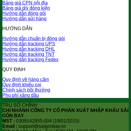
Bảng giá CPN nội địa
Bảng giá d/v đóng kiện
Hướng dẫn đóng gói
Hướng dẫn gửi hàng
HƯỚNG DẪN
Hướng dẫn chuẩn bị đóng gói
Hướng dẫn tracking UPS
Hướng dẫn tracking DHL
Hướng dẫn tracking TNT
Hướng dẫn tracking Fedex
QUY ĐỊNH
Quy định về hàng cấm
Quy định khiếu nại
Chính sách bồi thường
Phụ phí xăng dầu
TRỤ SỞ CHÍNH
CHI NHÁNH CÔNG TY CỔ PHẦN XUẤT NHẬP KHẨU SÀI
GÒN BAY
MST :
0309142955-004 (19/01/2015)
Email :
support@saigonbay.vn