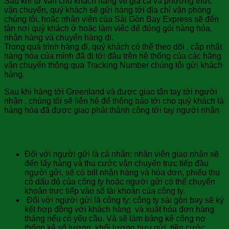
Sau khi tư vấn cho khách hàng về giá cả và phương thức
vận chuyển, quý khách sẽ gửi hàng tới địa chỉ văn phòng
chúng tôi, hoặc nhân viên của Sài Gòn Bay Express sẽ đến
tận nơi quý khách ở hoặc làm việc để đóng gói hàng hóa,
nhận hàng và chuyển hàng đi.
Trong quá trình hàng đi, quý khách có thể theo dõi , cập nhật
hàng hóa của mình đã đi tới đâu trên hệ thống của các hãng
vận chuyển thông qua Tracking Number chúng tôi gửi khách
hàng.
Sau khi hàng tới Greenland và được giao tận tay tới người
nhận , chúng tôi sẽ liên hệ để thông báo tới cho quý khách là
hàng hóa đã được giao phát thành công tới tay người nhận
Hình thức thanh toán
Đối với người gửi là cá nhân: nhân viên giao nhận sẽ
đến lấy hàng và thu cước vận chuyển trực tiếp đầu
người gửi, sẽ có bill nhận hàng và hóa đơn, phiếu thu
có dấu đỏ của công ty hoặc người gửi có thể chuyển
khoản trực tiếp vào số tài khoản của công ty.
Đối với người gửi là công ty: công ty sài gòn bay sẽ ký
kết hợp đồng với khách hàng và xuất hóa đơn hàng
tháng nếu có yêu cầu. Và sẽ làm bảng kê công nợ
thống kê số lượng, khối lượng bưu gửi, tiền cước