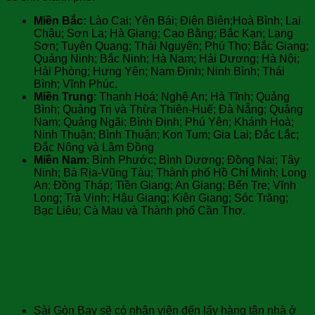
Miền Bắc:
Lào Cai; Yên Bái; Điện Biên;Hoà Bình; Lai
Châu; Sơn La; Hà Giang; Cao Bằng; Bắc Kạn; Lạng
Sơn; Tuyên Quang; Thái Nguyên; Phú Thọ; Bắc Giang;
Quảng Ninh; Bắc Ninh; Hà Nam; Hải Dương; Hà Nội;
Hải Phòng; Hưng Yên; Nam Định; Ninh Bình; Thái
Bình; Vĩnh Phúc.
Miền Trung
: Thanh Hoá; Nghệ An; Hà Tĩnh; Quảng
Bình; Quảng Trị và Thừa Thiên-Huế; Đà Nẵng; Quảng
Nam; Quảng Ngãi; Bình Định; Phú Yên; Khánh Hoà;
Ninh Thuận; Bình Thuận; Kon Tum; Gia Lai; Đắc Lắc;
Đắc Nông và Lâm Đồng
Miền Nam
: Bình Phước; Bình Dương; Đồng Nai; Tây
Ninh; Bà Rịa-Vũng Tàu; Thành phố Hồ Chí Minh; Long
An; Đồng Tháp; Tiền Giang; An Giang; Bến Tre; Vĩnh
Long; Trà Vinh; Hậu Giang; Kiên Giang; Sóc Trăng;
Bạc Liêu; Cà Mau và Thành phố Cần Thơ.
Khi khách hàng sử dịch vụ chuyển
phát nhanh đi Greenland
của Sài
Gòn Bay sẽ được chúng tôi hỗ trợ
Sài Gòn Bay sẽ có nhân viên đến lấy hàng tận nhà ở