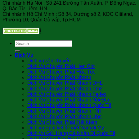
Chi nhánh Hà Nội : Số 241 Đường Tân Xuân, P. Đông Ngạc,
Q. Bắc Từ Liêm, HN.
Chi nhánh Hồ Chí Minh : Số 34, Đường số 2, KDC Citiland,
Phường 10, Quận Gò vấp, Tp.HCM
Dịch Vụ
Dịch vụ vận chuyển
Dịch Vụ Chuyển Phát Hẹn Giờ
Dịch Vụ Chuyển Phát Hỏa Tốc
Dịch Vụ Chuyển Phát Nhanh
Dịch Vụ Chuyển Phát Nhanh DHL
Dịch Vụ Chuyển Phát Nhanh Ems
Dịch Vụ Chuyển Phát Nhanh Fedex
Dịch Vụ Chuyển Phát Nhanh Nội Địa
Dịch Vụ Chuyển Phát Nhanh Quốc Tế
Dịch Vụ Chuyển Phát Nhanh TNT
Dịch Vụ Chuyển Phát Nhanh Ups
Dịch Vụ Chuyển Phát Tiết Kiệm
Dịch vụ Epacket từ Việt Nam đi Mỹ
Dịch Vụ Gửi Hàng Cá Nhân Đi Quốc Tế
Dịch Vụ Khai Báo Hải Quan