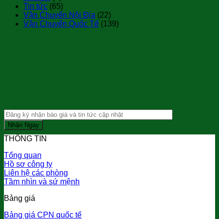
Tin tức
(65)
Vận Chuyển Nội Địa
(22)
Vận Chuyển Quốc Tế
(139)
THÔNG TIN
Tổng quan
Hồ sơ công ty
Liên hệ các phòng
Tầm nhìn và sứ mệnh
Bảng giá
Bảng giá CPN quốc tế