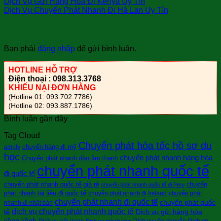
Dịch Vụ Gửi Hàng Hóa Đi Kenya Uy Tín
Dịch Vụ Chuyển Phát Nhanh Đi Hà Lan Uy Tín
Trả lời
Bạn phải
đăng nhập
để gửi bình luận.
HOTLINE HỖ TRỢ
Điện thoại : 098.313.3768
KHIẾU NẠI ĐƠN HÀNG
(Hotline 01: 093.702.7786)
(Hotline 02: 093.887.1786)
Bình luận gần đây
Tag Cloud
Chuyển phát hỏa tốc hồ sơ du
chuyển hàng đi mỹ
amply
học
chuyển phát nhanh hàng hóa
Chuyển phát nhanh dàn âm thanh
chuyển phát nhanh quốc tế
đi quốc tế
chuyển phát nhanh quốc tế giá rẻ
chuyển
chuyển phát nhanh quốc tế đi Peru
phát nhanh tài liệu đi quốc tế
chuyển phát nhanh đi Ireland
chuyển phát
chuyển phát nhanh đi quốc tế
chuyển phát quốc
nhanh đi nhật bản
dịch vụ chuyển phát nhanh quốc tế
tế
Dịch vụ gửi hàng hóa
cồng kềnh
Dịch vụ hải quan
Dịch vụ vận chuyển
Dịch vụ
Dịch vụ mở tờ khai