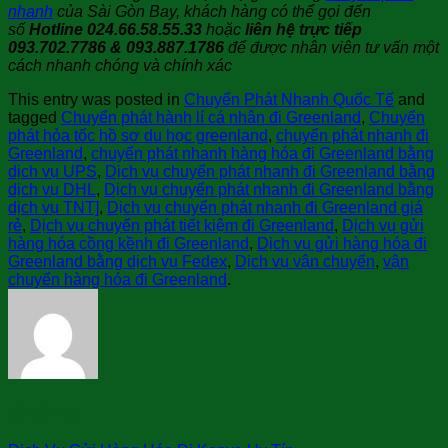
nhanh
của Sài Gòn Bay, khách hàng có thể gọi đến
số
Hotline 024.66.58.55.33
hoặc
liên hệ trực tiếp
093.702.7786 & 093.887.1786
để được nhân viên tư vấn một
cách nhanh chóng và chính xác
This entry was posted in
Chuyển Phát Nhanh Quốc Tế
and
tagged
Chuyển phát hành lí cá nhân đi Greenland
,
Chuyển
phát hỏa tốc hồ sơ du học greenland
,
chuyển phát nhanh đi
Greenland
,
chuyển phát nhanh hàng hóa đi Greenland bằng
dịch vụ UPS
,
Dịch vụ chuyển phát nhanh đi Greenland bằng
dịch vụ DHL
,
Dịch vụ chuyển phát nhanh đi Greenland bằng
dịch vụ TNT]
,
Dịch vụ chuyển phát nhanh đi Greenland giá
rẻ
,
Dịch vụ chuyển phát tiết kiệm đi Greenland
,
Dịch vụ gửi
hàng hóa cồng kềnh đi Greenland
,
Dịch vụ gửi hàng hóa đi
Greenland bằng dịch vụ Fedex
,
Dịch vụ vận chuyển
,
vận
chuyển hàng hóa đi Greenland
.
sài gòn bay