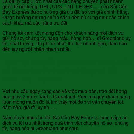
Là đại lý cấp 1 lớn nhất của các hãng chuyển phát nhanh
quốc tế nổi tiếng: DHL, UPS, TNT, FEDEX,…. nên Sài Gòn
Bay Express được hưởng giá ưu đãi so với giá chính hãng.
Được hưởng những chính sách đền bù cũng như các chính
sách khác mà các hãng ưu đãi.
Chúng tôi cam kết mang đến cho khách hàng một dịch vụ
gửi hồ sơ, chứng từ, hàng mẫu, hàng hóa… đi Greenland uy
tín, chất lượng, chi phí rẻ nhất, thủ tục nhanh gọn, đảm bảo
đến tay người nhận nhanh nhất.
Dịch vụ chuyển phát nhanh hàng hóa
đi Greenland nhanh chóng tại Sài
Gòn Bay Express
Với nhu cầu ngày càng cao về việc mua bán, trao đổi hàng
hóa giữa 2 nước Việt – Greenland. Việc mà quý khách hàng
luôn mong muốn đó là tìm thấy một đơn vị vận chuyển tốt,
đảm bảo, giá rẻ, uy tín…..
Nắm được nhu cầu đó, Sài Gòn Bay Express cung cấp các
dịch vụ tối ưu nhất trong quá trình vận chuyển hồ sơ, chứng
từ, hàng hóa đi Greenland như sau: