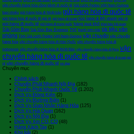
vận chuyển hàng hóa cồng kềnh đi quốc tê
Giá cước Fedex Việt Nam-Guinea
gửi hàng hóa đi quốc tế
bao nhiêu
gửi hàng hóa đi Nhật bản
Gửi hàng đi Mỹ nhanh giá rẻ
gửi hàng hóa đi quốc tế giá rẻ
gửi hàng đi Israel
gửi hàng đi quốc tế
hàng quá khổ
gửi hàng đi trung quốc
khai báo hải quan
tài liệu văn
Sài Gòn Bay
Sài Gòn Bay Express
TNT
tranh sơn mài
phòng
vận chuyển
vận chuyển
Tính Giá cước Fedex Việt Nam-Guinea
hàng hóa
vận chuyển hàng hóa đi Hàn Quốc
vận chuyển hàng hóa đi
vận
indonesia
vận chuyển hàng hóa đi Nhật Bản
vận chuyển hàng hóa đi Peru
chuyển hàng hóa đi quốc tế
vận chuyển hàng đi israel giá
vận chuyển hàng đi quốc tế
rẻ
xe đạp
Chuyên mục
Chính sách
(6)
Chuyển Phát Nhanh Nội Địa
(182)
Chuyển Phát Nhanh Quốc Tế
(1.202)
Dịch Vụ Đóng Kiện
(2)
Dịch Vụ Đường Biển
(1)
Dịch Vụ Giao Nhận Hàng Hóa
(125)
Dịch Vụ Hải Quan
(162)
Dịch Vụ Nội Địa
(1)
Dịch Vụ Xin CO, CQ
(48)
Hàng Xách Tay
(1)
Kho bãi
(2)