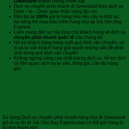
Greenland
nhanh chóng chính xác
Dịch vụ chuyển phát nhanh đi Greenland theo dịch vụ
Door – to – Door: giao nhận hàng tận nơi
Đền bù lại
100%
giá trị hàng hóa nếu xảy ra thất lạc,
hư hỏng khi mua bảo hiểm hàng hóa tại Sài Gòn Bay
Express
Luôn mang đến sự hài lòng cho khách hàng về dịch vụ
chuyển phát nhanh quốc tế
của chúng tôi
Hỗ trợ khách hàng trong suốt quá trình vận chuyển, xừ
lý và tư vấn khách hàng giải quyết những vấn đề phát
sinh trong quá trình vận chuyển
Không ngừng nâng cao chất lượng dịch vụ, hỗ trợ dịch
có liên quan: dịch vụ tư vấn, đóng gói, cân đo hàng
gửi.
Sài Gòn Bay cung cấp dịch vụ
chuyển phát nhanh hàng hóa đi
Greenland giá rẻ uy tín từ tất cả các
tỉnh thành
Sử dụng Dịch vụ chuyển phát nhanh hàng hóa đi Greenland
giá rẻ uy tín từ Sài Gòn Bay Express bạn có thể gửi hàng từ
63 tỉnh thành phố.