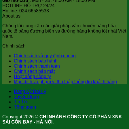
Giờ mở cửa :
Mon - Sat / 8:00 AM - 18:00 PM
HOTLINE HỖ TRỢ 24/24
Hotline: 024.66585533
About us
Chúng tôi cung cấp các giải pháp vận chuyển hàng hóa
quốc tế bằng đường biển và đường hàng không tốt nhất Việt
Nam.
Chính sách
Chính sách và quy định chung
Chính sách bảo hành
Chính sách thanh toán
Chính sách bảo mật
Hoạt động công ty
Mục đích và phạm vi thu thập thông tin khách hàng
Đăng Ký Đại Lý
Tuyển Dụng
Tin Tức
Tổng quan
Copyright 2026 ©
CHI NHÁNH CÔNG TY CỔ PHẦN XNK
SÀI GÒN BAY - HÀ NỘI.