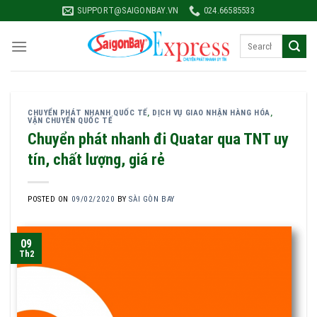
Skip
SUPPORT@SAIGONBAY.VN
024.66585533
to
content
CHUYỂN PHÁT NHANH QUỐC TẾ
,
DỊCH VỤ GIAO NHẬN HÀNG HÓA
,
VẬN CHUYỂN QUỐC TẾ
Chuyển phát nhanh đi Quatar qua TNT uy
tín, chất lượng, giá rẻ
POSTED ON
09/02/2020
BY
SÀI GÒN BAY
09
Th2