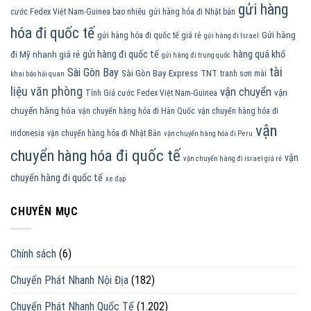
gửi hàng
cước Fedex Việt Nam-Guinea bao nhiêu
gửi hàng hóa đi Nhật bản
hóa đi quốc tế
Gửi hàng
gửi hàng hóa đi quốc tế giá rẻ
gửi hàng đi Israel
gửi hàng đi quốc tế
hàng quá khổ
đi Mỹ nhanh giá rẻ
gửi hàng đi trung quốc
tài
Sài Gòn Bay
Sài Gòn Bay Express
TNT
tranh sơn mài
khai báo hải quan
liệu văn phòng
vận chuyển
vận
Tính Giá cước Fedex Việt Nam-Guinea
chuyển hàng hóa
vận chuyển hàng hóa đi Hàn Quốc
vận chuyển hàng hóa đi
vận
indonesia
vận chuyển hàng hóa đi Nhật Bản
vận chuyển hàng hóa đi Peru
chuyển hàng hóa đi quốc tế
vận
vận chuyển hàng đi israel giá rẻ
chuyển hàng đi quốc tế
xe đạp
CHUYÊN MỤC
Chính sách
(6)
Chuyển Phát Nhanh Nội Địa
(182)
Chuyển Phát Nhanh Quốc Tế
(1.202)