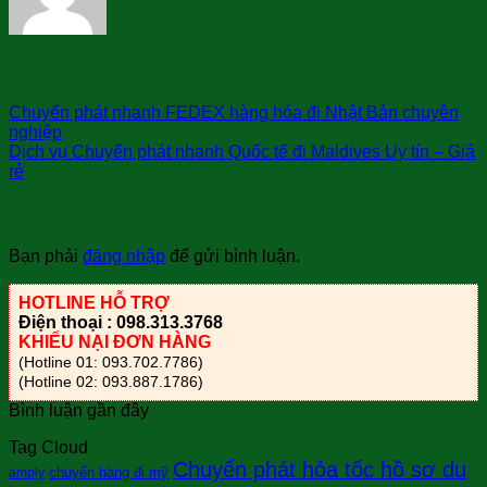
sài gòn bay
Chuyển phát nhanh FEDEX hàng hóa đi Nhật Bản chuyên
nghiệp
Dịch vụ Chuyển phát nhanh Quốc tế đi Maldives Uy tín – Giá
rẻ
Trả lời
Bạn phải
đăng nhập
để gửi bình luận.
HOTLINE HỖ TRỢ
Điện thoại : 098.313.3768
KHIẾU NẠI ĐƠN HÀNG
(Hotline 01: 093.702.7786)
(Hotline 02: 093.887.1786)
Bình luận gần đây
Tag Cloud
Chuyển phát hỏa tốc hồ sơ du
chuyển hàng đi mỹ
amply