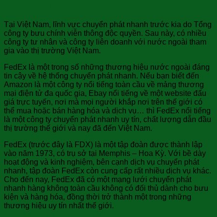
phát nhanh hàng đầu thế giới – FedEx:
Tại Việt Nam, lĩnh vực chuyển phát nhanh trước kia do Tổng
công ty bưu chính viễn thông độc quyền. Sau này, có nhiều
công ty tư nhân và công ty liên doanh với nước ngoài tham
gia vào thị trường Việt Nam.
FedEx là một trong số những thương hiệu nước ngoài đáng
tin cậy về hệ thống chuyển phát nhanh. Nếu bạn biết đến
Amazon là một công ty nổi tiếng toàn cầu về mảng thương
mại điện tử đa quốc gia, Ebay nổi tiếng về một website đấu
giá trực tuyến, nơi mà mọi người khắp nơi trên thế giới có
thể mua hoặc bán hàng hóa và dịch vụ… thì FedEx nổi tiếng
là một công ty chuyển phát nhanh uy tín, chất lượng dẫn đầu
thị trường thế giới và nay đã đến Việt Nam.
FedEx (trước đây là FDX) là một tập đoàn được thành lập
vào năm 1973, có trụ sở tại Memphis – Hoa Kỳ. Với bề dày
hoạt động và kinh nghiệm, bên cạnh dịch vụ chuyển phát
nhanh, tập đoàn FedEx còn cung cấp rất nhiều dịch vụ khác.
Cho đến nay, FedEx đã có một mạng lưới chuyển phát
nhanh hàng không toàn cầu không có đối thủ dành cho bưu
kiện và hàng hóa, đồng thời trở thành một trong những
thương hiệu uy tín nhất thế giới.