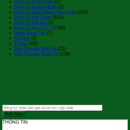
Dịch Vụ Đóng Kiện
(2)
Dịch Vụ Đường Biển
(1)
Dịch Vụ Giao Nhận Hàng Hóa
(125)
Dịch Vụ Hải Quan
(162)
Dịch Vụ Nội Địa
(1)
Dịch Vụ Xin CO, CQ
(48)
Hàng Xách Tay
(1)
Kho bãi
(2)
Tin tức
(65)
Vận Chuyển Nội Địa
(22)
Vận Chuyển Quốc Tế
(139)
THÔNG TIN