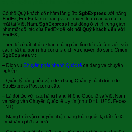
vụ chuyển phát nhanh fedex đi Omen
Có thể Quý khách sẽ nhầm lẫn giữa
SgbExpress
với hãng
FedEx
,
FedEx
là một hãng vận chuyển toàn cầu và đã có
mặt tại Việt Nam,
SgbExpress
hoạt động ở vị trí trung gian,
như một đối tác của FedEx để
kết nối Quý khách đến với
FedEX,
Thực tế có rất nhiều khách hàng cần tìm đến và làm việc với
các nhà thu gom như công ty dịch vụ chuyển đồ sang Omen
SgbExpress
vì:
– Dịch vụ
Chuyển phát nhanh Quốc tế
đa dạng và chuyên
nghiệp.
– Quản lý hàng hóa vận đơn bằng Quản lý hành trình do
SgbExpress Post cung cấp.
– Là đối tác với các hàng hàng không Quốc tế và Việt Nam
và hãng vận Chuyển Quốc tế Uy tín (như DHL, UPS, Fedex,
TNT)
– Mạng lưới vận chuyển nhận hàng toàn quốc tại tất cả 63
tỉnh/thành phố cả nước.
– Cung cấp giải pháp đa dạng về phương tiện vận chuyển,