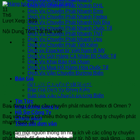
Dịch Vụ Chuyển Phát Nhanh DHL
11
Dịch Vụ Chuyển Phát Nhanh Ems
Th6
Dịch Vụ Chuyển Phát Nhanh Fedex
Lượt Xem :
899
Dịch Vụ Chuyển Phát Nhanh Nội Địa
Dịch Vụ Chuyển Phát Nhanh Quốc Tế
Nội Dung Tóm Tắt Bài Viết
Dịch Vụ Chuyển Phát Nhanh TNT
Dịch Vụ Chuyển Phát Nhanh Ups
Dịch Vụ Chuyển Phát Tiết Kiệm
Dịch vụ Epacket từ Việt Nam đi Mỹ
Dịch Vụ Gửi Hàng Cá Nhân Đi Quốc Tế
Dịch Vụ Khai Báo Hải Quan
Dịch Vụ Mua Hộ Hàng Hóa Quốc Tế
Dịch Vụ Vận Chuyển Đường Biển
Báo Giá
Chuyển phát nhanh FEDEX hàng hóa
Báo Giá Chuyển Phát Nhanh
Báo Giá Dịch Vụ Đóng Kiện
đi Omen chuyên nghiệp
Báo Giá Vận Chuyển Đường Biển
Tin Tức
Bạn đang có nhu cầu chuyển phát nhanh fedex đi Omen ?
Hoạt động công ty
Hồ Sơ Công Ty
Bạn vẫn chưa có nhiều thông tin về các công ty chuyển phát
Chính sách
nhanh quốc tế.
Theo dõi đơn vận
Bạn cần một nguồn thông tin hữu ích về các công ty chuyển
phát nhanh để đưa hàng hóa, thư từ, hồ sơ, quà tặng… qua