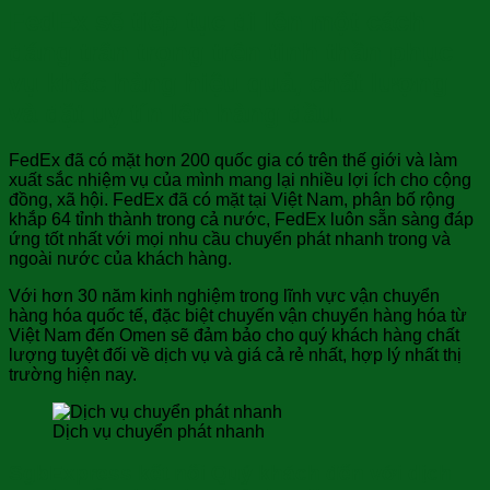
FedEx sẽ tiếp tục đi lên một cách
đáng trân trọng trên tinh thần phục
vụ khác hàng hiệu quả, chất lượng
và đặt uy tín lên hàng đầu.
FedEx đã có mặt hơn 200 quốc gia có trên thế giới và làm
xuất sắc nhiệm vụ của mình mang lại nhiều lợi ích cho cộng
đồng, xã hội. FedEx đã có mặt tại Việt Nam, phân bố rộng
khắp 64 tỉnh thành trong cả nước, FedEx luôn sẵn sàng đáp
ứng tốt nhất với mọi nhu cầu chuyển phát nhanh trong và
ngoài nước của khách hàng.
Với hơn 30 năm kinh nghiệm trong lĩnh vực vận chuyển
hàng hóa quốc tế, đặc biệt chuyến vận chuyển hàng hóa từ
Việt Nam đến Omen sẽ đảm bảo cho quý khách hàng chất
lượng tuyệt đối về dịch vụ và giá cả rẻ nhất, hợp lý nhất thị
trường hiện nay.
Dịch vụ chuyển phát nhanh
SgbExpress kết nối Quý khách đến với dịch