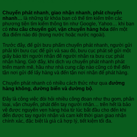
Những từ khóa bạn có thể tìm kiếm:
Chuyển phát nhanh, giao nhận nhanh, phát chuyển
nhanh…
là những từ khóa bạn có thể tìm kiếm trên các
phương tiện tìm kiếm thông tin như Google, Yahoo… khi bạn
có
nhu cầu
chuyển gửi, vận chuyển hàng hóa
đến một
địa điểm nào đó (trong nước hoặc nước ngoài).
Trước đây, để gửi bưu phẩm chuyển phát nhanh, người gửi
phải tới bưu cục để gửi và sau đó, bưu cục phát sẽ gửi một
giấy báo tới người nhận để người nhận ra bưu cục phát
nhận hàng. Giờ đây, khi dịch vụ chuyển phát nhanh phát
triển mạnh mẽ, hầu như nhà cung cấp nào cũng có thể đến
tận nơi gửi để lấy hàng và đến tận nơi nhận để phát hàng.
Chuyển phát nhanh có nhiều cách thức như qua
đường
hàng không, đường biển và đường bộ
.
Đây là công việc đòi hỏi nhiều công đoạn như thu gom, phân
loại, vận chuyển, phát đến tay người nhận… trên hết là bảo
vệ được nguyên vẹn hàng hóa từ lúc bắt đầu cho đến khi
đến được tay người nhận và cam kết thời gian giao nhận
chính xác, đặc biệt là giá cả hợp lý, tiết kiệm tối đa.
Những rủi ro trong quá trình chuyển phát