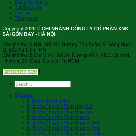
Đăng Ký Đại Lý
Tuyển Dụng
Tin Tức
Tổng quan
Copyright 2026 ©
CHI NHÁNH CÔNG TY CỔ PHẦN XNK
SÀI GÒN BAY - HÀ NỘI.
Chi nhánh Hà Nội : Số 241 Đường Tân Xuân, P. Đông Ngạc,
Q. Bắc Từ Liêm, HN.
Chi nhánh Hồ Chí Minh : Số 34, Đường số 2, KDC Citiland,
Phường 10, Quận Gò vấp, Tp.HCM
Dịch Vụ
Dịch vụ vận chuyển
Dịch Vụ Chuyển Phát Hẹn Giờ
Dịch Vụ Chuyển Phát Hỏa Tốc
Dịch Vụ Chuyển Phát Nhanh
Dịch Vụ Chuyển Phát Nhanh DHL
Dịch Vụ Chuyển Phát Nhanh Ems
Dịch Vụ Chuyển Phát Nhanh Fedex