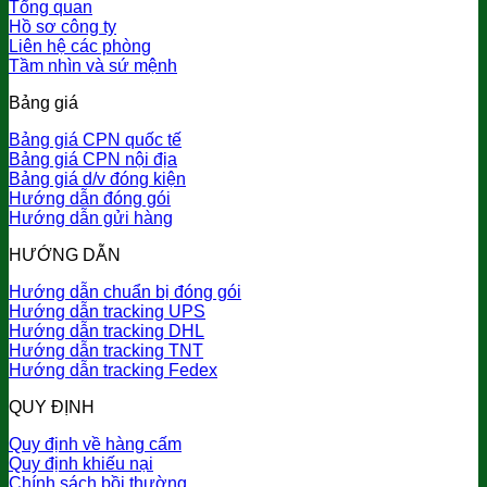
Tổng quan
Hồ sơ công ty
Liên hệ các phòng
Tầm nhìn và sứ mệnh
Bảng giá
Bảng giá CPN quốc tế
Bảng giá CPN nội địa
Bảng giá d/v đóng kiện
Hướng dẫn đóng gói
Hướng dẫn gửi hàng
HƯỚNG DẪN
Hướng dẫn chuẩn bị đóng gói
Hướng dẫn tracking UPS
Hướng dẫn tracking DHL
Hướng dẫn tracking TNT
Hướng dẫn tracking Fedex
QUY ĐỊNH
Quy định về hàng cấm
Quy định khiếu nại
Chính sách bồi thường