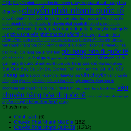
học
chuyển phát nhanh hàng hóa
Chuyển phát nhanh dàn âm thanh
chuyển phát nhanh quốc tế
đi quốc tế
chuyển phát nhanh quốc tế giá rẻ
chuyển
chuyển phát nhanh quốc tế đi Peru
phát nhanh tài liệu đi quốc tế
chuyển phát nhanh đi Ireland
chuyển phát
chuyển phát nhanh đi quốc tế
chuyển phát quốc
nhanh đi nhật bản
dịch vụ chuyển phát nhanh quốc tế
tế
Dịch vụ gửi hàng hóa
cồng kềnh
Dịch vụ hải quan
Dịch vụ vận chuyển
Dịch vụ
Dịch vụ mở tờ khai
vận chuyển hàng hóa cồng kềnh đi quốc tê
Giá cước Fedex Việt Nam-Guinea
gửi hàng hóa đi quốc tế
bao nhiêu
gửi hàng hóa đi Nhật bản
Gửi hàng đi Mỹ nhanh giá rẻ
gửi hàng hóa đi quốc tế giá rẻ
gửi hàng đi Israel
gửi hàng đi quốc tế
hàng quá khổ
gửi hàng đi trung quốc
khai báo hải quan
tài liệu văn
Sài Gòn Bay
Sài Gòn Bay Express
TNT
tranh sơn mài
phòng
vận chuyển
vận chuyển
Tính Giá cước Fedex Việt Nam-Guinea
hàng hóa
vận chuyển hàng hóa đi Hàn Quốc
vận chuyển hàng hóa đi
vận
indonesia
vận chuyển hàng hóa đi Nhật Bản
vận chuyển hàng hóa đi Peru
chuyển hàng hóa đi quốc tế
vận chuyển hàng đi israel giá
vận chuyển hàng đi quốc tế
rẻ
xe đạp
Chuyên mục
Chính sách
(6)
Chuyển Phát Nhanh Nội Địa
(182)
Chuyển Phát Nhanh Quốc Tế
(1.202)