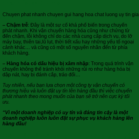
nhanh fedex đi Omen
Chuyen phat nhanh chuyen gui hang hoa chat luong uy tin gia 
– Chậm trễ
: Đây là một sự cố khá phổ biến trong chuyển
phát nhanh. Khi vận chuyển hàng hóa cũng như chứng từ
đến chậm, lỗi không chỉ do các nhà cung cấp dịch vụ, do lỡ
máy bay, thiên tai,lũ lụt, thời tiết xấu hay những yếu tố ngoại
cảnh khác… và cũng có một số nguyên nhân đến từ phía
khách hàng.
– Hàng hóa có dấu hiệu bị xâm nhập
: Trong quá trình vận
chuyển không thể tránh khỏi những rủi ro như hàng hóa bị
dập nát, hay bị đánh cắp, tráo đổi…
Tuy nhiên, nếu bạn lựa chọn một công ty vận chuyển có
thương hiệu và luôn đặt uy tín lên hàng đầu thì việc chuyển
phát nhanh theo mong muốn của bạn sẽ trở nên cực kỳ tối
ưu.
“Vì một doanh nghiệp có uy tín và đáng tin cậy là một
doanh nghiệp luôn luôn đặt sự phục vụ khách hàng lên
hàng đầu!
Giới thiệu về một trong những công ty chuyển