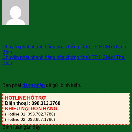
sài gòn bay
Chuyển phát nhanh hàng hóa chứng từ từ TP HCM đi Ninh
Bình
Chuyển phát nhanh hàng hóa chứng từ từ TP HCM đi Thái
Bình
Trả lời
Bạn phải
đăng nhập
để gửi bình luận.
HOTLINE HỖ TRỢ
Điện thoại : 098.313.3768
KHIẾU NẠI ĐƠN HÀNG
(Hotline 01: 093.702.7786)
(Hotline 02: 093.887.1786)
Bình luận gần đây