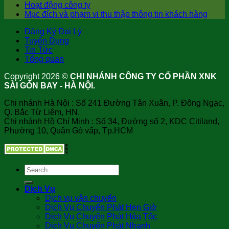
Hoạt động công ty
Mục đích và phạm vi thu thập thông tin khách hàng
Đăng Ký Đại Lý
Tuyển Dụng
Tin Tức
Tổng quan
Copyright 2026 ©
CHI NHÁNH CÔNG TY CỔ PHẦN XNK
SÀI GÒN BAY - HÀ NỘI.
Chi nhánh Hà Nội : Số 241 Đường Tân Xuân, P. Đông Ngạc,
Q. Bắc Từ Liêm, HN.
Chi nhánh Hồ Chí Minh : Số 34, Đường số 2, KDC Citiland,
Phường 10, Quận Gò vấp, Tp.HCM
Dịch Vụ
Dịch vụ vận chuyển
Dịch Vụ Chuyển Phát Hẹn Giờ
Dịch Vụ Chuyển Phát Hỏa Tốc
Dịch Vụ Chuyển Phát Nhanh