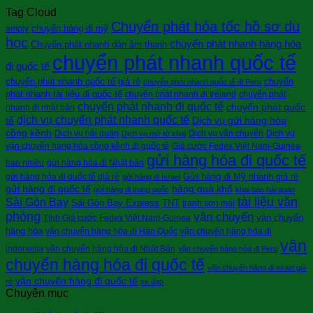
Tag Cloud
Chuyển phát hỏa tốc hồ sơ du
chuyển hàng đi mỹ
amply
học
chuyển phát nhanh hàng hóa
Chuyển phát nhanh dàn âm thanh
chuyển phát nhanh quốc tế
đi quốc tế
chuyển phát nhanh quốc tế giá rẻ
chuyển
chuyển phát nhanh quốc tế đi Peru
phát nhanh tài liệu đi quốc tế
chuyển phát nhanh đi Ireland
chuyển phát
chuyển phát nhanh đi quốc tế
chuyển phát quốc
nhanh đi nhật bản
dịch vụ chuyển phát nhanh quốc tế
tế
Dịch vụ gửi hàng hóa
cồng kềnh
Dịch vụ hải quan
Dịch vụ vận chuyển
Dịch vụ
Dịch vụ mở tờ khai
vận chuyển hàng hóa cồng kềnh đi quốc tê
Giá cước Fedex Việt Nam-Guinea
gửi hàng hóa đi quốc tế
bao nhiêu
gửi hàng hóa đi Nhật bản
Gửi hàng đi Mỹ nhanh giá rẻ
gửi hàng hóa đi quốc tế giá rẻ
gửi hàng đi Israel
gửi hàng đi quốc tế
hàng quá khổ
gửi hàng đi trung quốc
khai báo hải quan
tài liệu văn
Sài Gòn Bay
Sài Gòn Bay Express
TNT
tranh sơn mài
phòng
vận chuyển
vận chuyển
Tính Giá cước Fedex Việt Nam-Guinea
hàng hóa
vận chuyển hàng hóa đi Hàn Quốc
vận chuyển hàng hóa đi
vận
indonesia
vận chuyển hàng hóa đi Nhật Bản
vận chuyển hàng hóa đi Peru
chuyển hàng hóa đi quốc tế
vận chuyển hàng đi israel giá
vận chuyển hàng đi quốc tế
rẻ
xe đạp
Chuyên mục