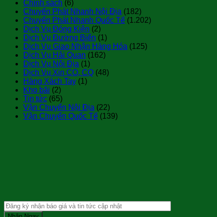
Chính sách
(6)
Chuyển Phát Nhanh Nội Địa
(182)
Chuyển Phát Nhanh Quốc Tế
(1.202)
Dịch Vụ Đóng Kiện
(2)
Dịch Vụ Đường Biển
(1)
Dịch Vụ Giao Nhận Hàng Hóa
(125)
Dịch Vụ Hải Quan
(162)
Dịch Vụ Nội Địa
(1)
Dịch Vụ Xin CO, CQ
(48)
Hàng Xách Tay
(1)
Kho bãi
(2)
Tin tức
(65)
Vận Chuyển Nội Địa
(22)
Vận Chuyển Quốc Tế
(139)