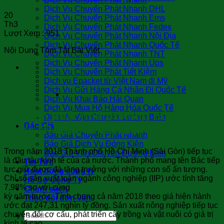
Dịch Vụ Chuyển Phát Nhanh DHL
20
Dịch Vụ Chuyển Phát Nhanh Ems
Th3
Dịch Vụ Chuyển Phát Nhanh Fedex
Lượt Xem :
951
Dịch Vụ Chuyển Phát Nhanh Nội Địa
Dịch Vụ Chuyển Phát Nhanh Quốc Tế
Nội Dung Tóm Tắt Bài Viết
Dịch Vụ Chuyển Phát Nhanh TNT
Dịch Vụ Chuyển Phát Nhanh Ups
Dịch Vụ Chuyển Phát Tiết Kiệm
Dịch vụ Epacket từ Việt Nam đi Mỹ
Dịch Vụ Gửi Hàng Cá Nhân Đi Quốc Tế
Dịch Vụ Khai Báo Hải Quan
Dịch Vụ Mua Hộ Hàng Hóa Quốc Tế
Chuyển phát nhanh hàng hóa chứng
Dịch Vụ Vận Chuyển Đường Biển
Báo Giá
từ từ TP HCM đi Hà Nam uy tín, giá rẻ
Báo Giá Chuyển Phát Nhanh
Báo Giá Dịch Vụ Đóng Kiện
Trong năm 2018 Thành phố Hồ Chí Minh (Sài Gòn) tiếp tục
Báo Giá Vận Chuyển Đường Biển
là đầu tàu kinh tế của cả nước. Thành phố mang tên Bác tiếp
Tin Tức
tực giữ được đà tăng trưởng với những con số ấn tượng.
Hoạt động công ty
Chỉ số sản xuất toàn ngành công nghiệp (IIP) ước tính tăng
Hồ Sơ Công Ty
7,98% so với cùng
Chính sách
kỳ năm trước. Tính chung cả năm 2018 theo giá hiện hành
Theo dõi đơn vận
ước đạt 247,31 nghìn tỷ đồng. Sản xuất nông nghiệp tiếp tục
chuyển đổi cơ cấu, phát triển cây trồng và vật nuôi có giá trị
kinh tế cao.