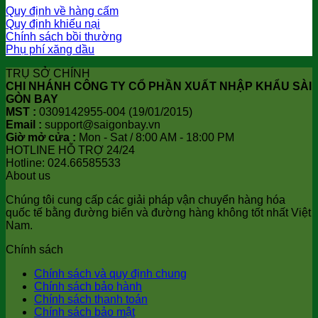
Quy định về hàng cấm
Quy định khiếu nại
Chính sách bồi thường
Phụ phí xăng dầu
TRỤ SỞ CHÍNH
CHI NHÁNH CÔNG TY CỔ PHẦN XUẤT NHẬP KHẨU SÀI
GÒN BAY
MST :
0309142955-004 (19/01/2015)
Email :
support@saigonbay.vn
Giờ mở cửa :
Mon - Sat / 8:00 AM - 18:00 PM
HOTLINE HỖ TRỢ 24/24
Hotline: 024.66585533
About us
Chúng tôi cung cấp các giải pháp vận chuyển hàng hóa
quốc tế bằng đường biển và đường hàng không tốt nhất Việt
Nam.
Chính sách
Chính sách và quy định chung
Chính sách bảo hành
Chính sách thanh toán
Chính sách bảo mật