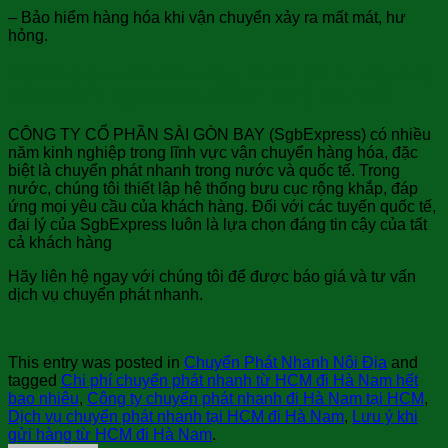
– Bảo hiểm hàng hóa khi vận chuyển xảy ra mất mát, hư
hỏng.
SgbExpress-Sài Gòn Bay là đối tác tin cậy của
mọi doanh nghiệp và khách hàng cá nhân
CÔNG TY CỔ PHẦN SÀI GÒN BAY (SgbExpress) có nhiều
năm kinh nghiệp trong lĩnh vực vận chuyển hàng hóa, đặc
biệt là chuyển phát nhanh trong nước và quốc tế. Trong
nước, chúng tôi thiết lập hệ thống bưu cục rộng khắp, đáp
ứng mọi yêu cầu của khách hàng. Đối với các tuyến quốc tế,
đại lý của SgbExpress luôn là lựa chọn đáng tin cậy của tất
cả khách hàng
Hãy liên hệ ngay với chúng tôi để được báo giá và tư vấn
dịch vụ chuyển phát nhanh.
This entry was posted in
Chuyển Phát Nhanh Nội Địa
and
tagged
Chi phí chuyển phát nhanh từ HCM đi Hà Nam hết
bao nhiêu
,
Công ty chuyển phát nhanh đi Hà Nam tại HCM
,
Dịch vụ chuyển phát nhanh tại HCM đi Hà Nam
,
Lưu ý khi
gửi hàng từ HCM đi Hà Nam
.