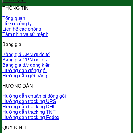
THÔNG TIN
Tổng quan
Hồ sơ công ty
Liên hệ các phòng
Tầm nhìn và sứ mệnh
Bảng giá
Bảng giá CPN quốc tế
Bảng giá CPN nội địa
Bảng giá d/v đóng kiện
Hướng dẫn đóng gói
Hướng dẫn gửi hàng
HƯỚNG DẪN
Hướng dẫn chuẩn bị đóng gói
Hướng dẫn tracking UPS
Hướng dẫn tracking DHL
Hướng dẫn tracking TNT
Hướng dẫn tracking Fedex
QUY ĐỊNH