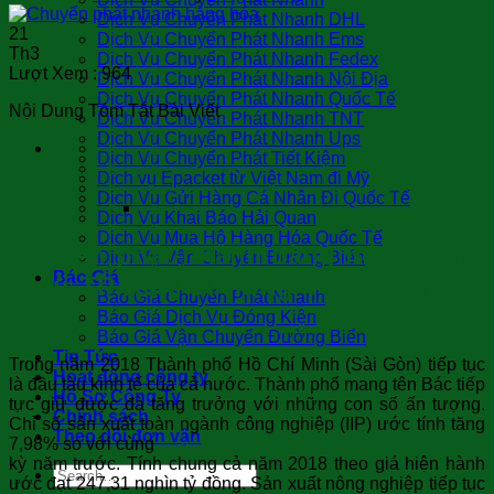
Dịch Vụ Chuyển Phát Nhanh DHL
21
Dịch Vụ Chuyển Phát Nhanh Ems
Th3
Dịch Vụ Chuyển Phát Nhanh Fedex
Lượt Xem :
964
Dịch Vụ Chuyển Phát Nhanh Nội Địa
Dịch Vụ Chuyển Phát Nhanh Quốc Tế
Nội Dung Tóm Tắt Bài Viết
Dịch Vụ Chuyển Phát Nhanh TNT
Dịch Vụ Chuyển Phát Nhanh Ups
Dịch Vụ Chuyển Phát Tiết Kiệm
Dịch vụ Epacket từ Việt Nam đi Mỹ
Dịch Vụ Gửi Hàng Cá Nhân Đi Quốc Tế
Dịch Vụ Khai Báo Hải Quan
Dịch Vụ Mua Hộ Hàng Hóa Quốc Tế
Chuyển phát nhanh hàng hóa chứng
Dịch Vụ Vận Chuyển Đường Biển
Báo Giá
từ từ TP HCM đi Hưng Yên uy tín, giá
Báo Giá Chuyển Phát Nhanh
rẻ
Báo Giá Dịch Vụ Đóng Kiện
Báo Giá Vận Chuyển Đường Biển
Tin Tức
Trong năm 2018 Thành phố Hồ Chí Minh (Sài Gòn) tiếp tục
Hoạt động công ty
là đầu tàu kinh tế của cả nước. Thành phố mang tên Bác tiếp
Hồ Sơ Công Ty
tực giữ được đà tăng trưởng với những con số ấn tượng.
Chính sách
Chỉ số sản xuất toàn ngành công nghiệp (IIP) ước tính tăng
Theo dõi đơn vận
7,98% so với cùng
kỳ năm trước. Tính chung cả năm 2018 theo giá hiện hành
ước đạt 247,31 nghìn tỷ đồng. Sản xuất nông nghiệp tiếp tục