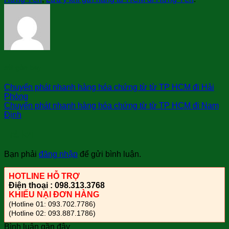
sài gòn bay
Chuyển phát nhanh hàng hóa chứng từ từ TP HCM đi Hải
Phòng
Chuyển phát nhanh hàng hóa chứng từ từ TP HCM đi Nam
Định
Trả lời
Bạn phải
đăng nhập
để gửi bình luận.
HOTLINE HỖ TRỢ
Điện thoại : 098.313.3768
KHIẾU NẠI ĐƠN HÀNG
(Hotline 01: 093.702.7786)
(Hotline 02: 093.887.1786)
Bình luận gần đây