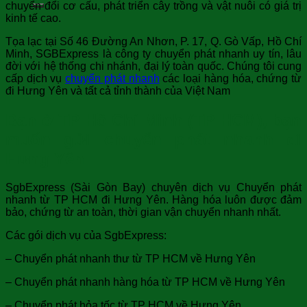
chuyển đổi cơ cấu, phát triển cây trồng và vật nuôi có giá trị
kinh tế cao.
Tọa lạc tại Số 46 Đường An Nhơn, P. 17, Q. Gò Vấp, Hồ Chí
Minh, SGBExpress là công ty chuyển phát nhanh uy tín, lâu
đời với hệ thống chi nhánh, đại lý toàn quốc. Chúng tôi cung
cấp dịch vụ
chuyển phát nhanh
các loại hàng hóa, chứng từ
đi Hưng Yên và tất cả tỉnh thành của Việt Nam
Bạn ở TP Hồ Chí Minh (TP HCM), bạn
muốn gửi chuyển phát nhanh đi
Hưng Yên
SgbExpress (Sài Gòn Bay) chuyên dịch vụ Chuyển phát
nhanh từ TP HCM đi Hưng Yên. Hàng hóa luôn được đảm
bảo, chứng từ an toàn, thời gian vận chuyển nhanh nhất.
Các gói dịch vụ của SgbExpress:
– Chuyển phát nhanh thư từ TP HCM về Hưng Yên
– Chuyển phát nhanh hàng hóa từ TP HCM về Hưng Yên
– Chuyển phát hỏa tốc từ TP HCM về Hưng Yên