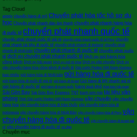
Tag Cloud
Chuyển phát hỏa tốc hồ sơ du
chuyển hàng đi mỹ
amply
học
chuyển phát nhanh hàng hóa
Chuyển phát nhanh dàn âm thanh
chuyển phát nhanh quốc tế
đi quốc tế
chuyển phát nhanh quốc tế giá rẻ
chuyển
chuyển phát nhanh quốc tế đi Peru
phát nhanh tài liệu đi quốc tế
chuyển phát nhanh đi Ireland
chuyển phát
chuyển phát nhanh đi quốc tế
chuyển phát quốc
nhanh đi nhật bản
dịch vụ chuyển phát nhanh quốc tế
tế
Dịch vụ gửi hàng hóa
cồng kềnh
Dịch vụ hải quan
Dịch vụ vận chuyển
Dịch vụ
Dịch vụ mở tờ khai
vận chuyển hàng hóa cồng kềnh đi quốc tê
Giá cước Fedex Việt Nam-Guinea
gửi hàng hóa đi quốc tế
bao nhiêu
gửi hàng hóa đi Nhật bản
Gửi hàng đi Mỹ nhanh giá rẻ
gửi hàng hóa đi quốc tế giá rẻ
gửi hàng đi Israel
gửi hàng đi quốc tế
hàng quá khổ
gửi hàng đi trung quốc
khai báo hải quan
tài liệu văn
Sài Gòn Bay
Sài Gòn Bay Express
TNT
tranh sơn mài
phòng
vận chuyển
vận chuyển
Tính Giá cước Fedex Việt Nam-Guinea
hàng hóa
vận chuyển hàng hóa đi Hàn Quốc
vận chuyển hàng hóa đi
vận
indonesia
vận chuyển hàng hóa đi Nhật Bản
vận chuyển hàng hóa đi Peru
chuyển hàng hóa đi quốc tế
vận chuyển hàng đi israel giá
vận chuyển hàng đi quốc tế
rẻ
xe đạp
Chuyên mục