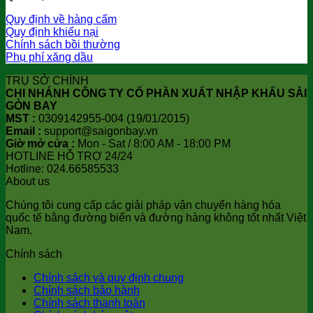
Quy định về hàng cấm
Quy định khiếu nại
Chính sách bồi thường
Phụ phí xăng dầu
TRỤ SỞ CHÍNH
CHI NHÁNH CÔNG TY CỔ PHẦN XUẤT NHẬP KHẨU SÀI
GÒN BAY
MST :
0309142955-004 (19/01/2015)
Email :
support@saigonbay.vn
Giờ mở cửa :
Mon - Sat / 8:00 AM - 18:00 PM
HOTLINE HỖ TRỢ 24/24
Hotline: 024.66585533
About us
Chúng tôi cung cấp các giải pháp vận chuyển hàng hóa
quốc tế bằng đường biển và đường hàng không tốt nhất Việt
Nam.
Chính sách
Chính sách và quy định chung
Chính sách bảo hành
Chính sách thanh toán