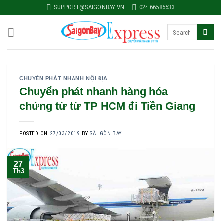
Skip
SUPPORT@SAIGONBAY.VN
024.66585533
to
content
CHUYỂN PHÁT NHANH NỘI ĐỊA
Chuyển phát nhanh hàng hóa
chứng từ từ TP HCM đi Tiền Giang
POSTED ON
27/03/2019
BY
SÀI GÒN BAY
27
Th3