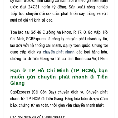
kỳ năm trước. Tính chung cả năm 2018 theo giá hiện hành
ước đạt 247,31 nghìn tỷ đồng. Sản xuất nông nghiệp
tiếp tục chuyển đổi cơ cấu, phát triển cây trồng và vật
nuôi có giá trị kinh tế cao.
Tọa lạc tại Số 46 Đường An Nhơn, P. 17, Q. Gò Vấp, Hồ
Chí Minh, SGBExpress là công ty chuyển phát nhanh uy tín,
lâu đời với hệ thống chi nhánh, đại lý toàn quốc. Chúng tôi
cung cấp dịch vụ
chuyển phát nhanh
các loại hàng hóa,
chứng từ đi Tiền Giang và tất cả tỉnh thành của Việt Nam
Bạn ở TP Hồ Chí Minh (TP HCM), bạn
muốn gửi chuyển phát nhanh đi Tiền
Giang
SgbExpress (Sài Gòn Bay) chuyên dịch vụ Chuyển phát
nhanh từ TP HCM đi Tiền Giang. Hàng hóa luôn được đảm
bảo, chứng từ an toàn, thời gian vận chuyển nhanh nhất.
Các gói dịch vụ của SgbExpress: