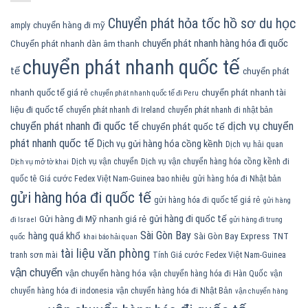
Chuyển phát hỏa tốc hồ sơ du học
chuyển hàng đi mỹ
amply
chuyển phát nhanh hàng hóa đi quốc
Chuyển phát nhanh dàn âm thanh
chuyển phát nhanh quốc tế
tế
chuyển phát
nhanh quốc tế giá rẻ
chuyển phát nhanh tài
chuyển phát nhanh quốc tế đi Peru
liệu đi quốc tế
chuyển phát nhanh đi Ireland
chuyển phát nhanh đi nhật bản
chuyển phát nhanh đi quốc tế
dịch vụ chuyển
chuyển phát quốc tế
phát nhanh quốc tế
Dịch vụ gửi hàng hóa cồng kềnh
Dịch vụ hải quan
Dịch vụ vận chuyển
Dịch vụ vận chuyển hàng hóa cồng kềnh đi
Dịch vụ mở tờ khai
quốc tê
Giá cước Fedex Việt Nam-Guinea bao nhiêu
gửi hàng hóa đi Nhật bản
gửi hàng hóa đi quốc tế
gửi hàng hóa đi quốc tế giá rẻ
gửi hàng
gửi hàng đi quốc tế
Gửi hàng đi Mỹ nhanh giá rẻ
đi Israel
gửi hàng đi trung
Sài Gòn Bay
hàng quá khổ
Sài Gòn Bay Express
TNT
quốc
khai báo hải quan
tài liệu văn phòng
tranh sơn mài
Tính Giá cước Fedex Việt Nam-Guinea
vận chuyển
vận chuyển hàng hóa
vận chuyển hàng hóa đi Hàn Quốc
vận
chuyển hàng hóa đi indonesia
vận chuyển hàng hóa đi Nhật Bản
vận chuyển hàng