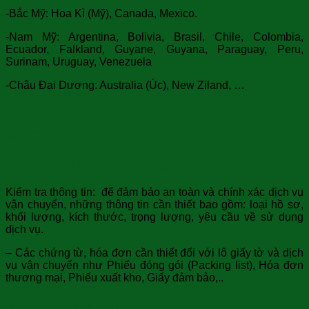
-Bắc Mỹ: Hoa Kì (Mỹ), Canada, Mexico.
-Nam Mỹ: Argentina, Bolivia, Brasil, Chile, Colombia,
Ecuador, Falkland, Guyane, Guyana, Paraguay, Peru,
Surinam, Uruguay, Venezuela
-Châu Đại Dương: Australia (Úc), New Ziland, …
Một số thủ tục chuyển phát nhanh hồ
sơ của SgbExpress
Bước 1: Chuẩn bị gửi giấy tờ
Kiểm tra thông tin: để đảm bảo an toàn và chính xác dịch vụ
vận chuyển, những thông tin cần thiết bao gồm: loại hồ sơ,
khối lượng, kích thước, trọng lượng, yêu cầu về sử dụng
dịch vụ.
– Các chứng từ, hóa đơn cần thiết đối với lô giấy tờ và dịch
vụ vận chuyển như Phiếu đóng gói (Packing list), Hóa đơn
thương mại, Phiếu xuất kho, Giấy đảm bảo,..
Bước 2: Đóng gói hồ sơ: