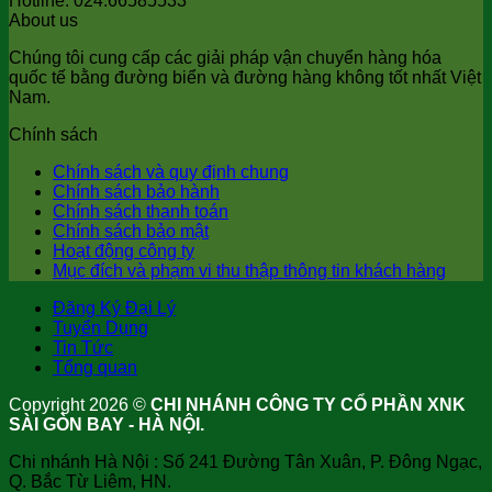
Hotline: 024.66585533
About us
Chúng tôi cung cấp các giải pháp vận chuyển hàng hóa
quốc tế bằng đường biển và đường hàng không tốt nhất Việt
Nam.
Chính sách
Chính sách và quy định chung
Chính sách bảo hành
Chính sách thanh toán
Chính sách bảo mật
Hoạt động công ty
Mục đích và phạm vi thu thập thông tin khách hàng
Đăng Ký Đại Lý
Tuyển Dụng
Tin Tức
Tổng quan
Copyright 2026 ©
CHI NHÁNH CÔNG TY CỔ PHẦN XNK
SÀI GÒN BAY - HÀ NỘI.
Chi nhánh Hà Nội : Số 241 Đường Tân Xuân, P. Đông Ngạc,
Q. Bắc Từ Liêm, HN.