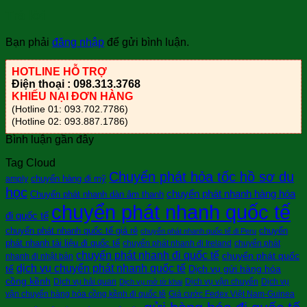
Trả lời
Bạn phải
đăng nhập
để gửi bình luận.
HOTLINE HỖ TRỢ
Điện thoại : 098.313.3768
KHIẾU NẠI ĐƠN HÀNG
(Hotline 01: 093.702.7786)
(Hotline 02: 093.887.1786)
Bình luận gần đây
Tag Cloud
Chuyển phát hỏa tốc hồ sơ du
chuyển hàng đi mỹ
amply
học
chuyển phát nhanh hàng hóa
Chuyển phát nhanh dàn âm thanh
chuyển phát nhanh quốc tế
đi quốc tế
chuyển phát nhanh quốc tế giá rẻ
chuyển
chuyển phát nhanh quốc tế đi Peru
phát nhanh tài liệu đi quốc tế
chuyển phát nhanh đi Ireland
chuyển phát
chuyển phát nhanh đi quốc tế
chuyển phát quốc
nhanh đi nhật bản
dịch vụ chuyển phát nhanh quốc tế
tế
Dịch vụ gửi hàng hóa
cồng kềnh
Dịch vụ hải quan
Dịch vụ vận chuyển
Dịch vụ
Dịch vụ mở tờ khai
vận chuyển hàng hóa cồng kềnh đi quốc tê
Giá cước Fedex Việt Nam-Guinea