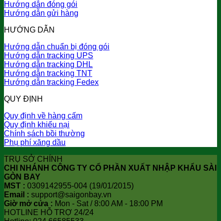
Hướng dẫn đóng gói
Hướng dẫn gửi hàng
HƯỚNG DẪN
Hướng dẫn chuẩn bị đóng gói
Hướng dẫn tracking UPS
Hướng dẫn tracking DHL
Hướng dẫn tracking TNT
Hướng dẫn tracking Fedex
QUY ĐỊNH
Quy định về hàng cấm
Quy định khiếu nại
Chính sách bồi thường
Phụ phí xăng dầu
TRỤ SỞ CHÍNH
CHI NHÁNH CÔNG TY CỔ PHẦN XUẤT NHẬP KHẨU SÀI
GÒN BAY
MST :
0309142955-004 (19/01/2015)
Email :
support@saigonbay.vn
Giờ mở cửa :
Mon - Sat / 8:00 AM - 18:00 PM
HOTLINE HỖ TRỢ 24/24