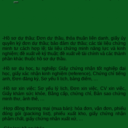
Chúng tôi nhận chuyển phát nhanh
đối với tất cả các loại hồ sơ, chứng
từ:
-Hồ sơ dự thầu: Đơn dự thầu, thỏa thuận liên danh, giấy ủy
quyền ký đơn dự thầu; bảo đảm dự thầu; các tài liệu chứng
minh tư cách hợp lệ; tài liệu chứng minh năng lực và kinh
nghiệm; đề xuất về kỹ thuật; đề xuất về tài chính và các thành
phần khác thuộc hồ sơ dự thầu.
-Hồ sơ du học, tu nghiệp: Giấy chứng nhận tốt nghiệp đại
học, giấy xác nhận kinh nghiệm (reference), Chứng chỉ tiếng
anh, Đơn đăng ký, Sơ yếu lí lịch, bảng điểm, …
-Hồ sơ xin việc: Sơ yếu lý lịch, Đơn xin việc, CV xin việc,
Giấy khám sức khỏe, Bằng cấp, chứng chỉ, Bản sao chứng
minh thư, ảnh thẻ, …
-Hợp đồng thương mại (mua bán): hóa đơn, vận đơn, phiếu
đóng gói (packing list), phiếu xuất kho, giấy chứng nhận
phâm chất, giấy chứng nhận xuất xứ, …