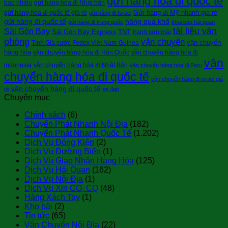
gửi hàng hóa đi quốc tế
bao nhiêu
gửi hàng hóa đi Nhật bản
Gửi hàng đi Mỹ nhanh giá rẻ
gửi hàng hóa đi quốc tế giá rẻ
gửi hàng đi Israel
gửi hàng đi quốc tế
hàng quá khổ
gửi hàng đi trung quốc
khai báo hải quan
tài liệu văn
Sài Gòn Bay
Sài Gòn Bay Express
TNT
tranh sơn mài
phòng
vận chuyển
vận chuyển
Tính Giá cước Fedex Việt Nam-Guinea
hàng hóa
vận chuyển hàng hóa đi Hàn Quốc
vận chuyển hàng hóa đi
vận
indonesia
vận chuyển hàng hóa đi Nhật Bản
vận chuyển hàng hóa đi Peru
chuyển hàng hóa đi quốc tế
vận chuyển hàng đi israel giá
vận chuyển hàng đi quốc tế
rẻ
xe đạp
Chuyên mục
Chính sách
(6)
Chuyển Phát Nhanh Nội Địa
(182)
Chuyển Phát Nhanh Quốc Tế
(1.202)
Dịch Vụ Đóng Kiện
(2)
Dịch Vụ Đường Biển
(1)
Dịch Vụ Giao Nhận Hàng Hóa
(125)
Dịch Vụ Hải Quan
(162)
Dịch Vụ Nội Địa
(1)
Dịch Vụ Xin CO, CQ
(48)
Hàng Xách Tay
(1)
Kho bãi
(2)
Tin tức
(65)
Vận Chuyển Nội Địa
(22)