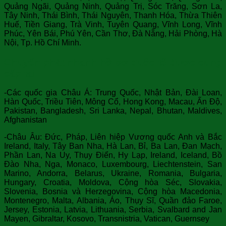
Quảng Ngãi, Quảng Ninh, Quảng Trị, Sóc Trăng, Sơn La,
Tây Ninh, Thái Bình, Thái Nguyên, Thanh Hóa, Thừa Thiên
Huế, Tiền Giang, Trà Vinh, Tuyên Quang, Vĩnh Long, Vĩnh
Phúc, Yên Bái, Phú Yên, Cần Thơ, Đà Nẵng, Hải Phòng, Hà
Nội, Tp. Hồ Chí Minh.
Chuyển phát nhanh hồ sơ quốc tế được cung
cấp tại
-Các quốc gia Châu Á: Trung Quốc, Nhật Bản, Đài Loan,
Hàn Quốc, Triều Tiên, Mông Cổ, Hong Kong, Macau, Ấn Độ,
Pakistan, Bangladesh, Sri Lanka, Nepal, Bhutan, Maldives,
Afghanistan
-Châu Âu: Đức, Pháp, Liên hiệp Vương quốc Anh và Bắc
Ireland, Italy, Tây Ban Nha, Hà Lan, Bỉ, Ba Lan, Đan Mạch,
Phần Lan, Na Uy, Thụy Điển, Hy Lạp, Ireland, Iceland, Bồ
Đào Nha, Nga, Monaco, Luxembourg, Liechtenstein, San
Marino, Andorra, Belarus, Ukraine, Romania, Bulgaria,
Hungary, Croatia, Moldova, Cộng hòa Séc, Slovakia,
Slovenia, Bosnia và Herzegovina, Cộng hòa Macedonia,
Montenegro, Malta, Albania, Áo, Thụy Sĩ, Quần đảo Faroe,
Jersey, Estonia, Latvia, Lithuania, Serbia, Svalbard and Jan
Mayen, Gibraltar, Kosovo, Transnistria, Vatican, Guernsey