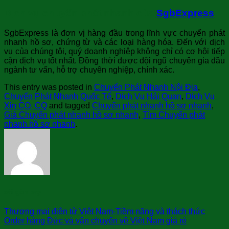
Dịch vụ chuyển phát nhanh của
SgbExpress
SgbExpress là đơn vị hàng đầu trong lĩnh vực chuyển phát
nhanh hồ sơ, chứng từ và các loại hàng hóa. Đến với dịch
vụ của chúng tôi, quý doanh nghiệp không chỉ có cơ hội tiếp
cận dịch vụ tốt nhất. Đồng thời được đội ngũ chuyên gia đầu
ngành tư vấn, hỗ trợ chuyên nghiệp, chính xác.
This entry was posted in
Chuyển Phát Nhanh Nội Địa
,
Chuyển Phát Nhanh Quốc Tế
,
Dịch Vụ Hải Quan
,
Dịch Vụ
Xin CO, CQ
and tagged
Chuyển phát nhanh hồ sơ nhanh
,
Giá Chuyển phát nhanh hồ sơ nhanh
,
Tìm Chuyển phát
nhanh hồ sơ nhanh
.
sài gòn bay
Thương mại điện tử Việt Nam-Tiềm năng và thách thức
Order hàng Đức và vận chuyển về Việt Nam giá rẻ