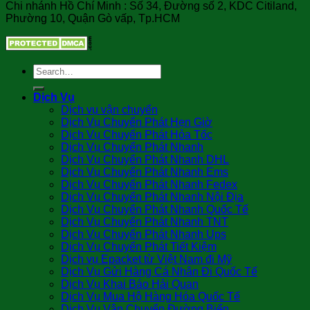
Chi nhánh Hồ Chí Minh : Số 34, Đường số 2, KDC Citiland,
Phường 10, Quận Gò vấp, Tp.HCM
Dịch Vụ
Dịch vụ vận chuyển
Dịch Vụ Chuyển Phát Hẹn Giờ
Dịch Vụ Chuyển Phát Hỏa Tốc
Dịch Vụ Chuyển Phát Nhanh
Dịch Vụ Chuyển Phát Nhanh DHL
Dịch Vụ Chuyển Phát Nhanh Ems
Dịch Vụ Chuyển Phát Nhanh Fedex
Dịch Vụ Chuyển Phát Nhanh Nội Địa
Dịch Vụ Chuyển Phát Nhanh Quốc Tế
Dịch Vụ Chuyển Phát Nhanh TNT
Dịch Vụ Chuyển Phát Nhanh Ups
Dịch Vụ Chuyển Phát Tiết Kiệm
Dịch vụ Epacket từ Việt Nam đi Mỹ
Dịch Vụ Gửi Hàng Cá Nhân Đi Quốc Tế
Dịch Vụ Khai Báo Hải Quan
Dịch Vụ Mua Hộ Hàng Hóa Quốc Tế
Dịch Vụ Vận Chuyển Đường Biển