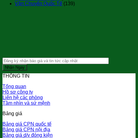
Vận Chuyển Quốc Tế
(139)
THÔNG TIN
Tổng quan
Hồ sơ công ty
Liên hệ các phòng
Tầm nhìn và sứ mệnh
Bảng giá
Bảng giá CPN quốc tế
Bảng giá CPN nội địa
Bảng giá d/v đóng kiện