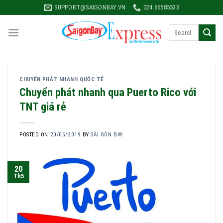
Skip
SUPPORT@SAIGONBAY.VN
024.66585533
to
content
CHUYỂN PHÁT NHANH QUỐC TẾ
Chuyển phát nhanh qua Puerto Rico với
TNT giá rẻ
POSTED ON
20/05/2019
BY
SÀI GÒN BAY
20
Th5