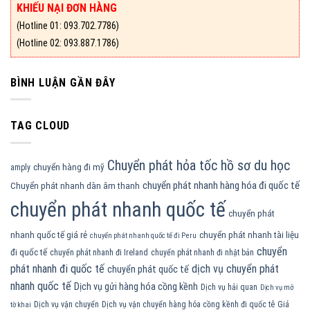
KHIẾU NẠI ĐƠN HÀNG
(Hotline 01: 093.702.7786)
(Hotline 02: 093.887.1786)
BÌNH LUẬN GẦN ĐÂY
TAG CLOUD
Chuyển phát hỏa tốc hồ sơ du học
chuyển hàng đi mỹ
amply
chuyển phát nhanh hàng hóa đi quốc tế
Chuyển phát nhanh dàn âm thanh
chuyển phát nhanh quốc tế
chuyển phát
nhanh quốc tế giá rẻ
chuyển phát nhanh tài liệu
chuyển phát nhanh quốc tế đi Peru
chuyển
đi quốc tế
chuyển phát nhanh đi Ireland
chuyển phát nhanh đi nhật bản
phát nhanh đi quốc tế
dịch vụ chuyển phát
chuyển phát quốc tế
nhanh quốc tế
Dịch vụ gửi hàng hóa cồng kềnh
Dịch vụ hải quan
Dịch vụ mở
Dịch vụ vận chuyển
Dịch vụ vận chuyển hàng hóa cồng kềnh đi quốc tê
Giá
tờ khai