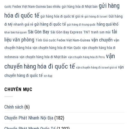
gửi hàng
cước Fedex Việt Nam-Guinea bao nhiêu
gửi hàng hóa đi Nhật bản
hóa đi quốc tế
Gửi hàng
gửi hàng hóa đi quốc tế giá rẻ
gửi hàng đi Israel
gửi hàng đi quốc tế
hàng quá khổ
đi Mỹ nhanh giá rẻ
gửi hàng đi trung quốc
tài
Sài Gòn Bay
Sài Gòn Bay Express
TNT
tranh sơn mài
khai báo hải quan
liệu văn phòng
vận chuyển
vận
Tính Giá cước Fedex Việt Nam-Guinea
chuyển hàng hóa
vận chuyển hàng hóa đi Hàn Quốc
vận chuyển hàng hóa đi
vận
indonesia
vận chuyển hàng hóa đi Nhật Bản
vận chuyển hàng hóa đi Peru
chuyển hàng hóa đi quốc tế
vận
vận chuyển hàng đi israel giá rẻ
chuyển hàng đi quốc tế
xe đạp
CHUYÊN MỤC
Chính sách
(6)
Chuyển Phát Nhanh Nội Địa
(182)
Chuyển Phát Nhanh Quốc Tế
(1.202)