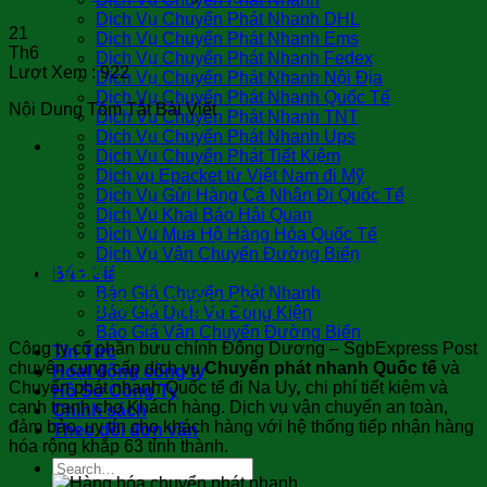
Dịch Vụ Chuyển Phát Nhanh DHL
21
Dịch Vụ Chuyển Phát Nhanh Ems
Th6
Dịch Vụ Chuyển Phát Nhanh Fedex
Lượt Xem :
922
Dịch Vụ Chuyển Phát Nhanh Nội Địa
Dịch Vụ Chuyển Phát Nhanh Quốc Tế
Nội Dung Tóm Tắt Bài Viết
Dịch Vụ Chuyển Phát Nhanh TNT
Dịch Vụ Chuyển Phát Nhanh Ups
Dịch Vụ Chuyển Phát Tiết Kiệm
Dịch vụ Epacket từ Việt Nam đi Mỹ
Dịch Vụ Gửi Hàng Cá Nhân Đi Quốc Tế
Dịch Vụ Khai Báo Hải Quan
Dịch Vụ Mua Hộ Hàng Hóa Quốc Tế
Dịch Vụ Vận Chuyển Đường Biển
Chuyển phát nhanh Quốc tế đi Na Uy
Báo Giá
Báo Giá Chuyển Phát Nhanh
Uy tín giá rẻ hiệu quả
Báo Giá Dịch Vụ Đóng Kiện
Báo Giá Vận Chuyển Đường Biển
Công ty cổ phần bưu chính Đông Dương – SgbExpress Post
Tin Tức
chuyên cung cấp dịch vụ
Chuyển phát nhanh Quốc tế
và
Hoạt động công ty
Chuyển phát nhanh Quốc tế đi Na Uy
,
chi phí tiết kiệm và
Hồ Sơ Công Ty
cạnh tranh cho Khách hàng. Dịch vụ vận chuyển an toàn,
Chính sách
đảm bảo, uy tín cho khách hàng với hệ thống tiếp nhận hàng
Theo dõi đơn vận
hóa rộng khắp 63 tỉnh thành.