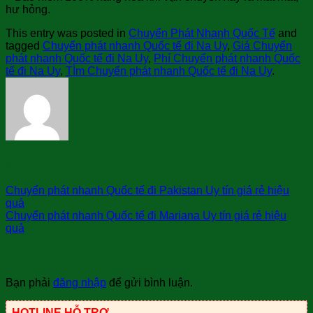
hư hỏng.
This entry was posted in
Chuyển Phát Nhanh Quốc Tế
and
tagged
Chuyển phát nhanh Quốc tế đi Na Uy
,
Giá Chuyển
phát nhanh Quốc tế đi Na Uy
,
Phí Chuyển phát nhanh Quốc
tế đi Na Uy
,
TÌm Chuyển phát nhanh Quốc tế đi Na Uy
.
sài gòn bay
Chuyển phát nhanh Quốc tế đi Pakistan Uy tín giá rẻ hiệu
quả
Chuyển phát nhanh Quốc tế đi Mariana Uy tín giá rẻ hiệu
quả
Trả lời
Bạn phải
đăng nhập
để gửi bình luận.
HOTLINE HỖ TRỢ