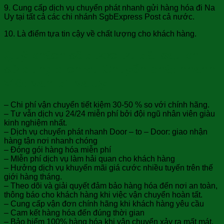
9. Cung cấp dịch vụ chuyển phát nhanh gửi hàng hóa đi Na
Uy tại tất cả các chi nhánh SgbExpress Post cả nước.
10. Là điểm tựa tin cậy về chất lượng cho khách hàng.
Quý khách sẽ được ưu đãi sau khi
sử dụng dịch vụ Chuyển phát nhanh
Việt Nam đi Na Uy :
– Chi phí vận chuyển tiết kiệm 30-50 % so với chính hãng.
– Tư vẫn dịch vụ 24/24 miễn phí bởi đội ngũ nhân viên giàu
kinh nghiệm nhất.
– Dịch vụ chuyển phát nhanh Door – to – Door: giao nhận
hàng tận nơi nhanh chóng
– Đóng gói hàng hóa miễn phí
– MIễn phí dịch vụ làm hải quan cho khách hàng
– Hưởng dịch vụ khuyến mãi giá cước nhiều tuyến trên thế
giới hàng tháng.
– Theo dõi và giải quyết đảm bảo hàng hóa đến nơi an toàn,
thông báo cho khách hàng khi việc vận chuyển hoàn tất.
– Cung cấp vận đơn chính hãng khi khách hàng yêu cầu
– Cam kết hàng hóa đến đúng thời gian
– Bảo hiểm 100% hàng hóa khi vận chuyển xảy ra mất mát,