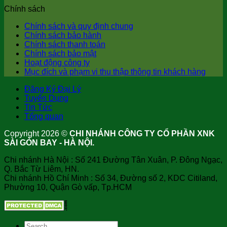
Chính sách
Chính sách và quy định chung
Chính sách bảo hành
Chính sách thanh toán
Chính sách bảo mật
Hoạt động công ty
Mục đích và phạm vi thu thập thông tin khách hàng
Đăng Ký Đại Lý
Tuyển Dụng
Tin Tức
Tổng quan
Copyright 2026 ©
CHI NHÁNH CÔNG TY CỔ PHẦN XNK
SÀI GÒN BAY - HÀ NỘI.
Chi nhánh Hà Nội : Số 241 Đường Tân Xuân, P. Đông Ngạc,
Q. Bắc Từ Liêm, HN.
Chi nhánh Hồ Chí Minh : Số 34, Đường số 2, KDC Citiland,
Phường 10, Quận Gò vấp, Tp.HCM