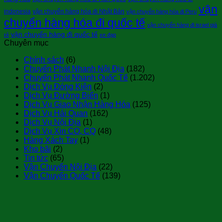
vận
indonesia
vận chuyển hàng hóa đi Nhật Bản
vận chuyển hàng hóa đi Peru
chuyển hàng hóa đi quốc tế
vận chuyển hàng đi israel giá
vận chuyển hàng đi quốc tế
rẻ
xe đạp
Chuyên mục
Chính sách
(6)
Chuyển Phát Nhanh Nội Địa
(182)
Chuyển Phát Nhanh Quốc Tế
(1.202)
Dịch Vụ Đóng Kiện
(2)
Dịch Vụ Đường Biển
(1)
Dịch Vụ Giao Nhận Hàng Hóa
(125)
Dịch Vụ Hải Quan
(162)
Dịch Vụ Nội Địa
(1)
Dịch Vụ Xin CO, CQ
(48)
Hàng Xách Tay
(1)
Kho bãi
(2)
Tin tức
(65)
Vận Chuyển Nội Địa
(22)
Vận Chuyển Quốc Tế
(139)