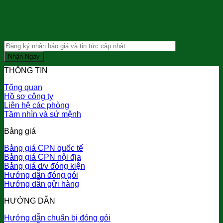
THÔNG TIN
Tổng quan
Hồ sơ công ty
Liên hệ các phòng
Tầm nhìn và sứ mệnh
Bảng giá
Bảng giá CPN quốc tế
Bảng giá CPN nội địa
Bảng giá d/v đóng kiện
Hướng dẫn đóng gói
Hướng dẫn gửi hàng
HƯỚNG DẪN
Hướng dẫn chuẩn bị đóng gói