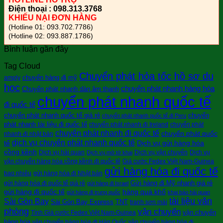
Điện thoại : 098.313.3768
KHIẾU NẠI ĐƠN HÀNG
(Hotline 01: 093.702.7786)
(Hotline 02: 093.887.1786)
Bình luận gần đây
Tag Cloud
Chuyển phát hỏa tốc hồ sơ du
chuyển hàng đi mỹ
amply
học
chuyển phát nhanh hàng hóa
Chuyển phát nhanh dàn âm thanh
chuyển phát nhanh quốc tế
đi quốc tế
chuyển phát nhanh quốc tế giá rẻ
chuyển
chuyển phát nhanh quốc tế đi Peru
phát nhanh tài liệu đi quốc tế
chuyển phát nhanh đi Ireland
chuyển phát
chuyển phát nhanh đi quốc tế
chuyển phát quốc
nhanh đi nhật bản
dịch vụ chuyển phát nhanh quốc tế
tế
Dịch vụ gửi hàng hóa
cồng kềnh
Dịch vụ hải quan
Dịch vụ vận chuyển
Dịch vụ
Dịch vụ mở tờ khai
vận chuyển hàng hóa cồng kềnh đi quốc tê
Giá cước Fedex Việt Nam-Guinea
gửi hàng hóa đi quốc tế
bao nhiêu
gửi hàng hóa đi Nhật bản
Gửi hàng đi Mỹ nhanh giá rẻ
gửi hàng hóa đi quốc tế giá rẻ
gửi hàng đi Israel
gửi hàng đi quốc tế
hàng quá khổ
gửi hàng đi trung quốc
khai báo hải quan
tài liệu văn
Sài Gòn Bay
Sài Gòn Bay Express
TNT
tranh sơn mài
phòng
vận chuyển
vận chuyển
Tính Giá cước Fedex Việt Nam-Guinea
hàng hóa
vận chuyển hàng hóa đi Hàn Quốc
vận chuyển hàng hóa đi