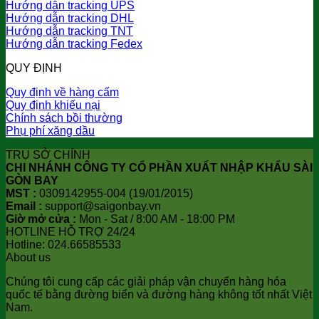
Hướng dẫn tracking UPS
Hướng dẫn tracking DHL
Hướng dẫn tracking TNT
Hướng dẫn tracking Fedex
QUY ĐỊNH
Quy định về hàng cấm
Quy định khiếu nại
Chính sách bồi thường
Phụ phí xăng dầu
TRỤ SỞ CHÍNH
CHI NHÁNH CÔNG TY CỔ PHẦN XUẤT NHẬP KHẨU SÀI
GÒN BAY
MST :
0309142955-004 (19/01/2015)
Email :
support@saigonbay.vn
Giờ mở cửa :
Mon - Sat / 8:00 AM - 18:00 PM
HOTLINE HỖ TRỢ 24/24
Hotline: 024.66585533
About us
Chúng tôi cung cấp các giải pháp vận chuyển hàng hóa
quốc tế bằng đường biển và đường hàng không tốt nhất Việt
Nam.