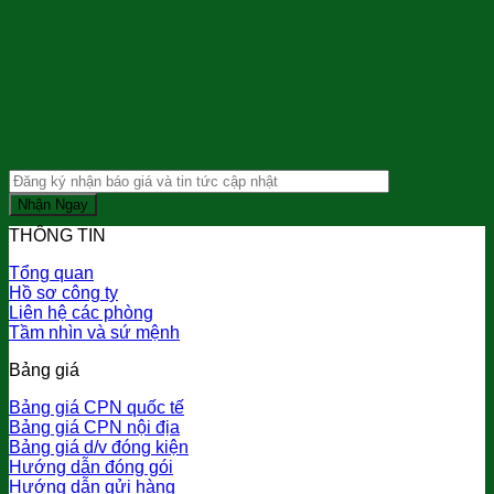
THÔNG TIN
Tổng quan
Hồ sơ công ty
Liên hệ các phòng
Tầm nhìn và sứ mệnh
Bảng giá
Bảng giá CPN quốc tế
Bảng giá CPN nội địa
Bảng giá d/v đóng kiện
Hướng dẫn đóng gói
Hướng dẫn gửi hàng