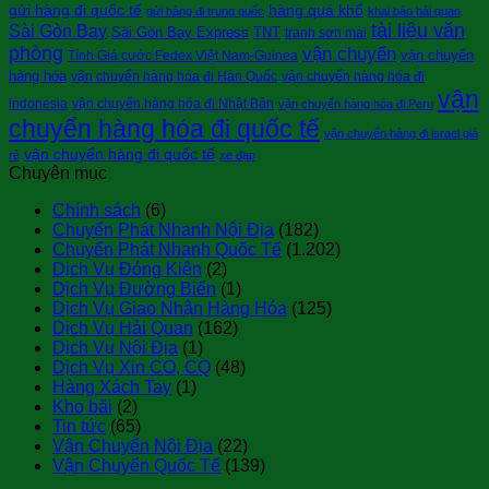
gửi hàng đi quốc tế
hàng quá khổ
gửi hàng đi trung quốc
khai báo hải quan
tài liệu văn
Sài Gòn Bay
Sài Gòn Bay Express
TNT
tranh sơn mài
phòng
vận chuyển
vận chuyển
Tính Giá cước Fedex Việt Nam-Guinea
hàng hóa
vận chuyển hàng hóa đi Hàn Quốc
vận chuyển hàng hóa đi
vận
indonesia
vận chuyển hàng hóa đi Nhật Bản
vận chuyển hàng hóa đi Peru
chuyển hàng hóa đi quốc tế
vận chuyển hàng đi israel giá
vận chuyển hàng đi quốc tế
rẻ
xe đạp
Chuyên mục
Chính sách
(6)
Chuyển Phát Nhanh Nội Địa
(182)
Chuyển Phát Nhanh Quốc Tế
(1.202)
Dịch Vụ Đóng Kiện
(2)
Dịch Vụ Đường Biển
(1)
Dịch Vụ Giao Nhận Hàng Hóa
(125)
Dịch Vụ Hải Quan
(162)
Dịch Vụ Nội Địa
(1)
Dịch Vụ Xin CO, CQ
(48)
Hàng Xách Tay
(1)
Kho bãi
(2)
Tin tức
(65)
Vận Chuyển Nội Địa
(22)
Vận Chuyển Quốc Tế
(139)