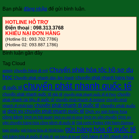
Bạn phải
đăng nhập
để gửi bình luận.
HOTLINE HỖ TRỢ
Điện thoại : 098.313.3768
KHIẾU NẠI ĐƠN HÀNG
(Hotline 01: 093.702.7786)
(Hotline 02: 093.887.1786)
Bình luận gần đây
Tag Cloud
Chuyển phát hỏa tốc hồ sơ du
chuyển hàng đi mỹ
amply
học
chuyển phát nhanh hàng hóa
Chuyển phát nhanh dàn âm thanh
chuyển phát nhanh quốc tế
đi quốc tế
chuyển phát nhanh quốc tế giá rẻ
chuyển
chuyển phát nhanh quốc tế đi Peru
phát nhanh tài liệu đi quốc tế
chuyển phát nhanh đi Ireland
chuyển phát
chuyển phát nhanh đi quốc tế
chuyển phát quốc
nhanh đi nhật bản
dịch vụ chuyển phát nhanh quốc tế
tế
Dịch vụ gửi hàng hóa
cồng kềnh
Dịch vụ hải quan
Dịch vụ vận chuyển
Dịch vụ
Dịch vụ mở tờ khai
vận chuyển hàng hóa cồng kềnh đi quốc tê
Giá cước Fedex Việt Nam-Guinea
gửi hàng hóa đi quốc tế
bao nhiêu
gửi hàng hóa đi Nhật bản
Gửi hàng đi Mỹ nhanh giá rẻ
gửi hàng hóa đi quốc tế giá rẻ
gửi hàng đi Israel