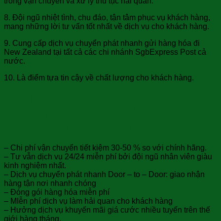
trong vận chuyển và xử lý thủ tục hải quan.
8. Đội ngũ nhiệt tình, chu đáo, tận tâm phục vụ khách hàng,
mang những lời tư vấn tốt nhất về dịch vụ cho khách hàng.
9. Cung cấp dịch vụ chuyển phát nhanh gửi hàng hóa đi
New Zealand tại tất cả các chi nhánh SgbExpress Post cả
nước.
10. Là điểm tựa tin cậy về chất lượng cho khách hàng.
Quý khách sẽ được ưu đãi sau khi
sử dụng dịch vụ Chuyển phát nhanh
Việt Nam đi New Zealand :
– Chi phí vận chuyển tiết kiệm 30-50 % so với chính hãng.
– Tư vẫn dịch vụ 24/24 miễn phí bởi đội ngũ nhân viên giàu
kinh nghiệm nhất.
– Dịch vụ chuyển phát nhanh Door – to – Door: giao nhận
hàng tận nơi nhanh chóng
– Đóng gói hàng hóa miễn phí
– MIễn phí dịch vụ làm hải quan cho khách hàng
– Hưởng dịch vụ khuyến mãi giá cước nhiều tuyến trên thế
giới hàng tháng.