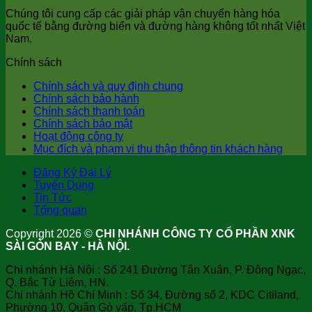
Chúng tôi cung cấp các giải pháp vận chuyển hàng hóa
quốc tế bằng đường biển và đường hàng không tốt nhất Việt
Nam.
Chính sách
Chính sách và quy định chung
Chính sách bảo hành
Chính sách thanh toán
Chính sách bảo mật
Hoạt động công ty
Mục đích và phạm vi thu thập thông tin khách hàng
Đăng Ký Đại Lý
Tuyển Dụng
Tin Tức
Tổng quan
Copyright 2026 ©
CHI NHÁNH CÔNG TY CỔ PHẦN XNK
SÀI GÒN BAY - HÀ NỘI.
Chi nhánh Hà Nội : Số 241 Đường Tân Xuân, P. Đông Ngạc,
Q. Bắc Từ Liêm, HN.
Chi nhánh Hồ Chí Minh : Số 34, Đường số 2, KDC Citiland,
Phường 10, Quận Gò vấp, Tp.HCM