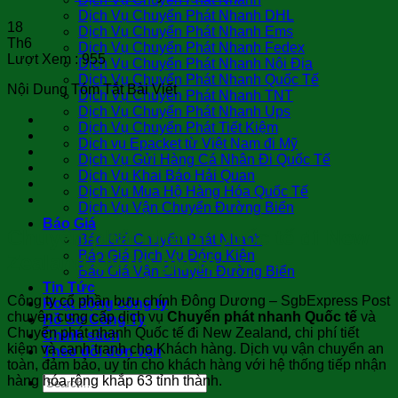
Dịch Vụ Chuyển Phát Nhanh DHL
18
Dịch Vụ Chuyển Phát Nhanh Ems
Th6
Dịch Vụ Chuyển Phát Nhanh Fedex
Lượt Xem :
955
Dịch Vụ Chuyển Phát Nhanh Nội Địa
Dịch Vụ Chuyển Phát Nhanh Quốc Tế
Nội Dung Tóm Tắt Bài Viết
Dịch Vụ Chuyển Phát Nhanh TNT
Dịch Vụ Chuyển Phát Nhanh Ups
Dịch Vụ Chuyển Phát Tiết Kiệm
Dịch vụ Epacket từ Việt Nam đi Mỹ
Dịch Vụ Gửi Hàng Cá Nhân Đi Quốc Tế
Dịch Vụ Khai Báo Hải Quan
Dịch Vụ Mua Hộ Hàng Hóa Quốc Tế
Dịch Vụ Vận Chuyển Đường Biển
Báo Giá
Chuyển phát nhanh Quốc tế đi New
Báo Giá Chuyển Phát Nhanh
Báo Giá Dịch Vụ Đóng Kiện
Zealand Uy tín giá rẻ
Báo Giá Vận Chuyển Đường Biển
Tin Tức
Công ty cổ phần bưu chính Đông Dương – SgbExpress Post
Hoạt động công ty
chuyên cung cấp dịch vụ
Chuyển phát nhanh Quốc tế
và
Hồ Sơ Công Ty
Chuyển phát nhanh Quốc tế đi New Zealand
,
chi phí tiết
Chính sách
kiệm và cạnh tranh cho Khách hàng. Dịch vụ vận chuyển an
Theo dõi đơn vận
toàn, đảm bảo, uy tín cho khách hàng với hệ thống tiếp nhận
hàng hóa rộng khắp 63 tỉnh thành.