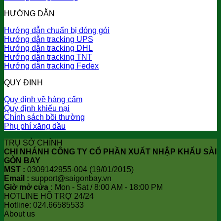
HƯỚNG DẪN
Hướng dẫn chuẩn bị đóng gói
Hướng dẫn tracking UPS
Hướng dẫn tracking DHL
Hướng dẫn tracking TNT
Hướng dẫn tracking Fedex
QUY ĐỊNH
Quy định về hàng cấm
Quy định khiếu nại
Chính sách bồi thường
Phụ phí xăng dầu
TRỤ SỞ CHÍNH
CHI NHÁNH CÔNG TY CỔ PHẦN XUẤT NHẬP KHẨU SÀI
GÒN BAY
MST :
0309142955-004 (19/01/2015)
Email :
support@saigonbay.vn
Giờ mở cửa :
Mon - Sat / 8:00 AM - 18:00 PM
HOTLINE HỖ TRỢ 24/24
Hotline: 024.66585533
About us