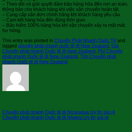
– Theo dõi và giải quyết đảm bảo hàng hóa đến nơi an toàn,
thông báo cho khách hàng khi việc vận chuyển hoàn tất.
– Cung cấp vận đơn chính hãng khi khách hàng yêu cầu
– Cam kết hàng hóa đến đúng thời gian
– Bảo hiểm 100% hàng hóa khi vận chuyển xảy ra mất mát,
hư hỏng.
This entry was posted in
Chuyển Phát Nhanh Quốc Tế
and
tagged
chuyển phát nhanh quốc tế đi New Zealand
,
Giá
Chuyển phát nhanh Quốc tế đi New Zealand
,
Phí Chuyển
phát nhanh Quốc tế đi New Zealand
,
Tìm Chuyển phát
nhanh Quốc tế đi New Zealand
.
sài gòn bay
Chuyển phát nhanh Quốc tế đi Nicaragua Uy tín giá rẻ
Chuyển phát nhanh Quốc tế đi Nigeria Uy tín giá rẻ
Trả lời