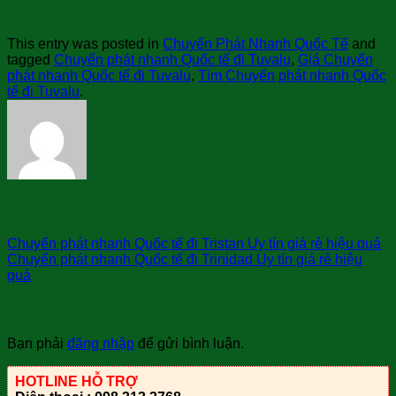
This entry was posted in
Chuyển Phát Nhanh Quốc Tế
and
tagged
Chuyển phát nhanh Quốc tế đi Tuvalu
,
Giá Chuyển
phát nhanh Quốc tế đi Tuvalu
,
Tìm Chuyển phát nhanh Quốc
tế đi Tuvalu
.
sài gòn bay
Chuyển phát nhanh Quốc tế đi Tristan Uy tín giá rẻ hiệu quả
Chuyển phát nhanh Quốc tế đi Trinidad Uy tín giá rẻ hiệu
quả
Trả lời
Bạn phải
đăng nhập
để gửi bình luận.
HOTLINE HỖ TRỢ