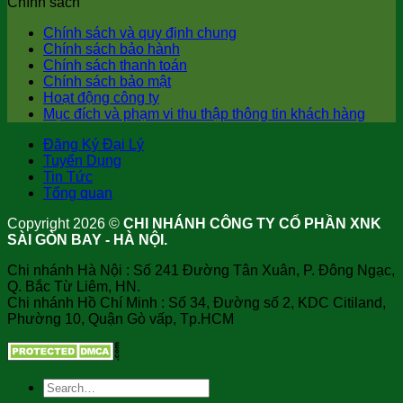
Chính sách
Chính sách và quy định chung
Chính sách bảo hành
Chính sách thanh toán
Chính sách bảo mật
Hoạt động công ty
Mục đích và phạm vi thu thập thông tin khách hàng
Đăng Ký Đại Lý
Tuyển Dụng
Tin Tức
Tổng quan
Copyright 2026 ©
CHI NHÁNH CÔNG TY CỔ PHẦN XNK
SÀI GÒN BAY - HÀ NỘI.
Chi nhánh Hà Nội : Số 241 Đường Tân Xuân, P. Đông Ngạc,
Q. Bắc Từ Liêm, HN.
Chi nhánh Hồ Chí Minh : Số 34, Đường số 2, KDC Citiland,
Phường 10, Quận Gò vấp, Tp.HCM