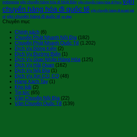
vận
indonesia
vận chuyển hàng hóa đi Nhật Bản
vận chuyển hàng hóa đi Peru
chuyển hàng hóa đi quốc tế
vận chuyển hàng đi israel giá
vận chuyển hàng đi quốc tế
rẻ
xe đạp
Chuyên mục
Chính sách
(6)
Chuyển Phát Nhanh Nội Địa
(182)
Chuyển Phát Nhanh Quốc Tế
(1.202)
Dịch Vụ Đóng Kiện
(2)
Dịch Vụ Đường Biển
(1)
Dịch Vụ Giao Nhận Hàng Hóa
(125)
Dịch Vụ Hải Quan
(162)
Dịch Vụ Nội Địa
(1)
Dịch Vụ Xin CO, CQ
(48)
Hàng Xách Tay
(1)
Kho bãi
(2)
Tin tức
(65)
Vận Chuyển Nội Địa
(22)
Vận Chuyển Quốc Tế
(139)