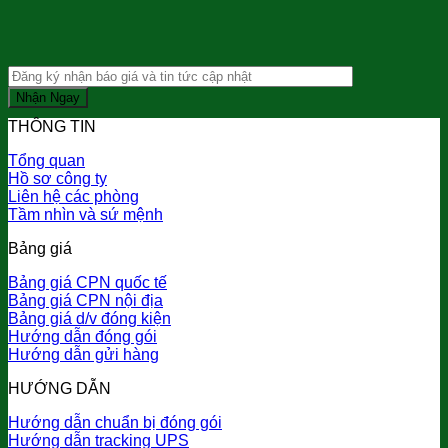
THÔNG TIN
Tổng quan
Hồ sơ công ty
Liên hệ các phòng
Tầm nhìn và sứ mệnh
Bảng giá
Bảng giá CPN quốc tế
Bảng giá CPN nội địa
Bảng giá d/v đóng kiện
Hướng dẫn đóng gói
Hướng dẫn gửi hàng
HƯỚNG DẪN
Hướng dẫn chuẩn bị đóng gói
Hướng dẫn tracking UPS