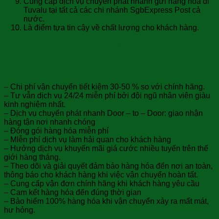
Cung cấp dịch vụ chuyển phát nhanh gửi hàng hóa đi
Tuvalu tại tất cả các chi nhánh SgbExpress Post cả
nước.
Là điểm tựa tin cậy về chất lượng cho khách hàng.
Quý khách sẽ được ưu đãi sau khi sử dụng
dịch vụ Chuyển phát nhanh Việt Nam đi Tuvalu
:
– Chi phí vận chuyển tiết kiệm 30-50 % so với chính hãng.
– Tư vẫn dịch vụ 24/24 miễn phí bởi đội ngũ nhân viên giàu
kinh nghiệm nhất.
– Dịch vụ chuyển phát nhanh Door – to – Door: giao nhận
hàng tận nơi nhanh chóng
– Đóng gói hàng hóa miễn phí
– MIễn phí dịch vụ làm hải quan cho khách hàng
– Hưởng dịch vụ khuyến mãi giá cước nhiều tuyến trên thế
giới hàng tháng.
– Theo dõi và giải quyết đảm bảo hàng hóa đến nơi an toàn,
thông báo cho khách hàng khi việc vận chuyển hoàn tất.
– Cung cấp vận đơn chính hãng khi khách hàng yêu cầu
– Cam kết hàng hóa đến đúng thời gian
– Bảo hiểm 100% hàng hóa khi vận chuyển xảy ra mất mát,
hư hỏng.