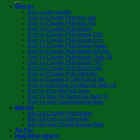
Dịch Vụ
Dịch vụ vận chuyển
Dịch Vụ Chuyển Phát Hẹn Giờ
Dịch Vụ Chuyển Phát Hỏa Tốc
Dịch Vụ Chuyển Phát Nhanh
Dịch Vụ Chuyển Phát Nhanh DHL
Dịch Vụ Chuyển Phát Nhanh Ems
Dịch Vụ Chuyển Phát Nhanh Fedex
Dịch Vụ Chuyển Phát Nhanh Nội Địa
Dịch Vụ Chuyển Phát Nhanh Quốc Tế
Dịch Vụ Chuyển Phát Nhanh TNT
Dịch Vụ Chuyển Phát Nhanh Ups
Dịch Vụ Chuyển Phát Tiết Kiệm
Dịch vụ Epacket từ Việt Nam đi Mỹ
Dịch Vụ Gửi Hàng Cá Nhân Đi Quốc Tế
Dịch Vụ Khai Báo Hải Quan
Dịch Vụ Mua Hộ Hàng Hóa Quốc Tế
Dịch Vụ Vận Chuyển Đường Biển
Báo Giá
Báo Giá Chuyển Phát Nhanh
Báo Giá Dịch Vụ Đóng Kiện
Báo Giá Vận Chuyển Đường Biển
Tin Tức
Hoạt động công ty