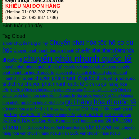
Điện thoại : 098.313.3768
KHIẾU NẠI ĐƠN HÀNG
(Hotline 01: 093.702.7786)
(Hotline 02: 093.887.1786)
Bình luận gần đây
Tag Cloud
Chuyển phát hỏa tốc hồ sơ du
chuyển hàng đi mỹ
amply
học
chuyển phát nhanh hàng hóa
Chuyển phát nhanh dàn âm thanh
chuyển phát nhanh quốc tế
đi quốc tế
chuyển phát nhanh quốc tế giá rẻ
chuyển
chuyển phát nhanh quốc tế đi Peru
phát nhanh tài liệu đi quốc tế
chuyển phát nhanh đi Ireland
chuyển phát
chuyển phát nhanh đi quốc tế
chuyển phát quốc
nhanh đi nhật bản
dịch vụ chuyển phát nhanh quốc tế
tế
Dịch vụ gửi hàng hóa
cồng kềnh
Dịch vụ hải quan
Dịch vụ vận chuyển
Dịch vụ
Dịch vụ mở tờ khai
vận chuyển hàng hóa cồng kềnh đi quốc tê
Giá cước Fedex Việt Nam-Guinea
gửi hàng hóa đi quốc tế
bao nhiêu
gửi hàng hóa đi Nhật bản
Gửi hàng đi Mỹ nhanh giá rẻ
gửi hàng hóa đi quốc tế giá rẻ
gửi hàng đi Israel
gửi hàng đi quốc tế
hàng quá khổ
gửi hàng đi trung quốc
khai báo hải quan
tài liệu văn
Sài Gòn Bay
Sài Gòn Bay Express
TNT
tranh sơn mài
phòng
vận chuyển
vận chuyển
Tính Giá cước Fedex Việt Nam-Guinea
hàng hóa
vận chuyển hàng hóa đi Hàn Quốc
vận chuyển hàng hóa đi