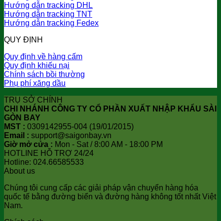
Hướng dẫn tracking DHL
Hướng dẫn tracking TNT
Hướng dẫn tracking Fedex
QUY ĐỊNH
Quy định về hàng cấm
Quy định khiếu nại
Chính sách bồi thường
Phụ phí xăng dầu
TRỤ SỞ CHÍNH
CHI NHÁNH CÔNG TY CỔ PHẦN XUẤT NHẬP KHẨU SÀI
GÒN BAY
MST :
0309142955-004 (19/01/2015)
Email :
support@saigonbay.vn
Giờ mở cửa :
Mon - Sat / 8:00 AM - 18:00 PM
HOTLINE HỖ TRỢ 24/24
Hotline: 024.66585533
About us
Chúng tôi cung cấp các giải pháp vận chuyển hàng hóa
quốc tế bằng đường biển và đường hàng không tốt nhất Việt
Nam.