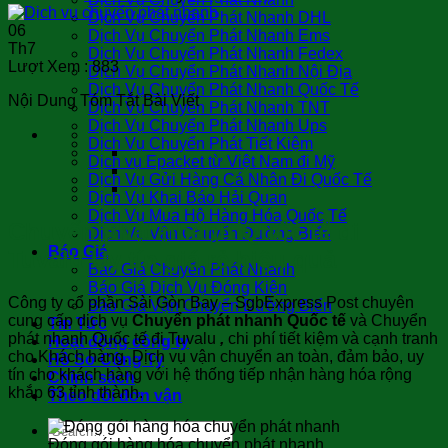
Dịch Vụ Chuyển Phát Nhanh DHL
06
Dịch Vụ Chuyển Phát Nhanh Ems
Th7
Dịch Vụ Chuyển Phát Nhanh Fedex
Lượt Xem :
883
Dịch Vụ Chuyển Phát Nhanh Nội Địa
Dịch Vụ Chuyển Phát Nhanh Quốc Tế
Nội Dung Tóm Tắt Bài Viết
Dịch Vụ Chuyển Phát Nhanh TNT
Dịch Vụ Chuyển Phát Nhanh Ups
Dịch Vụ Chuyển Phát Tiết Kiệm
Dịch vụ Epacket từ Việt Nam đi Mỹ
Dịch Vụ Gửi Hàng Cá Nhân Đi Quốc Tế
Dịch Vụ Khai Báo Hải Quan
Dịch Vụ Mua Hộ Hàng Hóa Quốc Tế
Chuyển phát nhanh Quốc tế đi
Dịch Vụ Vận Chuyển Đường Biển
Báo Giá
Tuvalu Uy tín giá rẻ hiệu quả
Báo Giá Chuyển Phát Nhanh
Báo Giá Dịch Vụ Đóng Kiện
Công ty cổ phần Sài Gòn Bay – SgbExpress Post chuyên
Báo Giá Vận Chuyển Đường Biển
cung cấp dịch vụ
Chuyển phát nhanh Quốc tế
và Chuyển
Tin Tức
phát nhanh Quốc tế đi Tuvalu
,
chi phí tiết kiệm và cạnh tranh
Hoạt động công ty
cho Khách hàng. Dịch vụ vận chuyển an toàn, đảm bảo, uy
Hồ Sơ Công Ty
tín cho khách hàng với hệ thống tiếp nhận hàng hóa rộng
Chính sách
khắp 63 tỉnh thành.
Theo dõi đơn vận
Đóng gói hàng hóa chuyển phát nhanh