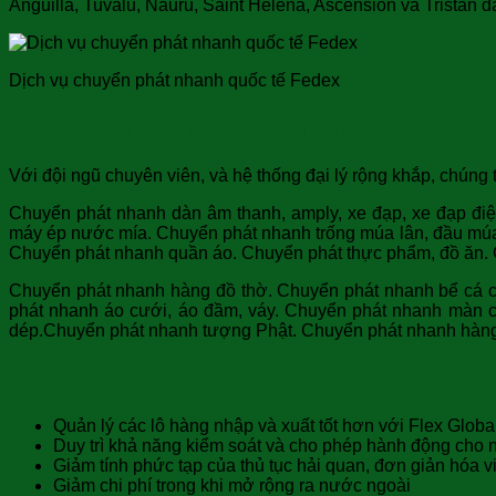
Anguilla, Tuvalu, Nauru, Saint Helena, Ascension và Tristan 
Dịch vụ chuyển phát nhanh quốc tế Fedex
Dịch vụ chuyển phát nhanh SgbExpre
Với đội ngũ chuyên viên, và hệ thống đại lý rộng khắp, chúng t
Chuyển phát nhanh dàn âm thanh, amply, xe đạp, xe đạp đi
máy ép nước mía. Chuyển phát nhanh trống múa lân, đầu múa
Chuyển phát nhanh quần áo. Chuyển phát thực phẩm, đồ ăn.
Chuyển phát nhanh hàng đồ thờ. Chuyển phát nhanh bể cá c
phát nhanh áo cưới, áo đầm, váy. Chuyển phát nhanh màn c
dép.Chuyển phát nhanh tượng Phật. Chuyển phát nhanh hàng
Lợi ích sử dụng dịch vụ chuyển phát
Quản lý các lô hàng nhập và xuất tốt hơn với Flex Globa
Duy trì khả năng kiểm soát và cho phép hành động cho 
Giảm tính phức tạp của thủ tục hải quan, đơn giản hóa v
Giảm chi phí trong khi mở rộng ra nước ngoài