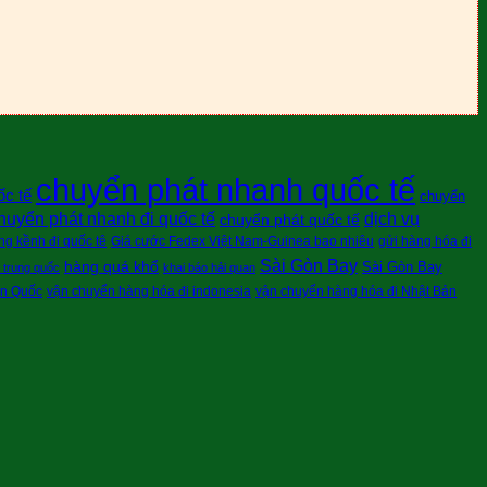
chuyển phát nhanh quốc tế
ốc tế
chuyển
huyển phát nhanh đi quốc tế
dịch vụ
chuyển phát quốc tế
g kềnh đi quốc tê
Giá cước Fedex Việt Nam-Guinea bao nhiêu
gửi hàng hóa đi
Sài Gòn Bay
hàng quá khổ
Sài Gòn Bay
i trung quốc
khai báo hải quan
àn Quốc
vận chuyển hàng hóa đi indonesia
vận chuyển hàng hóa đi Nhật Bản