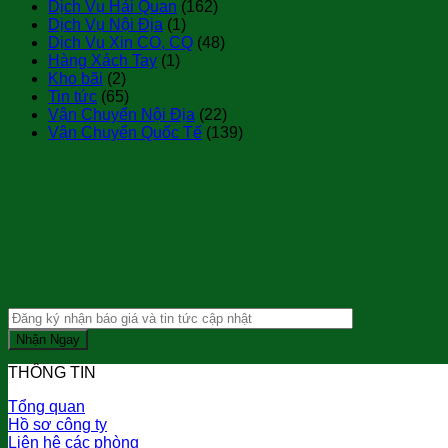
Dịch Vụ Hải Quan
(162)
Dịch Vụ Nội Địa
(1)
Dịch Vụ Xin CO, CQ
(48)
Hàng Xách Tay
(1)
Kho bãi
(2)
Tin tức
(65)
Vận Chuyển Nội Địa
(22)
Vận Chuyển Quốc Tế
(139)
THÔNG TIN
Tổng quan
Hồ sơ công ty
Liên hệ các phòng