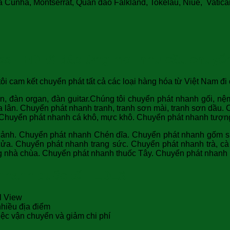
da Cunha, Montserrat, Quần đảo Falkland, Tokelau, Niue, Vatica
ss-FEDEX đáp ứng mọi nhu cầu chuyển
ôi cam kết chuyển phát tất cả các loại hàng hóa từ Việt Nam đi 
ện, đàn organ, đàn guitar.Chúng tôi chuyển phát nhanh gối, 
 lân. Chuyển phát nhanh tranh, tranh sơn mài, tranh sơn dầu.
 Chuyển phát nhanh cá khô, mực khô. Chuyển phát nhanh tượn
ảnh. Chuyển phát nhanh Chén dĩa. Chuyển phát nhanh gốm sứ
ửa. Chuyển phát nhanh trang sức. Chuyển phát nhanh trà, c
 nhà chùa. Chuyển phát nhanh thuốc Tây. Chuyển phát nhanh
 nhanh quốc tế FEDEX
l View
nhiều địa điểm
iệc vận chuyển và giảm chi phí