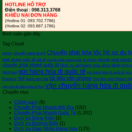
HOTLINE HỖ TRỢ
Điện thoại : 098.313.3768
KHIẾU NẠI ĐƠN HÀNG
(Hotline 01: 093.702.7786)
(Hotline 02: 093.887.1786)
Bình luận gần đây
Tag Cloud
Chuyển phát hỏa tốc hồ sơ du h
chuyển hàng đi mỹ
amply
phát nhanh quốc tế giá rẻ
chuyển phát nhanh tà
chuyển phát nhanh quốc tế đi Peru
chuyển phát nhanh quốc tế
Dịch vụ gửi hàng hóa cồng kềnh
Dịch v
gửi hàng hóa đi quốc tế
Nhật bản
gửi hàng hóa đi quốc tế giá 
tài liệu văn phòng
Express
TNT
tranh sơn mài
Tính Giá cước Fedex Vi
vận chuyển hàng hóa đi quố
vận chuyển hàng hóa đi Peru
Chuyên mục
Chính sách
(6)
Chuyển Phát Nhanh Nội Địa
(182)
Chuyển Phát Nhanh Quốc Tế
(1.202)
Dịch Vụ Đóng Kiện
(2)
Dịch Vụ Đường Biển
(1)
Dịch Vụ Giao Nhận Hàng Hóa
(125)