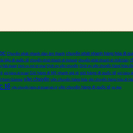
ọc
chuyển phát nhanh hàng hóa đi qu
Chuyển phát nhanh dàn âm thanh
c
i liệu đi quốc tế
chuyển phát nhanh đi Ireland
chuyển phát nhanh đi nhật bản
ụ hải quan
Dịch vụ vận chuyển
Dịch vụ vận chuyển hàng hóa cồn
Dịch vụ mở tờ khai
gửi hàng đi quốc tế
Gửi hàng đi Mỹ nhanh giá rẻ
rẻ
gửi hàng đi Israel
gửi hàng đ
vận chuyển
vận chuyển hàng hóa
ệt Nam-Guinea
vận chuyển hàng hóa đi H
c tế
vận chuyển hàng đi quốc tế
vận chuyển hàng đi israel giá rẻ
xe đạp