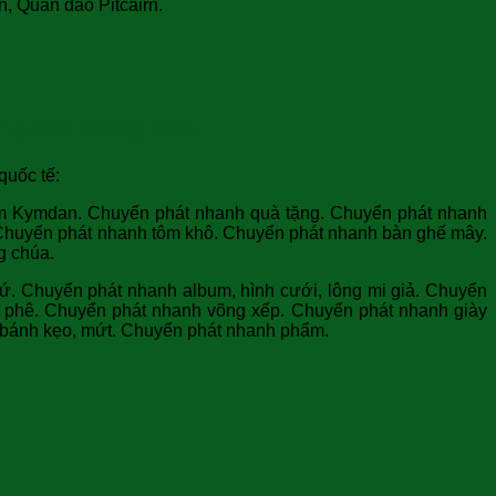
n, Quần đảo Pitcairn.
 phát hàng hóa
quốc tế:
nệm Kymdan. Chuyển phát nhanh quà tặng. Chuyển phát nhanh
 Chuyển phát nhanh tôm khô. Chuyển phát nhanh bàn ghế mây.
g chúa.
. Chuyển phát nhanh album, hình cưới, lông mi giả. Chuyển
à phê. Chuyển phát nhanh võng xếp. Chuyển phát nhanh giày
 bánh kẹo, mứt. Chuyển phát nhanh phẩm.