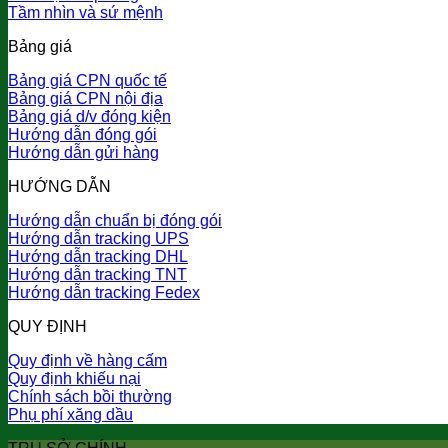
Tầm nhìn và sứ mệnh
Bảng giá
Bảng giá CPN quốc tế
Bảng giá CPN nội địa
Bảng giá d/v đóng kiện
Hướng dẫn đóng gói
Hướng dẫn gửi hàng
HƯỚNG DẪN
Hướng dẫn chuẩn bị đóng gói
Hướng dẫn tracking UPS
Hướng dẫn tracking DHL
Hướng dẫn tracking TNT
Hướng dẫn tracking Fedex
QUY ĐỊNH
Quy định về hàng cấm
Quy định khiếu nại
Chính sách bồi thường
Phụ phí xăng dầu