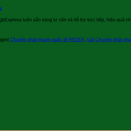
s
-FEDEX
gbExpress luôn sẵn sàng tư vấn và hỗ trợ trực tiếp, hiệu quả nh
gged
Chuyển phát nhanh quốc tế FEDEX
,
Giá Chuyển phát nh