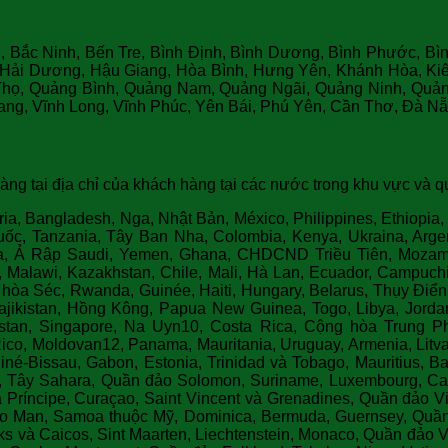
t nhanh quốc tế tại 63 tỉnh thành Việ
u, Bắc Ninh, Bến Tre, Bình Định, Bình Dương, Bình Phước, Bì
, Hải Dương, Hậu Giang, Hòa Bình, Hưng Yên, Khánh Hòa, Kiê
họ, Quảng Bình, Quảng Nam, Quảng Ngãi, Quảng Ninh, Quảng 
ang, Vĩnh Long, Vĩnh Phúc, Yên Bái, Phú Yên, Cần Thơ, Đà Nẵn
và vùng lãnh thổ trên thế giới
àng tại địa chỉ của khách hàng tại các nước trong khu vực và qu
eria, Bangladesh, Nga, Nhật Bản, México, Philippines, Ethiopia
, Tanzania, Tây Ban Nha, Colombia, Kenya, Ukraina, Argent
la, Ả Rập Saudi, Yemen, Ghana, CHDCND Triều Tiên, Mozamb
r, Malawi, Kazakhstan, Chile, Mali, Hà Lan, Ecuador, Campu
g hòa Séc, Rwanda, Guinée, Haiti, Hungary, Belarus, Thụy Điển
Tajikistan, Hồng Kông, Papua New Guinea, Togo, Libya, Jorda
stan, Singapore, Na Uyn10, Costa Rica, Cộng hòa Trung Phi,
co, Moldovan12, Panama, Mauritania, Uruguay, Armenia, Litva
é-Bissau, Gabon, Estonia, Trinidad và Tobago, Mauritius, Bahr
Tây Sahara, Quần đảo Solomon, Suriname, Luxembourg, Cabo 
Príncipe, Curaçao, Saint Vincent và Grenadines, Quần đảo Vir
a, Đảo Man, Samoa thuộc Mỹ, Dominica, Bermuda, Guernsey, Q
ks và Caicos, Sint Maarten, Liechtenstein, Monaco, Quần đảo V