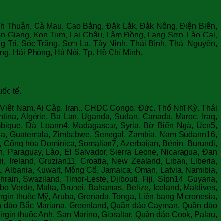
t Nam
nh Thuận, Cà Mau, Cao Bằng, Đắk Lắk, Đắk Nông, Điện Biên,
n Giang, Kon Tum, Lai Châu, Lâm Đồng, Lạng Sơn, Lào Cai,
Trị, Sóc Trăng, Sơn La, Tây Ninh, Thái Bình, Thái Nguyên,
g, Hải Phòng, Hà Nội, Tp. Hồ Chí Minh.
ốc tế.
, Việt Nam, Ai Cập, Iran,, CHDC Congo, Đức, Thổ Nhĩ Kỳ, Thái
ina, Algérie, Ba Lan, Uganda, Sudan, Canada, Maroc, Iraq,
ique, Đài Loann4, Madagascar, Syria, Bờ Biển Ngà, Úcn5,
chia, Guatemala, Zimbabwe, Senegal, Zambia, Nam Sudann16,
, Cộng hòa Dominica, Somalian7, Azerbaijan, Bénin, Burundi,
n, Paraguay, Lào, El Salvador, Sierra Leone, Nicaragua, Đan
 Ireland, Gruzian11, Croatia, New Zealand, Liban, Liberia,
, Albania, Kuwait, Mông Cổ, Jamaica, Oman, Latvia, Namibia,
ain, Swaziland, Timor-Leste, Djibouti, Fiji, Sípn14, Guyana,
Verde, Malta, Brunei, Bahamas, Belize, Iceland, Maldives,
gin thuộc Mỹ, Aruba, Grenada, Tonga, Liên bang Micronesia,
uần đảo Bắc Mariana, Greenland, Quần đảo Cayman, Quần đảo
irgin thuộc Anh, San Marino, Gibraltar, Quần đảo Cook, Palau,