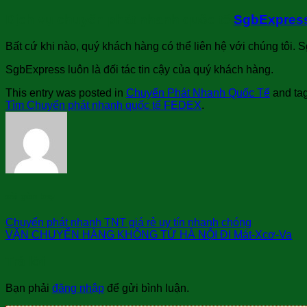
Dịch vụ chuyển phát nhanh quốc tế
SgbExpres
Bất cứ khi nào, quý khách hàng có thể liên hệ với chúng tôi. S
SgbExpress luôn là đối tác tin cậy của quý khách hàng.
This entry was posted in
Chuyển Phát Nhanh Quốc Tế
and ta
Tìm Chuyển phát nhanh quốc tế FEDEX
.
sài gòn bay
Chuyển phát nhanh TNT giá rẻ uy tín nhanh chóng
VẬN CHUYỂN HÀNG KHÔNG TỪ HÀ NỘI ĐI Mát-Xcơ-Va
Trả lời
Bạn phải
đăng nhập
để gửi bình luận.