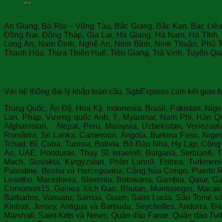
SgbExpress nhận hàng hóa chuyển phá
An Giang, Bà Rịa – Vũng Tàu, Bắc Giang, Bắc Kạn, Bạc Liê
Đồng Nai, Đồng Tháp, Gia Lai, Hà Giang, Hà Nam, Hà Tĩnh
Long An, Nam Định, Nghệ An, Ninh Bình, Ninh Thuận, Phú T
Thanh Hóa, Thừa Thiên Huế, Tiền Giang, Trà Vinh, Tuyên Qu
Và giao tại địa chỉ khách hàng tại các quốc gia 
Với hệ thống đại lý khắp toàn cầu, SgbExpress cam kết giao h
Trung Quốc, Ấn Độ, Hoa Kỳ, Indonesia, Brasil, Pakistan, Nig
Lan, Pháp, Vương quốc Anh, Ý, Myanmar, Nam Phi, Hàn Quốc
Afghanistan, Nepal, Peru, Malaysia, Uzbekistan, Venezue
România, Sri Lanka, Cameroon, Angola, Burkina Faso, Nige
Tchad, Bỉ, Cuba, Tunisia, Bolivia, Bồ Đào Nha, Hy Lạp, Cộn
Áo, UAE, Honduras, Thụy Sĩ, Israeln8, Bulgaria, Serbian6, 
Mạch, Slovakia, Kyrgyzstan, Phần Lann9, Eritrea, Turkmeni
Palestine, Bosna và Hercegovina, Cộng hòa Congo, Puerto Ri
Lesotho, Macedonia, Slovenia, Botswana, Gambia, Qatar, Guin
Comorosn15, Guinea Xích Đạo, Bhutan, Montenegro, Macau, 
Barbados, Vanuatu, Samoa, Guam, Saint Lucia, São Tomé và 
Kiribati, Jersey, Antigua và Barbuda, Seychelles, Andorr
Marshall, Saint Kitts và Nevis, Quần đảo Faroe, Quần đảo Tur