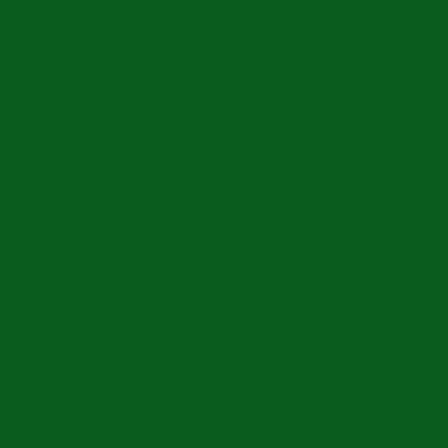
á rẻ uy tín nhanh chóng