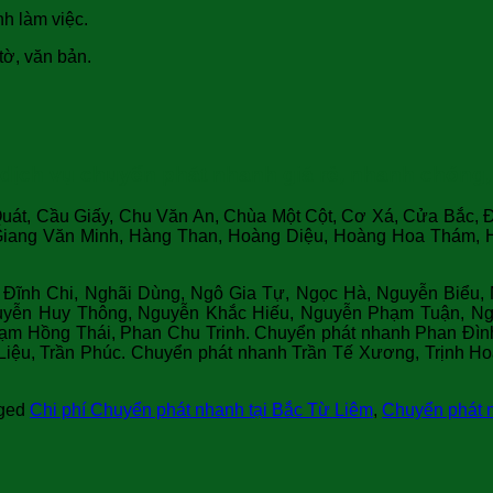
nh làm việc.
tờ, văn bản.
ch vụ chuyển phát nhanh giá rẻ, nhanh chóng, th
uát, Cầu Giấy, Chu Văn An, Chùa Một Cột, Cơ Xá, Cửa Bắc, Đ
iang Văn Minh, Hàng Than, Hoàng Diệu, Hoàng Hoa Thám,
 Đĩnh Chi, Nghãi Dùng, Ngô Gia Tự, Ngọc Hà, Nguyễn Biểu
yễn Huy Thông, Nguyễn Khắc Hiếu, Nguyễn Phạm Tuận, Ngu
Phạm Hồng Thái, Phan Chu Trinh. Chuyển phát nhanh Phan Đìn
iệu, Trần Phúc. Chuyển phát nhanh Trần Tế Xương, Trịnh Ho
gged
Chi phí Chuyển phát nhanh tại Bắc Từ Liêm
,
Chuyển phát 