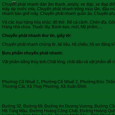
Chuyển phát nhanh dàn âm thanh, amply, xe đạp, xe đạp đi
máy ép nước mía. Chuyển phát nhanh trống múa lân, đầu múa
nhanh bàn ghế mây. Chuyển phát nhanh quần áo. Chuyển phá
Và các loại hàng hóa khác: đồ thờ. Bể cá cảnh. Chén dĩa. Gố
Hàng nhà chùa. Thuốc tây. Bánh kẹo, mứt, Mỹ phẩm,…
Chuyển phát nhanh thư tín, giấy tờ:
Chuyển phát nhanh chứng từ, tài liệu, hộ chiếu, hồ sơ đăng k
Bưu phẩm chuyển phát nhanh:
Vật phẩm bằng thủy tinh.Chất lỏng, chất dầu và vật phẩm dễ c
SgbExpress nhận chuyển phát nhanh tại các p
Phường Cổ Nhuế 1, Phường Cổ Nhuế 2, Phường Đức Thắng,
Thượng Cát, Xã Thụy Phương, Xã Xuân Đỉnh.
SgbExpress Chuyển phát nhanh tại đường phố 
Đường 32, Đường 69, Đường An Dương Vương, Đường Cầu
Hồ Tùng Mậu, Đường Hoàng Công Chất, Đường Hoàng Quốc