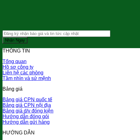
THÔNG TIN
Tổng quan
Hồ sơ công ty
Liên hệ các phòng
Tầm nhìn và sứ mệnh
Bảng giá
Bảng giá CPN quốc tế
Bảng giá CPN nội địa
Bảng giá d/v đóng kiện
Hướng dẫn đóng gói
Hướng dẫn gửi hàng
HƯỚNG DẪN