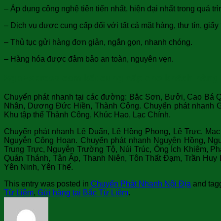
– Áp dụng công nghệ tiên tiến nhất, hiện đại nhất trong quá trì
– Dịch vụ được cung cấp đối với tất cả mặt hàng, thư tín, giấy 
– Thủ tục gửi hàng đơn giản, ngắn gọn, nhanh chóng.
– Hàng hóa được đảm bảo an toàn, nguyên vẹn.
SgbExpress cam kết cung cấp cho khách hàng dị
Chuyển phát nhanh tại các đường: Bắc Sơn, Bưởi, Cao Bá Q
Nhân, Dương Đức Hiền, Thành Công. Chuyển phát nhanh G
Khu tập thể Thành Công, Khúc Hạo, Lạc Chính.
Chuyển phát nhanh Lê Duẩn, Lê Hồng Phong, Lê Trực, Mạc
Nguyễn Công Hoan. Chuyển phát nhanh Nguyên Hồng, Ngu
Trung Trực, Nguyễn Trường Tộ, Núi Trúc, Ông Ích Khiêm, 
Quán Thánh, Tân Ấp, Thanh Niên, Tôn Thất Đạm, Trần Huy L
Yên Ninh, Yên Thế.
This entry was posted in
Chuyển Phát Nhanh Nội Địa
and ta
Từ Liêm
,
Gửi hàng tại Bắc Từ Liêm
.