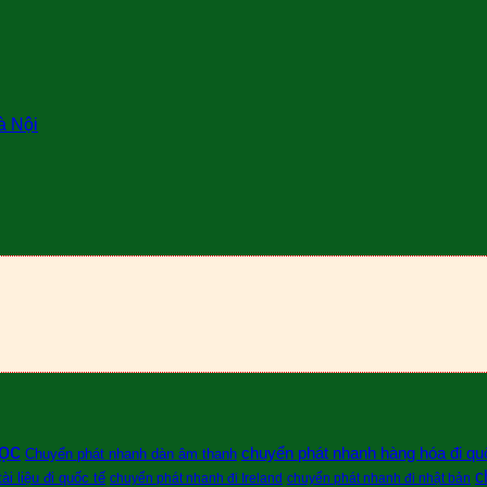
à Nội
ọc
chuyển phát nhanh hàng hóa đi qu
Chuyển phát nhanh dàn âm thanh
c
i liệu đi quốc tế
chuyển phát nhanh đi Ireland
chuyển phát nhanh đi nhật bản