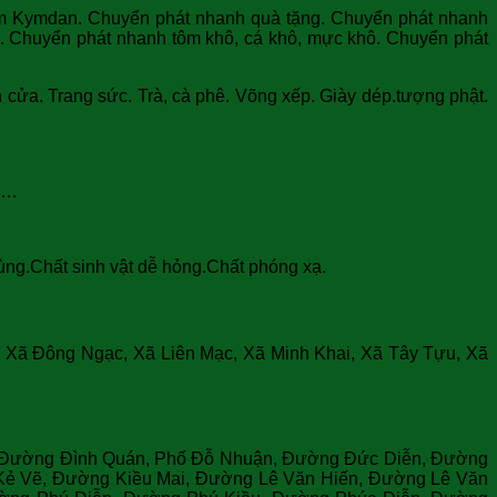
đệm Kymdan. Chuyển phát nhanh quà tặng. Chuyển phát nhanh
u. Chuyển phát nhanh tôm khô, cá khô, mực khô. Chuyển phát
 cửa. Trang sức. Trà, cà phê. Võng xếp. Giày dép.tượng phật.
ăn…
rùng.Chất sinh vật dễ hỏng.Chất phóng xạ.
ã Đông Ngạc, Xã Liên Mạc, Xã Minh Khai, Xã Tây Tựu, Xã
Đường Đình Quán, Phố Đỗ Nhuận, Đường Đức Diễn, Đường
ẻ Vẽ, Đường Kiều Mai, Đường Lê Văn Hiến, Đường Lê Văn