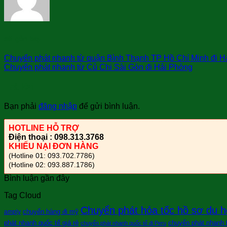
sài gòn bay
Chuyển phát nhanh từ quận Bình Thạnh TP Hồ Chí Minh đi H
Chuyển phát nhanh từ Củ Chi Sài Gòn đi Hải Phòng
Trả lời
Bạn phải
đăng nhập
để gửi bình luận.
HOTLINE HỖ TRỢ
Điện thoại : 098.313.3768
KHIẾU NẠI ĐƠN HÀNG
(Hotline 01: 093.702.7786)
(Hotline 02: 093.887.1786)
Bình luận gần đây
Tag Cloud
Chuyển phát hỏa tốc hồ sơ du h
chuyển hàng đi mỹ
amply
phát nhanh quốc tế giá rẻ
chuyển phát nhanh tà
chuyển phát nhanh quốc tế đi Peru