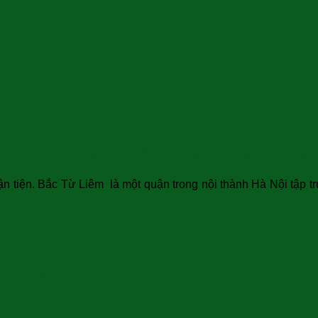
 rẻ uy tín trong thời gian nhanh nhất
ận tiện. Bắc Từ Liêm là một quận trong nội thành Hà Nội tập t
c loại hàng hóa :