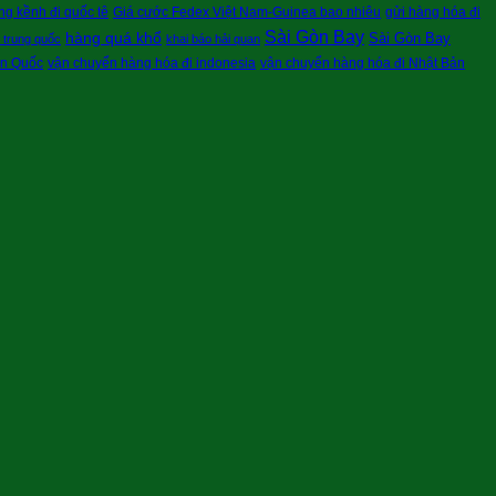
g kềnh đi quốc tê
Giá cước Fedex Việt Nam-Guinea bao nhiêu
gửi hàng hóa đi
Sài Gòn Bay
hàng quá khổ
Sài Gòn Bay
i trung quốc
khai báo hải quan
àn Quốc
vận chuyển hàng hóa đi indonesia
vận chuyển hàng hóa đi Nhật Bản