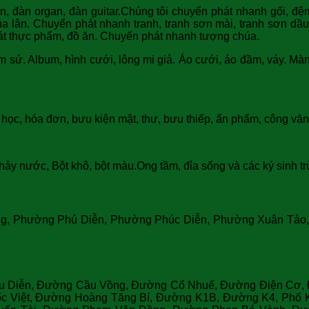
ện, đàn organ, đàn guitar.Chúng tôi chuyển phát nhanh gối, 
 lân. Chuyển phát nhanh tranh, tranh sơn mài, tranh sơn dầ
t thực phẩm, đồ ăn. Chuyển phát nhanh tượng chúa.
m sứ. Album, hình cưới, lông mi giả. Áo cưới, áo đầm, váy. Màn
í học, hóa đơn, bưu kiện mật, thư, bưu thiếp, ấn phẩm, công v
hảy nước, Bột khô, bột màu.Ong tầm, đỉa sống và các ký sinh t
hường trong quận Bắc Từ Liêm:
 Phường Phú Diễn, Phường Phúc Diễn, Phường Xuân Tảo, X
tại quận bắc Từ Liêm:
 Diễn, Đường Cầu Vồng, Đường Cổ Nhuế, Đường Điện Cơ, 
 Việt, Đường Hoàng Tăng Bí, Đường K1B, Đường K4, Phố K