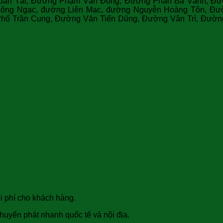
uấn Tài, Đường Phạm Văn Đồng, Đường Phan Bá Vành, Đư
ông Ngạc, đường Liên Mạc, đường Nguyễn Hoàng Tôn, Đườ
hố Trần Cung, Đường Văn Tiến Dũng, Đường Vân Trì, Đườ
chuyển phát nhanh tại Bắc Từ Liêm lin
i Ba Đình của SgbExpress:
hi phí cho khách hàng.
chuyển phát nhanh quốc tế và nội địa.