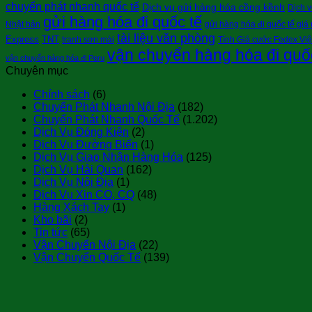
chuyển phát nhanh quốc tế
Dịch vụ gửi hàng hóa cồng kềnh
Dịch v
gửi hàng hóa đi quốc tế
Nhật bản
gửi hàng hóa đi quốc tế giá 
tài liệu văn phòng
Express
TNT
tranh sơn mài
Tính Giá cước Fedex Vi
vận chuyển hàng hóa đi quố
vận chuyển hàng hóa đi Peru
Chuyên mục
Chính sách
(6)
Chuyển Phát Nhanh Nội Địa
(182)
Chuyển Phát Nhanh Quốc Tế
(1.202)
Dịch Vụ Đóng Kiện
(2)
Dịch Vụ Đường Biển
(1)
Dịch Vụ Giao Nhận Hàng Hóa
(125)
Dịch Vụ Hải Quan
(162)
Dịch Vụ Nội Địa
(1)
Dịch Vụ Xin CO, CQ
(48)
Hàng Xách Tay
(1)
Kho bãi
(2)
Tin tức
(65)
Vận Chuyển Nội Địa
(22)
Vận Chuyển Quốc Tế
(139)