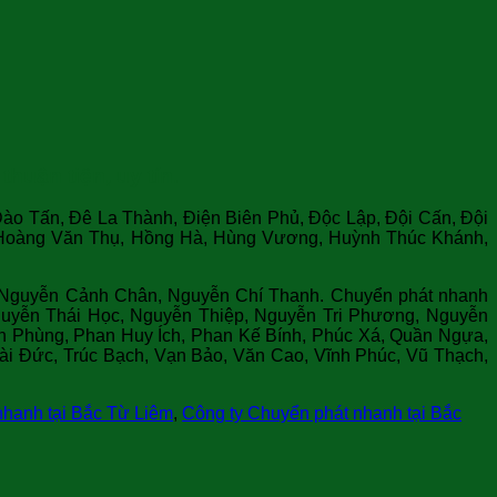
uận tiện, uy tín.
ào Tấn, Đê La Thành, Điện Biên Phủ, Độc Lập, Đội Cấn, Đội
 Hoàng Văn Thụ, Hồng Hà, Hùng Vương, Huỳnh Thúc Khánh,
, Nguyễn Cảnh Chân, Nguyễn Chí Thanh. Chuyển phát nhanh
yễn Thái Học, Nguyễn Thiệp, Nguyễn Tri Phương, Nguyễn
h Phùng, Phan Huy Ích, Phan Kế Bính, Phúc Xá, Quần Ngựa,
ài Đức, Trúc Bạch, Vạn Bảo, Văn Cao, Vĩnh Phúc, Vũ Thạch,
nhanh tại Bắc Từ Liêm
,
Công ty Chuyển phát nhanh tại Bắc