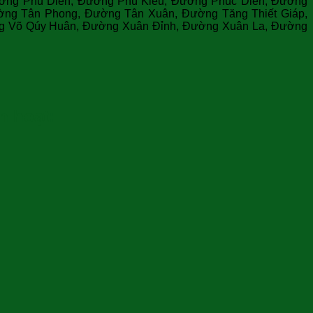
ờng Phú Diễn, Đường Phú Kiều, Đường Phúc Diễn, Đường
ng Tân Phong, Đường Tân Xuân, Đường Tăng Thiết Giáp,
ng Võ Qúy Huân, Đường Xuân Đỉnh, Đường Xuân La, Đường
h hoạt: