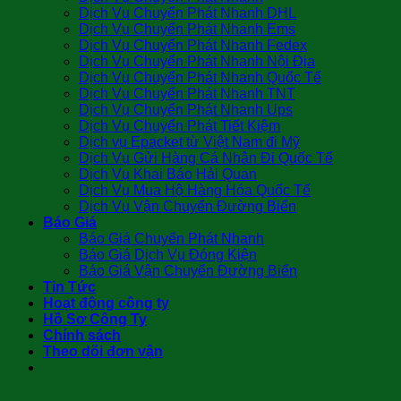
Dịch Vụ Chuyển Phát Nhanh DHL
Dịch Vụ Chuyển Phát Nhanh Ems
Dịch Vụ Chuyển Phát Nhanh Fedex
Dịch Vụ Chuyển Phát Nhanh Nội Địa
Dịch Vụ Chuyển Phát Nhanh Quốc Tế
Dịch Vụ Chuyển Phát Nhanh TNT
Dịch Vụ Chuyển Phát Nhanh Ups
Dịch Vụ Chuyển Phát Tiết Kiệm
Dịch vụ Epacket từ Việt Nam đi Mỹ
Dịch Vụ Gửi Hàng Cá Nhân Đi Quốc Tế
Dịch Vụ Khai Báo Hải Quan
Dịch Vụ Mua Hộ Hàng Hóa Quốc Tế
Dịch Vụ Vận Chuyển Đường Biển
Báo Giá
Báo Giá Chuyển Phát Nhanh
Báo Giá Dịch Vụ Đóng Kiện
Báo Giá Vận Chuyển Đường Biển
Tin Tức
Hoạt động công ty
Hồ Sơ Công Ty
Chính sách
Theo dõi đơn vận