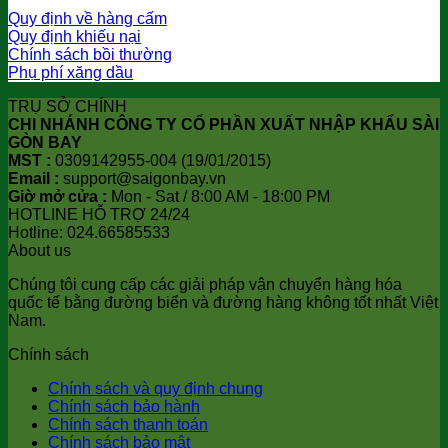
Quy định về hàng cấm
Quy định khiếu nại
Chính sách bồi thường
Phụ phí xăng dầu
TRỤ SỞ CHÍNH
CHI NHÁNH CÔNG TY CỔ PHẦN XUẤT NHẬP KHẨU SÀI
GÒN BAY
MST :
0309142955-004 (19/01/2015)
Email :
support@saigonbay.vn
Giờ mở cửa :
Mon - Sat / 8:00 AM - 18:00 PM
HOTLINE HỖ TRỢ 24/24
Hotline: 024.66585533
About us
Chúng tôi cung cấp các giải pháp vận chuyển hàng hóa
quốc tế bằng đường biển và đường hàng không tốt nhất Việt
Nam.
Chính sách
Chính sách và quy định chung
Chính sách bảo hành
Chính sách thanh toán
Chính sách bảo mật