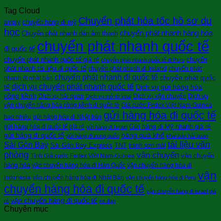
Tag Cloud
Chuyển phát hỏa tốc hồ sơ du
chuyển hàng đi mỹ
amply
học
chuyển phát nhanh hàng hóa
Chuyển phát nhanh dàn âm thanh
chuyển phát nhanh quốc tế
đi quốc tế
chuyển phát nhanh quốc tế giá rẻ
chuyển
chuyển phát nhanh quốc tế đi Peru
phát nhanh tài liệu đi quốc tế
chuyển phát nhanh đi Ireland
chuyển phát
chuyển phát nhanh đi quốc tế
chuyển phát quốc
nhanh đi nhật bản
dịch vụ chuyển phát nhanh quốc tế
tế
Dịch vụ gửi hàng hóa
cồng kềnh
Dịch vụ hải quan
Dịch vụ vận chuyển
Dịch vụ
Dịch vụ mở tờ khai
vận chuyển hàng hóa cồng kềnh đi quốc tê
Giá cước Fedex Việt Nam-Guinea
gửi hàng hóa đi quốc tế
bao nhiêu
gửi hàng hóa đi Nhật bản
Gửi hàng đi Mỹ nhanh giá rẻ
gửi hàng hóa đi quốc tế giá rẻ
gửi hàng đi Israel
gửi hàng đi quốc tế
hàng quá khổ
gửi hàng đi trung quốc
khai báo hải quan
tài liệu văn
Sài Gòn Bay
Sài Gòn Bay Express
TNT
tranh sơn mài
phòng
vận chuyển
vận chuyển
Tính Giá cước Fedex Việt Nam-Guinea
hàng hóa
vận chuyển hàng hóa đi Hàn Quốc
vận chuyển hàng hóa đi
vận
indonesia
vận chuyển hàng hóa đi Nhật Bản
vận chuyển hàng hóa đi Peru
chuyển hàng hóa đi quốc tế
vận chuyển hàng đi israel giá
vận chuyển hàng đi quốc tế
rẻ
xe đạp
Chuyên mục