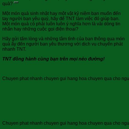
quà?
Một món quà sinh nhật hay một vật kỷ niệm bạn muốn đến
tay người bạn yêu quý, hãy để TNT làm việc đó giúp bạn.
Một món quà có phải luôn luôn ý nghĩa hơn là vài dòng tin
nhắn hay những cuộc gọi điện thoại?
Hãy gửi tấm lòng và những tâm tình của bạn thông qua món
quà ấy đến người bạn yêu thương với dịch vụ chuyển phát
nhanh TNT.
TNT đồng hành cùng bạn trên mọi nẻo đường!
Chuyen phat nhanh chuyen gui hang hoa chuyen qua cho nguoi 
Bạn đang lo lắng điều gì khi chuyển gửi món
quà cho người thân từ Việt Nam qua Hong
Kong?
Chuyen phat nhanh chuyen gui hang hoa chuyen qua cho nguoi 