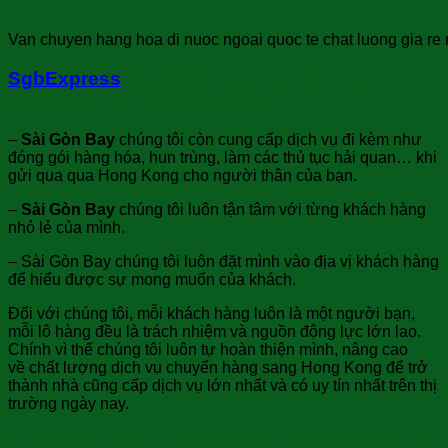
Van chuyen hang hoa di nuoc ngoai quoc te chat luong gia re n
SgbExpress
kết nối bạn đến với dịch vụ
chuyển phát nhanh của TNT:
–
Sài Gòn Bay
chúng tôi còn cung cấp dịch vụ đi kèm như
đóng gói hàng hóa, hun trùng, làm các thủ tục hải quan… khi
gửi qua qua Hong Kong cho người thân của bạn.
–
Sài Gòn Bay
chúng tôi luôn tận tâm với từng khách hàng
nhỏ lẻ của mình.
– Sài Gòn Bay chúng tôi luôn đặt mình vào địa vị khách hàng
để hiểu được sự mong muốn của khách.
Đối với chúng tôi, mỗi khách hàng luôn là một người bạn,
mỗi lô hàng đều là trách nhiệm và nguồn động lực lớn lao.
Chính vì thế chúng tôi luôn tự hoàn thiện mình, nâng cao
về
chất lượng dịch vụ chuyển hàng sang Hong Kong để trở
thành nhà cũng cấp dịch vụ lớn nhất và có uy tín nhất trên thị
trường ngày nay.
Những ưu đãi khi quý khách sử dụng dịch vụ