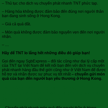
– Thủ tục cho dịch vụ chuyển phát nhanh TNT phức tạp.
– Hàng hóa không được đảm bảo đến đúng nơi người thân
bạn đang sinh sống ở Hong Kong.
– Giá cả quá đắt.
– Món quà không được đảm bảo nguyên vẹn đến nơi người
nhận.
– …
Hãy để TNT lo lắng hết những điều đó giúp bạn!
Gọi đến ngay SgbExpress – đối tác cũng như đại lý cấp một
của TNT tại Việt Nam để kết nối bạn đến với dịch vụ chuyển
phát nhanh hàng đầu thế giới cũng như ở Việt Nam để được
hỗ trợ và nhận được sự phục vụ tốt nhất
–
chuyển gửi món
quà của bạn đến người bạn yêu thương ở Hong Kong.
TNT đồng hành cùng bạn trên mọi hình thức
chuyển phát nhanh món quà đến người thân
đang sinh sống ở Hong Kong:
–
Chuyển phát nhanh món quà đến người thân ở Hong