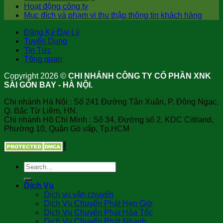
Hoạt động công ty
Mục đích và phạm vi thu thập thông tin khách hàng
Đăng Ký Đại Lý
Tuyển Dụng
Tin Tức
Tổng quan
Copyright 2026 ©
CHI NHÁNH CÔNG TY CỔ PHẦN XNK
SÀI GÒN BAY - HÀ NỘI.
Chi nhánh Hà Nội : Số 241 Đường Tân Xuân, P. Đông Ngạc,
Q. Bắc Từ Liêm, HN.
Chi nhánh Hồ Chí Minh : Số 34, Đường số 2, KDC Citiland,
Phường 10, Quận Gò vấp, Tp.HCM
Dịch Vụ
Dịch vụ vận chuyển
Dịch Vụ Chuyển Phát Hẹn Giờ
Dịch Vụ Chuyển Phát Hỏa Tốc
Dịch Vụ Chuyển Phát Nhanh