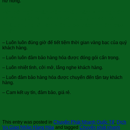
hư hỏng.
Với đội ngũ nhân viên nhiều năm kinh nghiệm,
nhiệt huyết, tận tâm phục vụ quý khách tốt
nhất, chúng tôi làm việc theo trách nhiệm cao
nhất:
– Luôn luôn đúng giờ để tiết tiệm thời gian vàng bạc của quý
khách hàng.
– Luôn luôn đảm bảo hàng hóa được đóng gói cẩn trọng.
– Luôn nhiệt tình, cởi mở, lắng nghe khách hàng.
– Luôn đảm bảo hàng hóa được chuyển đến tận tay khách
hàng.
– Cam kết uy tín, đảm bảo, giá rẻ.
This entry was posted in
Chuyển Phát Nhanh Quốc Tế
,
Dịch
Vụ Giao Nhận Hàng Hóa
and tagged
Chuyển phát nhanh