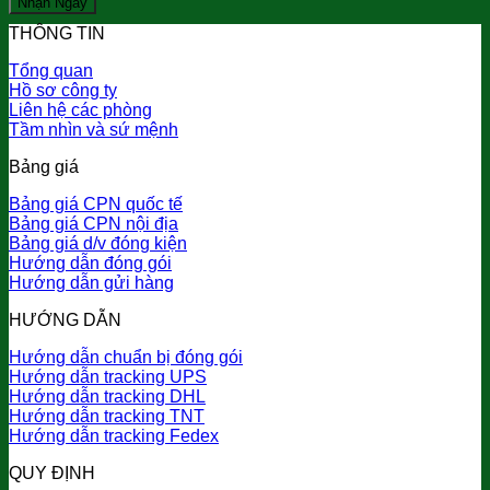
THÔNG TIN
Tổng quan
Hồ sơ công ty
Liên hệ các phòng
Tầm nhìn và sứ mệnh
Bảng giá
Bảng giá CPN quốc tế
Bảng giá CPN nội địa
Bảng giá d/v đóng kiện
Hướng dẫn đóng gói
Hướng dẫn gửi hàng
HƯỚNG DẪN
Hướng dẫn chuẩn bị đóng gói
Hướng dẫn tracking UPS
Hướng dẫn tracking DHL
Hướng dẫn tracking TNT
Hướng dẫn tracking Fedex
QUY ĐỊNH