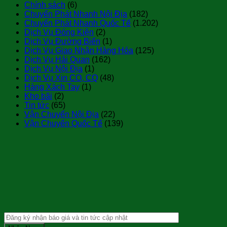
Chính sách
(6)
Chuyển Phát Nhanh Nội Địa
(182)
Chuyển Phát Nhanh Quốc Tế
(1.202)
Dịch Vụ Đóng Kiện
(2)
Dịch Vụ Đường Biển
(1)
Dịch Vụ Giao Nhận Hàng Hóa
(125)
Dịch Vụ Hải Quan
(162)
Dịch Vụ Nội Địa
(1)
Dịch Vụ Xin CO, CQ
(48)
Hàng Xách Tay
(1)
Kho bãi
(2)
Tin tức
(65)
Vận Chuyển Nội Địa
(22)
Vận Chuyển Quốc Tế
(139)