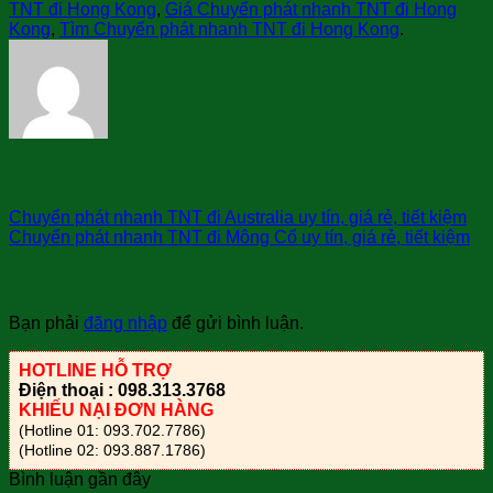
TNT đi Hong Kong
,
Giá Chuyển phát nhanh TNT đi Hong
Kong
,
Tìm Chuyển phát nhanh TNT đi Hong Kong
.
sài gòn bay
Chuyển phát nhanh TNT đi Australia uy tín, giá rẻ, tiết kiệm
Chuyển phát nhanh TNT đi Mông Cổ uy tín, giá rẻ, tiết kiệm
Trả lời
Bạn phải
đăng nhập
để gửi bình luận.
HOTLINE HỖ TRỢ
Điện thoại : 098.313.3768
KHIẾU NẠI ĐƠN HÀNG
(Hotline 01: 093.702.7786)
(Hotline 02: 093.887.1786)
Bình luận gần đây