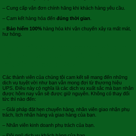
– Cung cấp vận đơn chính hãng khi khách hàng yêu cầu.
– Cam kết hàng hóa đến
đúng thời gian
.
–
Bảo hiểm 100%
hàng hóa khi vận chuyển xảy ra mất mát,
hư hỏng.
3.UPS của SgbExpress cam kết đem
đến cho bạn dịch vụ tốt nhất khi
chuyển đồ sang Gabon:
Các thành viên của chúng tôi cam kết sẽ mang đến những
dịch vụ tuyệt vời như bạn vẫn mong đợi từ thương hiệu
UPS. Điều này có nghĩa là các dịch vụ xuất sắc mà bạn nhận
được hôm nay vẫn sẽ được giữ nguyên. Không có thay đổi
tức thì nào đến:
– Giải pháp đặt hẹn chuyển hàng, nhân viên giao nhận phụ
trách, lịch nhận hàng và giao hàng của bạn.
– Nhân viên kinh doanh phụ trách của bạn.
– Đội ngũ dịch vụ khách hàng của bạn.