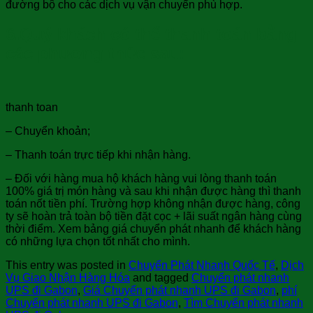
đường bộ cho các dịch vụ vận chuyển phù hợp.
6.Quý khách có thể thanh toán bằng
các phương thức sau:
thanh toan
– Chuyển khoản;
– Thanh toán trực tiếp khi nhận hàng.
– Đối với hàng mua hộ khách hàng vui lòng thanh toán
100% giá trị món hàng và sau khi nhận được hàng thì thanh
toán nốt tiền phí. Trường hợp không nhận được hàng, công
ty sẽ hoàn trả toàn bộ tiền đặt cọc + lãi suất ngân hàng cùng
thời điểm. Xem bảng giá chuyển phát nhanh để khách hàng
có những lựa chọn tốt nhất cho mình.
This entry was posted in
Chuyển Phát Nhanh Quốc Tế
,
Dịch
Vụ Giao Nhận Hàng Hóa
and tagged
Chuyển phát nhanh
UPS đi Gabon
,
Giá Chuyển phát nhanh UPS đi Gabon
,
phí
Chuyển phát nhanh UPS đi Gabon
,
Tìm Chuyển phát nhanh