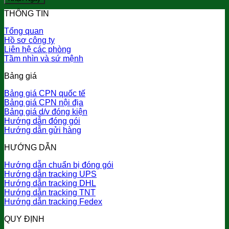
THÔNG TIN
Tổng quan
Hồ sơ công ty
Liên hệ các phòng
Tầm nhìn và sứ mệnh
Bảng giá
Bảng giá CPN quốc tế
Bảng giá CPN nội địa
Bảng giá d/v đóng kiện
Hướng dẫn đóng gói
Hướng dẫn gửi hàng
HƯỚNG DẪN
Hướng dẫn chuẩn bị đóng gói
Hướng dẫn tracking UPS
Hướng dẫn tracking DHL
Hướng dẫn tracking TNT
Hướng dẫn tracking Fedex
QUY ĐỊNH