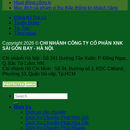
Hoạt động công ty
Mục đích và phạm vi thu thập thông tin khách hàng
Đăng Ký Đại Lý
Tuyển Dụng
Tin Tức
Tổng quan
Copyright 2026 ©
CHI NHÁNH CÔNG TY CỔ PHẦN XNK
SÀI GÒN BAY - HÀ NỘI.
Chi nhánh Hà Nội : Số 241 Đường Tân Xuân, P. Đông Ngạc,
Q. Bắc Từ Liêm, HN.
Chi nhánh Hồ Chí Minh : Số 34, Đường số 2, KDC Citiland,
Phường 10, Quận Gò vấp, Tp.HCM
Dịch Vụ
Dịch vụ vận chuyển
Dịch Vụ Chuyển Phát Hẹn Giờ
Dịch Vụ Chuyển Phát Hỏa Tốc
Dịch Vụ Chuyển Phát Nhanh