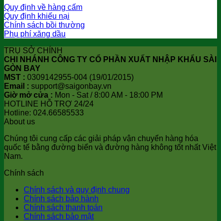
Quy định về hàng cấm
Quy định khiếu nại
Chính sách bồi thường
Phụ phí xăng dầu
TRỤ SỞ CHÍNH
CHI NHÁNH CÔNG TY CỔ PHẦN XUẤT NHẬP KHẨU SÀI
GÒN BAY
MST :
0309142955-004 (19/01/2015)
Email :
support@saigonbay.vn
Giờ mở cửa :
Mon - Sat / 8:00 AM - 18:00 PM
HOTLINE HỖ TRỢ 24/24
Hotline: 024.66585533
About us
Chúng tôi cung cấp các giải pháp vận chuyển hàng hóa
quốc tế bằng đường biển và đường hàng không tốt nhất Việt
Nam.
Chính sách
Chính sách và quy định chung
Chính sách bảo hành
Chính sách thanh toán
Chính sách bảo mật