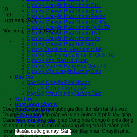
Dịch Vụ Chuyển Phát Nhanh DHL
10
Dịch Vụ Chuyển Phát Nhanh Ems
Th9
Dịch Vụ Chuyển Phát Nhanh Fedex
Lượt Xem :
934
Dịch Vụ Chuyển Phát Nhanh Nội Địa
Dịch Vụ Chuyển Phát Nhanh Quốc Tế
Nội Dung Tóm Tắt Bài Viết
Dịch Vụ Chuyển Phát Nhanh TNT
Dịch Vụ Chuyển Phát Nhanh Ups
Dịch Vụ Chuyển Phát Tiết Kiệm
Dịch vụ Epacket từ Việt Nam đi Mỹ
Dịch Vụ Gửi Hàng Cá Nhân Đi Quốc Tế
Dịch Vụ Khai Báo Hải Quan
Dịch Vụ Mua Hộ Hàng Hóa Quốc Tế
Dịch Vụ Vận Chuyển Đường Biển
Báo Giá
Báo Giá Chuyển Phát Nhanh
Chuyển phát nhanh UPS đi Gabon uy
Báo Giá Dịch Vụ Đóng Kiện
Báo Giá Vận Chuyển Đường Biển
tín, giá rẻ, chất lượng
Tin Tức
Hoạt động công ty
Cộng hòa Gabon là một quốc gia độc lập nằm tại khu vực
Hồ Sơ Công Ty
Trung Phi. Gabon tiếp giáp với vịnh Guinea ở phía tây, giáp
Chính sách
Cameroon ở hướng bắc, giáp Cộng hòa Congo ở phía đông
Theo dõi đơn vận
và nam. Libreville là thủ đô và cũng đồng thời là thành phố
lớn nhất của quốc gia này. Sài Gòn Bay nhận Chuyển phát
nhanh UPS đi Gabon