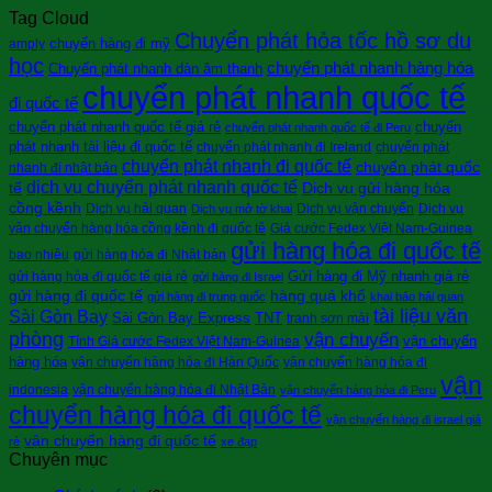
Tag Cloud
Chuyển phát hỏa tốc hồ sơ du
chuyển hàng đi mỹ
amply
học
chuyển phát nhanh hàng hóa
Chuyển phát nhanh dàn âm thanh
chuyển phát nhanh quốc tế
đi quốc tế
chuyển phát nhanh quốc tế giá rẻ
chuyển
chuyển phát nhanh quốc tế đi Peru
phát nhanh tài liệu đi quốc tế
chuyển phát nhanh đi Ireland
chuyển phát
chuyển phát nhanh đi quốc tế
chuyển phát quốc
nhanh đi nhật bản
dịch vụ chuyển phát nhanh quốc tế
tế
Dịch vụ gửi hàng hóa
cồng kềnh
Dịch vụ hải quan
Dịch vụ vận chuyển
Dịch vụ
Dịch vụ mở tờ khai
vận chuyển hàng hóa cồng kềnh đi quốc tê
Giá cước Fedex Việt Nam-Guinea
gửi hàng hóa đi quốc tế
bao nhiêu
gửi hàng hóa đi Nhật bản
Gửi hàng đi Mỹ nhanh giá rẻ
gửi hàng hóa đi quốc tế giá rẻ
gửi hàng đi Israel
gửi hàng đi quốc tế
hàng quá khổ
gửi hàng đi trung quốc
khai báo hải quan
tài liệu văn
Sài Gòn Bay
Sài Gòn Bay Express
TNT
tranh sơn mài
phòng
vận chuyển
vận chuyển
Tính Giá cước Fedex Việt Nam-Guinea
hàng hóa
vận chuyển hàng hóa đi Hàn Quốc
vận chuyển hàng hóa đi
vận
indonesia
vận chuyển hàng hóa đi Nhật Bản
vận chuyển hàng hóa đi Peru
chuyển hàng hóa đi quốc tế
vận chuyển hàng đi israel giá
vận chuyển hàng đi quốc tế
rẻ
xe đạp
Chuyên mục