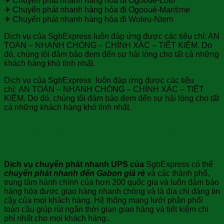
✈ Chuyển phát nhanh hàng hóa đi Ogooué-Lolo
✈ Chuyển phát nhanh hàng hóa đi Ogooué-Maritime
✈ Chuyển phát nhanh hàng hóa đi Woleu-Ntem
Dịch vụ của SgbExpress luôn đáp ứng được các tiêu chí: AN
TOÀN – NHANH CHÓNG – CHÍNH XÁC – TIẾT KIỆM. Do
đó, chúng tôi đảm bảo đem đến sự hài lòng cho tất cả những
khách hàng khó tính nhất.
Dịch vụ của SgbExpress luôn đáp ứng được các tiêu
chí: AN TOÀN – NHANH CHÓNG – CHÍNH XÁC – TIẾT
KIỆM. Do đó, chúng tôi đảm bảo đem đến sự hài lòng cho tất
cả những khách hàng khó tính nhất.
1.Giới thiệu
chuyển phát nhanh UPS
hàng hóa đi Gabon
Dịch vụ chuyển phát nhanh UPS
của
SgbExpress có thể
chuyển phát nhanh đến Gabon giá rẻ
và các thành phố,
trung tâm hành chính của hơn 200 quốc gia và luôn đảm bảo
hàng hóa được giao hàng nhanh chóng và là địa chỉ đáng tin
cậy của mọi khách hàng. Hệ thống mạng lưới phân phối
toàn cầu giúp rút ngắn thời gian giao hàng và tiết kiệm chi
phí nhất cho mọi khách hàng..