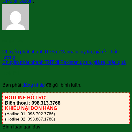
UPS đi Gabon
.
sài gòn bay
Chuyển phát nhanh UPS đi Vanuatu: uy tín, giá rẻ, chất
lượng
Chuyển phát nhanh TNT đi Pakistan uy tín, giá rẻ, hiệu quả
Trả lời
Bạn phải
đăng nhập
để gửi bình luận.
HOTLINE HỖ TRỢ
Điện thoại : 098.313.3768
KHIẾU NẠI ĐƠN HÀNG
(Hotline 01: 093.702.7786)
(Hotline 02: 093.887.1786)
Bình luận gần đây