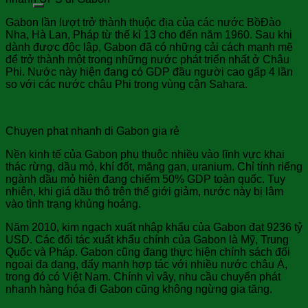
Gabon lần lượt trở thành thuộc địa của các nước BồĐào
Nha, Hà Lan, Pháp từ thế kỉ 13 cho đến năm 1960. Sau khi
dành được độc lập, Gabon đã có những cải cách mạnh mẽ
để trở thành một trong những nước phát triển nhất ở Châu
Phi. Nước này hiện đang có GDP đầu người cao gấp 4 lần
so với các nước châu Phi trong vùng cận Sahara.
Chuyen phat nhanh di Gabon gia rẻ
Nền kinh tế của Gabon phụ thuộc nhiều vào lĩnh vực khai
thác rừng, dầu mỏ, khí đốt, măng gan, uranium. Chỉ tính riếng
ngành dầu mỏ hiện đang chiếm 50% GDP toàn quốc. Tuy
nhiên, khi giá dầu thô trên thế giới giảm, nước này bị lâm
vào tình trạng khủng hoảng.
Năm 2010, kim ngạch xuất nhập khẩu của Gabon đạt 9236 tỷ
USD. Các đối tác xuất khẩu chính của Gabon là Mỹ, Trung
Quốc và Pháp. Gabon cũng đang thực hiện chính sách đối
ngoại đa dạng, đẩy mạnh hợp tác với nhiều nước châu Á,
trong đó có Việt Nam. Chính vì vây, nhu cầu chuyển phát
nhanh hàng hóa đi Gabon cũng không ngừng gia tăng.