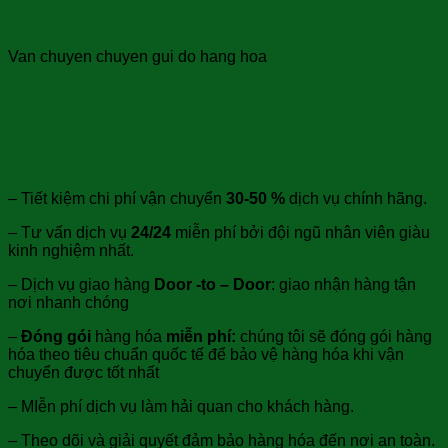
Van chuyen chuyen gui do hang hoa
2.Lợi ích khi sử dụng dịch vụ chuyển
phát nhanh UPS đi Gabon của
SgbExpress:
– Tiết kiệm chi phí vận chuyển
30-50 %
dịch vụ chính hãng.
– Tư vấn dịch vụ
24/24
miễn phí bởi đội ngũ nhân viên giàu
kinh nghiệm nhất.
– Dịch vụ giao hàng
Door -to – Door
: giao nhận hàng tận
nơi nhanh chóng
–
Đóng gói
hàng hóa
miễn phí:
chúng tôi sẽ đóng gói hàng
hóa theo tiêu chuẩn quốc tế để bảo vệ hàng hóa khi vận
chuyển được tốt nhất
– MIễn phí dịch vụ làm hải quan cho khách hàng.
– Theo dõi và giải quyết đảm bảo hàng hóa đến nơi an toàn.