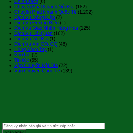
Chính sách
(6)
Chuyển Phát Nhanh Nội Địa
(182)
Chuyển Phát Nhanh Quốc Tế
(1.202)
Dịch Vụ Đóng Kiện
(2)
Dịch Vụ Đường Biển
(1)
Dịch Vụ Giao Nhận Hàng Hóa
(125)
Dịch Vụ Hải Quan
(162)
Dịch Vụ Nội Địa
(1)
Dịch Vụ Xin CO, CQ
(48)
Hàng Xách Tay
(1)
Kho bãi
(2)
Tin tức
(65)
Vận Chuyển Nội Địa
(22)
Vận Chuyển Quốc Tế
(139)