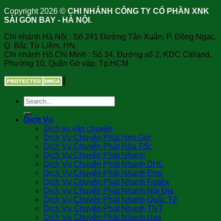
Copyright 2026 ©
CHI NHÁNH CÔNG TY CỔ PHẦN XNK
SÀI GÒN BAY - HÀ NỘI.
Chi nhánh Hà Nội : Số 241 Đường Tân Xuân, P. Đông Ngạc,
Q. Bắc Từ Liêm, HN.
Chi nhánh Hồ Chí Minh : Số 34, Đường số 2, KDC Citiland,
Phường 10, Quận Gò vấp, Tp.HCM
Dịch Vụ
Dịch vụ vận chuyển
Dịch Vụ Chuyển Phát Hẹn Giờ
Dịch Vụ Chuyển Phát Hỏa Tốc
Dịch Vụ Chuyển Phát Nhanh
Dịch Vụ Chuyển Phát Nhanh DHL
Dịch Vụ Chuyển Phát Nhanh Ems
Dịch Vụ Chuyển Phát Nhanh Fedex
Dịch Vụ Chuyển Phát Nhanh Nội Địa
Dịch Vụ Chuyển Phát Nhanh Quốc Tế
Dịch Vụ Chuyển Phát Nhanh TNT
Dịch Vụ Chuyển Phát Nhanh Ups