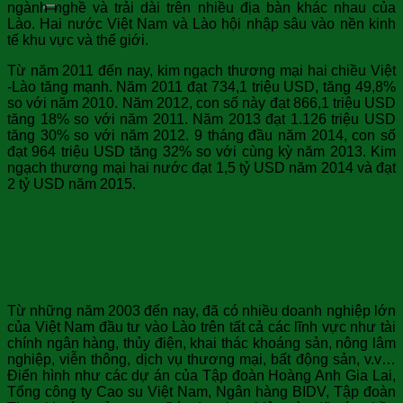
ngành nghề và trải dài trên nhiều địa bàn khác nhau của
Lào. Hai nước Việt Nam và Lào hội nhập sâu vào nền kinh
tế khu vực và thế giới.
Từ năm 2011 đến nay, kim ngạch thương mại hai chiều Việt
-Lào tăng mạnh. Năm 2011 đạt 734,1 triệu USD, tăng 49,8%
so với năm 2010. Năm 2012, con số này đạt 866,1 triệu USD
tăng 18% so với năm 2011. Năm 2013 đạt 1.126 triệu USD
tăng 30% so với năm 2012. 9 tháng đầu năm 2014, con số
đạt 964 triệu USD tăng 32% so với cùng kỳ năm 2013. Kim
ngạch thương mại hai nước đạt 1,5 tỷ USD năm 2014 và đạt
2 tỷ USD năm 2015.
Tình hình phát triển của các doanh
nghiệp Việt Nam tại Lào trong thời
gian gần đây
Từ những năm 2003 đến nay, đã có nhiều doanh nghiệp lớn
của Việt Nam đầu tư vào Lào trên tất cả các lĩnh vực như tài
chính ngân hàng, thủy điện, khai thác khoáng sản, nông lâm
nghiệp, viễn thông, dịch vụ thương mại, bất động sản, v.v…
Điển hình như các dự án của Tập đoàn Hoàng Anh Gia Lai,
Tổng công ty Cao su Việt Nam, Ngân hàng BIDV, Tập đoàn