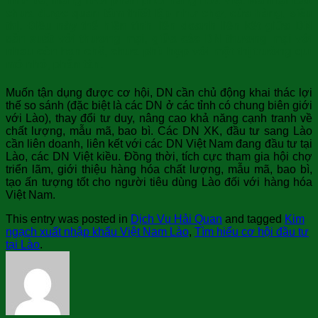
Thứ ba, mạng lưới phân phối hàng hoá Việt Nam tại Lào
chưa được quan tâm thiết lập như chợ, cửa hàng, siêu
thị. Điều này thể hiện tính liên doanh liên kết giữa DN
sản xuất với thương mại, giữa các DN thương mại với
nhau còn hạn chế, chưa phù hợp với một thị trường qui
mô nhỏ, phân tán.
Muốn tận dụng được cơ hội, DN cần chủ động khai thác lợi
thế so sánh (đặc biệt là các DN ở các tỉnh có chung biên giới
với Lào), thay đổi tư duy, nâng cao khả năng cạnh tranh về
chất lượng, mẫu mã, bao bì. Các DN XK, đầu tư sang Lào
cần liên doanh, liên kết với các DN Việt Nam đang đầu tư tại
Lào, các DN Việt kiều. Đồng thời, tích cực tham gia hội chợ
triển lãm, giới thiệu hàng hóa chất lượng, mẫu mã, bao bì,
tạo ấn tượng tốt cho người tiêu dùng Lào đối với hàng hóa
Việt Nam.
This entry was posted in
Dịch Vụ Hải Quan
and tagged
Kim
ngạch xuất nhập khẩu Việt Nam Lào
,
Tìm hiểu cơ hội đầu tư
tại Lào
.