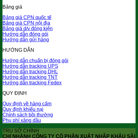
Bảng giá
Bảng giá CPN quốc tế
Bảng giá CPN nội địa
Bảng giá d/v đóng kiện
Hướng dẫn đóng gói
Hướng dẫn gửi hàng
HƯỚNG DẪN
Hướng dẫn chuẩn bị đóng gói
Hướng dẫn tracking UPS
Hướng dẫn tracking DHL
Hướng dẫn tracking TNT
Hướng dẫn tracking Fedex
QUY ĐỊNH
Quy định về hàng cấm
Quy định khiếu nại
Chính sách bồi thường
Phụ phí xăng dầu
TRỤ SỞ CHÍNH
CHI NHÁNH CÔNG TY CỔ PHẦN XUẤT NHẬP KHẨU SÀI