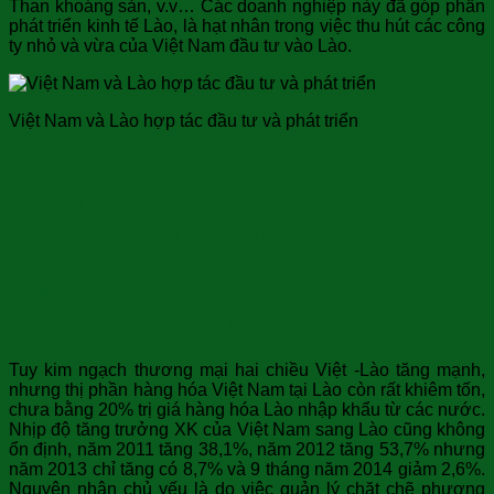
Than khoáng sản, v.v… Các doanh nghiệp này đã góp phần
phát triển kinh tế Lào, là hạt nhân trong việc thu hút các công
ty nhỏ và vừa của Việt Nam đầu tư vào Lào.
Việt Nam và Lào hợp tác đầu tư và phát triển
Nội dung của Hiệp định tự do song
phương Việt – Lào đó là sau khi ký
kết sẽ có hơn 95% mặt hàng sẽ được
xóa bỏ thuế quan. Các doanh nghiệp
Việt Nam được hưởng lợi như thế
nào từ Hiệp định này
Tuy kim ngạch thương mại hai chiều Việt -Lào tăng mạnh,
nhưng thị phần hàng hóa Việt Nam tại Lào còn rất khiêm tốn,
chưa bằng 20% trị giá hàng hóa Lào nhập khẩu từ các nước.
Nhịp độ tăng trưởng XK của Việt Nam sang Lào cũng không
ổn định, năm 2011 tăng 38,1%, năm 2012 tăng 53,7% nhưng
năm 2013 chỉ tăng có 8,7% và 9 tháng năm 2014 giảm 2,6%.
Nguyên nhân chủ yếu là do việc quản lý chặt chẽ phương