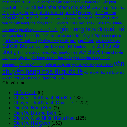
phát nhanh tài liệu đi quốc tế
chuyển phát nhanh đi Ireland
chuyển phát
chuyển phát nhanh đi quốc tế
chuyển phát quốc
nhanh đi nhật bản
dịch vụ chuyển phát nhanh quốc tế
tế
Dịch vụ gửi hàng hóa
cồng kềnh
Dịch vụ hải quan
Dịch vụ vận chuyển
Dịch vụ
Dịch vụ mở tờ khai
vận chuyển hàng hóa cồng kềnh đi quốc tê
Giá cước Fedex Việt Nam-Guinea
gửi hàng hóa đi quốc tế
bao nhiêu
gửi hàng hóa đi Nhật bản
Gửi hàng đi Mỹ nhanh giá rẻ
gửi hàng hóa đi quốc tế giá rẻ
gửi hàng đi Israel
gửi hàng đi quốc tế
hàng quá khổ
gửi hàng đi trung quốc
khai báo hải quan
tài liệu văn
Sài Gòn Bay
Sài Gòn Bay Express
TNT
tranh sơn mài
phòng
vận chuyển
vận chuyển
Tính Giá cước Fedex Việt Nam-Guinea
hàng hóa
vận chuyển hàng hóa đi Hàn Quốc
vận chuyển hàng hóa đi
vận
indonesia
vận chuyển hàng hóa đi Nhật Bản
vận chuyển hàng hóa đi Peru
chuyển hàng hóa đi quốc tế
vận chuyển hàng đi israel giá
vận chuyển hàng đi quốc tế
rẻ
xe đạp
Chuyên mục
Chính sách
(6)
Chuyển Phát Nhanh Nội Địa
(182)
Chuyển Phát Nhanh Quốc Tế
(1.202)
Dịch Vụ Đóng Kiện
(2)
Dịch Vụ Đường Biển
(1)
Dịch Vụ Giao Nhận Hàng Hóa
(125)
Dịch Vụ Hải Quan
(162)