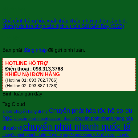
sài gòn bay
Quá cảnh hàng hóa xuất nhập khẩu: những điều cần biết
Năm lý do lựa chọn các dịch vụ của Sài Gòn Bay (SGB)
Trả lời
Bạn phải
đăng nhập
để gửi bình luận.
HOTLINE HỖ TRỢ
Điện thoại : 098.313.3768
KHIẾU NẠI ĐƠN HÀNG
(Hotline 01: 093.702.7786)
(Hotline 02: 093.887.1786)
Bình luận gần đây
Tag Cloud
Chuyển phát hỏa tốc hồ sơ du
chuyển hàng đi mỹ
amply
học
chuyển phát nhanh hàng hóa
Chuyển phát nhanh dàn âm thanh
chuyển phát nhanh quốc tế
đi quốc tế
chuyển phát nhanh quốc tế giá rẻ
chuyển
chuyển phát nhanh quốc tế đi Peru