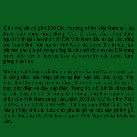
sản phẩm của các doanh nghiệp Việt
Nam phân phối tại Lào không
Đến nay đã có gần 800 DN, thương nhân Việt Nam tại Lào
được cấp phép hoạt động. Các tổ chức của cộng đồng
người Việt tại Lào như Hội DN Việt Nam đầu tư tại Lào, tổng
hội, thành/tỉnh hội người Việt Nam đã được thành lập hầu
hết trên các địa phương cũng là cầu nối tốt cho các DN trong
nước đến với thị trường Lào và vươn tới các nước láng
giềng của Lào.
Những mặt hàng xuất khẩu chủ yếu của Việt Nam sang Lào
là xăng dầu, sắt thép, phương tiện vận tải, phụ tùng, máy
móc, thiết bị dụng cụ phụ tùng, than đá, rau quả, hàng dệt
may, dây điện và dây cáp điện. Trong đó, nổi bật là xăng dầu
và sắt thép, chiếm tỷ trọng lớn trong tổng kim ngạch xuất
khẩu của Việt Nam sang Lào, năm 2011 là 42,4%, năm 2012
là 49%, năm 2013 là 45,58%, 9 tháng năm 2014 là 41,51%.
Hàng nhập khẩu từ Lào chủ yếu là gỗ và các sản phẩm gỗ,
chiếm khoảng 65-70% kim ngạch Việt Nam nhập khẩu từ
Lào.
Doanh nghiệp Việt Nam tại Lào đang gặp phải