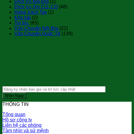
Dịch Vụ Nội Địa
(1)
Dịch Vụ Xin CO, CQ
(48)
Hàng Xách Tay
(1)
Kho bãi
(2)
Tin tức
(65)
Vận Chuyển Nội Địa
(22)
Vận Chuyển Quốc Tế
(139)
THÔNG TIN
Tổng quan
Hồ sơ công ty
Liên hệ các phòng
Tầm nhìn và sứ mệnh