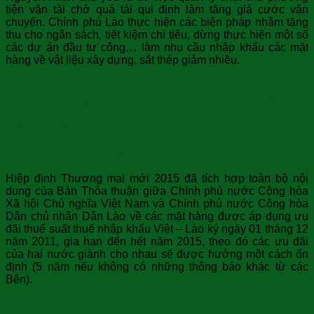
tiện vận tải chở quá tải qui định làm tăng giá cước vận
chuyển. Chính phủ Lào thực hiện các biện pháp nhằm tăng
thu cho ngân sách, tiết kiệm chi tiêu, dừng thực hiện một số
các dự án đầu tư công… làm nhu cầu nhập khẩu các mặt
hàng về vật liệu xây dựng, sắt thép giảm nhiều.
Ngoài ra, do hạ tầng giao thông, thủ tục hành chính tại
các cửa khẩu giữa hai nước chưa thật sự tạo điều kiện
cho lưu thông hàng hóa. Hệ thống phân phối hàng hóa
Việt Nam tại Lào cũng chưa được các DN trong nước
đầu tư thiết lập nên khó cạnh tranh được với hàng hóa
của Thái Lan và Trung Quốc.
Hiệp định Thương mại mới 2015 đã tích hợp toàn bộ nội
dung của Bản Thỏa thuận giữa Chính phủ nước Cộng hòa
Xã hội Chủ nghĩa Việt Nam và Chính phủ nước Cộng hòa
Dân chủ nhân Dân Lào về các mặt hàng được áp dụng ưu
đãi thuế suất thuế nhập khẩu Việt – Lào ký ngày 01 tháng 12
năm 2011, gia hạn đến hết năm 2015, theo đó các ưu đãi
của hai nước giành cho nhau sẽ được hưởng một cách ổn
định (5 năm nếu không có những thông báo khác từ các
Bên).
Người dân Lào có ưa chuộng những