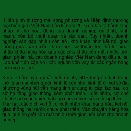
những khó khăn, hạn chế gì, và giải pháp khắc
phục những khó khăn đó
Hiệp định thương mại song phương và Hiệp định thương
mại biên giới Việt Nam-Lào kí năm 2015 đã tạo ra hành lang
pháp lý cho hoạt động của doanh nghiệp ổn định, lành
mạnh, xóa bỏ thuế quan và rào cản. Tuy nhiên, doanh
nghiệp vẫn gặp nhiều cản trở, khó khăn như kết nối giao
thông giữa hai nước chưa thực sự thuận lợi, thủ tục xuất
nhập khẩu hàng hóa qua các cửa khẩu còn mất nhiều thời
gian, phiền hà, các doanh nghiệp Việt Nam đang đầu tư tại
Lào khó tiếp cận với các nguồn vốn vay từ các ngân hàng
thương mại, v.v…
Kinh tế Lào tuy đã phát triển mạnh, GDP tăng ổn định trong
thời gian dài nhưng nền kinh tế còn nhỏ, kinh tế ở một số địa
phương vùng núi vẫn mang tính tự cung tự cấp, lạc hậu, cơ
sở hạ tầng giao thông kém phát triển. Luật pháp, cơ chế
chính sách còn nhiều bất cập chưa được sửa đổi kịp thời.
Thứ hai, các dịch vụ hỗ trợ xuất nhập khẩu hàng hóa, kết nối
giao thông hai nước chưa phát triển. Vận chuyển hàng hóa
qua lại biên giới còn mất nhiều thời gian, tốn kém cho doanh
nghiệp.