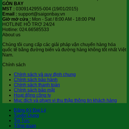
GÒN BAY
MST :
0309142955-004 (19/01/2015)
Email :
support@saigonbay.vn
Giờ mở cửa :
Mon - Sat / 8:00 AM - 18:00 PM
HOTLINE HỖ TRỢ 24/24
Hotline: 024.66585533
About us
Chúng tôi cung cấp các giải pháp vận chuyển hàng hóa
quốc tế bằng đường biển và đường hàng không tốt nhất Việt
Nam.
Chính sách
Chính sách và quy định chung
Chính sách bảo hành
Chính sách thanh toán
Chính sách bảo mật
Hoạt động công ty
Mục đích và phạm vi thu thập thông tin khách hàng
Đăng Ký Đại Lý
Tuyển Dụng
Tin Tức
Tổng quan