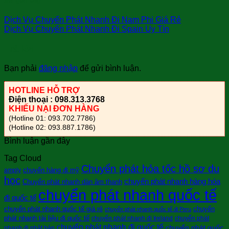
sài gòn bay
Dịch Vụ Chuyển Phát Nhanh Đi Nam Phi Giá Rẻ
Dịch Vụ Chuyển Phát Nhanh Đi Spain Uy Tín
Trả lời
Bạn phải
đăng nhập
để gửi bình luận.
HOTLINE HỖ TRỢ
Điện thoại : 098.313.3768
KHIẾU NẠI ĐƠN HÀNG
(Hotline 01: 093.702.7786)
(Hotline 02: 093.887.1786)
Bình luận gần đây
Tag Cloud
Chuyển phát hỏa tốc hồ sơ du
chuyển hàng đi mỹ
amply
học
chuyển phát nhanh hàng hóa
Chuyển phát nhanh dàn âm thanh
chuyển phát nhanh quốc tế
đi quốc tế
chuyển phát nhanh quốc tế giá rẻ
chuyển
chuyển phát nhanh quốc tế đi Peru
phát nhanh tài liệu đi quốc tế
chuyển phát nhanh đi Ireland
chuyển phát
chuyển phát nhanh đi quốc tế
chuyển phát quốc
nhanh đi nhật bản