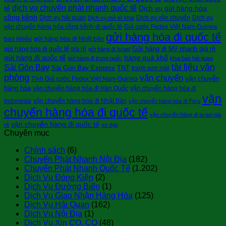
dịch vụ chuyển phát nhanh quốc tế
tế
Dịch vụ gửi hàng hóa
cồng kềnh
Dịch vụ hải quan
Dịch vụ vận chuyển
Dịch vụ
Dịch vụ mở tờ khai
vận chuyển hàng hóa cồng kềnh đi quốc tê
Giá cước Fedex Việt Nam-Guinea
gửi hàng hóa đi quốc tế
bao nhiêu
gửi hàng hóa đi Nhật bản
Gửi hàng đi Mỹ nhanh giá rẻ
gửi hàng hóa đi quốc tế giá rẻ
gửi hàng đi Israel
gửi hàng đi quốc tế
hàng quá khổ
gửi hàng đi trung quốc
khai báo hải quan
tài liệu văn
Sài Gòn Bay
Sài Gòn Bay Express
TNT
tranh sơn mài
phòng
vận chuyển
vận chuyển
Tính Giá cước Fedex Việt Nam-Guinea
hàng hóa
vận chuyển hàng hóa đi Hàn Quốc
vận chuyển hàng hóa đi
vận
indonesia
vận chuyển hàng hóa đi Nhật Bản
vận chuyển hàng hóa đi Peru
chuyển hàng hóa đi quốc tế
vận chuyển hàng đi israel giá
vận chuyển hàng đi quốc tế
rẻ
xe đạp
Chuyên mục
Chính sách
(6)
Chuyển Phát Nhanh Nội Địa
(182)
Chuyển Phát Nhanh Quốc Tế
(1.202)
Dịch Vụ Đóng Kiện
(2)
Dịch Vụ Đường Biển
(1)
Dịch Vụ Giao Nhận Hàng Hóa
(125)
Dịch Vụ Hải Quan
(162)
Dịch Vụ Nội Địa
(1)
Dịch Vụ Xin CO, CQ
(48)