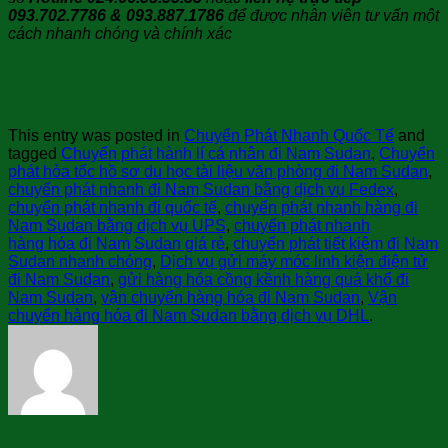
093.702.7786 & 093.887.1786
để được nhân viên tư vấn một
cách nhanh chóng và chính xác
This entry was posted in
Chuyển Phát Nhanh Quốc Tế
and
tagged
Chuyển phát hành lí cá nhân đi Nam Sudan
,
Chuyển
phát hỏa tốc hồ sơ du học tài liệu văn phòng đi Nam Sudan
,
chuyển phát nhanh đi Nam Sudan bằng dịch vụ Fedex
,
chuyển phát nhanh đi quốc tế
,
chuyển phát nhanh hàng đi
Nam Sudan bằng dịch vụ UPS
,
chuyển phát nhanh
hàng hóa đi Nam Sudan giá rẻ
,
chuyển phát tiết kiệm đi Nam
Sudan nhanh chóng
,
Dịch vụ gửi máy móc linh kiện điện tử
đi Nam Sudan
,
gửi hàng hóa cồng kềnh hàng quá khổ đi
Nam Sudan
,
vận chuyển hàng hóa đi Nam Sudan
,
Vận
chuyển hàng hóa đi Nam Sudan bằng dịch vụ DHL
.