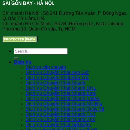
SÀI GÒN BAY - HÀ NỘI.
Chi nhánh Hà Nội : Số 241 Đường Tân Xuân, P. Đông Ngạc,
Q. Bắc Từ Liêm, HN.
Chi nhánh Hồ Chí Minh : Số 34, Đường số 2, KDC Citiland,
Phường 10, Quận Gò vấp, Tp.HCM
Dịch Vụ
Dịch vụ vận chuyển
Dịch Vụ Chuyển Phát Hẹn Giờ
Dịch Vụ Chuyển Phát Hỏa Tốc
Dịch Vụ Chuyển Phát Nhanh
Dịch Vụ Chuyển Phát Nhanh DHL
Dịch Vụ Chuyển Phát Nhanh Ems
Dịch Vụ Chuyển Phát Nhanh Fedex
Dịch Vụ Chuyển Phát Nhanh Nội Địa
Dịch Vụ Chuyển Phát Nhanh Quốc Tế
Dịch Vụ Chuyển Phát Nhanh TNT
Dịch Vụ Chuyển Phát Nhanh Ups
Dịch Vụ Chuyển Phát Tiết Kiệm
Dịch vụ Epacket từ Việt Nam đi Mỹ