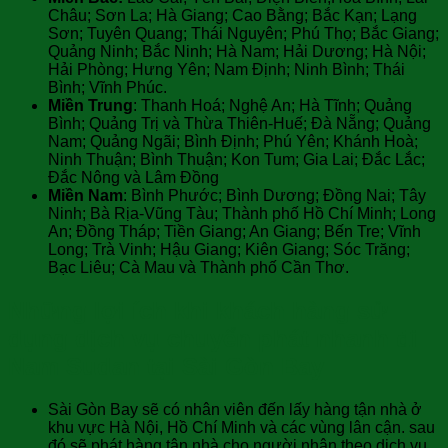
Châu; Sơn La; Hà Giang; Cao Bằng; Bắc Kạn; Lạng
Sơn; Tuyên Quang; Thái Nguyên; Phú Thọ; Bắc Giang;
Quảng Ninh; Bắc Ninh; Hà Nam; Hải Dương; Hà Nội;
Hải Phòng; Hưng Yên; Nam Định; Ninh Bình; Thái
Bình; Vĩnh Phúc.
Miền Trung
: Thanh Hoá; Nghệ An; Hà Tĩnh; Quảng
Bình; Quảng Trị và Thừa Thiên-Huế; Đà Nẵng; Quảng
Nam; Quảng Ngãi; Bình Định; Phú Yên; Khánh Hoà;
Ninh Thuận; Bình Thuận; Kon Tum; Gia Lai; Đắc Lắc;
Đắc Nông và Lâm Đồng
Miền Nam
: Bình Phước; Bình Dương; Đồng Nai; Tây
Ninh; Bà Rịa-Vũng Tàu; Thành phố Hồ Chí Minh; Long
An; Đồng Tháp; Tiền Giang; An Giang; Bến Tre; Vĩnh
Long; Trà Vinh; Hậu Giang; Kiên Giang; Sóc Trăng;
Bạc Liêu; Cà Mau và Thành phố Cần Thơ.
Những lợi ích khi khách hàng sử
dụng dịch vụ chuyển phát nhanh đi
Nam Sudan tại Sài Gòn Bay
Sài Gòn Bay sẽ có nhân viên đến lấy hàng tận nhà ở
khu vực Hà Nội, Hồ Chí Minh và các vùng lân cận. sau
đó sẽ phát hàng tận nhà cho người nhận theo dịch vụ