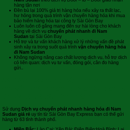
hàng tận nơi
Đền bù lại 100% giá trị hàng hóa nếu xảy ra thất lạc,
hư hỏng trong quá trình vận chuyển hàng hóa khi mua
bảo hiểm hàng hóa tại công ty Sài Gòn Bay
Luôn luôn cố gắng mang đến sự hài lòng cho khách
hàng về dịch vụ
chuyển phát nhanh đi Nam
Sudan
tại Sài Gòn Bay
Hỗ trợ và tư vấn khách hàng xử lý những vấn đề phát
sinh xảy ra trong suốt quá trình
vận chuyển hàng hóa
đi Nam Sudan
Không ngừng nâng cao chất lượng dịch vụ, hỗ trợ dịch
có liên quan: dịch vụ tư vấn, đóng gói, cân đo hàng
gửi..
Sài Gòn Bay cung cấp dịch vụ
chuyển phát nhanh đi Nam Sudan uy
tín tới tất cả các tỉnh thành
Sử dụng
Dịch vụ chuyển phát nhanh hàng hóa đi Nam
Sudan giá rẻ
uy tín từ Sài Gòn Bay Express bạn có thể gửi
hàng từ 63 tỉnh thành phố.
Miền Bắc:
Lào Cai; Yên Bái; Điện Biên;Hoà Bình; Lai