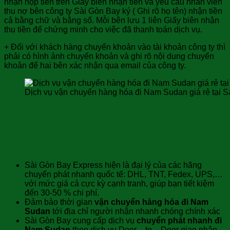
nhận nộp tiền trên Giấy biên nhận tiền và yêu cầu nhân viên
thu nợ bên công ty Sài Gòn Bay ký ( Ghi rõ họ tên) nhận tiền
cả bằng chữ và bằng số. Mỗi bên lưu 1 liên Giấy biên nhận
thu tiền để chứng minh cho việc đã thanh toán dịch vụ.
+ Đối với khách hàng chuyển khoản vào tài khoản công ty thì
phải có hình ảnh chuyển khoản và ghi rõ nội dung chuyển
khoản để hai bên xác nhận qua email của công ty.
Dịch vụ vận chuyển hàng hóa đi Nam Sudan giá rẻ tại 
Tại sao nên sử dụng dịch vụ chuyển
phát nhanh đi Nam Sudan tại Sài
Gòn Bay Express
Sài Gòn Bay Express hiện là đại lý của các hãng
chuyển phát nhanh quốc tế: DHL, TNT, Fedex, UPS,…
với mức giá cả cực kỳ cạnh tranh, giúp bạn tiết kiệm
đến 30-50 % chi phí.
Đảm bảo thời gian
vận chuyển hàng hóa đi Nam
Sudan
tới địa chỉ người nhận nhanh chóng chính xác
Sài Gòn Bay cung cấp dịch vụ
chuyển phát nhanh đi
Nam Sudan
theo dịch vụ Door – to – Door giao nhận