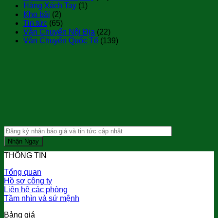
Hàng Xách Tay
(1)
Kho bãi
(2)
Tin tức
(65)
Vận Chuyển Nội Địa
(22)
Vận Chuyển Quốc Tế
(139)
THÔNG TIN
Tổng quan
Hồ sơ công ty
Liên hệ các phòng
Tầm nhìn và sứ mệnh
Bảng giá