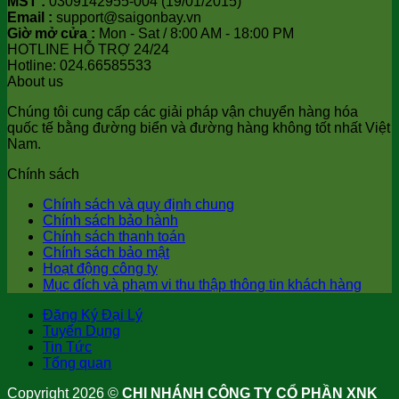
MST :
0309142955-004 (19/01/2015)
Email :
support@saigonbay.vn
Giờ mở cửa :
Mon - Sat / 8:00 AM - 18:00 PM
HOTLINE HỖ TRỢ 24/24
Hotline: 024.66585533
About us
Chúng tôi cung cấp các giải pháp vận chuyển hàng hóa
quốc tế bằng đường biển và đường hàng không tốt nhất Việt
Nam.
Chính sách
Chính sách và quy định chung
Chính sách bảo hành
Chính sách thanh toán
Chính sách bảo mật
Hoạt động công ty
Mục đích và phạm vi thu thập thông tin khách hàng
Đăng Ký Đại Lý
Tuyển Dụng
Tin Tức
Tổng quan
Copyright 2026 ©
CHI NHÁNH CÔNG TY CỔ PHẦN XNK