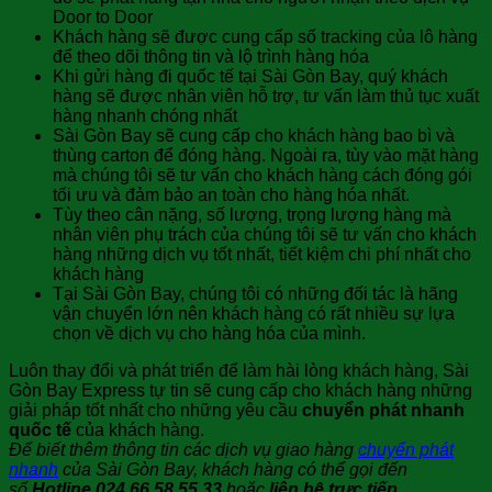
Door to Door
Khách hàng sẽ được cung cấp số tracking của lô hàng
để theo dõi thông tin và lộ trình hàng hóa
Khi gửi hàng đi quốc tế tại Sài Gòn Bay, quý khách
hàng sẽ được nhân viên hỗ trợ, tư vấn làm thủ tục xuất
hàng nhanh chóng nhất
Sài Gòn Bay sẽ cung cấp cho khách hàng bao bì và
thùng carton để đóng hàng. Ngoài ra, tùy vào mặt hàng
mà chúng tôi sẽ tư vấn cho khách hàng cách đóng gói
tối ưu và đảm bảo an toàn cho hàng hóa nhất.
Tùy theo cân nặng, số lượng, trọng lượng hàng mà
nhân viên phụ trách của chúng tôi sẽ tư vấn cho khách
hàng những dịch vụ tốt nhất, tiết kiệm chi phí nhất cho
khách hàng
Tại Sài Gòn Bay, chúng tôi có những đối tác là hãng
vận chuyển lớn nên khách hàng có rất nhiều sự lựa
chọn về dịch vụ cho hàng hóa của mình.
Luôn thay đổi và phát triển để làm hài lòng khách hàng, Sài
Gòn Bay Express tự tin sẽ cung cấp cho khách hàng những
giải pháp tốt nhất cho những yêu cầu
chuyển phát nhanh
quốc tế
của khách hàng.
Để biết thêm thông tin các dịch vụ giao hàng
chuyển phát
nhanh
của Sài Gòn Bay, khách hàng có thể gọi đến
số
Hotline 024.66.58.55.33
hoặc
liên hệ trực tiếp