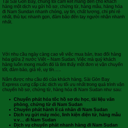
Tại Sài Gòn Bay, chúng tôi cam kết mang đến cho khách
hàng một dịch vụ gửi hồ sơ, chứng từ, hàng mẫu, hàng hóa
đi Nam Sundan nhanh chóng, uy tín, chất lượng, chi phí rẻ
nhất, thủ tục nhanh gọn, đảm bảo đến tay người nhận nhanh
nhất.
Dịch vụ chuyển phát nhanh hàng hóa
đi Nam Sudan uy tín
Với nhu cầu ngày càng cao về việc mua bán, trao đổi hàng
hóa giữa 2 nước Việt – Nam Sudan. Việc mà quý khách
hàng luôn mong muốn đó là tìm thấy một đơn vị vận chuyển
tốt, đảm bảo, giá rẻ, uy tín…..
Nắm được nhu cầu đó của khách hàng, Sài Gòn Bay
Express cung cấp các dịch vụ tối ưu nhất trong quá trình vận
chuyển hồ sơ, chứng từ, hàng hóa đi Nam Sudan như sau:
Chuyển phát hỏa tốc hồ sơ du học, tài liệu văn
phòng, chứng từ đi Nam Sudan
Chuyển phát hành lí cá nhân đi Nam Sudan
Dịch vụ gửi máy móc, linh kiện điện tử, hàng mẫu
v.v… đi Nam Sudan
Dịch vụ chuyển phát nhanh hàng đi Nam Sudan