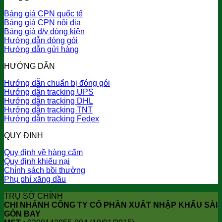
Bảng giá CPN quốc tế
Bảng giá CPN nội địa
Bảng giá d/v đóng kiện
Hướng dẫn đóng gói
Hướng dẫn gửi hàng
HƯỚNG DẪN
Hướng dẫn chuẩn bị đóng gói
Hướng dẫn tracking UPS
Hướng dẫn tracking DHL
Hướng dẫn tracking TNT
Hướng dẫn tracking Fedex
QUY ĐỊNH
Quy định về hàng cấm
Quy định khiếu nại
Chính sách bồi thường
Phụ phí xăng dầu
TRỤ SỞ CHÍNH
CHI NHÁNH CÔNG TY CỔ PHẦN XUẤT NHẬP KHẨU SÀI
GÒN BAY