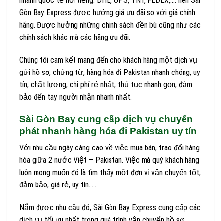
nhanh quốc tế nổi tiếng: DHL, UPS, TNT, FEDEX,…. nên Sài
Gòn Bay Express được hưởng giá ưu đãi so với giá chính
hãng. Được hưởng những chính sách đền bù cũng như các
chính sách khác mà các hãng ưu đãi.
Chúng tôi cam kết mang đến cho khách hàng một dịch vụ
gửi hồ sơ, chứng từ, hàng hóa đi Pakistan nhanh chóng, uy
tín, chất lượng, chi phí rẻ nhất, thủ tục nhanh gọn, đảm
bảo đến tay người nhận nhanh nhất.
Sài Gòn Bay cung cấp dịch vụ chuyển
phát nhanh hàng hóa đi Pakistan uy tín
Với nhu cầu ngày càng cao về việc mua bán, trao đổi hàng
hóa giữa 2 nước Việt – Pakistan. Việc mà quý khách hàng
luôn mong muốn đó là tìm thấy một đơn vị vận chuyển tốt,
đảm bảo, giá rẻ, uy tín…..
Nắm được nhu cầu đó, Sài Gòn Bay Express cung cấp các
dịch vụ tối ưu nhất trong quá trình vận chuyển hồ sơ,