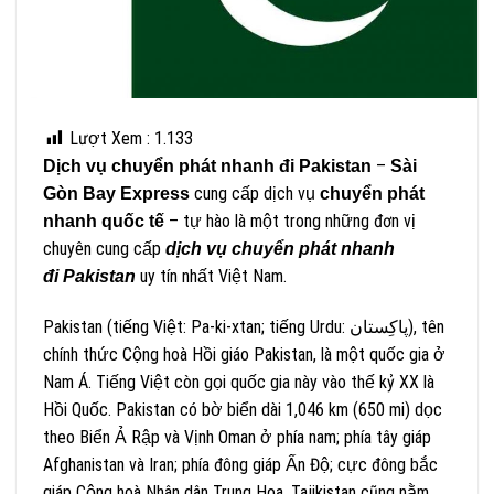
Lượt Xem :
1.133
–
Dịch vụ chuyển phát nhanh đi Pakistan
Sài
cung cấp dịch vụ
Gòn Bay Express
chuyển phát
– tự hào là một trong những đơn vị
nhanh quốc tế
chuyên cung cấp
dịch vụ chuyển phát nhanh
uy tín nhất Việt Nam.
đi
Pakistan
Pakistan (tiếng Việt: Pa-ki-xtan; tiếng Urdu: پاکِستان‎), tên
chính thức Cộng hoà Hồi giáo Pakistan, là một quốc gia ở
Nam Á. Tiếng Việt còn gọi quốc gia này vào thế kỷ XX là
Hồi Quốc. Pakistan có bờ biển dài 1,046 km (650 mi) dọc
theo Biển Ả Rập và Vịnh Oman ở phía nam; phía tây giáp
Afghanistan và Iran; phía đông giáp Ấn Độ; cực đông bắc
giáp Cộng hoà Nhân dân Trung Hoa. Tajikistan cũng nằm