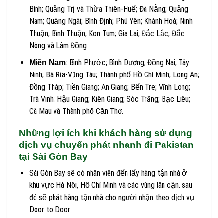
Bình; Quảng Trị và Thừa Thiên-Huế; Đà Nẵng; Quảng
Nam; Quảng Ngãi; Bình Định; Phú Yên; Khánh Hoà; Ninh
Thuận; Bình Thuận; Kon Tum; Gia Lai; Đắc Lắc; Đắc
Nông và Lâm Đồng
: Bình Phước; Bình Dương; Đồng Nai; Tây
Miền Nam
Ninh; Bà Rịa-Vũng Tàu; Thành phố Hồ Chí Minh; Long An;
Đồng Tháp; Tiền Giang; An Giang; Bến Tre; Vĩnh Long;
Trà Vinh; Hậu Giang; Kiên Giang; Sóc Trăng; Bạc Liêu;
Cà Mau và Thành phố Cần Thơ.
Những lợi ích khi khách hàng sử dụng
dịch vụ chuyển phát nhanh đi Pakistan
tại Sài Gòn Bay
Sài Gòn Bay sẽ có nhân viên đến lấy hàng tận nhà ở
khu vực Hà Nội, Hồ Chí Minh và các vùng lân cận. sau
đó sẽ phát hàng tận nhà cho người nhận theo dịch vụ
Door to Door