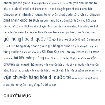
nhanh quốc tế giá rẻ
chuyển phát nhanh tài
chuyển phát nhanh quốc tế đi Peru
liệu đi quốc tế
chuyển phát nhanh đi Ireland
chuyển phát nhanh đi nhật bản
chuyển phát nhanh đi quốc tế
dịch vụ chuyển
chuyển phát quốc tế
phát nhanh quốc tế
Dịch vụ gửi hàng hóa cồng kềnh
Dịch vụ hải quan
Dịch vụ vận chuyển
Dịch vụ vận chuyển hàng hóa cồng kềnh đi
Dịch vụ mở tờ khai
quốc tê
Giá cước Fedex Việt Nam-Guinea bao nhiêu
gửi hàng hóa đi Nhật bản
gửi hàng hóa đi quốc tế
gửi hàng hóa đi quốc tế giá rẻ
gửi hàng đi
gửi hàng đi quốc tế
Gửi hàng đi Mỹ nhanh giá rẻ
Israel
gửi hàng đi trung quốc
Sài Gòn Bay
hàng quá khổ
Sài Gòn Bay Express
TNT
tranh
khai báo hải quan
tài liệu văn phòng
vận
sơn mài
Tính Giá cước Fedex Việt Nam-Guinea
chuyển
vận chuyển hàng hóa
vận chuyển hàng hóa đi Hàn Quốc
vận chuyển
hàng hóa đi indonesia
vận chuyển hàng hóa đi Nhật Bản
vận chuyển hàng hóa đi Peru
vận chuyển hàng hóa đi quốc tế
vận chuyển hàng đi israel
vận chuyển hàng đi quốc tế
giá rẻ
xe đạp
CHUYÊN MỤC