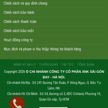
Chính sách và quy định chung
Chính sách bảo hành
Chính sách thanh toán
Chính sách bảo mật
Hoạt động công ty
Mục đích và phạm vi thu thập thông tin khách hàng
ĐĂNG KÝ ĐẠI LÝ
TUYỂN DỤNG
TIN TỨC
TỔNG QUAN
Copyright 2026 ©
CHI NHÁNH CÔNG TY CỔ PHẦN XNK SÀI GÒN
BAY - HÀ NỘI.
Chi nhánh Hà Nội : Số 241 Đường Tân Xuân, P. Đông Ngạc, Q. Bắc Từ
Liêm, HN.
Chi nhánh Hồ Chí Minh : Số 34, Đường số 2, KDC Citiland, Phường 10,
Quận Gò vấp, Tp.HCM