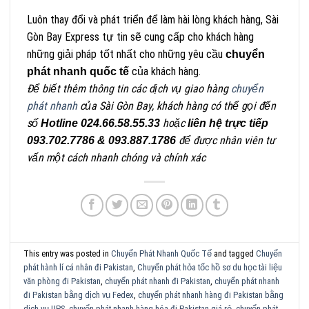
Luôn thay đổi và phát triển để làm hài lòng khách hàng, Sài
Gòn Bay Express tự tin sẽ cung cấp cho khách hàng
những giải pháp tốt nhất cho những yêu cầu
chuyển
của khách hàng.
phát nhanh quốc tế
Để biết thêm thông tin các dịch vụ giao hàng
chuyển
phát nhanh
của Sài Gòn Bay, khách hàng có thể gọi đến
số
hoặc
Hotline 024.66.58.55.33
liên hệ trực tiếp
để được nhân viên tư
093.702.7786 & 093.887.1786
vấn một cách nhanh chóng và chính xác
This entry was posted in
Chuyển Phát Nhanh Quốc Tế
and tagged
Chuyển
phát hành lí cá nhân đi Pakistan
,
Chuyển phát hỏa tốc hồ sơ du học tài liệu
văn phòng đi Pakistan
,
chuyển phát nhanh đi Pakistan
,
chuyển phát nhanh
đi Pakistan bằng dịch vụ Fedex
,
chuyển phát nhanh hàng đi Pakistan bằng
dịch vụ UPS
,
chuyển phát nhanh hàng hóa đi Pakistan giá rẻ
,
chuyển phát