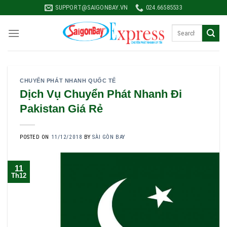
Skip
SUPPORT@SAIGONBAY.VN
024.66585533
to
content
CHUYỂN PHÁT NHANH QUỐC TẾ
Dịch Vụ Chuyển Phát Nhanh Đi
Pakistan Giá Rẻ
POSTED ON
11/12/2018
BY
SÀI GÒN BAY
11
Th12