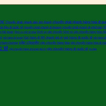
ọc
chuyển phát nhanh hàng hóa đi qu
Chuyển phát nhanh dàn âm thanh
c
i liệu đi quốc tế
chuyển phát nhanh đi Ireland
chuyển phát nhanh đi nhật bản
ụ hải quan
Dịch vụ vận chuyển
Dịch vụ vận chuyển hàng hóa cồn
Dịch vụ mở tờ khai
gửi hàng đi quốc tế
Gửi hàng đi Mỹ nhanh giá rẻ
rẻ
gửi hàng đi Israel
gửi hàng đ
vận chuyển
vận chuyển hàng hóa
ệt Nam-Guinea
vận chuyển hàng hóa đi H
c tế
vận chuyển hàng đi quốc tế
vận chuyển hàng đi israel giá rẻ
xe đạp