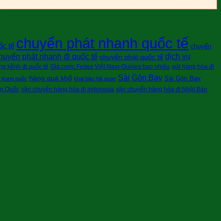
chuyển phát nhanh quốc tế
ốc tế
chuyển
huyển phát nhanh đi quốc tế
dịch vụ
chuyển phát quốc tế
g kềnh đi quốc tê
Giá cước Fedex Việt Nam-Guinea bao nhiêu
gửi hàng hóa đi
Sài Gòn Bay
hàng quá khổ
Sài Gòn Bay
i trung quốc
khai báo hải quan
àn Quốc
vận chuyển hàng hóa đi indonesia
vận chuyển hàng hóa đi Nhật Bản