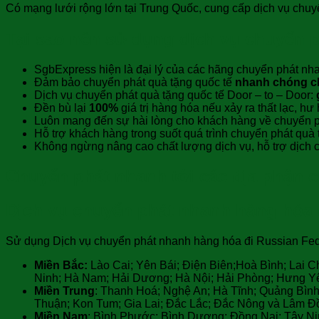
Có mạng lưới rộng lớn tại Trung Quốc, cung cấp dịch vụ chuy
Tại sao nên sử dụng dịch vụ chuyển p
SgbExpress hiện là đại lý của các hãng chuyển phát nha
Đảm bảo chuyển phát quà tặng quốc tế
nhanh chóng c
Dịch vụ chuyển phát quà tặng quốc tế Door – to – Door:
Đền bù lại
100%
giá trị hàng hóa nếu xảy ra thất lạc, 
Luôn mang đến sự hài lòng cho khách hàng về chuyển ph
Hỗ trợ khách hàng trong suốt quá trình chuyển phát quà 
Không ngừng nâng cao chất lượng dịch vụ, hỗ trợ dịch có
Chuyển phát nhanh tới các địa phận c
Dịch vụ chuyển phát nhanh hàng hóa đi
Sử dụng Dịch vụ chuyển phát nhanh hàng hóa đi Russian Feder
Miền Bắc:
Lào Cai; Yên Bái; Điện Biên;Hoà Bình; Lai 
Ninh; Hà Nam; Hải Dương; Hà Nội; Hải Phòng; Hưng Yên
Miền Trung
: Thanh Hoá; Nghệ An; Hà Tĩnh; Quảng Bìn
Thuận; Kon Tum; Gia Lai; Đắc Lắc; Đắc Nông và Lâm Đ
Miền Nam
: Bình Phước; Bình Dương; Đồng Nai; Tây Nin