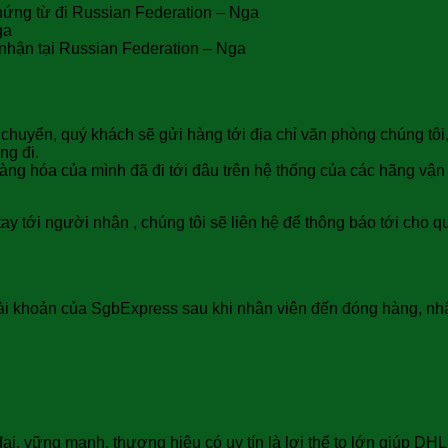
chứng từ đi Russian Federation – Nga
ga
 nhận tại Russian Federation – Nga
ssian Federation – Nga
chuyển, quý khách sẽ gửi hàng tới địa chỉ văn phòng chúng tô
ng đi.
t hàng hóa của mình đã đi tới đâu trên hệ thống của các hãng v
ay tới người nhận , chúng tôi sẽ liên hệ để thông báo tới cho 
ài khoản của SgbExpress sau khi nhân viên đến đóng hàng, nhậ
 SgbExpress
ại, vững mạnh, thương hiệu có uy tín là lợi thế to lớn giúp DH