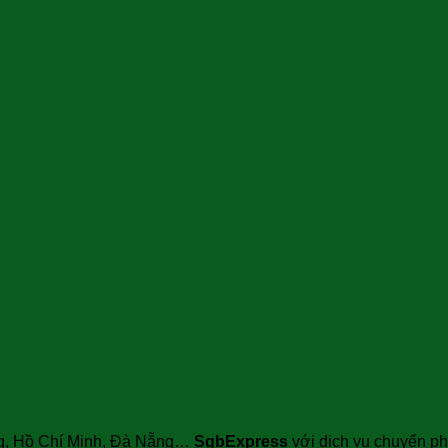
 Federation – Nga
ng, Hồ Chí Minh, Đà Nẵng…
SgbExpress
với dịch vụ chuyển ph