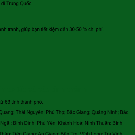
 đi Trung Quốc.
 tranh, giúp bạn tiết kiệm đến 30-50 % chi phí.
 từ tất cả các tỉnh thành
ừ 63 tỉnh thành phố.
 Quang; Thái Nguyên; Phú Thọ; Bắc Giang; Quảng Ninh; Bắc
Ngãi; Bình Định; Phú Yên; Khánh Hoà; Ninh Thuận; Bình
áp; Tiền Giang; An Giang; Bến Tre; Vĩnh Long; Trà Vinh;