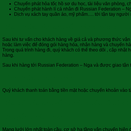
Chuyển phát hỏa tốc hồ sơ du học, tài liệu văn phòng, 
Chuyển phát hành lí cá nhân đi Russian Federation – N
Dịch vụ xách tay quần áo, mỹ phẩm…. tới tận tay người
Cách thức vận chuyển hàng hóa đi Ru
Sau khi tư vấn cho khách hàng về giá cả và phương thức vận 
hoặc làm việc để đóng gói hàng hóa, nhận hàng và chuyển hà
Trong quá trình hàng đi, quý khách có thể theo dõi , cập nhậ
hàng.
Sau khi hàng tới Russian Federation – Nga và được giao tận t
Hình thức thanh toán
Quý khách thanh toán bằng tiền mặt hoặc chuyển khoản vào t
Các đối tác chuyển phát quốc tế của
Chuyển phát nhanh DHL
Mạng lưới lớn nhất toàn cầu, cơ sở hạ tầng vận chuyển hiện đ