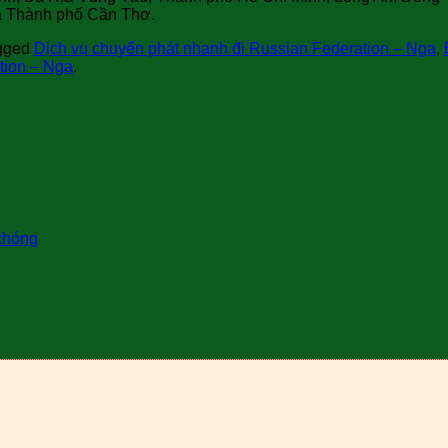
và Thành phố Cần Thơ.
gged
Dịch vụ chuyển phát nhanh đi Russian Federation – Nga
,
tion – Nga
.
 chóng