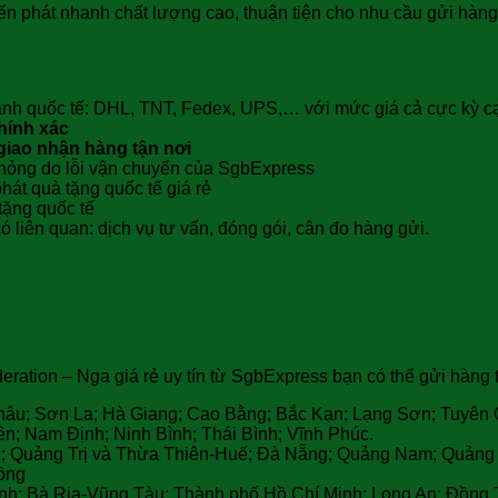
ển phát nhanh chất lượng cao, thuận tiện cho nhu cầu gửi hàng
hát nhanh quốc tế tại SgbExpress
nh quốc tế: DHL, TNT, Fedex, UPS,… với mức giá cả cực kỳ cạnh
hính xác
giao nhận hàng tận nơi
hư hỏng do lỗi vận chuyển của SgbExpress
át quà tặng quốc tế giá rẻ
tặng quốc tế
 liên quan: dịch vụ tư vấn, đóng gói, cân đo hàng gửi.
ủa Russian Federation – Nga
 Russian Federation – Nga giá rẻ uy tín
ation – Nga giá rẻ uy tín từ SgbExpress bạn có thể gửi hàng t
Châu; Sơn La; Hà Giang; Cao Bằng; Bắc Kạn; Lạng Sơn; Tuyên
; Nam Định; Ninh Bình; Thái Bình; Vĩnh Phúc.
h; Quảng Trị và Thừa Thiên-Huế; Đà Nẵng; Quảng Nam; Quảng 
ồng
h; Bà Rịa-Vũng Tàu; Thành phố Hồ Chí Minh; Long An; Đồng Th