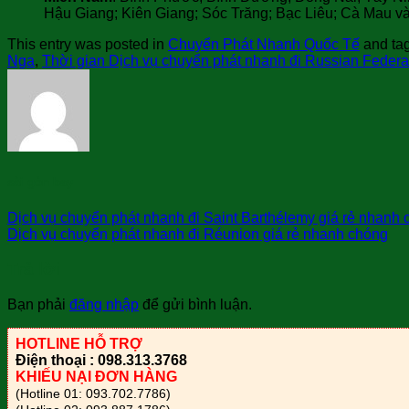
Hậu Giang; Kiên Giang; Sóc Trăng; Bạc Liêu; Cà Mau 
This entry was posted in
Chuyển Phát Nhanh Quốc Tế
and ta
Nga
,
Thời gian Dịch vụ chuyển phát nhanh đi Russian Federa
sài gòn bay
Dịch vụ chuyển phát nhanh đi Saint Barthélemy giá rẻ nhanh
Dịch vụ chuyển phát nhanh đi Réunion giá rẻ nhanh chóng
Trả lời
Bạn phải
đăng nhập
để gửi bình luận.
HOTLINE HỖ TRỢ
Điện thoại : 098.313.3768
KHIẾU NẠI ĐƠN HÀNG
(Hotline 01: 093.702.7786)