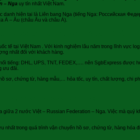
n – Nga
uy tín nhất Việt Nam.
uốc danh hiện tại là Liên bang Nga (tiếng Nga: Российская Федер
 địa Á – Âu (châu Âu và châu Á).
i Russian Federation – Nga giá rẻ
 tế tại Việt Nam . Với kinh nghiệm lâu năm trong lĩnh vực logis
ượng nhất đối với khách hàng.
tế nổi tiếng: DHL, UPS, TNT, FEDEX,…. nên SgbExpress được 
 ưu đãi.
 sơ, chứng từ, hàng mẫu,… hỏa tốc, uy tín, chất lượng, chi ph
đi Russian Federation – Nga
a giữa 2 nước Việt – Russian Federation – Nga. Việc mà quý k
 nhất trong quá trình vận chuyển hồ sơ, chứng từ, hàng hóa đ