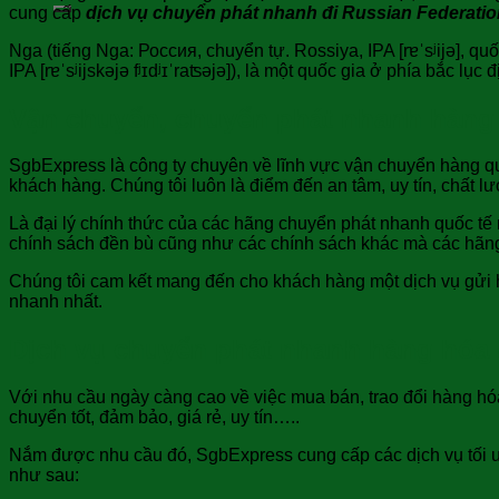
cung cấp
dịch vụ chuyển phát nhanh đi
Russian Federatio
Nga (tiếng Nga: Россия, chuyển tự. Rossiya, IPA [rɐˈsʲijə], q
IPA [rɐˈsʲijskəjə fʲɪdʲɪˈraʦəjə]), là một quốc gia ở phía bắc lục
Vận chuyển, chuyển phát nhanh hàng đ
SgbExpress là công ty chuyên về lĩnh vực vận chuyển hàng quốc
khách hàng. Chúng tôi luôn là điểm đến an tâm, uy tín, chất l
Là đại lý chính thức của các hãng chuyển phát nhanh quốc 
chính sách đền bù cũng như các chính sách khác mà các hãng
Chúng tôi cam kết mang đến cho khách hàng một dịch vụ gửi hồ
nhanh nhất.
Dịch vụ chuyển phát nhanh hàng hóa 
Với nhu cầu ngày càng cao về việc mua bán, trao đổi hàng hó
chuyển tốt, đảm bảo, giá rẻ, uy tín…..
Nắm được nhu cầu đó, SgbExpress cung cấp các dịch vụ tối ưu
như sau: