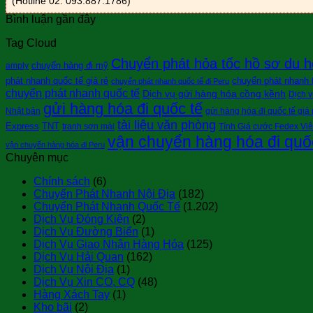
(Hotline 02: 093.887.1786)
Bình luận gần đây
Tag Cloud
Chuyển phát hỏa tốc hồ sơ du h
chuyển hàng đi mỹ
amply
phát nhanh quốc tế giá rẻ
chuyển phát nhanh tà
chuyển phát nhanh quốc tế đi Peru
chuyển phát nhanh quốc tế
Dịch vụ gửi hàng hóa cồng kềnh
Dịch v
gửi hàng hóa đi quốc tế
Nhật bản
gửi hàng hóa đi quốc tế giá 
tài liệu văn phòng
Express
TNT
tranh sơn mài
Tính Giá cước Fedex Vi
vận chuyển hàng hóa đi quố
vận chuyển hàng hóa đi Peru
Chuyên mục
Chính sách
(6)
Chuyển Phát Nhanh Nội Địa
(182)
Chuyển Phát Nhanh Quốc Tế
(1.202)
Dịch Vụ Đóng Kiện
(2)
Dịch Vụ Đường Biển
(1)
Dịch Vụ Giao Nhận Hàng Hóa
(125)
Dịch Vụ Hải Quan
(162)
Dịch Vụ Nội Địa
(1)
Dịch Vụ Xin CO, CQ
(48)
Hàng Xách Tay
(1)
Kho bãi
(2)