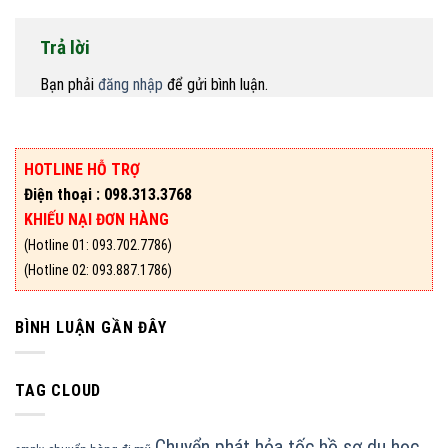
Trả lời
Bạn phải
đăng nhập
để gửi bình luận.
HOTLINE HỖ TRỢ
Điện thoại : 098.313.3768
KHIẾU NẠI ĐƠN HÀNG
(Hotline 01: 093.702.7786)
(Hotline 02: 093.887.1786)
BÌNH LUẬN GẦN ĐÂY
TAG CLOUD
Chuyển phát hỏa tốc hồ sơ du học