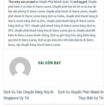
This entry was posted in
Chuyển Phát Nhanh Quốc Tế
and tagged
Chuyển
phát hành lí cá nhân đi Sierra Leone
,
Chuyển phát hỏa tốc hồ sơ du học tài
liệu văn phòng đi Sierra Leone
,
chuyển phát nhanh đi Sierra Leone
,
chuyển
phát nhanh đi Sierra Leone bằng dịch vụ Fedex
,
chuyển phát nhanh hàng đi
Sierra Leone bằng dịch vụ DHL
,
chuyển phát nhanh hàng đi Sierra Leone
bằng dịch vụ TNT
,
chuyển phát nhanh hàng đi Sierra Leone bằng dịch vụ
UPS
,
chuyển phát nhanh hàng hóa đi Sierra Leone giá rẻ
,
chuyển phát tiết
kiệm đi Sierra Leone nhanh chóng
,
Dịch vụ gửi hàng hóa cồng kềnh hàng
quá khổ đi Sierra Leone
,
Dịch vụ gửi máy móc linh kiện điện tử đi Sierra
leone
,
vận chuyển hàng hóa đi Sierra Leone
.
SÀI GÒN BAY
Dịch Vụ Vận Chuyển Hàng Hóa Đi
Dịch Vụ Chuyển Phát Nhanh Đi
Singapore Uy Tín
Thụy Điển Uy Tín