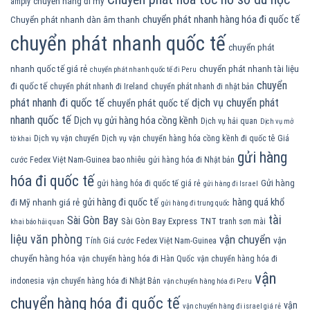
chuyển hàng đi mỹ
amply
chuyển phát nhanh hàng hóa đi quốc tế
Chuyển phát nhanh dàn âm thanh
chuyển phát nhanh quốc tế
chuyển phát
nhanh quốc tế giá rẻ
chuyển phát nhanh tài liệu
chuyển phát nhanh quốc tế đi Peru
chuyển
đi quốc tế
chuyển phát nhanh đi Ireland
chuyển phát nhanh đi nhật bản
phát nhanh đi quốc tế
dịch vụ chuyển phát
chuyển phát quốc tế
nhanh quốc tế
Dịch vụ gửi hàng hóa cồng kềnh
Dịch vụ hải quan
Dịch vụ mở
Dịch vụ vận chuyển
Dịch vụ vận chuyển hàng hóa cồng kềnh đi quốc tê
Giá
tờ khai
gửi hàng
cước Fedex Việt Nam-Guinea bao nhiêu
gửi hàng hóa đi Nhật bản
hóa đi quốc tế
Gửi hàng
gửi hàng hóa đi quốc tế giá rẻ
gửi hàng đi Israel
gửi hàng đi quốc tế
hàng quá khổ
đi Mỹ nhanh giá rẻ
gửi hàng đi trung quốc
tài
Sài Gòn Bay
Sài Gòn Bay Express
TNT
tranh sơn mài
khai báo hải quan
liệu văn phòng
vận chuyển
vận
Tính Giá cước Fedex Việt Nam-Guinea
chuyển hàng hóa
vận chuyển hàng hóa đi Hàn Quốc
vận chuyển hàng hóa đi
vận
indonesia
vận chuyển hàng hóa đi Nhật Bản
vận chuyển hàng hóa đi Peru
chuyển hàng hóa đi quốc tế
vận
vận chuyển hàng đi israel giá rẻ