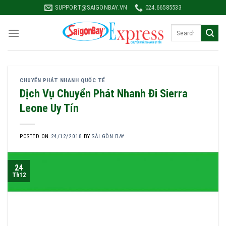
Skip
SUPPORT@SAIGONBAY.VN
024.66585533
to
content
CHUYỂN PHÁT NHANH QUỐC TẾ
Dịch Vụ Chuyển Phát Nhanh Đi Sierra
Leone Uy Tín
POSTED ON
24/12/2018
BY
SÀI GÒN BAY
24
Th12