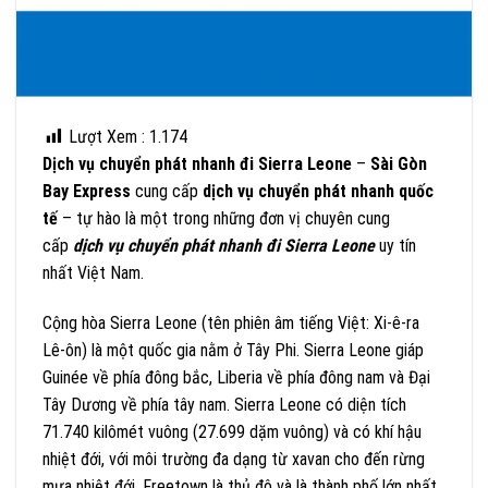
Lượt Xem :
1.174
Dịch vụ chuyển phát nhanh đi Sierra Leone
–
Sài Gòn
Bay Express
cung cấp
dịch vụ chuyển phát nhanh quốc
tế
– tự hào là một trong những đơn vị chuyên cung
cấp
dịch vụ chuyển phát nhanh đi
Sierra Leone
uy tín
nhất Việt Nam.
Cộng hòa Sierra Leone (tên phiên âm tiếng Việt: Xi-ê-ra
Lê-ôn) là một quốc gia nằm ở Tây Phi. Sierra Leone giáp
Guinée về phía đông bắc, Liberia về phía đông nam và Đại
Tây Dương về phía tây nam. Sierra Leone có diện tích
71.740 kilômét vuông (27.699 dặm vuông) và có khí hậu
nhiệt đới, với môi trường đa dạng từ xavan cho đến rừng
mưa nhiệt đới. Freetown là thủ đô và là thành phố lớn nhất.