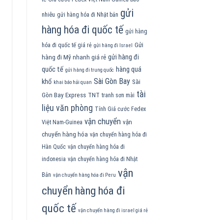
gửi
nhiêu
gửi hàng hóa đi Nhật bản
hàng hóa đi quốc tế
gửi hàng
Gửi
hóa đi quốc tế giá rẻ
gửi hàng đi Israel
gửi hàng đi
hàng đi Mỹ nhanh giá rẻ
quốc tế
hàng quá
gửi hàng đi trung quốc
Sài Gòn Bay
khổ
Sài
khai báo hải quan
tài
Gòn Bay Express
TNT
tranh sơn mài
liệu văn phòng
Tính Giá cước Fedex
vận chuyển
vận
Việt Nam-Guinea
chuyển hàng hóa
vận chuyển hàng hóa đi
Hàn Quốc
vận chuyển hàng hóa đi
indonesia
vận chuyển hàng hóa đi Nhật
vận
Bản
vận chuyển hàng hóa đi Peru
chuyển hàng hóa đi
quốc tế
vận chuyển hàng đi israel giá rẻ