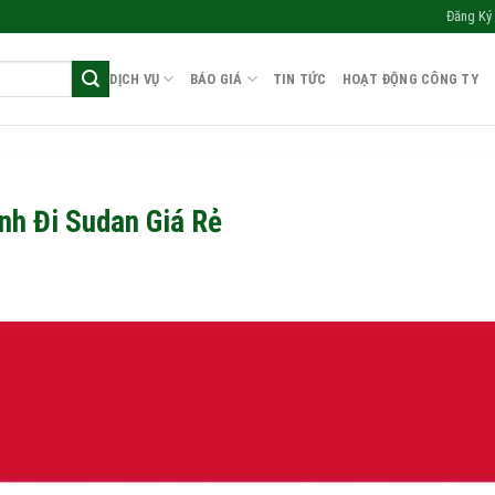
Đăng Ký 
DỊCH VỤ
BÁO GIÁ
TIN TỨC
HOẠT ĐỘNG CÔNG TY
nh Đi Sudan Giá Rẻ