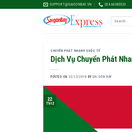
Skip
SUPPORT@SAIGONBAY.VN
024.66585533
to
content
CHUYỂN PHÁT NHANH QUỐC TẾ
Dịch Vụ Chuyển Phát Nha
POSTED ON
22/12/2018
BY
SÀI GÒN BAY
22
Th12