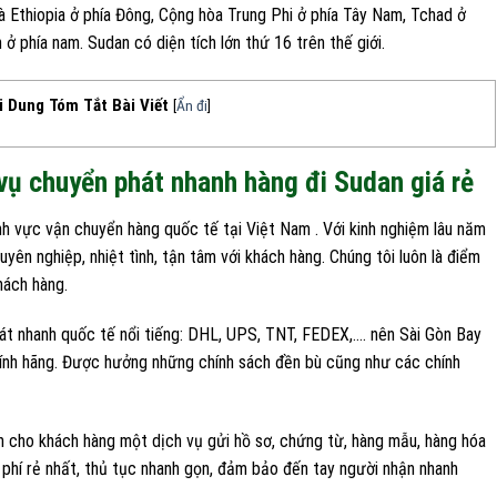
và Ethiopia ở phía Đông, Cộng hòa Trung Phi ở phía Tây Nam, Tchad ở
ở phía nam. Sudan có diện tích lớn thứ 16 trên thế giới.
i Dung Tóm Tắt Bài Viết
[
Ẩn đi
]
vụ chuyển phát nhanh hàng đi Sudan giá rẻ
nh vực vận chuyển hàng quốc tế tại Việt Nam . Với kinh nghiệm lâu năm
huyên nghiệp, nhiệt tình, tận tâm với khách hàng. Chúng tôi luôn là điểm
hách hàng.
hát nhanh quốc tế nổi tiếng: DHL, UPS, TNT, FEDEX,…. nên Sài Gòn Bay
hính hãng. Được hưởng những chính sách đền bù cũng như các chính
n cho khách hàng một dịch vụ gửi hồ sơ, chứng từ, hàng mẫu, hàng hóa
i phí rẻ nhất, thủ tục nhanh gọn, đảm bảo đến tay người nhận nhanh