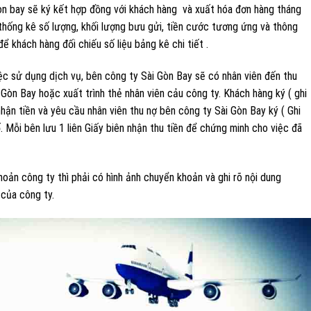
 gòn bay sẽ ký kết hợp đồng với khách hàng và xuất hóa đơn hàng tháng
thống kê số lượng, khối lượng bưu gửi, tiền cước tương ứng và thông
ể khách hàng đối chiếu số liệu bảng kê chi tiết .
ệc sử dụng dịch vụ, bên công ty Sài Gòn Bay sẽ có nhân viên đến thu
i Gòn Bay hoặc xuất trình thẻ nhân viên cảu công ty. Khách hàng ký ( ghi
nhận tiền và yêu cầu nhân viên thu nợ bên công ty Sài Gòn Bay ký ( Ghi
. Mỗi bên lưu 1 liên Giấy biên nhận thu tiền để chứng minh cho việc đã
hoản công ty thì phải có hình ảnh chuyển khoản và ghi rõ nội dung
 của công ty.