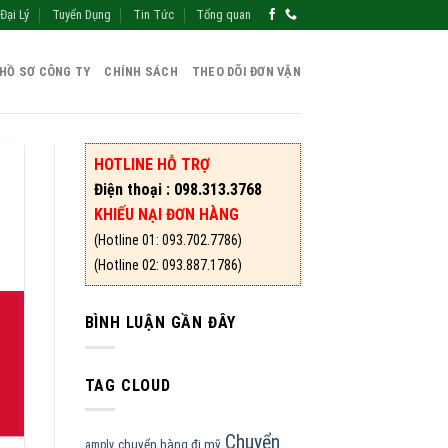
Đại Lý
Tuyển Dụng
Tin Tức
Tổng quan
HỒ SƠ CÔNG TY
CHÍNH SÁCH
THEO DÕI ĐƠN VẬN
HOTLINE HỖ TRỢ
Điện thoại : 098.313.3768
KHIẾU NẠI ĐƠN HÀNG
(Hotline 01: 093.702.7786)
(Hotline 02: 093.887.1786)
BÌNH LUẬN GẦN ĐÂY
TAG CLOUD
Chuyển
chuyển hàng đi mỹ
amply