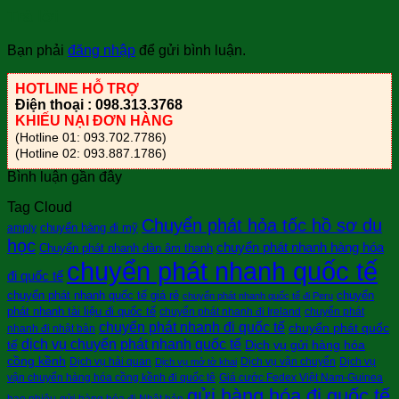
Trả lời
Bạn phải
đăng nhập
để gửi bình luận.
HOTLINE HỖ TRỢ
Điện thoại : 098.313.3768
KHIẾU NẠI ĐƠN HÀNG
(Hotline 01: 093.702.7786)
(Hotline 02: 093.887.1786)
Bình luận gần đây
Tag Cloud
Chuyển phát hỏa tốc hồ sơ du
chuyển hàng đi mỹ
amply
học
chuyển phát nhanh hàng hóa
Chuyển phát nhanh dàn âm thanh
chuyển phát nhanh quốc tế
đi quốc tế
chuyển phát nhanh quốc tế giá rẻ
chuyển
chuyển phát nhanh quốc tế đi Peru
phát nhanh tài liệu đi quốc tế
chuyển phát nhanh đi Ireland
chuyển phát
chuyển phát nhanh đi quốc tế
chuyển phát quốc
nhanh đi nhật bản
dịch vụ chuyển phát nhanh quốc tế
tế
Dịch vụ gửi hàng hóa
cồng kềnh
Dịch vụ hải quan
Dịch vụ vận chuyển
Dịch vụ
Dịch vụ mở tờ khai
vận chuyển hàng hóa cồng kềnh đi quốc tê
Giá cước Fedex Việt Nam-Guinea
gửi hàng hóa đi quốc tế