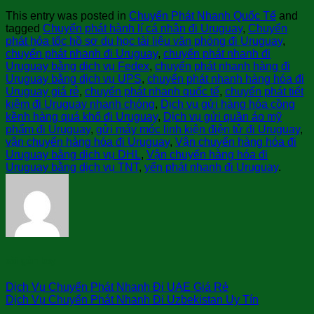
This entry was posted in
Chuyển Phát Nhanh Quốc Tế
and
tagged
Chuyển phát hành lí cá nhân đi Uruguay
,
Chuyển
phát hỏa tốc hồ sơ du học tài liệu văn phòng đi Uruguay
,
chuyển phát nhanh đi Uruguay
,
chuyển phát nhanh đi
Uruguay bằng dịch vụ Fedex
,
chuyển phát nhanh hàng đi
Uruguay bằng dịch vụ UPS
,
chuyển phát nhanh hàng hóa đi
Uruguay giá rẻ
,
chuyển phát nhanh quốc tế
,
chuyển phát tiết
kiệm đi Uruguay nhanh chóng
,
Dịch vụ gửi hàng hóa cồng
kềnh hàng quá khổ đi Uruguay
,
Dịch vụ gửi quần áo mỹ
phẩm đi Uruguay
,
gửi máy móc linh kiện điện tử đi Uruguay
,
vận chuyển hàng hóa đi Uruguay
,
Vận chuyển hàng hóa đi
Uruguay bằng dịch vụ DHL
,
Vận chuyển hàng hóa đi
Uruguay bằng dịch vụ TNT
,
yển phát nhanh đi Uruguay
.
sài gòn bay
Dịch Vụ Chuyển Phát Nhanh Đi UAE Giá Rẻ
Dịch Vụ Chuyển Phát Nhanh Đi Uzbekistan Uy Tín