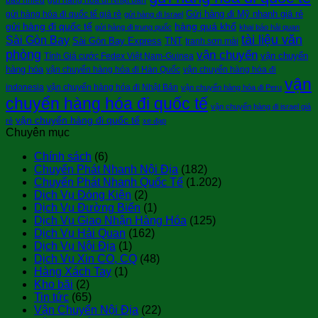
bao nhiêu
gửi hàng hóa đi Nhật bản
Gửi hàng đi Mỹ nhanh giá rẻ
gửi hàng hóa đi quốc tế giá rẻ
gửi hàng đi Israel
gửi hàng đi quốc tế
hàng quá khổ
gửi hàng đi trung quốc
khai báo hải quan
tài liệu văn
Sài Gòn Bay
Sài Gòn Bay Express
TNT
tranh sơn mài
phòng
vận chuyển
vận chuyển
Tính Giá cước Fedex Việt Nam-Guinea
hàng hóa
vận chuyển hàng hóa đi Hàn Quốc
vận chuyển hàng hóa đi
vận
indonesia
vận chuyển hàng hóa đi Nhật Bản
vận chuyển hàng hóa đi Peru
chuyển hàng hóa đi quốc tế
vận chuyển hàng đi israel giá
vận chuyển hàng đi quốc tế
rẻ
xe đạp
Chuyên mục
Chính sách
(6)
Chuyển Phát Nhanh Nội Địa
(182)
Chuyển Phát Nhanh Quốc Tế
(1.202)
Dịch Vụ Đóng Kiện
(2)
Dịch Vụ Đường Biển
(1)
Dịch Vụ Giao Nhận Hàng Hóa
(125)
Dịch Vụ Hải Quan
(162)
Dịch Vụ Nội Địa
(1)
Dịch Vụ Xin CO, CQ
(48)
Hàng Xách Tay
(1)
Kho bãi
(2)
Tin tức
(65)
Vận Chuyển Nội Địa
(22)