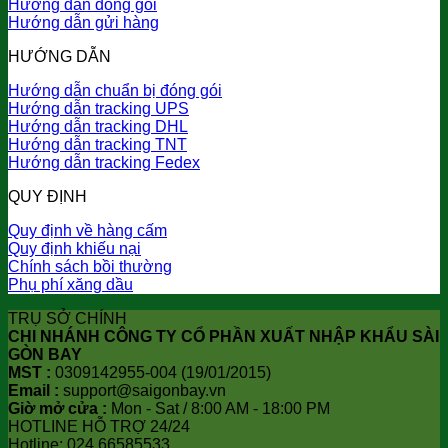
Hướng dẫn đóng gói
Hướng dẫn gửi hàng
HƯỚNG DẪN
Hướng dẫn chuẩn bị đóng gói
Hướng dẫn tracking UPS
Hướng dẫn tracking DHL
Hướng dẫn tracking TNT
Hướng dẫn tracking Fedex
QUY ĐỊNH
Quy định về hàng cấm
Quy định khiếu nại
Chính sách bồi thường
Phụ phí xăng dầu
TRỤ SỞ CHÍNH
CHI NHÁNH CÔNG TY CỔ PHẦN XUẤT NHẬP KHẨU SÀI
GÒN BAY
MST :
0309142955-004 (19/01/2015)
Email :
support@saigonbay.vn
Giờ mở cửa :
Mon - Sat / 8:00 AM - 18:00 PM
HOTLINE HỖ TRỢ 24/24
Hotline: 024.66585533