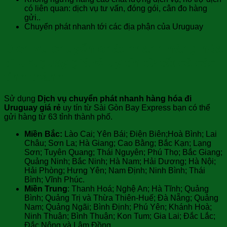
có liên quan: dịch vụ tư vấn, đóng gói, cân đo hàng
gửi..
Chuyển phát nhanh tới các địa phận của Uruguay
Dịch vụ chuyển phát nhanh hàng hóa
đi Uruguay giá rẻ uy tín từ tất cả các
tỉnh thành
Sử dụng
Dịch vụ chuyển phát nhanh hàng hóa đi
Uruguay giá rẻ
uy tín từ Sài Gòn Bay Express bạn có thể
gửi hàng từ 63 tỉnh thành phố.
Miền Bắc:
Lào Cai; Yên Bái; Điện Biên;Hoà Bình; Lai
Châu; Sơn La; Hà Giang; Cao Bằng; Bắc Kạn; Lạng
Sơn; Tuyên Quang; Thái Nguyên; Phú Thọ; Bắc Giang;
Quảng Ninh; Bắc Ninh; Hà Nam; Hải Dương; Hà Nội;
Hải Phòng; Hưng Yên; Nam Định; Ninh Bình; Thái
Bình; Vĩnh Phúc.
Miền Trung
: Thanh Hoá; Nghệ An; Hà Tĩnh; Quảng
Bình; Quảng Trị và Thừa Thiên-Huế; Đà Nẵng; Quảng
Nam; Quảng Ngãi; Bình Định; Phú Yên; Khánh Hoà;
Ninh Thuận; Bình Thuận; Kon Tum; Gia Lai; Đắc Lắc;
Đắc Nông và Lâm Đồng