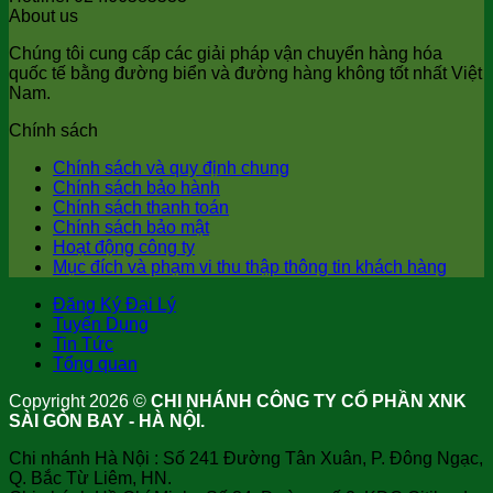
About us
Chúng tôi cung cấp các giải pháp vận chuyển hàng hóa
quốc tế bằng đường biển và đường hàng không tốt nhất Việt
Nam.
Chính sách
Chính sách và quy định chung
Chính sách bảo hành
Chính sách thanh toán
Chính sách bảo mật
Hoạt động công ty
Mục đích và phạm vi thu thập thông tin khách hàng
Đăng Ký Đại Lý
Tuyển Dụng
Tin Tức
Tổng quan
Copyright 2026 ©
CHI NHÁNH CÔNG TY CỔ PHẦN XNK
SÀI GÒN BAY - HÀ NỘI.
Chi nhánh Hà Nội : Số 241 Đường Tân Xuân, P. Đông Ngạc,
Q. Bắc Từ Liêm, HN.