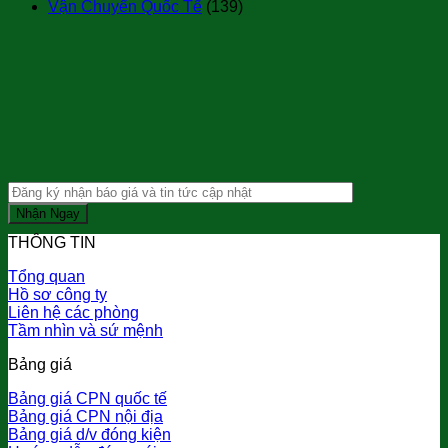
Vận Chuyển Quốc Tế
(139)
THÔNG TIN
Tổng quan
Hồ sơ công ty
Liên hệ các phòng
Tầm nhìn và sứ mệnh
Bảng giá
Bảng giá CPN quốc tế
Bảng giá CPN nội địa
Bảng giá d/v đóng kiện