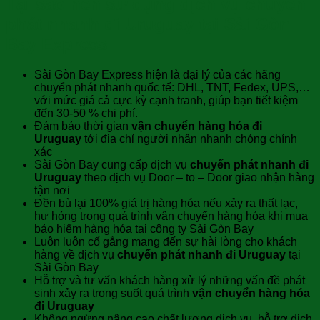
Tại sao nên sử dụng dịch vụ chuyển
phát nhanh đi Uruguay tại Sài Gòn
Bay Express
Sài Gòn Bay Express hiện là đại lý của các hãng
chuyển phát nhanh quốc tế: DHL, TNT, Fedex, UPS,…
với mức giá cả cực kỳ cạnh tranh, giúp bạn tiết kiệm
đến 30-50 % chi phí.
Đảm bảo thời gian
vận chuyển hàng hóa đi
Uruguay
tới địa chỉ người nhận nhanh chóng chính
xác
Sài Gòn Bay cung cấp dịch vụ
chuyển phát nhanh đi
Uruguay
theo dịch vụ Door – to – Door giao nhận hàng
tận nơi
Đền bù lại 100% giá trị hàng hóa nếu xảy ra thất lạc,
hư hỏng trong quá trình vận chuyển hàng hóa khi mua
bảo hiểm hàng hóa tại công ty Sài Gòn Bay
Luôn luôn cố gắng mang đến sự hài lòng cho khách
hàng về dịch vụ
chuyển phát nhanh đi Uruguay
tại
Sài Gòn Bay
Hỗ trợ và tư vấn khách hàng xử lý những vấn đề phát
sinh xảy ra trong suốt quá trình
vận chuyển hàng hóa
đi Uruguay
Không ngừng nâng cao chất lượng dịch vụ, hỗ trợ dịch