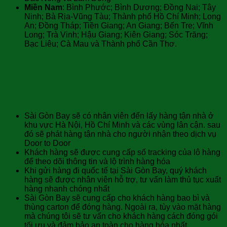
Miền Nam
: Bình Phước; Bình Dương; Đồng Nai; Tây
Ninh; Bà Rịa-Vũng Tàu; Thành phố Hồ Chí Minh; Long
An; Đồng Tháp; Tiền Giang; An Giang; Bến Tre; Vĩnh
Long; Trà Vinh; Hậu Giang; Kiên Giang; Sóc Trăng;
Bạc Liêu; Cà Mau và Thành phố Cần Thơ.
Những lợi ích khi khách hàng sử
dụng dịch vụ chuyển phát nhanh đi
Uruguay tại Sài Gòn Bay
Sài Gòn Bay sẽ có nhân viên đến lấy hàng tận nhà ở
khu vực Hà Nội, Hồ Chí Minh và các vùng lân cận. sau
đó sẽ phát hàng tận nhà cho người nhận theo dịch vụ
Door to Door
Khách hàng sẽ được cung cấp số tracking của lô hàng
để theo dõi thông tin và lộ trình hàng hóa
Khi gửi hàng đi quốc tế tại Sài Gòn Bay, quý khách
hàng sẽ được nhân viên hỗ trợ, tư vấn làm thủ tục xuất
hàng nhanh chóng nhất
Sài Gòn Bay sẽ cung cấp cho khách hàng bao bì và
thùng carton để đóng hàng. Ngoài ra, tùy vào mặt hàng
mà chúng tôi sẽ tư vấn cho khách hàng cách đóng gói
tối ưu và đảm bảo an toàn cho hàng hóa nhất.