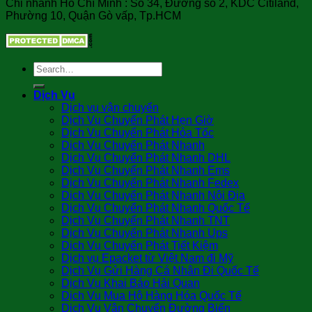
Chi nhánh Hồ Chí Minh : Số 34, Đường số 2, KDC Citiland,
Phường 10, Quận Gò vấp, Tp.HCM
Dịch Vụ
Dịch vụ vận chuyển
Dịch Vụ Chuyển Phát Hẹn Giờ
Dịch Vụ Chuyển Phát Hỏa Tốc
Dịch Vụ Chuyển Phát Nhanh
Dịch Vụ Chuyển Phát Nhanh DHL
Dịch Vụ Chuyển Phát Nhanh Ems
Dịch Vụ Chuyển Phát Nhanh Fedex
Dịch Vụ Chuyển Phát Nhanh Nội Địa
Dịch Vụ Chuyển Phát Nhanh Quốc Tế
Dịch Vụ Chuyển Phát Nhanh TNT
Dịch Vụ Chuyển Phát Nhanh Ups
Dịch Vụ Chuyển Phát Tiết Kiệm
Dịch vụ Epacket từ Việt Nam đi Mỹ
Dịch Vụ Gửi Hàng Cá Nhân Đi Quốc Tế
Dịch Vụ Khai Báo Hải Quan
Dịch Vụ Mua Hộ Hàng Hóa Quốc Tế
Dịch Vụ Vận Chuyển Đường Biển