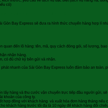
 kích thước, yêu cầu về dịch vụ đặc biệt (dịch vụ nâng hạ, đóng
nếu có)
à tư vấn các thủ tục cần thiết:
Sài Gòn Bay Express sẽ đưa ra hình thức chuyển hàng hợp lí nhấ
ên quan đến lô hàng: tên, mã, quy cách đóng gói, số lượng, bao
nhận nhận hàng.
n, có đủ chữ ký bên gửi và nhận.
 phát nhanh của Sài Gòn Bay Express luôn đảm bảo an toàn, ph
ến lấy hàng và thu cước vận chuyển trực tiếp đầu người gửi, sẽ
ài khoản của công ty.
ý kết hợp đồng với khách hàng và xuất hóa đơn hàng tháng nếu 
o khách hàng trước tối đa là 10 ngày để khách hàng đối chiếu s