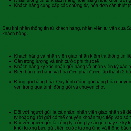
Nhận thông tin từ khách hàng: loại hàng hóa, khối lượng,
Khách hàng cung cấp các chứng từ, hóa đơn cần thiết (
Bước 2: Sài Gòn Bay Express tiến hành báo giá v
Sau khi nhận thông tin từ khách hàng, nhân viên tư vấn của 
khách hàng.
Bước 3: Bàn giao và ký xác nhận gửi hàng:
Khách hàng và nhân viên giao nhận kiểm tra thông tin li
Cân trọng lượng và tính cước phí thực tế
Khách hàng ký xác nhận gửi hàng và nhân viên ký xác 
Biên bản gửi hàng và hóa đơn phải được lập thành 2 bả
Đóng gói hàng hóa: Quy trình đóng gói hàng hóa chuyển
vẹn trong quá trình đóng gói và chuyên chở.
Hình thức thanh toán
Đối với người gửi là cá nhân: nhân viên giao nhận sẽ đ
ty hoặc người gửi có thể chuyển khoản trực tiếp vào số t
Đối với người gửi là công ty: công ty sài gòn bay sẽ k
khối lượng bưu gửi, tiền cước tương ứng và thông báo ch