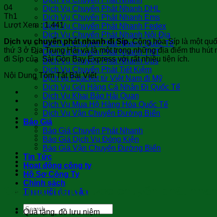
04
Dịch Vụ Chuyển Phát Nhanh DHL
Th1
Dịch Vụ Chuyển Phát Nhanh Ems
Lượt Xem :
1.441
Dịch Vụ Chuyển Phát Nhanh Fedex
Dịch Vụ Chuyển Phát Nhanh Nội Địa
Dịch vụ chuyển phát nhanh đi Síp.
Cộng hòa Síp là một quốc
Dịch Vụ Chuyển Phát Nhanh Quốc Tế
thứ 3 ở Địa Trung Hải và là một trong những địa điểm thu hú
Dịch Vụ Chuyển Phát Nhanh TNT
đi Síp của Sài Gòn Bay Express với rất nhiều tiện ích.
Dịch Vụ Chuyển Phát Nhanh Ups
Dịch Vụ Chuyển Phát Tiết Kiệm
Nội Dung Tóm Tắt Bài Viết
Dịch vụ Epacket từ Việt Nam đi Mỹ
Dịch Vụ Gửi Hàng Cá Nhân Đi Quốc Tế
Dịch Vụ Khai Báo Hải Quan
Dịch Vụ Mua Hộ Hàng Hóa Quốc Tế
Dịch Vụ Vận Chuyển Đường Biển
Báo Giá
Báo Giá Chuyển Phát Nhanh
Báo Giá Dịch Vụ Đóng Kiện
Báo Giá Vận Chuyển Đường Biển
Tin Tức
Hoạt động công ty
Hồ Sơ Công Ty
Chính sách
Các mặt hàng được chuyển phát nhanh
Theo dõi đơn vận
Quà tặng, đồ lưu niệm