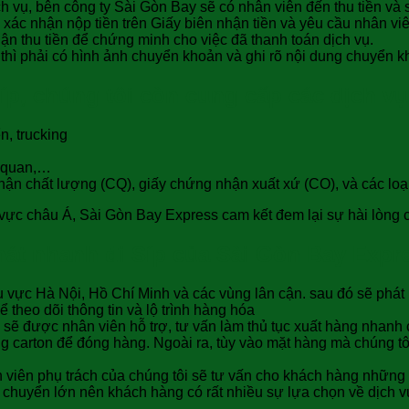
h vụ, bên công ty Sài Gòn Bay sẽ có nhân viên đến thu tiền và s
) xác nhận nộp tiền trên Giấy biên nhận tiền và yêu cầu nhân vi
ận thu tiền để chứng minh cho việc đã thanh toán dịch vụ.
thì phải có hình ảnh chuyển khoản và ghi rõ nội dung chuyển k
íp, chúng tôi còn cung cấp các dịch v
, trucking
i quan,…
hận chất lượng (CQ), giấy chứng nhận xuất xứ (CO), và các loạ
u vực châu Á, Sài Gòn Bay Express cam kết đem lại sự hài lòng c
hát nhanh đi Síp của Sài Gòn Bay Expr
 vực Hà Nội, Hồ Chí Minh và các vùng lân cận. sau đó sẽ phát
theo dõi thông tin và lộ trình hàng hóa
g sẽ được nhân viên hỗ trợ, tư vấn làm thủ tục xuất hàng nhanh
g carton để đóng hàng. Ngoài ra, tùy vào mặt hàng mà chúng tô
iên phụ trách của chúng tôi sẽ tư vấn cho khách hàng những dị
n chuyển lớn nên khách hàng có rất nhiều sự lựa chọn về dịch 