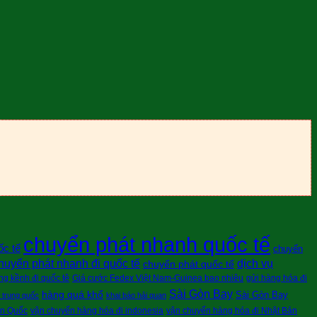
chuyển phát nhanh quốc tế
ốc tế
chuyển
huyển phát nhanh đi quốc tế
dịch vụ
chuyển phát quốc tế
g kềnh đi quốc tê
Giá cước Fedex Việt Nam-Guinea bao nhiêu
gửi hàng hóa đi
Sài Gòn Bay
hàng quá khổ
Sài Gòn Bay
i trung quốc
khai báo hải quan
àn Quốc
vận chuyển hàng hóa đi indonesia
vận chuyển hàng hóa đi Nhật Bản