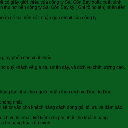
ẽ có giấy giới thiệu của công ty Sài Gòn Bay hoặc xuất trình
ên thu nợ bên công ty Sài Gòn Bay ký ( Ghi rõ họ tên) nhận tiền
hoản để hai bên xác nhận qua email của công ty
ụ khác như
i giấy phép con xuất khẩu.
ho quý khách về giả cả, sự tin cậy, và dịch vụ chất lượng cao.
ess
 hàng tận nhà cho người nhận theo dịch vụ Door to Door
 chóng nhất
i sẽ tư vấn cho khách hàng cách đóng gói tối ưu và đảm bảo
ch vụ tốt nhất, tiết kiệm chi phí nhất cho khách hàng
vụ cho hàng hóa của mình.