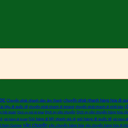
ọc
chuyển phát nhanh hàng hóa đi qu
Chuyển phát nhanh dàn âm thanh
c
i liệu đi quốc tế
chuyển phát nhanh đi Ireland
chuyển phát nhanh đi nhật bản
ụ hải quan
Dịch vụ vận chuyển
Dịch vụ vận chuyển hàng hóa cồn
Dịch vụ mở tờ khai
gửi hàng đi quốc tế
Gửi hàng đi Mỹ nhanh giá rẻ
rẻ
gửi hàng đi Israel
gửi hàng đ
vận chuyển
vận chuyển hàng hóa
ệt Nam-Guinea
vận chuyển hàng hóa đi H