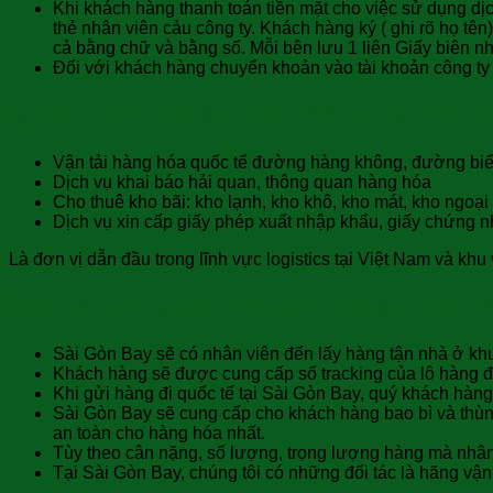
Khi khách hàng thanh toán tiền mặt cho việc sử dụng dịc
thẻ nhân viên cảu công ty. Khách hàng ký ( ghi rõ họ tên
cả bằng chữ và bằng số. Mỗi bên lưu 1 liên Giấy biên nh
Đối với khách hàng chuyển khoản vào tài khoản công ty 
Ngoài dịch vụ chuyển phát nhanh đi S
Vận tải hàng hóa quốc tế đường hàng không, đường biển
Dịch vụ khai báo hải quan, thông quan hàng hóa
Cho thuê kho bãi: kho lạnh, kho khô, kho mát, kho ngoạ
Dịch vụ xin cấp giấy phép xuất nhập khẩu, giấy chứng n
Là đơn vị dẫn đầu trong lĩnh vực logistics tại Việt Nam và kh
Lợi ích khi sử dụng dịch vụ chuyển p
Sài Gòn Bay sẽ có nhân viên đến lấy hàng tận nhà ở khu
Khách hàng sẽ được cung cấp số tracking của lô hàng để 
Khi gửi hàng đi quốc tế tại Sài Gòn Bay, quý khách hàn
Sài Gòn Bay sẽ cung cấp cho khách hàng bao bì và thùn
an toàn cho hàng hóa nhất.
Tùy theo cân nặng, số lượng, trọng lượng hàng mà nhân v
Tại Sài Gòn Bay, chúng tôi có những đối tác là hãng vậ