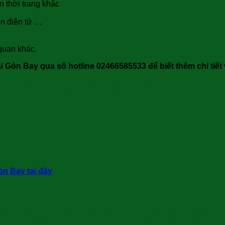
n thời trang khác
iện điện tử …
 quan khác.
ài Gòn Bay qua số hotline 02466585533 để biết thêm chi tiết
a Sài Gòn Bay Express gồm
n Bay tại đây
phát nhanh đi Sip đến 63 tỉnh thành cả nước