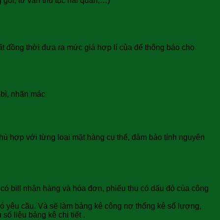
 gói, tư vấn thủ tục hải quan,…)
t đồng thời đưa ra mức giá hợp lí của để thông báo cho
 bì, nhãn mác
ù hợp với từng loại mặt hàng cụ thể, đảm bảo tính nguyên
 có bill nhận hàng và hóa đơn, phiếu thu có dấu đỏ của công
có yêu cầu. Và sẽ làm bảng kê công nợ thống kê số lượng,
ố liệu bảng kê chi tiết .