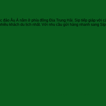
 đảo Âu Á nằm ở phía đông Địa Trung Hải. Sip tiếp giáp với cá
t nhiều khách du lịch nhất. Với nhu cầu gửi hàng nhanh sang S
 đi Síp của Sài Gòn Bay Express: