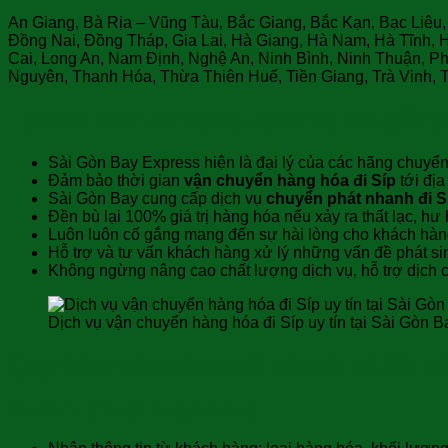
An Giang, Bà Rịa – Vũng Tàu, Bắc Giang, Bắc Kạn, Bạc Liêu
Đồng Nai, Đồng Tháp, Gia Lai, Hà Giang, Hà Nam, Hà Tĩnh,
Cai, Long An, Nam Định, Nghệ An, Ninh Bình, Ninh Thuận, P
Nguyên, Thanh Hóa, Thừa Thiên Huế, Tiền Giang, Trà Vinh, 
Tại sao nên sử dụng dịch vụ chuyển p
Sài Gòn Bay Express hiện là đại lý của các hãng chuyển
Đảm bảo thời gian
vận chuyển hàng hóa đi Síp
tới đị
Sài Gòn Bay cung cấp dịch vụ
chuyển phát nhanh đi S
Đền bù lại 100% giá trị hàng hóa nếu xảy ra thất lạc, h
Luôn luôn cố gắng mang đến sự hài lòng cho khách hàn
Hỗ trợ và tư vấn khách hàng xử lý những vấn đề phát sin
Không ngừng nâng cao chất lượng dịch vụ, hỗ trợ dịch có
Dịch vụ vận chuyển hàng hóa đi Síp uy tín tại Sài Gòn B
Quy trình chuyển phát nhanh đi Síp c
Bước 1: Chuẩn bị gửi hàng: