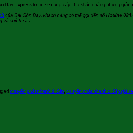
 Gòn Bay Express tự tin sẽ cung cấp cho khách hàng những giải
nh
của Sài Gòn Bay, khách hàng có thể gọi đến số
Hotline 024.
 và chính xác.
gged
chuyển phát nhanh đi Sip
,
chuyển phát nhanh đi Sip giá rẻ