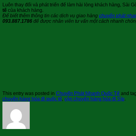
Luôn thay đổi và phát triển để làm hài lòng khách hàng, Sài
tế
của khách hàng.
Để biết thêm thông tin các dịch vụ giao hàng
chuyển phát nha
093.887.1786
để được nhân viên tư vấn một cách nhanh chóng
This entry was posted in
Chuyển Phát Nhanh Quốc Tế
and ta
chuyển hàng hóa đi quốc tế
,
vận chuyển hàng hóa đi Síp
.