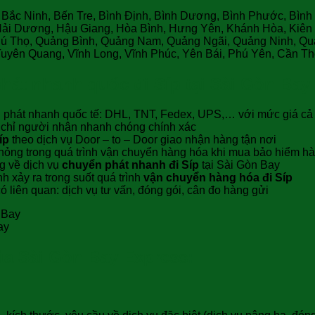
, Bắc Ninh, Bến Tre, Bình Định, Bình Dương, Bình Phước, Bìn
 Hải Dương, Hậu Giang, Hòa Bình, Hưng Yên, Khánh Hòa, Kiên
hú Thọ, Quảng Bình, Quảng Nam, Quảng Ngãi, Quảng Ninh, Quảng
Tuyên Quang, Vĩnh Long, Vĩnh Phúc, Yên Bái, Phú Yên, Cần Th
hát nhanh quốc đi Síp tại Sài Gòn Bay
 phát nhanh quốc tế: DHL, TNT, Fedex, UPS,… với mức giá cả cự
a chỉ người nhận nhanh chóng chính xác
íp
theo dịch vụ Door – to – Door giao nhận hàng tận nơi
ư hỏng trong quá trình vận chuyển hàng hóa khi mua bảo hiểm h
g về dịch vụ
chuyển phát nhanh đi Síp
tại Sài Gòn Bay
h xảy ra trong suốt quá trình
vận chuyển hàng hóa đi Síp
 liên quan: dịch vụ tư vấn, đóng gói, cân đo hàng gửi
ay
ủa Sài Gòn Bay Express: