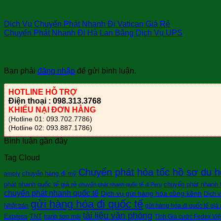
sài gòn bay
Dịch Vụ Chuyển Phát Nhanh Đi Vatican Giá Rẻ
Chuyển Phát Nhanh Đi Hà Lan Bằng Dịch Vụ UPS
Trả lời
Bạn phải
đăng nhập
để gửi bình luận.
HOTLINE HỖ TRỢ
Điện thoại : 098.313.3768
KHIẾU NẠI ĐƠN HÀNG
(Hotline 01: 093.702.7786)
(Hotline 02: 093.887.1786)
Bình luận gần đây
Tag Cloud
Chuyển phát hỏa tốc hồ sơ du h
chuyển hàng đi mỹ
amply
phát nhanh quốc tế giá rẻ
chuyển phát nhanh tà
chuyển phát nhanh quốc tế đi Peru
chuyển phát nhanh quốc tế
Dịch vụ gửi hàng hóa cồng kềnh
Dịch v
gửi hàng hóa đi quốc tế
Nhật bản
gửi hàng hóa đi quốc tế giá 
tài liệu văn phòng
Express
TNT
tranh sơn mài
Tính Giá cước Fedex Vi