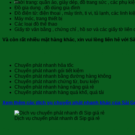
Thời trang: quần áo, giày dép, đồ trang sức , các phụ kiệ
Đồ gia dung , đồ dùng gia đình
Đồ điện tử: điện thoại , máy tính, ti vi, tủ lạnh, các linh k
Máy móc, trang thiết bị
Các loại đồ thể thao
Giấy tờ văn bằng , chứng chỉ , hồ sơ và các giấy tờ liên
Và còn rất nhiều mặt hàng khác, xin vui lòng liên hê với S
Dịch vụ chuyển phát nhanh đi Síp củ
Chuyển phát nhanh hỏa tốc
Chuyển phát nhanh gói tiết kiệm
Chuyển phát nhanh bằng đường hàng không
Chuyển phát nhanh chứng từ, bưu kiện
Chuyển phát nhanh hàng nặng giá rẻ
Chuyển phát nhanh hàng quá khổ, quá tải
Xem thêm các dịch vụ chuyển phát nhanh khác của Sài Gò
Dịch vụ chuyển phát nhanh đi Sip giá rẻ
Sài Gòn Bay Express cung cấp dịch vụ chuyển 