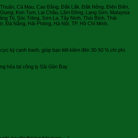
h Thuận, Cà Mau, Cao Bằng, Đắk Lắk, Đắk Nông, Điện Biên,
 Giang, Kon Tum, Lai Châu, Lâm Đồng, Lạng Sơn, Malaysia
 Trị, Sóc Trăng, Sơn La, Tây Ninh, Thái Bình, Thái
ơ, Đà Nẵng, Hải Phòng, Hà Nội, TP. Hồ Chí Minh.
 Express
c kỳ cạnh tranh, giúp bạn tiết kiệm đến 30-50 % chi phí.
àng hóa tại công ty Sài Gòn Bay