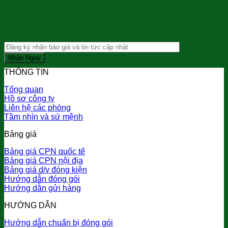
THÔNG TIN
Tổng quan
Hồ sơ công ty
Liên hệ các phòng
Tầm nhìn và sứ mệnh
Bảng giá
Bảng giá CPN quốc tế
Bảng giá CPN nội địa
Bảng giá d/v đóng kiện
Hướng dẫn đóng gói
Hướng dẫn gửi hàng
HƯỚNG DẪN
Hướng dẫn chuẩn bị đóng gói