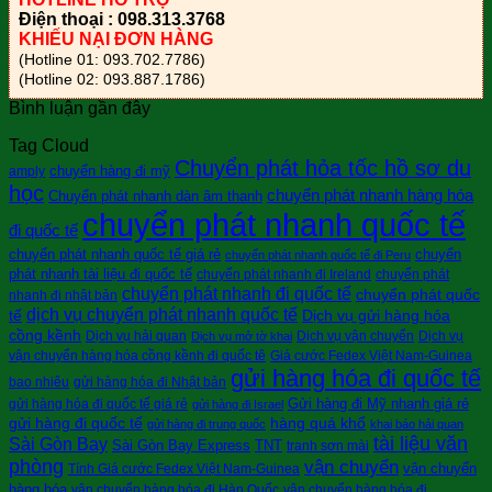
Điện thoại : 098.313.3768
KHIẾU NẠI ĐƠN HÀNG
(Hotline 01: 093.702.7786)
(Hotline 02: 093.887.1786)
Bình luận gần đây
Tag Cloud
Chuyển phát hỏa tốc hồ sơ du
chuyển hàng đi mỹ
amply
học
chuyển phát nhanh hàng hóa
Chuyển phát nhanh dàn âm thanh
chuyển phát nhanh quốc tế
đi quốc tế
chuyển phát nhanh quốc tế giá rẻ
chuyển
chuyển phát nhanh quốc tế đi Peru
phát nhanh tài liệu đi quốc tế
chuyển phát nhanh đi Ireland
chuyển phát
chuyển phát nhanh đi quốc tế
chuyển phát quốc
nhanh đi nhật bản
dịch vụ chuyển phát nhanh quốc tế
tế
Dịch vụ gửi hàng hóa
cồng kềnh
Dịch vụ hải quan
Dịch vụ vận chuyển
Dịch vụ
Dịch vụ mở tờ khai
vận chuyển hàng hóa cồng kềnh đi quốc tê
Giá cước Fedex Việt Nam-Guinea
gửi hàng hóa đi quốc tế
bao nhiêu
gửi hàng hóa đi Nhật bản
Gửi hàng đi Mỹ nhanh giá rẻ
gửi hàng hóa đi quốc tế giá rẻ
gửi hàng đi Israel
gửi hàng đi quốc tế
hàng quá khổ
gửi hàng đi trung quốc
khai báo hải quan
tài liệu văn
Sài Gòn Bay
Sài Gòn Bay Express
TNT
tranh sơn mài
phòng
vận chuyển
vận chuyển
Tính Giá cước Fedex Việt Nam-Guinea
hàng hóa
vận chuyển hàng hóa đi Hàn Quốc
vận chuyển hàng hóa đi