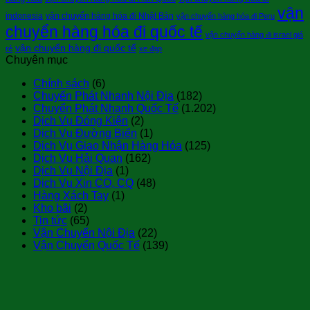
vận
indonesia
vận chuyển hàng hóa đi Nhật Bản
vận chuyển hàng hóa đi Peru
chuyển hàng hóa đi quốc tế
vận chuyển hàng đi israel giá
vận chuyển hàng đi quốc tế
rẻ
xe đạp
Chuyên mục
Chính sách
(6)
Chuyển Phát Nhanh Nội Địa
(182)
Chuyển Phát Nhanh Quốc Tế
(1.202)
Dịch Vụ Đóng Kiện
(2)
Dịch Vụ Đường Biển
(1)
Dịch Vụ Giao Nhận Hàng Hóa
(125)
Dịch Vụ Hải Quan
(162)
Dịch Vụ Nội Địa
(1)
Dịch Vụ Xin CO, CQ
(48)
Hàng Xách Tay
(1)
Kho bãi
(2)
Tin tức
(65)
Vận Chuyển Nội Địa
(22)
Vận Chuyển Quốc Tế
(139)