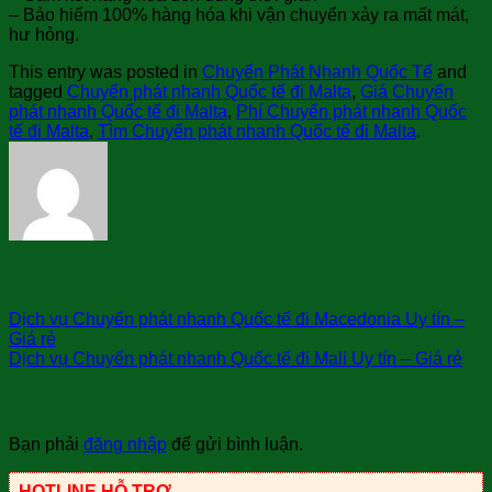
– Bảo hiểm 100% hàng hóa khi vận chuyển xảy ra mất mát,
hư hỏng.
This entry was posted in
Chuyển Phát Nhanh Quốc Tế
and
tagged
Chuyển phát nhanh Quốc tế đi Malta
,
Giá Chuyển
phát nhanh Quốc tế đi Malta
,
Phí Chuyển phát nhanh Quốc
tế đi Malta
,
Tìm Chuyển phát nhanh Quốc tế đi Malta
.
sài gòn bay
Dịch vụ Chuyển phát nhanh Quốc tế đi Macedonia Uy tín –
Giá rẻ
Dịch vụ Chuyển phát nhanh Quốc tế đi Mali Uy tín – Giá rẻ
Trả lời
Bạn phải
đăng nhập
để gửi bình luận.
HOTLINE HỖ TRỢ