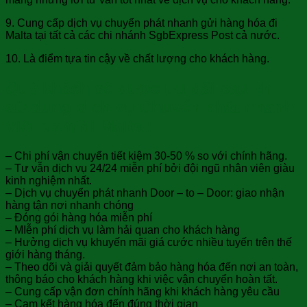
9. Cung cấp dịch vụ chuyển phát nhanh gửi hàng hóa đi
Malta tại tất cả các chi nhánh SgbExpress Post cả nước.
10. Là điểm tựa tin cậy về chất lượng cho khách hàng.
Quý khách sẽ được ưu đãi sau khi
sử dụng dịch vụ Chuyển phát nhanh
Việt Nam đi Malta :
– Chi phí vận chuyển tiết kiệm 30-50 % so với chính hãng.
– Tư vẫn dịch vụ 24/24 miễn phí bởi đội ngũ nhân viên giàu
kinh nghiệm nhất.
– Dịch vụ chuyển phát nhanh Door – to – Door: giao nhận
hàng tận nơi nhanh chóng
– Đóng gói hàng hóa miễn phí
– MIễn phí dịch vụ làm hải quan cho khách hàng
– Hưởng dịch vụ khuyến mãi giá cước nhiều tuyến trên thế
giới hàng tháng.
– Theo dõi và giải quyết đảm bảo hàng hóa đến nơi an toàn,
thông báo cho khách hàng khi việc vận chuyển hoàn tất.
– Cung cấp vận đơn chính hãng khi khách hàng yêu cầu
– Cam kết hàng hóa đến đúng thời gian