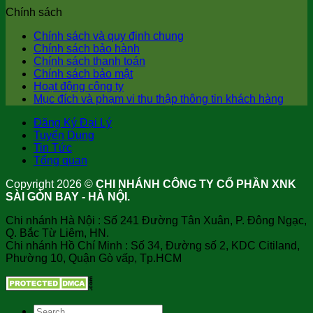
Chính sách
Chính sách và quy định chung
Chính sách bảo hành
Chính sách thanh toán
Chính sách bảo mật
Hoạt động công ty
Mục đích và phạm vi thu thập thông tin khách hàng
Đăng Ký Đại Lý
Tuyển Dụng
Tin Tức
Tổng quan
Copyright 2026 ©
CHI NHÁNH CÔNG TY CỔ PHẦN XNK
SÀI GÒN BAY - HÀ NỘI.
Chi nhánh Hà Nội : Số 241 Đường Tân Xuân, P. Đông Ngạc,
Q. Bắc Từ Liêm, HN.
Chi nhánh Hồ Chí Minh : Số 34, Đường số 2, KDC Citiland,
Phường 10, Quận Gò vấp, Tp.HCM