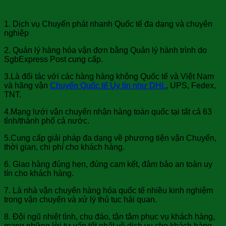
vận chuyển Quốc tế của bạn
1. Dịch vụ Chuyển phát nhanh Quốc tế đa dạng và chuyên
nghiệp
2. Quản lý hàng hóa vận đơn bằng Quản lý hành trình do
SgbExpress Post cung cấp.
3.Là đối tác với các hàng hàng không Quốc tế và Việt Nam
và hãng vận
Chuyển Quốc tế Uy tín như DHL
, UPS, Fedex,
TNT.
4.Mạng lưới vận chuyển nhận hàng toàn quốc tại tất cả 63
tỉnh/thành phố cả nước.
5.Cung cấp giải pháp đa dạng về phương tiện vận Chuyển,
thời gian, chi phí cho khách hàng.
6. Giao hàng đúng hẹn, đúng cam kết, đảm bảo an toàn uy
tín cho khách hàng.
7. Là nhà vận chuyển hàng hóa quốc tế nhiều kinh nghiệm
trong vận chuyển và xử lý thủ tục hải quan.
8. Đội ngũ nhiệt tình, chu đáo, tận tâm phục vụ khách hàng,
mang những lời tư vấn tốt nhất về dịch vụ cho khách hàng.