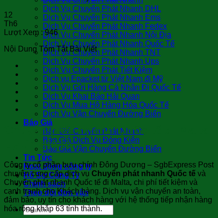
Dịch Vụ Chuyển Phát Nhanh DHL
12
Dịch Vụ Chuyển Phát Nhanh Ems
Th6
Dịch Vụ Chuyển Phát Nhanh Fedex
Lượt Xem :
946
Dịch Vụ Chuyển Phát Nhanh Nội Địa
Dịch Vụ Chuyển Phát Nhanh Quốc Tế
Nội Dung Tóm Tắt Bài Viết
Dịch Vụ Chuyển Phát Nhanh TNT
Dịch Vụ Chuyển Phát Nhanh Ups
Dịch Vụ Chuyển Phát Tiết Kiệm
Dịch vụ Epacket từ Việt Nam đi Mỹ
Dịch Vụ Gửi Hàng Cá Nhân Đi Quốc Tế
Dịch Vụ Khai Báo Hải Quan
Dịch Vụ Mua Hộ Hàng Hóa Quốc Tế
Dịch Vụ Vận Chuyển Đường Biển
Báo Giá
Chuyển phát nhanh Quốc tế đi Malta
Báo Giá Chuyển Phát Nhanh
Báo Giá Dịch Vụ Đóng Kiện
Uy tín giá rẻ
Báo Giá Vận Chuyển Đường Biển
Tin Tức
Công ty cổ phần bưu chính Đông Dương – SgbExpress Post
Hoạt động công ty
chuyên cung cấp dịch vụ
Chuyển phát nhanh Quốc tế
và
Hồ Sơ Công Ty
Chuyển phát nhanh Quốc tế đi Malta
,
chi phí tiết kiệm và
Chính sách
cạnh tranh cho Khách hàng. Dịch vụ vận chuyển an toàn,
Theo dõi đơn vận
đảm bảo, uy tín cho khách hàng với hệ thống tiếp nhận hàng
hóa rộng khắp 63 tỉnh thành.