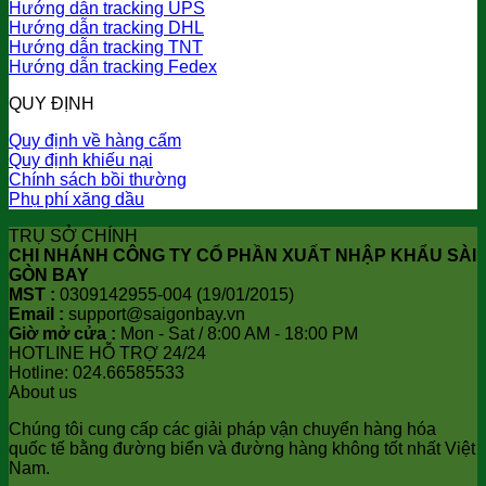
Hướng dẫn tracking UPS
Hướng dẫn tracking DHL
Hướng dẫn tracking TNT
Hướng dẫn tracking Fedex
QUY ĐỊNH
Quy định về hàng cấm
Quy định khiếu nại
Chính sách bồi thường
Phụ phí xăng dầu
TRỤ SỞ CHÍNH
CHI NHÁNH CÔNG TY CỔ PHẦN XUẤT NHẬP KHẨU SÀI
GÒN BAY
MST :
0309142955-004 (19/01/2015)
Email :
support@saigonbay.vn
Giờ mở cửa :
Mon - Sat / 8:00 AM - 18:00 PM
HOTLINE HỖ TRỢ 24/24
Hotline: 024.66585533
About us
Chúng tôi cung cấp các giải pháp vận chuyển hàng hóa
quốc tế bằng đường biển và đường hàng không tốt nhất Việt
Nam.