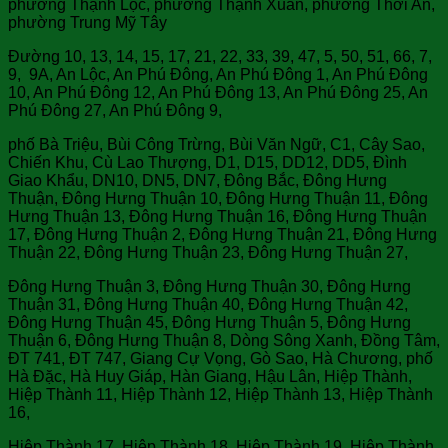
phường Thạnh Lộc, phường Thạnh Xuân, phường Thới An,
phường Trung Mỹ Tây
Đường 10, 13, 14, 15, 17, 21, 22, 33, 39, 47, 5, 50, 51, 66, 7,
9, 9A, An Lộc, An Phú Đông, An Phú Đông 1, An Phú Đông
10, An Phú Đông 12, An Phú Đông 13, An Phú Đông 25, An
Phú Đông 27, An Phú Đông 9,
phố Bà Triệu, Bùi Công Trừng, Bùi Văn Ngữ, C1, Cây Sao,
Chiến Khu, Cù Lao Thượng, D1, D15, DD12, DD5, Đình
Giao Khẩu, DN10, DN5, DN7, Đông Bắc, Đông Hưng
Thuận, Đông Hưng Thuận 10, Đông Hưng Thuận 11, Đông
Hưng Thuận 13, Đông Hưng Thuận 16, Đông Hưng Thuận
17, Đông Hưng Thuận 2, Đông Hưng Thuận 21, Đông Hưng
Thuận 22, Đông Hưng Thuận 23, Đông Hưng Thuận 27,
Đông Hưng Thuận 3, Đông Hưng Thuận 30, Đông Hưng
Thuận 31, Đông Hưng Thuận 40, Đông Hưng Thuận 42,
Đông Hưng Thuận 45, Đông Hưng Thuận 5, Đông Hưng
Thuận 6, Đông Hưng Thuận 8, Dòng Sông Xanh, Đồng Tâm,
ĐT 741, ĐT 747, Giang Cự Vọng, Gò Sao, Hà Chương, phố
Hà Đặc, Hà Huy Giáp, Hàn Giang, Hậu Lân, Hiệp Thành,
Hiệp Thành 11, Hiệp Thành 12, Hiệp Thành 13, Hiệp Thành
16,
Hiệp Thành 17, Hiệp Thành 18, Hiệp Thành 19, Hiệp Thành