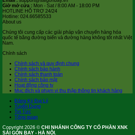
Email :
support@saigonbay.vn
Giờ mở cửa :
Mon - Sat / 8:00 AM - 18:00 PM
HOTLINE HỖ TRỢ 24/24
Hotline: 024.66585533
About us
Chúng tôi cung cấp các giải pháp vận chuyển hàng hóa
quốc tế bằng đường biển và đường hàng không tốt nhất Việt
Nam.
Chính sách
Chính sách và quy định chung
Chính sách bảo hành
Chính sách thanh toán
Chính sách bảo mật
Hoạt động công ty
Mục đích và phạm vi thu thập thông tin khách hàng
Đăng Ký Đại Lý
Tuyển Dụng
Tin Tức
Tổng quan
Copyright 2026 ©
CHI NHÁNH CÔNG TY CỔ PHẦN XNK
SÀI GÒN BAY - HÀ NỘI.