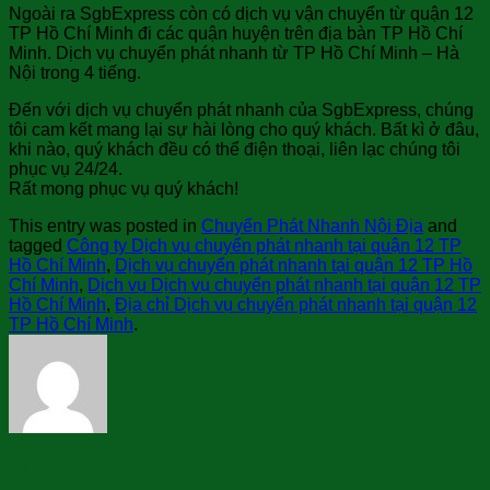
Ngoài ra SgbExpress còn có dịch vụ vận chuyển từ quận 12
TP Hồ Chí Minh đi các quận huyện trên địa bàn TP Hồ Chí
Minh. Dịch vụ chuyển phát nhanh từ TP Hồ Chí Minh – Hà
Nội trong 4 tiếng.
Đến với dịch vụ chuyển phát nhanh của SgbExpress, chúng
tôi cam kết mang lại sự hài lòng cho quý khách. Bất kì ở đâu,
khi nào, quý khách đều có thể điện thoại, liên lạc chúng tôi
phục vụ 24/24.
Rất mong phục vụ quý khách!
This entry was posted in
Chuyển Phát Nhanh Nội Địa
and
tagged
Công ty Dịch vụ chuyển phát nhanh tại quận 12 TP
Hồ Chí Minh
,
Dịch vụ chuyển phát nhanh tại quận 12 TP Hồ
Chí Minh
,
Dịch vụ Dịch vụ chuyển phát nhanh tại quận 12 TP
Hồ Chí Minh
,
Địa chỉ Dịch vụ chuyển phát nhanh tại quận 12
TP Hồ Chí Minh
.
sài gòn bay