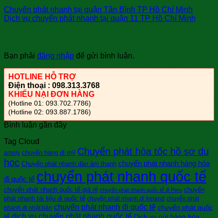
Chuyển phát nhanh tại quận Tân Bình TP Hồ Chí Minh
Dịch vụ chuyển phát nhanh tại quận 11 TP Hồ Chí Minh
Trả lời
Bạn phải
đăng nhập
để gửi bình luận.
HOTLINE HỖ TRỢ
Điện thoại : 098.313.3768
KHIẾU NẠI ĐƠN HÀNG
(Hotline 01: 093.702.7786)
(Hotline 02: 093.887.1786)
Bình luận gần đây
Tag Cloud
Chuyển phát hỏa tốc hồ sơ du
chuyển hàng đi mỹ
amply
học
chuyển phát nhanh hàng hóa
Chuyển phát nhanh dàn âm thanh
chuyển phát nhanh quốc tế
đi quốc tế
chuyển phát nhanh quốc tế giá rẻ
chuyển
chuyển phát nhanh quốc tế đi Peru
phát nhanh tài liệu đi quốc tế
chuyển phát nhanh đi Ireland
chuyển phát
chuyển phát nhanh đi quốc tế
chuyển phát quốc
nhanh đi nhật bản
dịch vụ chuyển phát nhanh quốc tế
tế
Dịch vụ gửi hàng hóa