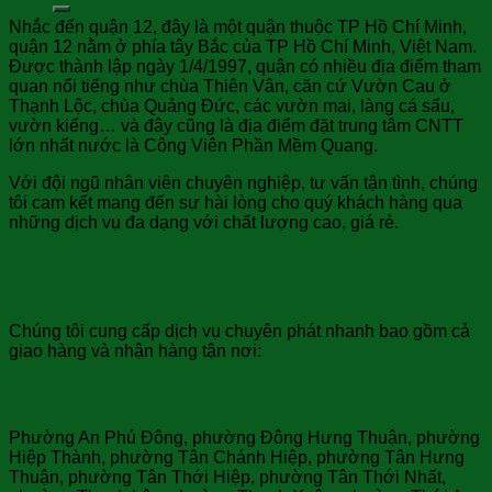
Nhắc đến quận 12, đây là một quận thuộc TP Hồ Chí Minh,
quận 12 nằm ở phía tây Bắc của TP Hồ Chí Minh, Việt Nam.
Được thành lập ngày 1/4/1997, quận có nhiều địa điểm tham
quan nổi tiếng như chùa Thiên Vân, căn cứ Vườn Cau ở
Thạnh Lộc, chùa Quảng Đức, các vườn mai, làng cá sấu,
vườn kiểng… và đây cũng là địa điểm đặt trung tâm CNTT
lớn nhất nước là Công Viên Phần Mềm Quang.
Với đội ngũ nhân viên chuyên nghiệp, tư vấn tận tình, chúng
tôi cam kết mang đến sự hài lòng cho quý khách hàng qua
những dịch vụ đa dạng với chất lượng cao, giá rẻ.
Nhận hàng – giao hàng tại tất cả phường,
đường phố trên địa bàn quận 12
Chúng tôi cung cấp dịch vụ chuyên phát nhanh bao gồm cả
giao hàng và nhận hàng tận nơi:
Nhận vận chuyển – giao hàng tại:
Phường An Phú Đông, phường Đông Hưng Thuận, phường
Hiệp Thành, phường Tân Chánh Hiệp, phường Tân Hưng
Thuận, phường Tân Thới Hiệp, phường Tân Thới Nhất,