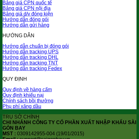
Bảng giá CPN quốc tế
Bảng giá CPN nội địa
Bảng giá d/v đóng kiện
Hướng dẫn đóng gói
Hướng dẫn gửi hàng
HƯỚNG DẪN
Hướng dẫn chuẩn bị đóng gói
Hướng dẫn tracking UPS
Hướng dẫn tracking DHL
Hướng dẫn tracking TNT
Hướng dẫn tracking Fedex
QUY ĐỊNH
Quy định về hàng cấm
Quy định khiếu nại
Chính sách bồi thường
Phụ phí xăng dầu
TRỤ SỞ CHÍNH
CHI NHÁNH CÔNG TY CỔ PHẦN XUẤT NHẬP KHẨU SÀI
GÒN BAY
MST :
0309142955-004 (19/01/2015)