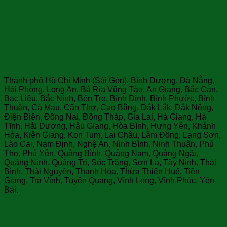
SgbExpress nhận vận chuyển phát
nhanh ngoại thành từ quận Hoàn
Kiếm đến các tỉnh thành trong cả
nước:
Thành phố Hồ Chí Minh (Sài Gòn), Bình Dương, Đà Nẵng,
Hải Phòng, Long An, Bà Rịa Vũng Tàu, An Giang, Bắc Cạn,
Bạc Liêu, Bắc Ninh, Bến Tre, Bình Định, Bình Phước, Bình
Thuận, Cà Mau, Cần Thơ, Cao Bằng, Đắk Lắk, Đắk Nông,
Điện Biên, Đồng Nai, Đồng Tháp, Gia Lai, Hà Giang, Hà
Tĩnh, Hải Dương, Hậu GIang, Hòa Bình, Hưng Yên, Khánh
Hòa, Kiên Giang, Kon Tum, Lai Châu, Lâm Đồng, Lạng Sơn,
Lào Cai, Nam Định, Nghệ An, Ninh Bình, Ninh Thuận, Phú
Thọ, Phú Yên, Quảng Bình, Quảng Nam, Quảng Ngãi,
Quảng Ninh, Quảng Trị, Sóc Trăng, Sơn La, Tây Ninh, Thái
Bình, Thái Nguyên, Thanh Hóa, Thừa Thiên Huế, Tiền
Giang, Trà Vinh, Tuyên Quang, Vĩnh Long, Vĩnh Phúc, Yên
Bái.
Các thông tin khách hàng cần cũng cấp cho
công ty bao gồm: