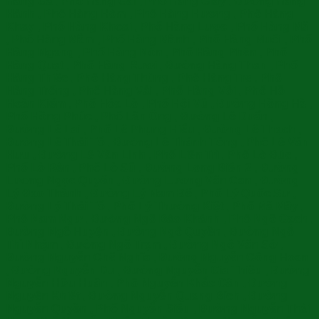
Hàng Gà , Phố Hàng Gai , Phố Hàng Giấy , Đường Hàng
Hành , Phố Hàng Hòm , Phố Hàng Hương , Phố Hàng
Khay , Phố Hàng Khoai , Phố Hàng Lược , Phố Hàng Mã
, Phố Hàng Mắm , Phố Hàng Mành , Phố Hàng Muối , Phố
Hàng Ngang , Phố Hàng Nón , Phố Hàng Phèn , Phố
Hàng Quạt , Phố Hàng Rươi , Đường Hàng Than , Phố
Hàng Thiếc , Phố Hàng Thùng , Phố Hàng Tre , Phố
Hàng Trống , Phố Hàng Vải , Phố Hàng Vôi , Phố Hồ
Hoàn Kiếm , Phố Hỏa Lò , Phố Hội Vũ , Đường Hồng Hà ,
Phố Hồng Phúc , Phố Lãn Ông , Đường Lê Duẩn ,
Đường Lê Lai , Phố Lê Phụng Hiểu , Đường Lê Thạch ,
Đường Lê Thái Tổ , Đường Lê Thánh Tông , Phố Lê Văn
Hưu , Đường Lê Văn Linh , Phố Liên Trì , Phố Lò Đúc ,
Phố Lò Rèn , Phố Lò Sũ , Đường Long Biên 2 , Đường
Lương Ngọc Quyến , Đường Lương Văn Can , Đường
Lý Đạo Thành , Đường Lý Nam Đế , Phố Lý Quốc Sư ,
Đường Lý Thái Tổ , Phố Lý Thường Kiệt , Phố Mã Mây ,
Phố Nam Ngư , Đường Ngõ Bảo Khánh , Phố Ngõ Gạch ,
Đường Ngõ Huyện , Đường Ngô Quyền , Đường Ngô
Thì Nhậm , Đường Ngõ Trạm , Đường Ngô Văn Sở ,
Đường Nguyễn Chế Nghĩa , Đường Nguyễn Công Hoan
, Đường Nguyễn Du , Đường Nguyễn Gia Thiều , Đường
Nguyễn Hữu Huân , Phố Nguyễn Khắc Cần , Đường
Nguyên Khiết , Đường Nguyễn Quang Bích , Đường
Nguyễn Quyền , Phố Nguyễn Siêu , Đường Nguyễn Thái