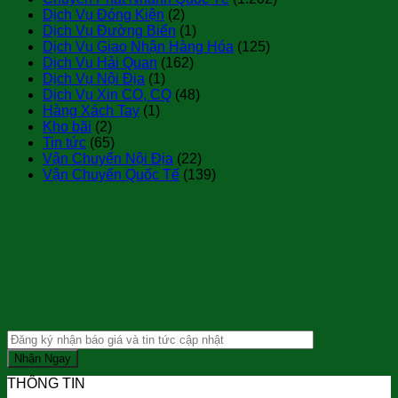
Dịch Vụ Đóng Kiện
(2)
Dịch Vụ Đường Biển
(1)
Dịch Vụ Giao Nhận Hàng Hóa
(125)
Dịch Vụ Hải Quan
(162)
Dịch Vụ Nội Địa
(1)
Dịch Vụ Xin CO, CQ
(48)
Hàng Xách Tay
(1)
Kho bãi
(2)
Tin tức
(65)
Vận Chuyển Nội Địa
(22)
Vận Chuyển Quốc Tế
(139)
THÔNG TIN