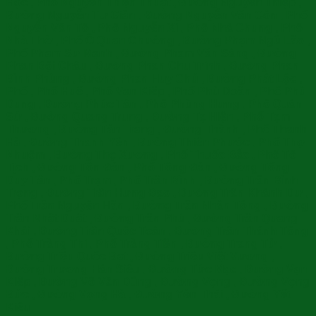
Học , Phố Nguyễn Thiện Thuật , Đường Nguyễn Thiệp ,
Đường Nguyễn Tư Giản , Đường Nguyễn Văn Côn , Phố
Nguyễn Văn Tố , Phố Nguyễn Xí , Phố Nhà Chung , Phố
Nhà Thờ , Phố Ô Quan Chưởng , Đường Phạm Ngũ Lão ,
Phố Phạm Sư Mạnh , Đường Phạm Văn Sáng , Đường
Phan Bội Châu , Đường Phan Chu Trinh , Đường Phan
Đình Phùng , Đường Phan Huy Chú , Đường Phát Lộc ,
Phố , Phố Huế , Phố Vạn Kiếp , Phố Phủ Doãn , Phố Phù
Dung , Đường Phúc Tân , Phố Phùng Hưng , Phố Quán
Sứ , Đường Quang Trung , Đường Tạ Hiện , Phố Tạm
Thương , Đường Tân Trang , Đường Thành , Phố Thanh
Hà , Đường Thanh Yên , Đường Thiên Phước , Phố Thợ
Nhuộm , Đường Thọ Xương , Phố Thuốc Bắc , Phố Tô
Tịch , Đường Tôn Đản , Phố Tông Đản , Đường Tống
Duy Tân , Phố Trạm , Phố Trần Bình , Đường Trần Bình
Trọng , Đường Trần Hưng Đạo , Đường Trần Khánh Dư ,
Phố Trần Nguyên Hãn , Đường Trần Nhân Tông , Đường
Trần Nhật Duật , Đường Trần Phú , Đường Trần Quang
Khải , Đường Trần Quốc Toản , Đường Trần Thánh Tông
, Phố Tràng Thi , Phố Tràng Tiền , Đường Trang Tử ,
Đường Triệu Quốc Đạt , Đường Triệu Việt Vương ,
Đường Trương Hán Siêu , Đường Tức Mạc , Đường Vạn
Kiếp , Đường Võ Văn Dũng , Đường Vọng , Đường Vọng
Đức , Đường Vọng Hà , Đường Yên Thái , Đường Yết
Kiêu