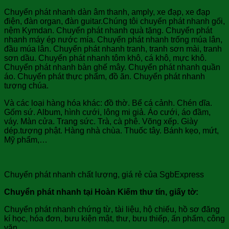
Chuyển phát nhanh dàn âm thanh, amply, xe đạp, xe đạp
điện, đàn organ, đàn guitar.Chúng tôi chuyển phát nhanh gối,
nệm Kymdan. Chuyển phát nhanh quà tặng. Chuyển phát
nhanh máy ép nước mía. Chuyển phát nhanh trống múa lân,
đầu múa lân. Chuyển phát nhanh tranh, tranh sơn mài, tranh
sơn dầu. Chuyển phát nhanh tôm khô, cá khô, mực khô.
Chuyển phát nhanh bàn ghế mây. Chuyển phát nhanh quần
áo. Chuyển phát thực phẩm, đồ ăn. Chuyển phát nhanh
tượng chúa.
Và các loại hàng hóa khác: đồ thờ. Bể cá cảnh. Chén dĩa.
Gốm sứ. Album, hình cưới, lông mi giả. Áo cưới, áo đầm,
váy. Màn cửa. Trang sức. Trà, cà phê. Võng xếp. Giày
dép.tượng phật. Hàng nhà chùa. Thuốc tây. Bánh kẹo, mứt,
Mỹ phẩm,…
Chuyển phát nhanh chất lượng, giá rẻ của SgbExpress
Chuyển phát nhanh tại Hoàn Kiếm thư tín, giấy tờ:
Chuyển phát nhanh chứng từ, tài liệu, hộ chiếu, hồ sơ đăng
kí học, hóa đơn, bưu kiện mật, thư, bưu thiếp, ấn phẩm, công
văn…