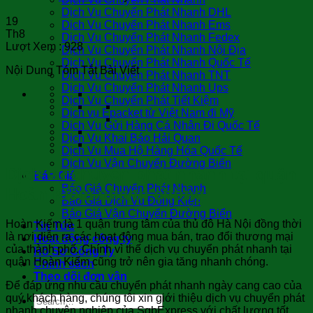
Dịch Vụ Chuyển Phát Nhanh DHL
19
Dịch Vụ Chuyển Phát Nhanh Ems
Th8
Dịch Vụ Chuyển Phát Nhanh Fedex
Lượt Xem :
928
Dịch Vụ Chuyển Phát Nhanh Nội Địa
Dịch Vụ Chuyển Phát Nhanh Quốc Tế
Nội Dung Tóm Tắt Bài Viết
Dịch Vụ Chuyển Phát Nhanh TNT
Dịch Vụ Chuyển Phát Nhanh Ups
Dịch Vụ Chuyển Phát Tiết Kiệm
Dịch vụ Epacket từ Việt Nam đi Mỹ
Dịch Vụ Gửi Hàng Cá Nhân Đi Quốc Tế
Dịch Vụ Khai Báo Hải Quan
Dịch Vụ Mua Hộ Hàng Hóa Quốc Tế
Dịch Vụ Vận Chuyển Đường Biển
Dịch vụ chuyển phát nhanh tại quận
Báo Giá
Báo Giá Chuyển Phát Nhanh
Hoàn Kiếm nhanh chóng
Báo Giá Dịch Vụ Đóng Kiện
Báo Giá Vận Chuyển Đường Biển
Hoàn Kiếm là 1 quận trung tâm của thủ đô Hà Nội đồng thời
Tin Tức
là nơi diễn ra các hoạt động mua bán, trao đổi thương mại
Hoạt động công ty
của thành phố. Chính vì thế dịch vụ chuyển phát nhanh tại
Hồ Sơ Công Ty
quận Hoàn Kiếm cũng trở nên gia tăng nhanh chóng.
Chính sách
Theo dõi đơn vận
Để đáp ứng nhu cầu chuyển phát nhanh ngày cang cao của
quý khách hàng, chúng tôi xin giới thiệu dịch vụ chuyển phát
nhanh chuyên nghiệp của SgbExpress với chất lượng tốt