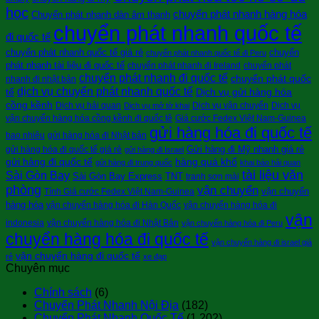
học
chuyển phát nhanh hàng hóa
Chuyển phát nhanh dàn âm thanh
chuyển phát nhanh quốc tế
đi quốc tế
chuyển phát nhanh quốc tế giá rẻ
chuyển
chuyển phát nhanh quốc tế đi Peru
phát nhanh tài liệu đi quốc tế
chuyển phát nhanh đi Ireland
chuyển phát
chuyển phát nhanh đi quốc tế
chuyển phát quốc
nhanh đi nhật bản
dịch vụ chuyển phát nhanh quốc tế
tế
Dịch vụ gửi hàng hóa
cồng kềnh
Dịch vụ hải quan
Dịch vụ vận chuyển
Dịch vụ
Dịch vụ mở tờ khai
vận chuyển hàng hóa cồng kềnh đi quốc tê
Giá cước Fedex Việt Nam-Guinea
gửi hàng hóa đi quốc tế
bao nhiêu
gửi hàng hóa đi Nhật bản
Gửi hàng đi Mỹ nhanh giá rẻ
gửi hàng hóa đi quốc tế giá rẻ
gửi hàng đi Israel
gửi hàng đi quốc tế
hàng quá khổ
gửi hàng đi trung quốc
khai báo hải quan
tài liệu văn
Sài Gòn Bay
Sài Gòn Bay Express
TNT
tranh sơn mài
phòng
vận chuyển
vận chuyển
Tính Giá cước Fedex Việt Nam-Guinea
hàng hóa
vận chuyển hàng hóa đi Hàn Quốc
vận chuyển hàng hóa đi
vận
indonesia
vận chuyển hàng hóa đi Nhật Bản
vận chuyển hàng hóa đi Peru
chuyển hàng hóa đi quốc tế
vận chuyển hàng đi israel giá
vận chuyển hàng đi quốc tế
rẻ
xe đạp
Chuyên mục
Chính sách
(6)
Chuyển Phát Nhanh Nội Địa
(182)
Chuyển Phát Nhanh Quốc Tế
(1.202)