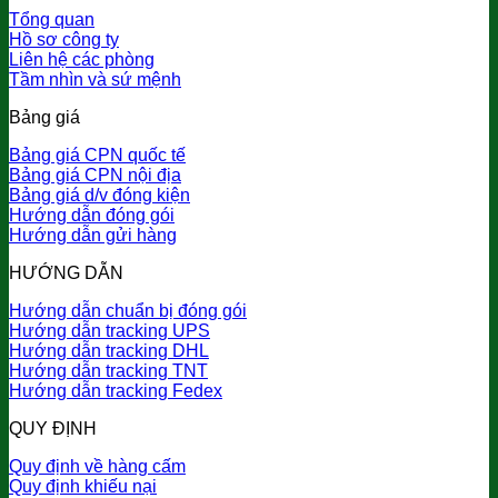
Tổng quan
Hồ sơ công ty
Liên hệ các phòng
Tầm nhìn và sứ mệnh
Bảng giá
Bảng giá CPN quốc tế
Bảng giá CPN nội địa
Bảng giá d/v đóng kiện
Hướng dẫn đóng gói
Hướng dẫn gửi hàng
HƯỚNG DẪN
Hướng dẫn chuẩn bị đóng gói
Hướng dẫn tracking UPS
Hướng dẫn tracking DHL
Hướng dẫn tracking TNT
Hướng dẫn tracking Fedex
QUY ĐỊNH
Quy định về hàng cấm
Quy định khiếu nại