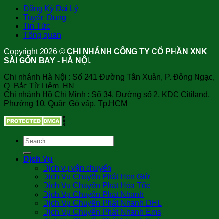
Đăng Ký Đại Lý
Tuyển Dụng
Tin Tức
Tổng quan
Copyright 2026 ©
CHI NHÁNH CÔNG TY CỔ PHẦN XNK
SÀI GÒN BAY - HÀ NỘI.
Chi nhánh Hà Nội : Số 241 Đường Tân Xuân, P. Đông Ngạc,
Q. Bắc Từ Liêm, HN.
Chi nhánh Hồ Chí Minh : Số 34, Đường số 2, KDC Citiland,
Phường 10, Quận Gò vấp, Tp.HCM
Dịch Vụ
Dịch vụ vận chuyển
Dịch Vụ Chuyển Phát Hẹn Giờ
Dịch Vụ Chuyển Phát Hỏa Tốc
Dịch Vụ Chuyển Phát Nhanh
Dịch Vụ Chuyển Phát Nhanh DHL
Dịch Vụ Chuyển Phát Nhanh Ems