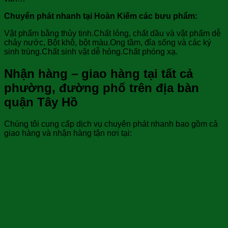
Chuyển phát nhanh tại Hoàn Kiếm các bưu phẩm:
Vật phẩm bằng thủy tinh.Chất lỏng, chất dầu và vật phẩm dễ
chảy nước, Bột khô, bột màu.Ong tầm, đỉa sống và các ký
sinh trùng.Chất sinh vật dễ hỏng.Chất phóng xạ.
Nhận hàng – giao hàng tại tất cả
phường, đường phố trên địa bàn
quận Tây Hồ
Chúng tôi cung cấp dịch vụ chuyên phát nhanh bao gồm cả
giao hàng và nhận hàng tận nơi tại:
Phường Chương Dương Độ, Phường Cửa Đông,
Phường Cửa Nam, Phường Đồng Xuân, Phường Hàng
Bạc, Phường Hàng Bài, Phường Hàng Bồ, Phường
Hàng Bông, Phường Hàng Buồm, Phường Hàng Đào,
Phường Hàng Gai, Phường Hàng Mã, Phường Hàng
Trống, Phường Lý Thái Tổ, Phường Phan Chu Trinh,
Phường Phúc Tân, Phường Trần Hưng Đạo, Phường
Tràng Tiền