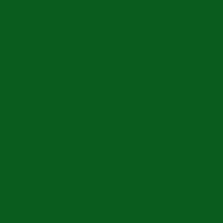
Đường 19/12, Phố 45, Phố An Xá, Phố Ấu Triệu, Phố Bà
Triệu, Đường Bạch Đằng, Phố Bảo Khánh, Đường Bảo
Linh, Phố Bát Đàn, Phố Bát Sứ, Phố Cấm Chỉ, Đường
Cao Thắng, Đường Cầu Chương Dương, Đường Cầu
Đất, Phố Cầu Đông, Phố Cầu Gỗ, Đường Cầu Long Biên,
Đường Cầu Thê Húc, Phố Chả Cá, Phố Chân Cầm,
Đường Chiến Thắng, Phố Chợ Gạo, Đường Chương
Dương, Đường Chương Dương Độ, Phố Cổ Tân,
Đường Cổng Đục, Đường Công Nghiệp 6, Phố Cửa
Đông, Phố Cửa Nam, Đường Dã Tượng, Đường Dal,
Đường Dal 22/12, Đường Dal 27/7, Phố Đặng Thái Thân,
Đường Đào Duy Từ, Đường Điện Biên, Đường Điện
Biên Phủ, Đường Đinh Công Tráng, Đường Đinh Lễ, Phố
Đinh Liệt, Phố Đình Ngang, Đường Đinh Tiên Hoàng,
Đường Đông Thái, Phố Đồng Xuân, Đường Hàng Đậu,
Đường Hàng Giầy, Phố , Đường Thành, Phố Gầm Cầu,
Phố Gia Ngư, Đường Hạ Hồi, Phố Hà Trung , Phố Hai Bà
Trưng , Phố Hàm Long , Đường Hàm Tử Quan , Phố
Hàng Bạc , Phố Hàng Bài , Phố Hàng Bè , Phố Hàng Bồ ,
Phố Hàng Bông , Phố Hàng Buồm , Phố Hàng Bút , Phố
Hàng Cá , Phố Hàng Cân , Phố Hàng Chai , Phố Hàng
Chiếu , Phố Hàng Chĩnh , Phố Hàng Chuối , Phố Hàng
Cót , Phố Hàng Da , Phố Hàng Đào , Phố Hàng Dầu , Phố
Hàng Điếu , Phố Hàng Đồng , Phố Hàng , Đường , Phố