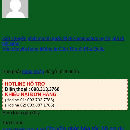
sài gòn bay
Gửi chuyển phát nhanh quốc tế đi Campuchia: uy tín, giá rẻ,
tiết kiệm
Vận chuyển hàng không từ Cần Thơ đi Phú Quốc
Trả lời
Bạn phải
đăng nhập
để gửi bình luận.
HOTLINE HỖ TRỢ
Điện thoại : 098.313.3768
KHIẾU NẠI ĐƠN HÀNG
(Hotline 01: 093.702.7786)
(Hotline 02: 093.887.1786)
Bình luận gần đây
Tag Cloud
Chuyển phát hỏa tốc hồ sơ du
chuyển hàng đi mỹ
amply