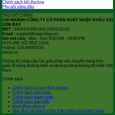
Chính sách bồi thường
Phụ phí xăng dầu
TRỤ SỞ CHÍNH
CHI NHÁNH CÔNG TY CỔ PHẦN XUẤT NHẬP KHẨU SÀI
GÒN BAY
MST :
0309142955-004 (19/01/2015)
Email :
support@saigonbay.vn
Giờ mở cửa :
Mon - Sat / 8:00 AM - 18:00 PM
HOTLINE HỖ TRỢ 24/24
Hotline: 024.66585533
About us
Chúng tôi cung cấp các giải pháp vận chuyển hàng hóa
quốc tế bằng đường biển và đường hàng không tốt nhất Việt
Nam.
Chính sách
Chính sách và quy định chung
Chính sách bảo hành
Chính sách thanh toán
Chính sách bảo mật
Hoạt động công ty
Mục đích và phạm vi thu thập thông tin khách hàng