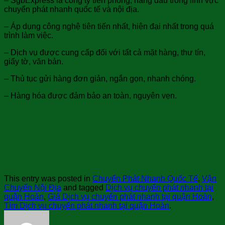
– SgbExpress là công ty tiên phong, hàng đầu trong lĩnh vực
chuyển phát nhanh quốc tế và nội địa.
– Áp dụng công nghệ tiên tiến nhất, hiện đại nhất trong quá
trình làm việc.
– Dịch vụ được cung cấp đối với tất cả mặt hàng, thư tín,
giấy tờ, văn bản.
– Thủ tục gửi hàng đơn giản, ngắn gọn, nhanh chóng.
– Hàng hóa được đảm bảo an toàn, nguyên vẹn.
SgbExpress cam kết mang lại sự hài lòng cho
quý khách. Dù ở bất kì ở đâu, bất kì khi nào,
quý khách đều có thể liên lạc với chúng tôi để
nhận được sự tư vấn và phục vụ nhiệt tình
24/24.
This entry was posted in
Chuyển Phát Nhanh Quốc Tế
,
Vận
Chuyển Nội Địa
and tagged
Dịch vụ chuyển phát nhanh tại
quận Hoàn
,
Giá Dịch vụ chuyển phát nhanh tại quận Hoàn
,
Tìm Dịch vụ chuyển phát nhanh tại quận Hoàn
.