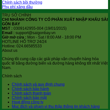
Chính sách bồi thường
Phụ phí xăng dầu
TRỤ SỞ CHÍNH
CHI NHÁNH CÔNG TY CỔ PHẦN XUẤT NHẬP KHẨU SÀI
GÒN BAY
MST :
0309142955-004 (19/01/2015)
Email :
support@saigonbay.vn
Giờ mở cửa :
Mon - Sat / 8:00 AM - 18:00 PM
HOTLINE HỖ TRỢ 24/24
Hotline: 024.66585533
About us
Chúng tôi cung cấp các giải pháp vận chuyển hàng hóa
quốc tế bằng đường biển và đường hàng không tốt nhất Việt
Nam.
Chính sách
Chính sách và quy định chung
Chính sách bảo hành
Chính sách thanh toán
Chính sách bảo mật
Hoạt động công ty
Mục đích và phạm vi thu thập thông tin khách hàng