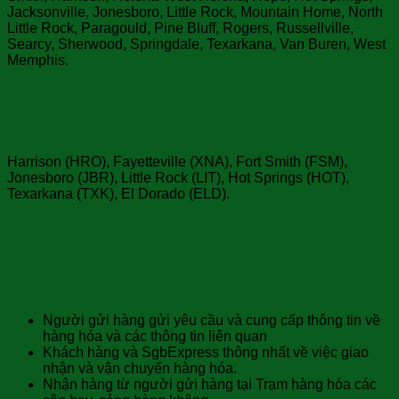
Jacksonville, Jonesboro, Little Rock, Mountain Home, North
Little Rock, Paragould, Pine Bluff, Rogers, Russellville,
Searcy, Sherwood, Springdale, Texarkana, Van Buren, West
Memphis.
Nhận chuyển hàng hóa đến các sân
bay của Arkansas:
Harrison (HRO), Fayetteville (XNA), Fort Smith (FSM),
Jonesboro (JBR), Little Rock (LIT), Hot Springs (HOT),
Texarkana (TXK), El Dorado (ELD).
Quy trình chuyển phát nhanh hàng
hóa từ Hồ Chí Minh đi Arkansas của
SgbExpress.
Người gửi hàng gửi yêu cầu và cung cấp thông tin về
hàng hóa và các thông tin liên quan
Khách hàng và SgbExpress thông nhất về việc giao
nhận và vận chuyển hàng hóa.
Nhận hàng từ người gửi hàng tại Trạm hàng hóa các