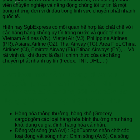
viên chuyên nghiệp và năng động chúng tôi tự tin là một
trong những đơn vị đi đầu trong lĩnh vực chuyển phát nhanh
quốc tế.
Hiện nay SgbExpress có mối quan hệ hợp tác chặt chẽ với
các hãng hàng không uy tín trong nước và quốc tế như
Vietnam Airlines (VN), Vietjet Air (VJ), Philippine Airlines
(PR), Asiana Airline (OZ), Thai Airway (TG), Area Flot, China
Airlines (CI), Emirate Airway (Ek) Etihad Airways (EY),… Và
rất vinh dự khi được là đại lí chính thức của các hãng
chuyển phát nhanh uy tín (Fedex, TNT, DHL,…)
Các loại mặt hàng trong dịch vụ
chuyển phát nhanh Hồ Chí Minh đi
Arkansas của chúng tôi hết sức đa
dạng gồm các loại mặt hàng như:
Hàng hóa thông thường, hàng khô (Grocery
cargo):gồm các loại hàng hóa bình thường như hàng
khô, dụng cụ gia đình, hàng hóa cá nhân.
Động vật sống (mã Avi) : SgbExpress nhận chở các
loại động vật sống như : Chim sống (AvB), Cá sống