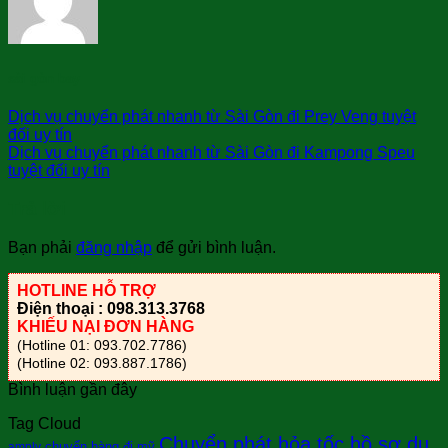
sài gòn bay
Dịch vụ chuyển phát nhanh từ Sài Gòn đi Prey Veng tuyệt
đối uy tín
Dịch vụ chuyển phát nhanh từ Sài Gòn đi Kampong Speu
tuyệt đối uy tín
Trả lời
Bạn phải
đăng nhập
để gửi bình luận.
HOTLINE HỖ TRỢ
Điện thoại : 098.313.3768
KHIẾU NẠI ĐƠN HÀNG
(Hotline 01: 093.702.7786)
(Hotline 02: 093.887.1786)
Bình luận gần đây
Tag Cloud
Chuyển phát hỏa tốc hồ sơ du
chuyển hàng đi mỹ
amply