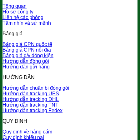
Tổng quan
Hồ sơ công ty
Liên hệ các phòng
Tầm nhìn và sứ mệnh
Bảng giá
Bảng giá CPN quốc tế
Bảng giá CPN nội địa
Bảng giá d/v đóng kiện
Hướng dẫn đóng gói
Hướng dẫn gửi hàng
HƯỚNG DẪN
Hướng dẫn chuẩn bị đóng gói
Hướng dẫn tracking UPS
Hướng dẫn tracking DHL
Hướng dẫn tracking TNT
Hướng dẫn tracking Fedex
QUY ĐỊNH
Quy định về hàng cấm
Quy định khiếu nại