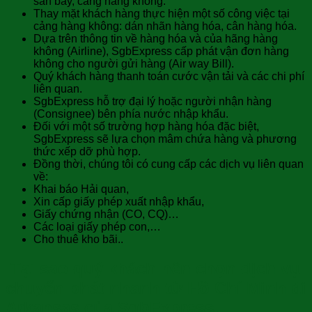
sân bay, cảng hàng không.
Thay mặt khách hàng thực hiện một số công việc tại
cảng hàng không: dán nhãn hàng hóa, cân hàng hóa.
Dựa trên thông tin về hàng hóa và của hãng hàng
không (Airline), SgbExpress cấp phát vận đơn hàng
không cho người gửi hàng (Air way Bill).
Quý khách hàng thanh toán cước vận tải và các chi phí
liên quan.
SgbExpress hỗ trợ đại lý hoặc người nhận hàng
(Consignee) bên phía nước nhập khẩu.
Đối với một số trường hợp hàng hóa đặc biệt,
SgbExpress sẽ lựa chọn mâm chứa hàng và phương
thức xếp dỡ phù hợp.
Đồng thời, chúng tôi có cung cấp các dịch vụ liên quan
về:
Khai báo Hải quan,
Xin cấp giấy phép xuất nhập khẩu,
Giấy chứng nhận (CO, CQ)…
Các loại giấy phép con,…
Cho thuê kho bãi..
Tại sao quý khách nên chọn dịch vụ
chuyển phát nhanh từ Hồ Chí Minh đi
Arkansas của SgbExpress.