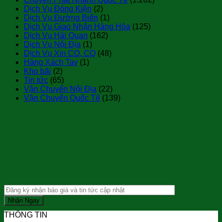
Dịch Vụ Đóng Kiện
(2)
Dịch Vụ Đường Biển
(1)
Dịch Vụ Giao Nhận Hàng Hóa
(125)
Dịch Vụ Hải Quan
(162)
Dịch Vụ Nội Địa
(1)
Dịch Vụ Xin CO, CQ
(48)
Hàng Xách Tay
(1)
Kho bãi
(2)
Tin tức
(65)
Vận Chuyển Nội Địa
(22)
Vận Chuyển Quốc Tế
(139)
THÔNG TIN