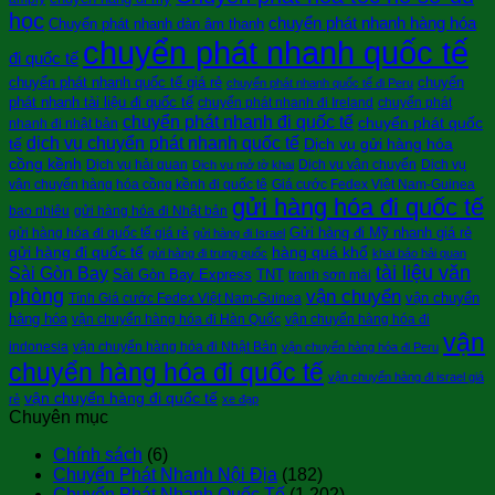
học
chuyển phát nhanh hàng hóa
Chuyển phát nhanh dàn âm thanh
chuyển phát nhanh quốc tế
đi quốc tế
chuyển phát nhanh quốc tế giá rẻ
chuyển
chuyển phát nhanh quốc tế đi Peru
phát nhanh tài liệu đi quốc tế
chuyển phát nhanh đi Ireland
chuyển phát
chuyển phát nhanh đi quốc tế
chuyển phát quốc
nhanh đi nhật bản
dịch vụ chuyển phát nhanh quốc tế
tế
Dịch vụ gửi hàng hóa
cồng kềnh
Dịch vụ hải quan
Dịch vụ vận chuyển
Dịch vụ
Dịch vụ mở tờ khai
vận chuyển hàng hóa cồng kềnh đi quốc tê
Giá cước Fedex Việt Nam-Guinea
gửi hàng hóa đi quốc tế
bao nhiêu
gửi hàng hóa đi Nhật bản
Gửi hàng đi Mỹ nhanh giá rẻ
gửi hàng hóa đi quốc tế giá rẻ
gửi hàng đi Israel
gửi hàng đi quốc tế
hàng quá khổ
gửi hàng đi trung quốc
khai báo hải quan
tài liệu văn
Sài Gòn Bay
Sài Gòn Bay Express
TNT
tranh sơn mài
phòng
vận chuyển
vận chuyển
Tính Giá cước Fedex Việt Nam-Guinea
hàng hóa
vận chuyển hàng hóa đi Hàn Quốc
vận chuyển hàng hóa đi
vận
indonesia
vận chuyển hàng hóa đi Nhật Bản
vận chuyển hàng hóa đi Peru
chuyển hàng hóa đi quốc tế
vận chuyển hàng đi israel giá
vận chuyển hàng đi quốc tế
rẻ
xe đạp
Chuyên mục
Chính sách
(6)
Chuyển Phát Nhanh Nội Địa
(182)
Chuyển Phát Nhanh Quốc Tế
(1.202)