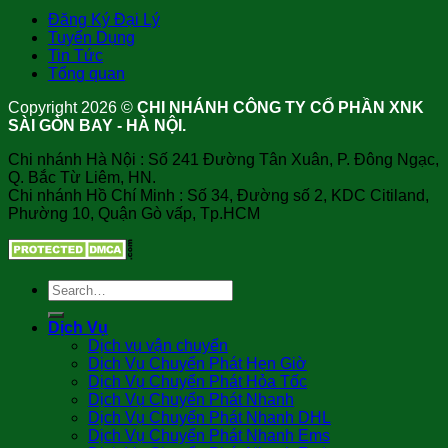
Đăng Ký Đại Lý
Tuyển Dụng
Tin Tức
Tổng quan
Copyright 2026 ©
CHI NHÁNH CÔNG TY CỔ PHẦN XNK
SÀI GÒN BAY - HÀ NỘI.
Chi nhánh Hà Nội : Số 241 Đường Tân Xuân, P. Đông Ngạc,
Q. Bắc Từ Liêm, HN.
Chi nhánh Hồ Chí Minh : Số 34, Đường số 2, KDC Citiland,
Phường 10, Quận Gò vấp, Tp.HCM
Dịch Vụ
Dịch vụ vận chuyển
Dịch Vụ Chuyển Phát Hẹn Giờ
Dịch Vụ Chuyển Phát Hỏa Tốc
Dịch Vụ Chuyển Phát Nhanh
Dịch Vụ Chuyển Phát Nhanh DHL
Dịch Vụ Chuyển Phát Nhanh Ems