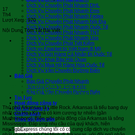
Dịch Vụ Chuyển Phát Nhanh DHL
17
Dịch Vụ Chuyển Phát Nhanh Ems
Th4
Dịch Vụ Chuyển Phát Nhanh Fedex
Lượt Xem :
970
Dịch Vụ Chuyển Phát Nhanh Nội Địa
Dịch Vụ Chuyển Phát Nhanh Quốc Tế
Nội Dung Tóm Tắt Bài Viết
Dịch Vụ Chuyển Phát Nhanh TNT
Dịch Vụ Chuyển Phát Nhanh Ups
Dịch Vụ Chuyển Phát Tiết Kiệm
Dịch vụ Epacket từ Việt Nam đi Mỹ
Dịch Vụ Gửi Hàng Cá Nhân Đi Quốc Tế
Dịch Vụ Khai Báo Hải Quan
Dịch Vụ Mua Hộ Hàng Hóa Quốc Tế
Dịch Vụ Vận Chuyển Đường Biển
Báo Giá
Báo Giá Chuyển Phát Nhanh
Dịch vụ chuyển phát nhanh từ Hồ
Báo Giá Dịch Vụ Đóng Kiện
Báo Giá Vận Chuyển Đường Biển
Chí Minh đi Arkansas (Mỹ) giá rẻ
Tin Tức
Hoạt động công ty
Thủ phủ Arkansas là Little Rock. Arkansas là tiểu bang duy
Hồ Sơ Công Ty
nhất của Hoa Kỳ mà có kim cương tự nhiên (gần
Chính sách
Murfreesboro). Biên giới phía đông của Arkansas là sông
Theo dõi đơn vận
Mississippi. Đáp ứng nhu cầu của quý khách, hiện
nay SgbExpress chúng tôi có có cung cấp dịch vụ chuyển
phát nhanh từ Hồ Chí Minh đi Arkansas, với đội ngũ nhân