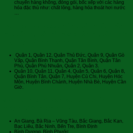
chuyển hàng không, đóng gói, bốc xếp với các hàng
hóa đặc thù như: chất lỏng, hàng hóa thoát hơi nước
…
Tại SgbExpress chúng tôi nhận vận
chuyển từ tất cả các quận huyện trên
địa bàn Hồ Chí Minh.
Quận 1, Quận 12, Quận Thủ Đức, Quận 9, Quận Gò
Vấp, Quận Bình Thạnh, Quận Tân Bình, Quận Tân
Phú, Quận Phú Nhuận, Quận 2, Quận 3.
Quận 10, Quận 11, Quận 4, Quận 5, Quận 6, Quận 8,
Quận Bình Tân, Quận 7, Huyện Củ Chi, Huyện Hóc
Môn, Huyện Bình Chánh, Huyện Nhà Bè, Huyện Cần
Giờ.
Việt Nam đi Arkansas tại 63 tỉnh
thành Việt Nam như:
An Giang, Bà Rịa – Vũng Tàu, Bắc Giang, Bắc Kạn,
Bạc Liêu, Bắc Ninh, Bến Tre, Bình Định
Bình Dương, Bình Phước