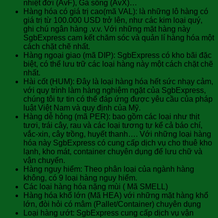
nhiệt đới (AvF), Gà sống (AvX)…
Hàng hóa có giá trị cao(mã VAL): là những lô hàng có
giá trị từ 100.000 USD trở lên, như các kim loại quý,
ghi chú ngân hàng .v.v. Với những mặt hàng này
SgbExpress cam kết chăm sóc và quản lí hàng hóa một
cách chặt chẽ nhất.
Hàng ngoại giao (mã DIP): SgbExpress có kho bãi đặc
biệt, có thể lưu trữ các loại hàng này một cách chặt chẽ
nhất.
Hài cốt (HUM): Đây là loại hàng hóa hết sức nhạy cảm,
với quy trình làm hàng nghiệm ngặt của SgbExpress,
chúng tôi tự tin có thể đáp ứng được yêu cầu của pháp
luật Việt Nam và quy định của Mỹ.
Hàng dễ hỏng (mã PER): bao gồm các loại như thịt
tươi, trái cây, rau và các loại tương tự kể cả báo chí,
vắc-xin, cây trồng, huyết thanh…. Với những loại hàng
hóa này SgbExpress có cung cấp dịch vụ cho thuê kho
lạnh, kho mát, container chuyên dụng để lưu chữ và
vận chuyển.
Hàng nguy hiểm: Theo phân loại của ngành hàng
không, có 9 loại hàng nguy hiểm.
Các loại hàng hóa nặng mùi ( Mã SMELL)
Hàng hóa khổ lớn (Mã HEA) với những mặt hàng khổ
lớn, đòi hỏi có mâm (Pallet/Container) chuyên dụng
Loại hàng ướt: SgbExpress cung cấp dịch vụ vận