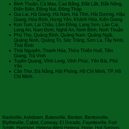
Bình Thuận, Cà Mau, Cao Bằng, Đắk Lắk, Đắk Nông,
Điện Biên, Đồng Nai, Đồng Tháp
Gia Lai, Hà Giang, Hà Nam, Hà Tĩnh, Hải Dương, Hậu
Giang, Hòa Bình, Hưng Yên, Khánh Hòa, Kiên Giang
Kon Tum, Lai Châu, Lâm Đồng, Lạng Sơn, Lào Cai,
Long An, Nam Định, Nghệ An, Ninh Bình, Ninh Thuận
Phú Thọ, Quảng Bình, Quảng Nam, Quảng Ngãi,
Quảng Ninh, Quảng Trị, Sóc Trăng, Sơn La, Tây Ninh,
Thái Bình
Thái Nguyên, Thanh Hóa, Thừa Thiên Huế, Tiền
Giang, Trà Vinh
Tuyên Quang, Vĩnh Long, Vĩnh Phúc, Yên Bái, Phú
Yên
Cần Thơ, Đà Nẵng, Hải Phòng, Hồ Chí Minh, TP. Hồ
Chí Minh.
Chuyển phát nhanh hàng hóa từ Hồ
Chí Minh đến khắp các thành phố
của Arkansas.
Nashville, ‎Ashdown, Batesville, Benton, Bentonville,
Blytheville, Cabot, Conway, El Dorado, Fayetteville, Fort
Smith, Harrison, Helena-West Helena, Hope, Hot Springs,