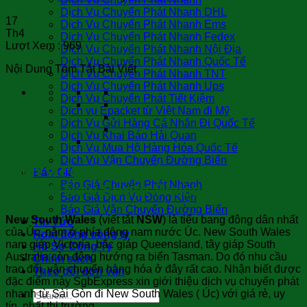
Dịch Vụ Chuyển Phát Nhanh DHL
17
Dịch Vụ Chuyển Phát Nhanh Ems
Th4
Dịch Vụ Chuyển Phát Nhanh Fedex
Lượt Xem :
969
Dịch Vụ Chuyển Phát Nhanh Nội Địa
Dịch Vụ Chuyển Phát Nhanh Quốc Tế
Nội Dung Tóm Tắt Bài Viết
Dịch Vụ Chuyển Phát Nhanh TNT
Dịch Vụ Chuyển Phát Nhanh Ups
Dịch Vụ Chuyển Phát Tiết Kiệm
Dịch vụ Epacket từ Việt Nam đi Mỹ
Dịch Vụ Gửi Hàng Cá Nhân Đi Quốc Tế
Dịch Vụ Khai Báo Hải Quan
Dịch Vụ Mua Hộ Hàng Hóa Quốc Tế
Dịch Vụ Vận Chuyển Đường Biển
Dịch vụ chuyển phát nhanh từ Sài
Báo Giá
Báo Giá Chuyển Phát Nhanh
Gòn đi New South Wales ( Úc)
Báo Giá Dịch Vụ Đóng Kiện
Báo Giá Vận Chuyển Đường Biển
New South Wales
(viết tắt
NSW
) là tiểu bang đông dân nhất
Tin Tức
của Úc, nằm ở phía đông nam nước Úc. New South Wales
Hoạt động công ty
nam giáp Victoria, bắc giáp Queensland, tây giáp South
Hồ Sơ Công Ty
Australia còn đông hướng ra biển Tasman. Do đó nhu cầu
Chính sách
trao đổi, vận chuyển hàng hóa ở đây rất cao. Nhận biết được
Theo dõi đơn vận
đặc điểm này SgbExpress xin giới thiệu dịch vụ chuyển phát
nhanh từ Sài Gòn đi New South Wales ( Úc) với giá rẻ, uy
tín, nhất thị trường.