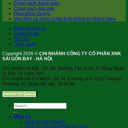
Chính sách thanh toán
Chính sách bảo mật
Hoạt động công ty
Mục đích và phạm vi thu thập thông tin khách hàng
Đăng Ký Đại Lý
Tuyển Dụng
Tin Tức
Tổng quan
Copyright 2026 ©
CHI NHÁNH CÔNG TY CỔ PHẦN XNK
SÀI GÒN BAY - HÀ NỘI.
Chi nhánh Hà Nội : Số 241 Đường Tân Xuân, P. Đông Ngạc,
Q. Bắc Từ Liêm, HN.
Chi nhánh Hồ Chí Minh : Số 34, Đường số 2, KDC Citiland,
Phường 10, Quận Gò vấp, Tp.HCM
Dịch Vụ
Dịch vụ vận chuyển
Dịch Vụ Chuyển Phát Hẹn Giờ