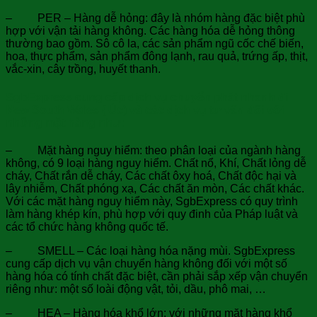
– PER – Hàng dễ hỏng: đây là nhóm hàng đặc biệt phù
hợp với vận tải hàng không. Các hàng hóa dễ hỏng thông
thường bao gồm. Sô cô la, các sản phẩm ngũ cốc chế biến,
hoa, thực phẩm, sản phẩm đông lạnh, rau quả, trứng ấp, thịt,
vắc-xin, cây trồng, huyết thanh.
SgbExpress cung cấp dịch vụ chuyển phát nhanh đi
New South Wales ( Úc) và các dịch vụ tư vấn đối với
những mặt hàng như:
– Mặt hàng nguy hiểm: theo phân loại của ngành hàng
không, có 9 loại hàng nguy hiểm. Chất nổ, Khí, Chất lỏng dễ
cháy, Chất rắn dễ cháy, Các chất ôxy hoá, Chất độc hại và
lây nhiễm, Chất phóng xạ, Các chất ăn mòn, Các chất khác.
Với các mặt hàng nguy hiểm này, SgbExpress có quy trình
làm hàng khép kín, phù hợp với quy đinh của Pháp luật và
các tổ chức hàng không quốc tế.
– SMELL – Các loại hàng hóa nặng mùi. SgbExpress
cung cấp dịch vụ vận chuyển hàng không đối với một số
hàng hóa có tính chất đặc biệt, cần phải sắp xếp vận chuyển
riêng như: một số loài động vật, tỏi, dầu, phô mai, …
– HEA – Hàng hóa khổ lớn: với những mặt hàng khổ