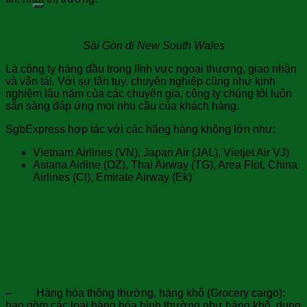
Sài Gòn đi New South Wales
Là công ty hàng đầu trong lĩnh vực ngoại thương, giao nhận
và vận tải. Với sự tận tụy, chuyên nghiệp cũng như kinh
nghiệm lâu năm của các chuyên gia, công ty chúng tôi luôn
sẵn sàng đáp ứng mọi nhu cầu của khách hàng.
SgbExpress hợp tác với các hãng hàng không lớn như:
Vietnam Airlines (VN), Japan Air (JAL), Vietjet Air VJ)
Asiana Airline (OZ), Thai Airway (TG), Area Flot, China
Airlines (CI), Emirate Airway (Ek)
SgbExpress cung cấp dịch vụ
chuyển phát nhanh đi New South
Wales ( Úc) và các dịch vụ tư vấn đối
với những mặt hàng như:
– Hàng hóa thông thường, hàng khô (Grocery cargo):
bao gồm các loại hàng hóa bình thường như hàng khô, dụng