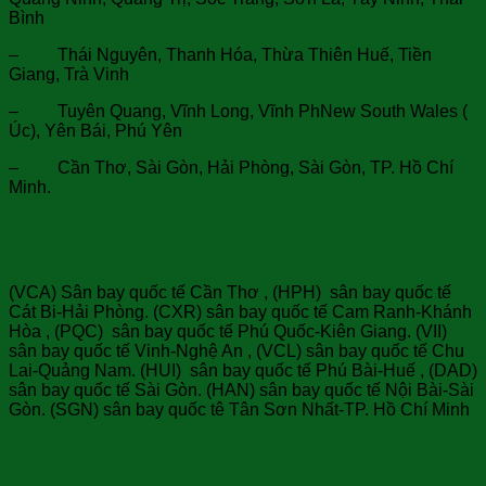
Bình
– Thái Nguyên, Thanh Hóa, Thừa Thiên Huế, Tiền
Giang, Trà Vinh
– Tuyên Quang, Vĩnh Long, Vĩnh PhNew South Wales (
Úc), Yên Bái, Phú Yên
– Cần Thơ, Sài Gòn, Hải Phòng, Sài Gòn, TP. Hồ Chí
Minh.
Từ các thành phố lớn và các sân bay quốc tế của Việt
Nam:
(VCA) Sân bay quốc tế Cần Thơ , (HPH) sân bay quốc tế
Cát Bi-Hải Phòng. (CXR) sân bay quốc tế Cam Ranh-Khánh
Hòa , (PQC) sân bay quốc tế Phú Quốc-Kiên Giang. (VII)
sân bay quốc tế Vinh-Nghệ An , (VCL) sân bay quốc tế Chu
Lai-Quảng Nam. (HUI) sân bay quốc tế Phú Bài-Huế , (DAD)
sân bay quốc tế Sài Gòn. (HAN) sân bay quốc tế Nội Bài-Sài
Gòn. (SGN) sân bay quốc tê Tân Sơn Nhất-TP. Hồ Chí Minh
Đến các thành phố, thị trấn của New South Wales ( Úc):