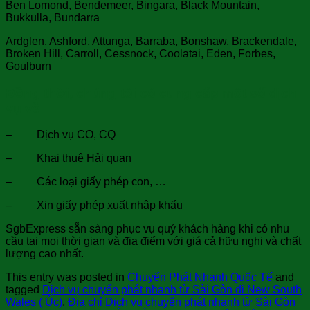
Ben Lomond, Bendemeer, Bingara, Black Mountain,
Bukkulla, Bundarra
Ardglen, Ashford, Attunga, Barraba, Bonshaw, Brackendale,
Broken Hill, Carroll, Cessnock, Coolatai, Eden, Forbes,
Goulburn
Đồng thời, chúng tôi có cung cấp một số dịch
vụ về
– Dịch vụ CO, CQ
– Khai thuê Hải quan
– Các loại giấy phép con, …
– Xin giấy phép xuất nhập khẩu
SgbExpress sẵn sàng phục vụ quý khách hàng khi có nhu
cầu tại mọi thời gian và địa điểm với giá cả hữu nghị và chất
lượng cao nhất.
This entry was posted in
Chuyển Phát Nhanh Quốc Tế
and
tagged
Dịch vụ chuyển phát nhanh từ Sài Gòn đi New South
Wales ( Úc)
,
Địa chỉ Dịch vụ chuyển phát nhanh từ Sài Gòn