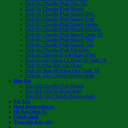
Dịch Vụ Chuyển Phát Hỏa Tốc
Dịch Vụ Chuyển Phát Nhanh
Dịch Vụ Chuyển Phát Nhanh DHL
Dịch Vụ Chuyển Phát Nhanh Ems
Dịch Vụ Chuyển Phát Nhanh Fedex
Dịch Vụ Chuyển Phát Nhanh Nội Địa
Dịch Vụ Chuyển Phát Nhanh Quốc Tế
Dịch Vụ Chuyển Phát Nhanh TNT
Dịch Vụ Chuyển Phát Nhanh Ups
Dịch Vụ Chuyển Phát Tiết Kiệm
Dịch vụ Epacket từ Việt Nam đi Mỹ
Dịch Vụ Gửi Hàng Cá Nhân Đi Quốc Tế
Dịch Vụ Khai Báo Hải Quan
Dịch Vụ Mua Hộ Hàng Hóa Quốc Tế
Dịch Vụ Vận Chuyển Đường Biển
Báo Giá
Báo Giá Chuyển Phát Nhanh
Báo Giá Dịch Vụ Đóng Kiện
Báo Giá Vận Chuyển Đường Biển
Tin Tức
Hoạt động công ty
Hồ Sơ Công Ty
Chính sách
Theo dõi đơn vận