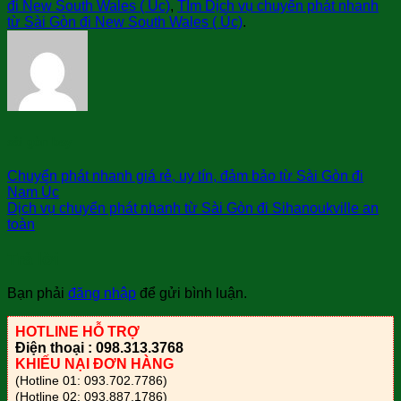
đi New South Wales ( Úc)
,
TÌm Dịch vụ chuyển phát nhanh
từ Sài Gòn đi New South Wales ( Úc)
.
sài gòn bay
Chuyển phát nhanh giá rẻ, uy tín, đảm bảo từ Sài Gòn đi
Nam Úc
Dịch vụ chuyển phát nhanh từ Sài Gòn đi Sihanoukville an
toàn
Trả lời
Bạn phải
đăng nhập
để gửi bình luận.
HOTLINE HỖ TRỢ
Điện thoại : 098.313.3768
KHIẾU NẠI ĐƠN HÀNG
(Hotline 01: 093.702.7786)
(Hotline 02: 093.887.1786)