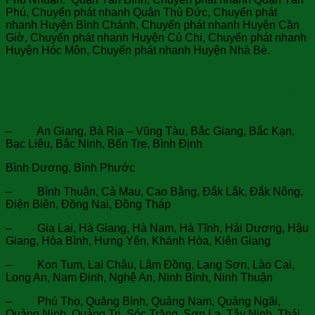
Phú, Chuyển phát nhanh Quận Thủ Đức, Chuyển phát
nhanh Huyện Bình Chánh, Chuyển phát nhanh Huyện Cần
Giờ, Chuyển phát nhanh Huyện Củ Chi, Chuyển phát nhanh
Huyện Hóc Môn, Chuyển phát nhanh Huyện Nhà Bè.
Ngoài ra, chúng tôi nhận vận chuyển hàng hóa, thư tín
từ Việt Nam đi New South Wales ( Úc). Nhận làm hàng từ
63 tỉnh thành Việt Nam như:
– An Giang, Bà Rịa – Vũng Tàu, Bắc Giang, Bắc Kạn,
Bạc Liêu, Bắc Ninh, Bến Tre, Bình Định
Bình Dương, Bình Phước
– Bình Thuận, Cà Mau, Cao Bằng, Đắk Lắk, Đắk Nông,
Điện Biên, Đồng Nai, Đồng Tháp
– Gia Lai, Hà Giang, Hà Nam, Hà Tĩnh, Hải Dương, Hậu
Giang, Hòa Bình, Hưng Yên, Khánh Hòa, Kiên Giang
– Kon Tum, Lai Châu, Lâm Đồng, Lạng Sơn, Lào Cai,
Long An, Nam Định, Nghệ An, Ninh Bình, Ninh Thuận
– Phú Thọ, Quảng Bình, Quảng Nam, Quảng Ngãi,
Quảng Ninh, Quảng Trị, Sóc Trăng, Sơn La, Tây Ninh, Thái