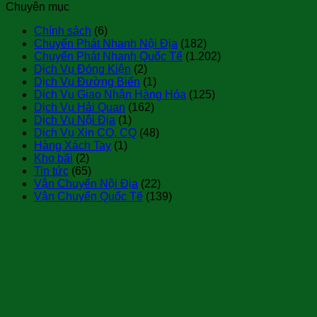
Chuyên mục
Chính sách
(6)
Chuyển Phát Nhanh Nội Địa
(182)
Chuyển Phát Nhanh Quốc Tế
(1.202)
Dịch Vụ Đóng Kiện
(2)
Dịch Vụ Đường Biển
(1)
Dịch Vụ Giao Nhận Hàng Hóa
(125)
Dịch Vụ Hải Quan
(162)
Dịch Vụ Nội Địa
(1)
Dịch Vụ Xin CO, CQ
(48)
Hàng Xách Tay
(1)
Kho bãi
(2)
Tin tức
(65)
Vận Chuyển Nội Địa
(22)
Vận Chuyển Quốc Tế
(139)