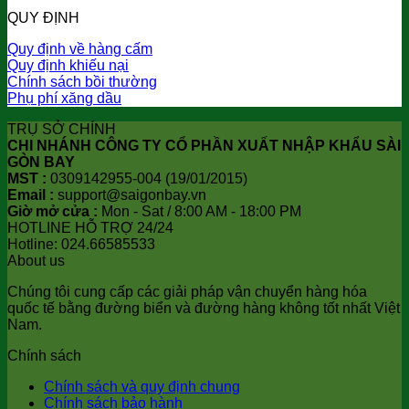
QUY ĐỊNH
Quy định về hàng cấm
Quy định khiếu nại
Chính sách bồi thường
Phụ phí xăng dầu
TRỤ SỞ CHÍNH
CHI NHÁNH CÔNG TY CỔ PHẦN XUẤT NHẬP KHẨU SÀI
GÒN BAY
MST :
0309142955-004 (19/01/2015)
Email :
support@saigonbay.vn
Giờ mở cửa :
Mon - Sat / 8:00 AM - 18:00 PM
HOTLINE HỖ TRỢ 24/24
Hotline: 024.66585533
About us
Chúng tôi cung cấp các giải pháp vận chuyển hàng hóa
quốc tế bằng đường biển và đường hàng không tốt nhất Việt
Nam.
Chính sách
Chính sách và quy định chung
Chính sách bảo hành