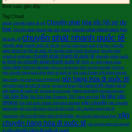
Bình luận gần đây
Tag Cloud
Chuyển phát hỏa tốc hồ sơ du
chuyển hàng đi mỹ
amply
học
chuyển phát nhanh hàng hóa
Chuyển phát nhanh dàn âm thanh
chuyển phát nhanh quốc tế
đi quốc tế
chuyển phát nhanh quốc tế giá rẻ
chuyển
chuyển phát nhanh quốc tế đi Peru
phát nhanh tài liệu đi quốc tế
chuyển phát nhanh đi Ireland
chuyển phát
chuyển phát nhanh đi quốc tế
chuyển phát quốc
nhanh đi nhật bản
dịch vụ chuyển phát nhanh quốc tế
tế
Dịch vụ gửi hàng hóa
cồng kềnh
Dịch vụ hải quan
Dịch vụ vận chuyển
Dịch vụ
Dịch vụ mở tờ khai
vận chuyển hàng hóa cồng kềnh đi quốc tê
Giá cước Fedex Việt Nam-Guinea
gửi hàng hóa đi quốc tế
bao nhiêu
gửi hàng hóa đi Nhật bản
Gửi hàng đi Mỹ nhanh giá rẻ
gửi hàng hóa đi quốc tế giá rẻ
gửi hàng đi Israel
gửi hàng đi quốc tế
hàng quá khổ
gửi hàng đi trung quốc
khai báo hải quan
tài liệu văn
Sài Gòn Bay
Sài Gòn Bay Express
TNT
tranh sơn mài
phòng
vận chuyển
vận chuyển
Tính Giá cước Fedex Việt Nam-Guinea
hàng hóa
vận chuyển hàng hóa đi Hàn Quốc
vận chuyển hàng hóa đi
vận
indonesia
vận chuyển hàng hóa đi Nhật Bản
vận chuyển hàng hóa đi Peru
chuyển hàng hóa đi quốc tế
vận chuyển hàng đi israel giá
vận chuyển hàng đi quốc tế
rẻ
xe đạp