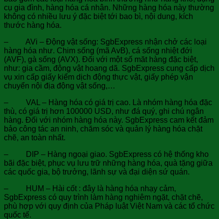
cụ gia đình, hàng hóa cá nhân. Những hàng hóa này thường
không có nhiều lưu ý đặc biệt tới bao bì, nội dung, kích
thước hàng hóa.
– AVi – Động vật sống: SgbExpress nhận chở các loại
hàng hóa như. Chim sống (mã AvB), cá sống nhiệt đới
(AVF), gà sống (AVX). Đối với một số măt hàng đặc biệt,
như: gia cầm, động vật hoang dã. SgbExpress cung cấp dịch
vụ xin cấp giấy kiểm dịch động thực vật, giấy phép vận
chuyển nội địa động vật sống,…
– VAL – Hàng hóa có giá trị cao. Là nhóm hàng hóa đặc
thù, có giá trị hơn 100000 USD, như đá quý, ghi chú ngân
hàng. Đối với nhóm hàng hóa này. SgbExpress cam kết đảm
bảo công tác an ninh, chăm sóc và quản lý hàng hóa chặt
chẽ, an toàn nhất.
– DIP – Hàng ngoại giao. SgbExpress có hệ thống kho
bãi đặc biệt, phục vụ lưu trữ những hàng hóa, quà tặng giữa
các quốc gia, bộ trưởng, lãnh sự và đại diện sứ quán.
– HUM – Hài cốt : đây là hàng hóa nhạy cảm,
SgbExpress có quy trình làm hàng nghiêm ngặt, chặt chẽ,
phù hợp với quy định của Pháp luật Việt Nam và các tổ chức
quốc tế.