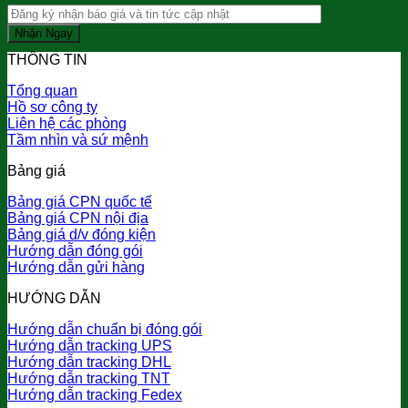
THÔNG TIN
Tổng quan
Hồ sơ công ty
Liên hệ các phòng
Tầm nhìn và sứ mệnh
Bảng giá
Bảng giá CPN quốc tế
Bảng giá CPN nội địa
Bảng giá d/v đóng kiện
Hướng dẫn đóng gói
Hướng dẫn gửi hàng
HƯỚNG DẪN
Hướng dẫn chuẩn bị đóng gói
Hướng dẫn tracking UPS
Hướng dẫn tracking DHL
Hướng dẫn tracking TNT
Hướng dẫn tracking Fedex