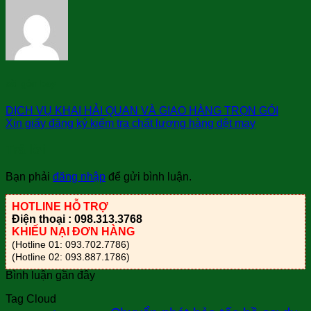
sài gòn bay
DỊCH VỤ KHAI HẢI QUAN VÀ GIAO HÀNG TRỌN GÓI
Xin giấy đăng ký kiểm tra chất lượng hàng dệt may
Trả lời
Bạn phải
đăng nhập
để gửi bình luận.
HOTLINE HỖ TRỢ
Điện thoại : 098.313.3768
KHIẾU NẠI ĐƠN HÀNG
(Hotline 01: 093.702.7786)
(Hotline 02: 093.887.1786)
Bình luận gần đây
Tag Cloud