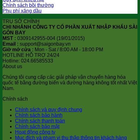
Chính sách bồi thường
Phụ phí xăng dầu
TRỤ SỞ CHÍNH
CHI NHÁNH CÔNG TY CỔ PHẦN XUẤT NHẬP KHẨU SÀI
GÒN BAY
MST :
0309142955-004 (19/01/2015)
Email :
support@saigonbay.vn
Giờ mở cửa :
Mon - Sat / 8:00 AM - 18:00 PM
HOTLINE HỖ TRỢ 24/24
Hotline: 024.66585533
About us
Chúng tôi cung cấp các giải pháp vận chuyển hàng hóa
quốc tế bằng đường biển và đường hàng không tốt nhất Việt
Nam.
Chính sách
Chính sách và quy định chung
Chính sách bảo hành
Chính sách thanh toán
Chính sách bảo mật
Hoạt động công ty
Mục đích và phạm vi thu thập thông tin khách hàng