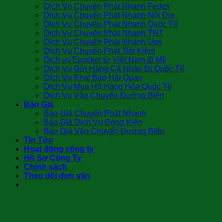
Dịch Vụ Chuyển Phát Nhanh Fedex
Dịch Vụ Chuyển Phát Nhanh Nội Địa
Dịch Vụ Chuyển Phát Nhanh Quốc Tế
Dịch Vụ Chuyển Phát Nhanh TNT
Dịch Vụ Chuyển Phát Nhanh Ups
Dịch Vụ Chuyển Phát Tiết Kiệm
Dịch vụ Epacket từ Việt Nam đi Mỹ
Dịch Vụ Gửi Hàng Cá Nhân Đi Quốc Tế
Dịch Vụ Khai Báo Hải Quan
Dịch Vụ Mua Hộ Hàng Hóa Quốc Tế
Dịch Vụ Vận Chuyển Đường Biển
Báo Giá
Báo Giá Chuyển Phát Nhanh
Báo Giá Dịch Vụ Đóng Kiện
Báo Giá Vận Chuyển Đường Biển
Tin Tức
Hoạt động công ty
Hồ Sơ Công Ty
Chính sách
Theo dõi đơn vận