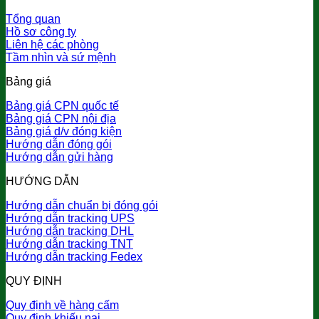
Tổng quan
Hồ sơ công ty
Liên hệ các phòng
Tầm nhìn và sứ mệnh
Bảng giá
Bảng giá CPN quốc tế
Bảng giá CPN nội địa
Bảng giá d/v đóng kiện
Hướng dẫn đóng gói
Hướng dẫn gửi hàng
HƯỚNG DẪN
Hướng dẫn chuẩn bị đóng gói
Hướng dẫn tracking UPS
Hướng dẫn tracking DHL
Hướng dẫn tracking TNT
Hướng dẫn tracking Fedex
QUY ĐỊNH
Quy định về hàng cấm
Quy định khiếu nại