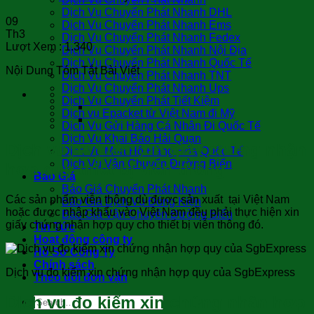
Dịch Vụ Chuyển Phát Nhanh DHL
09
Dịch Vụ Chuyển Phát Nhanh Ems
Th3
Dịch Vụ Chuyển Phát Nhanh Fedex
Lượt Xem :
1.340
Dịch Vụ Chuyển Phát Nhanh Nội Địa
Dịch Vụ Chuyển Phát Nhanh Quốc Tế
Nội Dung Tóm Tắt Bài Viết
Dịch Vụ Chuyển Phát Nhanh TNT
Dịch Vụ Chuyển Phát Nhanh Ups
Dịch Vụ Chuyển Phát Tiết Kiệm
Dịch vụ Epacket từ Việt Nam đi Mỹ
Dịch Vụ Gửi Hàng Cá Nhân Đi Quốc Tế
Dịch Vụ Khai Báo Hải Quan
Dịch vụ đo kiểm xin giấy chứng nhận
Dịch Vụ Mua Hộ Hàng Hóa Quốc Tế
Dịch Vụ Vận Chuyển Đường Biển
hợp quy thiết bị viễn thông
Báo Giá
Báo Giá Chuyển Phát Nhanh
Các sản phẩm viễn thông dù được sản xuất tại Việt Nam
Báo Giá Dịch Vụ Đóng Kiện
hoặc được nhập khẩu vào Việt Nam đều phải thực hiện xin
Báo Giá Vận Chuyển Đường Biển
giấy chứng nhận hợp quy cho thiết bị viễn thông đó.
Tin Tức
Hoạt động công ty
Hồ Sơ Công Ty
Chính sách
Dịch vụ đo kiểm xin chứng nhận hợp quy của SgbExpress
Theo dõi đơn vận
Dịch vụ đo kiểm xin chứng nhận hợp