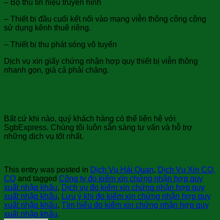
– Bộ thu tín hiệu truyền hình
– Thiết bị đầu cuối kết nối vào mạng viễn thông công cộng
sử dụng kênh thuê riêng.
– Thiết bị thu phát sóng vô tuyến
Dịch vụ xin giấy chứng nhận hợp quy thiết bị viễn thông
nhanh gọn, giá cả phải chăng.
Dịch vụ đo kiểm xin chứng nhận hợp quy của
SgbExpress
Bất cứ khi nào, quý khách hàng có thể liên hệ với
SgbExpress. Chúng tôi luôn sẵn sàng tư vấn và hỗ trợ
những dịch vụ tốt nhất.
This entry was posted in
Dịch Vụ Hải Quan
,
Dịch Vụ Xin CO,
CQ
and tagged
Công ty đo kiểm xin chứng nhận hợp quy
xuất nhập khẩu
,
Dịch vụ đo kiểm xin chứng nhận hợp quy
xuất nhập khẩu
,
Lưu ý khi đo kiểm xin chứng nhận hợp quy
xuất nhập khẩu
,
Tìm hiểu đo kiểm xin chứng nhận hợp quy
xuất nhập khẩu
.