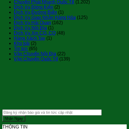
Chuyển Phát Nhanh Quốc Tế
(1.202)
Dịch Vụ Đóng Kiện
(2)
Dịch Vụ Đường Biển
(1)
Dịch Vụ Giao Nhận Hàng Hóa
(125)
Dịch Vụ Hải Quan
(162)
Dịch Vụ Nội Địa
(1)
Dịch Vụ Xin CO, CQ
(48)
Hàng Xách Tay
(1)
Kho bãi
(2)
Tin tức
(65)
Vận Chuyển Nội Địa
(22)
Vận Chuyển Quốc Tế
(139)
THÔNG TIN