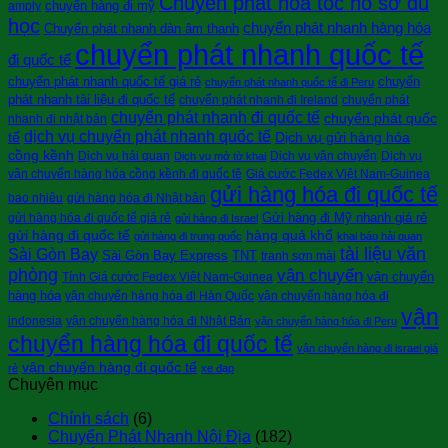
Chuyển phát hỏa tốc hồ sơ du
chuyển hàng đi mỹ
amply
học
chuyển phát nhanh hàng hóa
Chuyển phát nhanh dàn âm thanh
chuyển phát nhanh quốc tế
đi quốc tế
chuyển phát nhanh quốc tế giá rẻ
chuyển
chuyển phát nhanh quốc tế đi Peru
phát nhanh tài liệu đi quốc tế
chuyển phát nhanh đi Ireland
chuyển phát
chuyển phát nhanh đi quốc tế
chuyển phát quốc
nhanh đi nhật bản
dịch vụ chuyển phát nhanh quốc tế
tế
Dịch vụ gửi hàng hóa
cồng kềnh
Dịch vụ hải quan
Dịch vụ vận chuyển
Dịch vụ
Dịch vụ mở tờ khai
vận chuyển hàng hóa cồng kềnh đi quốc tê
Giá cước Fedex Việt Nam-Guinea
gửi hàng hóa đi quốc tế
bao nhiêu
gửi hàng hóa đi Nhật bản
Gửi hàng đi Mỹ nhanh giá rẻ
gửi hàng hóa đi quốc tế giá rẻ
gửi hàng đi Israel
gửi hàng đi quốc tế
hàng quá khổ
gửi hàng đi trung quốc
khai báo hải quan
tài liệu văn
Sài Gòn Bay
Sài Gòn Bay Express
TNT
tranh sơn mài
phòng
vận chuyển
vận chuyển
Tính Giá cước Fedex Việt Nam-Guinea
hàng hóa
vận chuyển hàng hóa đi Hàn Quốc
vận chuyển hàng hóa đi
vận
indonesia
vận chuyển hàng hóa đi Nhật Bản
vận chuyển hàng hóa đi Peru
chuyển hàng hóa đi quốc tế
vận chuyển hàng đi israel giá
vận chuyển hàng đi quốc tế
rẻ
xe đạp
Chuyên mục
Chính sách
(6)
Chuyển Phát Nhanh Nội Địa
(182)